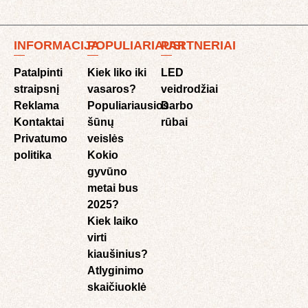
INFORMACIJA
POPULIARIAUSI
PARTNERIAI
Patalpinti
Kiek liko iki
LED
straipsnį
vasaros?
veidrodžiai
Reklama
Populiariausios
Darbo
Kontaktai
šūnų
rūbai
Privatumo
veislės
politika
Kokio
gyvūno
metai bus
2025?
Kiek laiko
virti
kiaušinius?
Atlyginimo
skaičiuoklė​