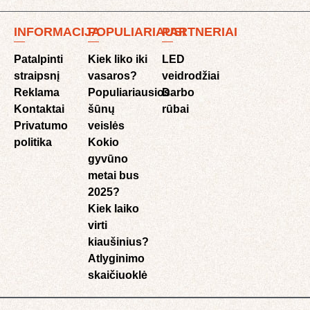
INFORMACIJA
POPULIARIAUSI
PARTNERIAI
Patalpinti
Kiek liko iki
LED
straipsnį
vasaros?
veidrodžiai
Reklama
Populiariausios
Darbo
Kontaktai
šūnų
rūbai
Privatumo
veislės
politika
Kokio
gyvūno
metai bus
2025?
Kiek laiko
virti
kiaušinius?
Atlyginimo
skaičiuoklė​