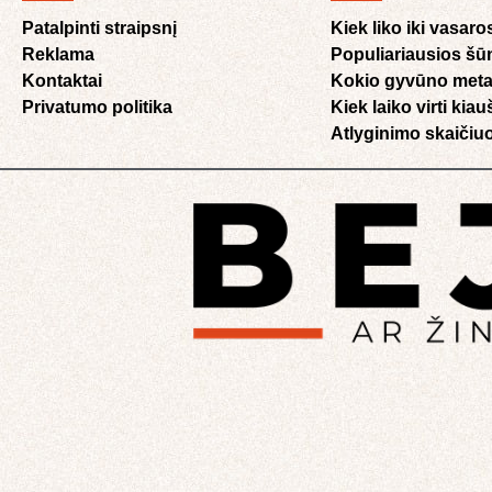
Patalpinti straipsnį
Kiek liko iki vasaro
Reklama
Populiariausios šū
Kontaktai
Kokio gyvūno meta
Privatumo politika
Kiek laiko virti kia
Atlyginimo skaičiuo