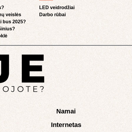
s?
LED veidrodžiai
nų veislės
Darbo rūbai
i bus 2025?
ušinius?
klė​
Namai
Internetas