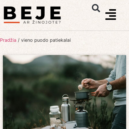
Pradžia
/
vieno puodo patiekalai