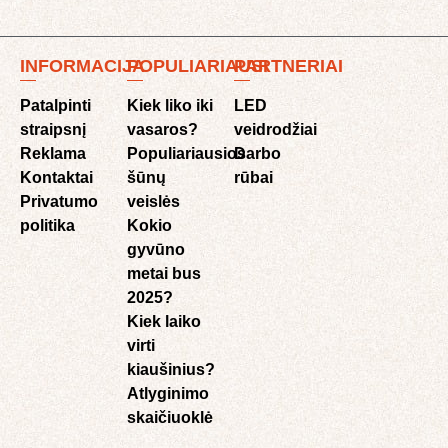
INFORMACIJA
POPULIARIAUSI
PARTNERIAI
Patalpinti
Kiek liko iki
LED
straipsnį
vasaros?
veidrodžiai
Reklama
Populiariausios
Darbo
Kontaktai
šūnų
rūbai
Privatumo
veislės
politika
Kokio
gyvūno
metai bus
2025?
Kiek laiko
virti
kiaušinius?
Atlyginimo
skaičiuoklė​