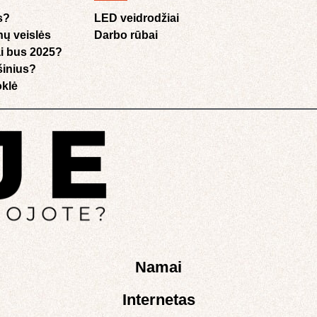
s?
LED veidrodžiai
nų veislės
Darbo rūbai
i bus 2025?
ušinius?
klė​
Namai
Internetas