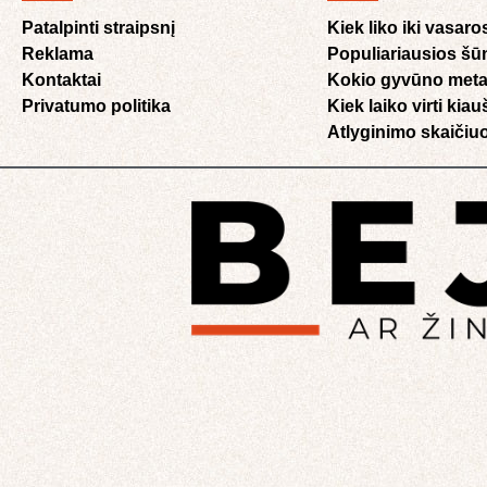
Patalpinti straipsnį
Kiek liko iki vasaro
Reklama
Populiariausios šū
Kontaktai
Kokio gyvūno meta
Privatumo politika
Kiek laiko virti kia
Atlyginimo skaičiuo