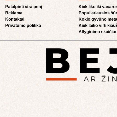
Patalpinti straipsnį
Kiek liko iki vasaro
Reklama
Populiariausios šū
Kontaktai
Kokio gyvūno meta
Privatumo politika
Kiek laiko virti kia
Atlyginimo skaičiuo