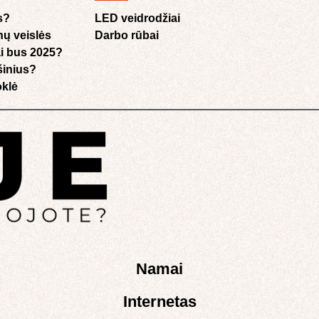
s?
LED veidrodžiai
nų veislės
Darbo rūbai
i bus 2025?
ušinius?
klė​
Namai
Internetas