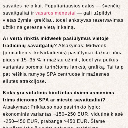
savaites ne pikui. Populiariausios datos — švenčių
savaitgaliai ir
vasaros mėnesiai
— gali užpildyti
vietas žymiai greičiau, todėl ankstyvas rezervavimas
užtikrina geresnę vietą ir kainą.
Ar verta rinktis midweek pasiūlymus vietoje
tradicinių savaitgalių?
Atsakymas: Midweek
(pirmadienis–ketvirtadienis) pasiūlymai dažnai būna
pigesni 15–35 % ir mažiau užimti, todėl yra puikus
variantas poroms, turinčioms lankstų grafiką. Tai taip
pat reiškia ramybę SPA centruose ir mažesnes
eilutes atrakcijose.
Koks yra vidutinis biudžetas dviem asmenims
trims dienoms SPA ar miesto savaitgaliui?
Atsakymas: Priklauso nuo pasirinkto lygio:
ekonominis variantas ~150–250 EUR, vidutinė klasė
~250–450 EUR, prabanga >450 EUR. Šiame