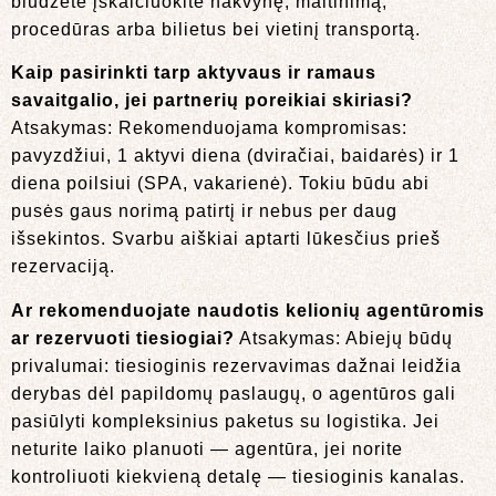
biudžete įskaičiuokite nakvynę, maitinimą,
procedūras arba bilietus bei vietinį transportą.
Kaip pasirinkti tarp aktyvaus ir ramaus
savaitgalio, jei partnerių poreikiai skiriasi?
Atsakymas: Rekomenduojama kompromisas:
pavyzdžiui, 1 aktyvi diena (dviračiai, baidarės) ir 1
diena poilsiui (SPA, vakarienė). Tokiu būdu abi
pusės gaus norimą patirtį ir nebus per daug
išsekintos. Svarbu aiškiai aptarti lūkesčius prieš
rezervaciją.
Ar rekomenduojate naudotis kelionių agentūromis
ar rezervuoti tiesiogiai?
Atsakymas: Abiejų būdų
privalumai: tiesioginis rezervavimas dažnai leidžia
derybas dėl papildomų paslaugų, o agentūros gali
pasiūlyti kompleksinius paketus su logistika. Jei
neturite laiko planuoti — agentūra, jei norite
kontroliuoti kiekvieną detalę — tiesioginis kanalas.