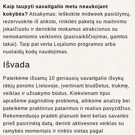
Kaip taupyti savaitgalio metu neaukojant
kokybės?
Atsakymas: Ieškokite midweek pasiūlymų,
rezervuokite iš anksto, rinkitės paketą su maitinimu
įskaičiuotu ir derinkite mokamus atrakcionus su
nemokamomis veiklomis (pasivaikščiojimai, gamtos
takai). Taip pat verta Lojalumo programos arba
nuolaidų kodų naudojimas.
Išvada
Pateikėme išsamų 10 geriausių savaitgalio išvykų
idėjų poroms Lietuvoje, įvertinant biudžetus, trukmę,
veiklas ir užsakymo būdus. Kiekvienam tipui
aprašėme pagrindinę problemą, atlikome analizę bei
pateikėme praktinius patarimus ir realius pavyzdžius.
Rekomenduoju pradėti planuoti bent kelias savaites
prieš pasirinktą datą, derinti aktivesnes veiklas su
ramybės momentais ir rinktis vietas pagal