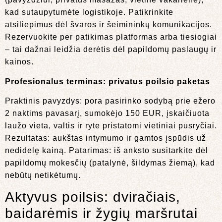
kad sutaupytumėte logistikoje. Patikrinkite
atsiliepimus dėl švaros ir šeimininkų komunikacijos.
Rezervuokite per patikimas platformas arba tiesiogiai
– tai dažnai leidžia derėtis dėl papildomų paslaugų ir
kainos.
Profesionalus terminas:
privatus poilsio paketas
Praktinis pavyzdys: pora pasirinko sodybą prie ežero
2 naktims pavasarį, sumokėjo 150 EUR, įskaičiuota
laužo vieta, valtis ir ryte pristatomi vietiniai pusryčiai.
Rezultatas: aukštas intymumo ir gamtos įspūdis už
nedidelę kainą. Patarimas: iš anksto susitarkite dėl
papildomų mokesčių (patalynė, šildymas žiemą), kad
nebūtų netikėtumų.
Aktyvus poilsis: dviračiais,
baidarėmis ir žygių maršrutai