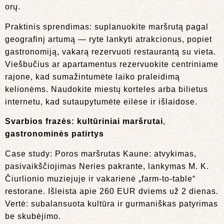
orų.
Praktinis sprendimas: suplanuokite maršrutą pagal
geografinį artumą — ryte lankyti atrakcionus, popiet
gastronomiją, vakarą rezervuoti restaurantą su vieta.
Viešbučius ar apartamentus rezervuokite centriniame
rajone, kad sumažintumėte laiko praleidimą
kelionėms. Naudokite miestų korteles arba bilietus
internetu, kad sutaupytumėte eilėse ir išlaidose.
Svarbios frazės:
kultūriniai maršrutai
,
gastronominės patirtys
Case study: Poros maršrutas Kaune: atvykimas,
pasivaikščiojimas Neries pakrante, lankymas M. K.
Čiurlionio muziejuje ir vakarienė „farm-to-table“
restorane. Išleista apie 260 EUR dviems už 2 dienas.
Vertė: subalansuota kultūra ir gurmaniškas patyrimas
be skubėjimo.