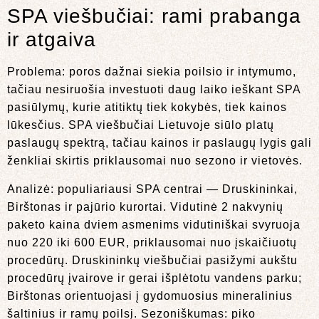
SPA viešbučiai: rami prabanga
ir atgaiva
Problema: poros dažnai siekia poilsio ir intymumo,
tačiau nesiruošia investuoti daug laiko ieškant SPA
pasiūlymų, kurie atitiktų tiek kokybės, tiek kainos
lūkesčius. SPA viešbučiai Lietuvoje siūlo platų
paslaugų spektrą, tačiau kainos ir paslaugų lygis gali
ženkliai skirtis priklausomai nuo sezono ir vietovės.
Analizė: populiariausi SPA centrai — Druskininkai,
Birštonas ir pajūrio kurortai. Vidutinė 2 nakvynių
paketo kaina dviem asmenims vidutiniškai svyruoja
nuo 220 iki 600 EUR, priklausomai nuo įskaičiuotų
procedūrų. Druskininkų viešbučiai pasižymi aukštu
procedūrų įvairove ir gerai išplėtotu vandens parku;
Birštonas orientuojasi į gydomuosius mineralinius
šaltinius ir ramų poilsį. Sezoniškumas: piko