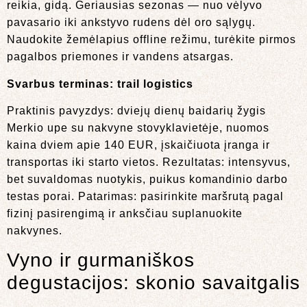
reikia, gidą. Geriausias sezonas — nuo vėlyvo
pavasario iki ankstyvo rudens dėl oro sąlygų.
Naudokite žemėlapius offline režimu, turėkite pirmos
pagalbos priemones ir vandens atsargas.
Svarbus terminas:
trail logistics
Praktinis pavyzdys: dviejų dienų baidarių žygis
Merkio upe su nakvyne stovyklavietėje, nuomos
kaina dviem apie 140 EUR, įskaičiuota įranga ir
transportas iki starto vietos. Rezultatas: intensyvus,
bet suvaldomas nuotykis, puikus komandinio darbo
testas porai. Patarimas: pasirinkite maršrutą pagal
fizinį pasirengimą ir anksčiau suplanuokite
nakvynes.
Vyno ir gurmaniškos
degustacijos: skonio savaitgalis