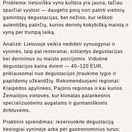
Problema: lietuviška vyno kultūra yra jauna, tačiau
sparčiai vystosi — daugelis porų nori patirti vietinių
gamintojų degustacijas, bet nežino, kur ieškoti
autentiškų patirčių, kurios derintų kokybišką maistą ir
vyną per trumpą laiką.
Analizė: Lietuvoje veikia nedideli vynuogynai ir
vyninės, taip pat restoranai, siūlantys degustacijas
bei derinimus su maisto porcijomis. Vidutinė
degustacijos kaina dviem — 40–120 EUR,
priklausomai nuo degustacijos įtraukimo lygio ir
papildomų užkandžių. Rekomenduojami regionai:
Klaipėdos apylinkės, Pajūrio regionas ir kai kurios
Žemaitijos vietovės, kur klimatas palankesnis
specializuotiems augalams ir gurmaniškoms
dirbtuvėms.
Praktinis sprendimas: rezervuokite degustaciją
tiesiogiai vyninėje arba per gastronominius turus;