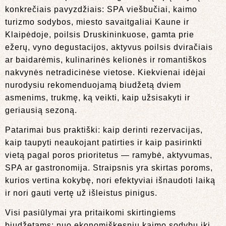
konkrečiais pavyzdžiais: SPA viešbučiai, kaimo
turizmo sodybos, miesto savaitgaliai Kaune ir
Klaipėdoje, poilsis Druskininkuose, gamta prie
ežerų, vyno degustacijos, aktyvus poilsis dviračiais
ar baidarėmis, kulinarinės kelionės ir romantiškos
nakvynės netradicinėse vietose. Kiekvienai idėjai
nurodysiu rekomenduojamą biudžetą dviem
asmenims, trukmę, ką veikti, kaip užsisakyti ir
geriausią sezoną.
Patarimai bus praktiški: kaip derinti rezervacijas,
kaip taupyti neaukojant patirties ir kaip pasirinkti
vietą pagal poros prioritetus — ramybė, aktyvumas,
SPA ar gastronomija. Straipsnis yra skirtas poroms,
kurios vertina kokybę, nori efektyviai išnaudoti laiką
ir nori gauti vertę už išleistus pinigus.
Visi pasiūlymai yra pritaikomi skirtingiems
biudžetams: nuo ekonomiškesnių kaimo sodybų iki