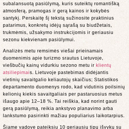
subalansuotą pasiūlymą, kuris suteiktų romantišką
atmosferą, pramogas ir gerą kainos ir kokybės
santykį. Perskaitę šį tekstą sužinosite praktinius
patarimus, konkretų idėjų sąrašą su biudžetais,
trukmėmis, užsakymo instrukcijomis ir geriausiu
sezonu kiekvienam pasiūlymui.
Analizės metu remsimės viešai prieinamais
duomenimis apie turizmo srautus Lietuvoje,
viešbučių kainų vidurkiu sezono metu ir
klientų
atsiliepimai
s. Lietuvoje pastebimas didėjantis
vietinių savaitgalio keliautojų skaičius; Statistikos
departamento duomenys rodo, kad vidutinis poilsinių
kelionių kiekis savaitgaliais per pastaruosius metus
išaugo apie 12–18 %. Tai reiškia, kad norint gauti
gerą pasiūlymą, reikia ankstyvo planavimo arba
lankstumo pasirinkti mažiau populiarius laikotarpius.
Šiame vadove pateiksiu 10 geriausių tipų išvykų su