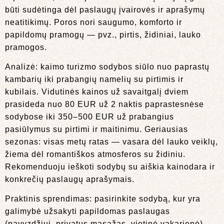
būti sudėtinga dėl paslaugų įvairovės ir aprašymų
neatitikimų. Poros nori saugumo, komforto ir
papildomų pramogų — pvz., pirtis, židiniai, lauko
pramogos.
Analizė: kaimo turizmo sodybos siūlo nuo paprastų
kambarių iki prabangių namelių su pirtimis ir
kubilais. Vidutinės kainos už savaitgalį dviem
prasideda nuo 80 EUR už 2 naktis paprastesnėse
sodybose iki 350–500 EUR už prabangius
pasiūlymus su pirtimi ir maitinimu. Geriausias
sezonas: visas metų ratas — vasara dėl lauko veiklų,
žiema dėl romantiškos atmosferos su židiniu.
Rekomenduoju ieškoti sodybų su aiškia kainodara ir
konkrečių paslaugų aprašymais.
Praktinis sprendimas: pasirinkite sodybą, kur yra
galimybė užsakyti papildomas paslaugas
(pavyzdžiui, privatus masažas, vietinė vakarienė),