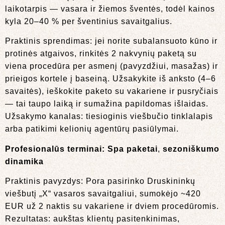
laikotarpis — vasara ir žiemos šventės, todėl kainos
kyla 20–40 % per šventinius savaitgalius.
Praktinis sprendimas: jei norite subalansuoto kūno ir
protinės atgaivos, rinkitės 2 nakvynių paketą su
viena procedūra per asmenį (pavyzdžiui, masažas) ir
prieigos kortele į baseiną. Užsakykite iš anksto (4–6
savaitės), ieškokite paketo su vakariene ir pusryčiais
— tai taupo laiką ir sumažina papildomas išlaidas.
Užsakymo kanalas: tiesioginis viešbučio tinklalapis
arba patikimi kelionių agentūrų pasiūlymai.
Profesionalūs terminai:
Spa paketai
,
sezoniškumo
dinamika
Praktinis pavyzdys: Pora pasirinko Druskininkų
viešbutį „X“ vasaros savaitgaliui, sumokėjo ~420
EUR už 2 naktis su vakariene ir dviem procedūromis.
Rezultatas: aukštas klientų pasitenkinimas,