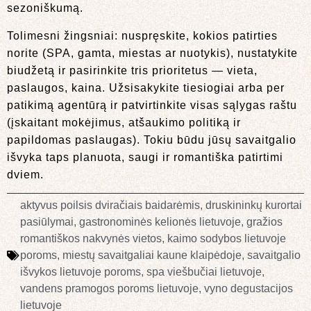
sezoniškumą.
Tolimesni žingsniai: nuspręskite, kokios patirties
norite (SPA, gamta, miestas ar nuotykis), nustatykite
biudžetą ir pasirinkite tris prioritetus — vieta,
paslaugos, kaina. Užsisakykite tiesiogiai arba per
patikimą agentūrą ir patvirtinkite visas sąlygas raštu
(įskaitant mokėjimus, atšaukimo politiką ir
papildomas paslaugas). Tokiu būdu jūsų savaitgalio
išvyka taps planuota, saugi ir romantiška patirtimi
dviem.
aktyvus poilsis dviračiais baidarėmis
,
druskininkų kurortai
pasiūlymai
,
gastronominės kelionės lietuvoje
,
gražios
romantiškos nakvynės vietos
,
kaimo sodybos lietuvoje
poroms
,
miestų savaitgaliai kaune klaipėdoje
,
savaitgalio
išvykos lietuvoje poroms
,
spa viešbučiai lietuvoje
,
vandens pramogos poroms lietuvoje
,
vyno degustacijos
lietuvoje