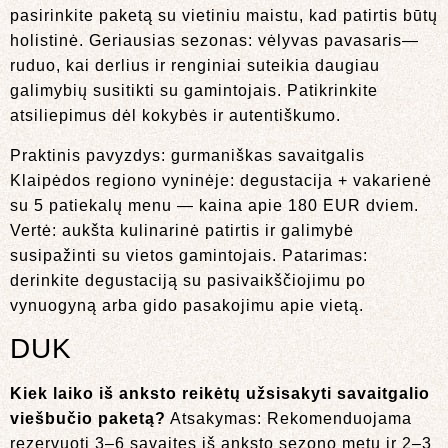
pasirinkite paketą su vietiniu maistu, kad patirtis būtų
holistinė. Geriausias sezonas: vėlyvas pavasaris—
ruduo, kai derlius ir renginiai suteikia daugiau
galimybių susitikti su gamintojais. Patikrinkite
atsiliepimus dėl kokybės ir autentiškumo.
Praktinis pavyzdys: gurmaniškas savaitgalis
Klaipėdos regiono vyninėje: degustacija + vakarienė
su 5 patiekalų menu — kaina apie 180 EUR dviem.
Vertė: aukšta kulinarinė patirtis ir galimybė
susipažinti su vietos gamintojais. Patarimas:
derinkite degustaciją su pasivaikščiojimu po
vynuogyną arba gido pasakojimu apie vietą.
DUK
Kiek laiko iš anksto reikėtų užsisakyti savaitgalio
viešbučio paketą?
Atsakymas: Rekomenduojama
rezervuoti 3–6 savaites iš anksto sezono metu ir 2–3