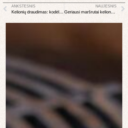
ANKSTESNIS
NAUJESNIS
Kelionių draudimas: kodėl būtinas ir kaip išsirinkti
Geriausi maršrutai kelionei dviračiu Lietuvoje