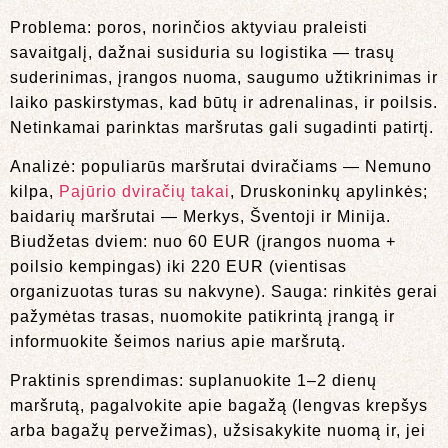
Problema: poros, norinčios aktyviau praleisti
savaitgalį, dažnai susiduria su logistika — trasų
suderinimas, įrangos nuoma, saugumo užtikrinimas ir
laiko paskirstymas, kad būtų ir adrenalinas, ir poilsis.
Netinkamai parinktas maršrutas gali sugadinti patirtį.
Analizė: populiarūs maršrutai dviračiams — Nemuno
kilpa,
Pajūrio dviračių takai
, Druskoninkų apylinkės;
baidarių maršrutai — Merkys, Šventoji ir Minija.
Biudžetas dviem: nuo 60 EUR (įrangos nuoma +
poilsio kempingas) iki 220 EUR (vientisas
organizuotas turas su nakvyne). Sauga: rinkitės gerai
pažymėtas trasas, nuomokite patikrintą įrangą ir
informuokite šeimos narius apie maršrutą.
Praktinis sprendimas: suplanuokite 1–2 dienų
maršrutą, pagalvokite apie bagažą (lengvas krepšys
arba bagažų pervežimas), užsisakykite nuomą ir, jei