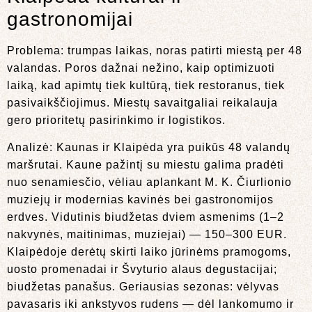
gastronomijai
Problema: trumpas laikas, noras patirti miestą per 48
valandas. Poros dažnai nežino, kaip optimizuoti
laiką, kad apimtų tiek kultūrą, tiek restoranus, tiek
pasivaikščiojimus. Miestų savaitgaliai reikalauja
gero prioritetų pasirinkimo ir logistikos.
Analizė: Kaunas ir Klaipėda yra puikūs 48 valandų
maršrutai. Kaune pažintį su miestu galima pradėti
nuo senamiesčio, vėliau aplankant M. K. Čiurlionio
muziejų ir modernias kavinės bei gastronomijos
erdves. Vidutinis biudžetas dviem asmenims (1–2
nakvynės, maitinimas, muziejai) — 150–300 EUR.
Klaipėdoje derėtų skirti laiko jūrinėms pramogoms,
uosto promenadai ir Švyturio alaus degustacijai;
biudžetas panašus. Geriausias sezonas: vėlyvas
pavasaris iki ankstyvos rudens — dėl lankomumo ir