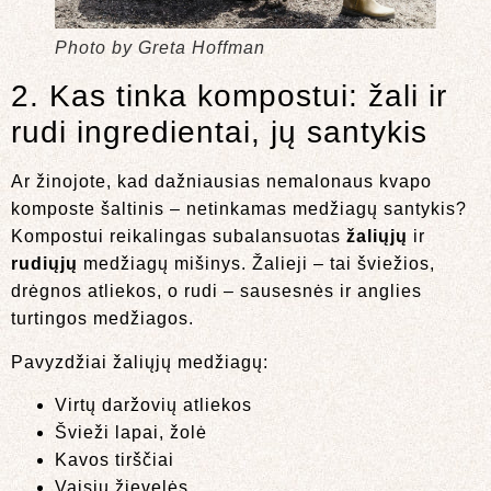
Photo by Greta Hoffman
2. Kas tinka kompostui: žali ir
rudi ingredientai, jų santykis
Ar žinojote, kad dažniausias nemalonaus kvapo
komposte šaltinis – netinkamas medžiagų santykis?
Kompostui reikalingas subalansuotas
žaliųjų
ir
rudiųjų
medžiagų mišinys. Žalieji – tai šviežios,
drėgnos atliekos, o rudi – sausesnės ir anglies
turtingos medžiagos.
Pavyzdžiai žaliųjų medžiagų:
Virtų daržovių atliekos
Švieži lapai, žolė
Kavos tirščiai
Vaisių žievelės