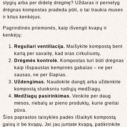
stygių arba per didelę drėgmę? Uždaras ir pernelyg
drėgnas kompostas pradeda pūti, o tai traukia muses
ir kitus kenkėjus.
Pagrindinės priemonės, kaip išvengti kvapų ir
kenkėjų:
Reguliari ventiliacija.
Maišykite kompostą bent
kartą per savaitę, kad oras cirkuliuotų.
Drėgmės kontrolė.
Kompostas turi būti drėgnas
kaip išspaustas kempinės gabalas – ne per
sausas, ne per šlapias.
Uždengimas.
Naudokite dangtį arba uždenkite
kompostą sluoksniu rudiųjų medžiagų.
Medžiagų pasirinkimas.
Venkite per daug
mėsos, riebalų ar pieno produktų, kurie greitai
pūva.
Šios paprastos taisyklės padės išlaikyti kompostą
gaivų ir be kvapų. Jei jau juntate kvapą, patikrinkite