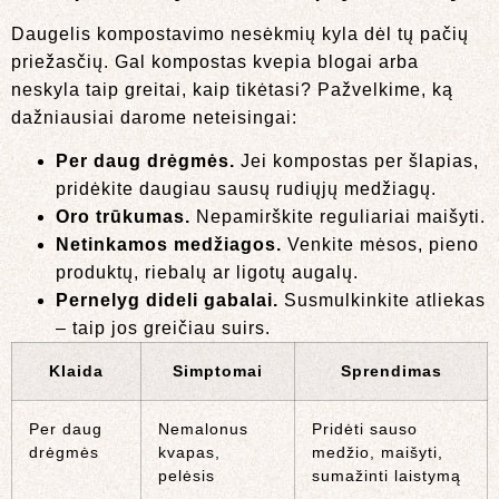
Daugelis kompostavimo nesėkmių kyla dėl tų pačių
priežasčių. Gal kompostas kvepia blogai arba
neskyla taip greitai, kaip tikėtasi? Pažvelkime, ką
dažniausiai darome neteisingai:
Per daug drėgmės.
Jei kompostas per šlapias,
pridėkite daugiau sausų rudiųjų medžiagų.
Oro trūkumas.
Nepamirškite reguliariai maišyti.
Netinkamos medžiagos.
Venkite mėsos, pieno
produktų, riebalų ar ligotų augalų.
Pernelyg dideli gabalai.
Susmulkinkite atliekas
– taip jos greičiau suirs.
Klaida
Simptomai
Sprendimas
Per daug
Nemalonus
Pridėti sauso
drėgmės
kvapas,
medžio, maišyti,
pelėsis
sumažinti laistymą