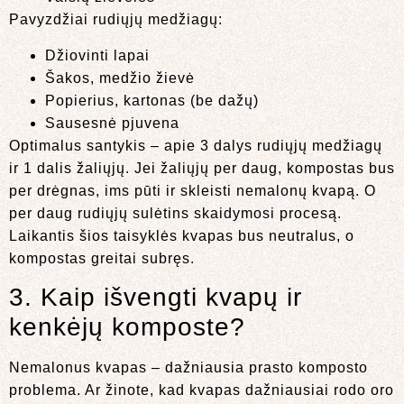
Pavyzdžiai rudiųjų medžiagų:
Džiovinti lapai
Šakos, medžio žievė
Popierius, kartonas (be dažų)
Sausesnė pjuvena
Optimalus santykis – apie 3 dalys rudiųjų medžiagų
ir 1 dalis žaliųjų. Jei žaliųjų per daug, kompostas bus
per drėgnas, ims pūti ir skleisti nemalonų kvapą. O
per daug rudiųjų sulėtins skaidymosi procesą.
Laikantis šios taisyklės kvapas bus neutralus, o
kompostas greitai subręs.
3. Kaip išvengti kvapų ir
kenkėjų komposte?
Nemalonus kvapas – dažniausia prasto komposto
problema. Ar žinote, kad kvapas dažniausiai rodo oro