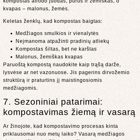
kompostas atrodo juodas, purus ir žemiškas, o
kvapas – malonus, žemės.
Keletas ženklų, kad kompostas baigtas:
Medžiagos smulkios ir vienalytės
Neįmanoma atpažinti pradinių atliekų
Kompostas šiltas, bet ne karštas
Malonus, žemiškas kvapas
Paruoštą kompostą naudokite kaip trąšą darže,
lysvėse ar net vazonuose. Jis pagerins dirvožemio
struktūrą ir praturtins jį maistingosiomis
medžiagomis.
7. Sezoniniai patarimai:
kompostavimas žiemą ir vasarą
Ar žinojote, kad kompostavimo procesas kinta
priklausomai nuo metų laiko? Vasarą medžiagos