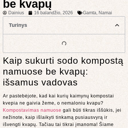
be kvapų
Dainius
16 balandžio, 2026
Gamta
,
Namai
Turinys
Kaip sukurti sodo kompostą
namuose be kvapų:
išsamus vadovas
Ar pastebėjote, kad kai kurių kaimynų kompostai
kvepia ne gaivia žeme, o nemaloniu kvapu?
Kompostavimas namuose
gali būti tikras iššūkis, jei
nežinote, kaip išlaikyti tinkamą pusiausvyrą ir
išvengti kvapų. Tačiau tai tikrai įmanoma! Šiame