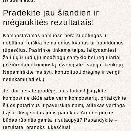
ištisus metus.
Pradėkite jau šiandien ir
mėgaukitės rezultatais!
Kompostavimas namuose nėra sudėtingas ir
nebūtinai reiškia nemalonius kvapus ar papildomus
rūpesčius. Pasirinkę tinkamą talpą, laikydamiesi
žaliųjų ir rudiųjų medžiagų santykio bei reguliariai
prižiūrėdami kompostą, išvengsite kvapų ir kenkėjų.
Nepamirškite maišyti, kontroliuoti drėgmę ir vengti
netinkamų atliekų.
Jei dar nesate pradėję, pats laikas! Įsigykite
kompostinę dėžę arba vermikomposterių, pritaikykite
šiuos patarimus ir paverskite namų atliekas vertinga
trąša. Jūsų sodas jums padėkos. Argi ne puikus
būdas rūpintis gamta ir sutaupyti? Pabandykite –
rezultatai pranoks lūkesčius!