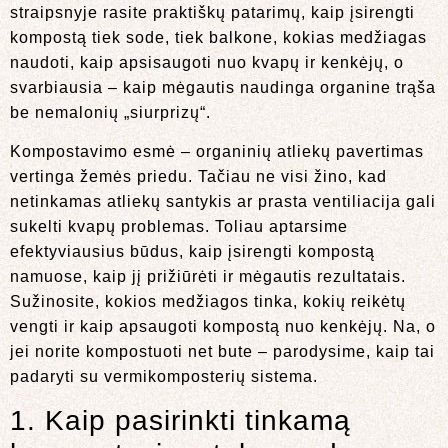
straipsnyje rasite praktiškų patarimų, kaip įsirengti
kompostą tiek sode, tiek balkone, kokias medžiagas
naudoti, kaip apsisaugoti nuo kvapų ir kenkėjų, o
svarbiausia – kaip mėgautis naudinga organine trąša
be nemalonių „siurprizų“.
Kompostavimo esmė – organinių atliekų pavertimas
vertinga žemės priedu. Tačiau ne visi žino, kad
netinkamas atliekų santykis ar prasta ventiliacija gali
sukelti kvapų problemas. Toliau aptarsime
efektyviausius būdus, kaip įsirengti kompostą
namuose, kaip jį prižiūrėti ir mėgautis rezultatais.
Sužinosite, kokios medžiagos tinka, kokių reikėtų
vengti ir kaip apsaugoti kompostą nuo kenkėjų. Na, o
jei norite kompostuoti net bute – parodysime, kaip tai
padaryti su vermikomposterių sistema.
1. Kaip pasirinkti tinkamą