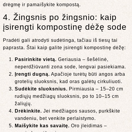
drėgmę ir pamaišykite kompostą.
4. Žingsnis po žingsnio: kaip
įsirengti kompostinę dėžę sode
Pradėti gali atrodyti sudėtinga, tačiau iš tiesų tai
paprasta. Štai kaip galite įsirengti kompostinę dėžę:
Pasirinkite vietą.
Geriausia – šešėlinė,
neperdžiūvanti zona sode, lengvai pasiekiama.
Įrengti dugną.
Apačioje turėtų būti angos arba
grotelių sluoksnis, kad oras galėtų cirkuliuoti.
Sudėkite sluoksnius.
Pirmiausia – 15–20 cm
rudiųjų medžiagų sluoksnis, po to 10–15 cm
žaliųjų.
Drėkinkite.
Jei medžiagos sausos, purkškite
vandeniu, bet venkite perlaistymo.
Maišykite kas savaitę.
Oro įleidimas –