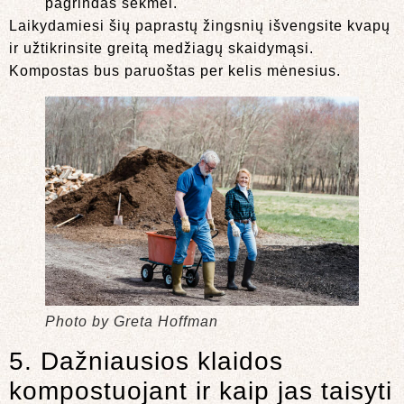
pagrindas sėkmei.
Laikydamiesi šių paprastų žingsnių išvengsite kvapų
ir užtikrinsite greitą medžiagų skaidymąsi.
Kompostas bus paruoštas per kelis mėnesius.
Photo by Greta Hoffman
5. Dažniausios klaidos
kompostuojant ir kaip jas taisyti