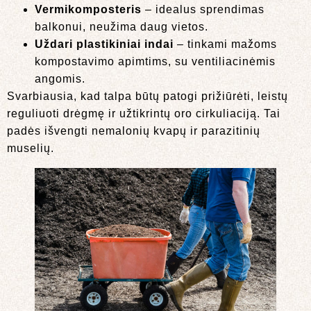
Vermikomposteris
– idealus sprendimas
balkonui, neužima daug vietos.
Uždari plastikiniai indai
– tinkami mažoms
kompostavimo apimtims, su ventiliacinėmis
angomis.
Svarbiausia, kad talpa būtų patogi prižiūrėti, leistų
reguliuoti drėgmę ir užtikrintų oro cirkuliaciją. Tai
padės išvengti nemalonių kvapų ir parazitinių
muselių.