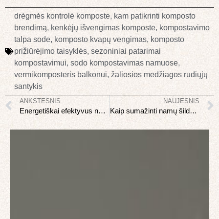
drėgmės kontrolė komposte
,
kam patikrinti komposto
brendimą
,
kenkėjų išvengimas komposte
,
kompostavimo
talpa sode
,
komposto kvapų vengimas
,
komposto
prižiūrėjimo taisyklės
,
sezoniniai patarimai
kompostavimui
,
sodo kompostavimas namuose
,
vermikomposteris balkonui
,
žaliosios medžiagos rudiųjų
santykis
ANKSTESNIS
NAUJESNIS
Energetiškai efektyvus namas: investicijos kurios atsiperka
Kaip sumažinti namų šildymo sąskaitas iki 40%