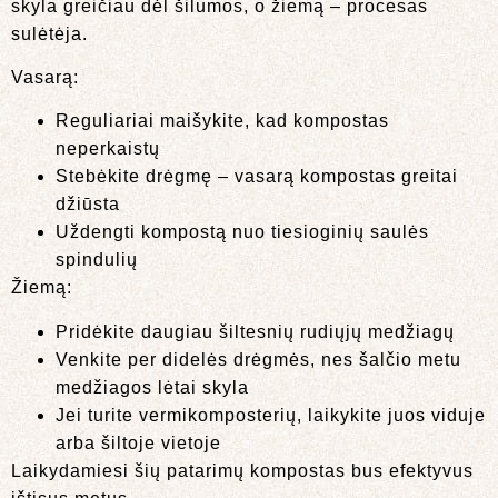
skyla greičiau dėl šilumos, o žiemą – procesas
sulėtėja.
Vasarą:
Reguliariai maišykite, kad kompostas
neperkaistų
Stebėkite drėgmę – vasarą kompostas greitai
džiūsta
Uždengti kompostą nuo tiesioginių saulės
spindulių
Žiemą:
Pridėkite daugiau šiltesnių rudiųjų medžiagų
Venkite per didelės drėgmės, nes šalčio metu
medžiagos lėtai skyla
Jei turite vermikomposterių, laikykite juos viduje
arba šiltoje vietoje
Laikydamiesi šių patarimų kompostas bus efektyvus