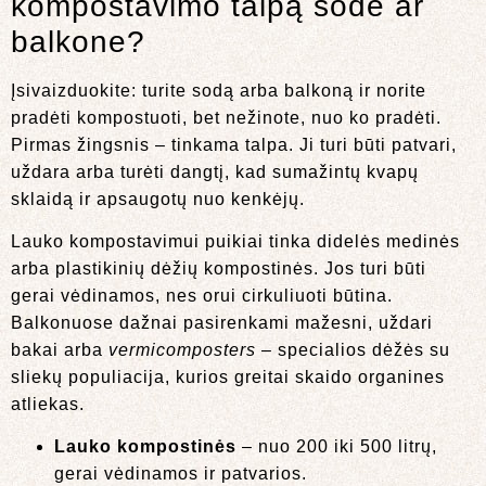
kompostavimo talpą sode ar
balkone?
Įsivaizduokite: turite sodą arba balkoną ir norite
pradėti kompostuoti, bet nežinote, nuo ko pradėti.
Pirmas žingsnis – tinkama talpa. Ji turi būti patvari,
uždara arba turėti dangtį, kad sumažintų kvapų
sklaidą ir apsaugotų nuo kenkėjų.
Lauko kompostavimui puikiai tinka didelės medinės
arba plastikinių dėžių kompostinės. Jos turi būti
gerai vėdinamos, nes orui cirkuliuoti būtina.
Balkonuose dažnai pasirenkami mažesni, uždari
bakai arba
vermicomposters
– specialios dėžės su
sliekų populiacija, kurios greitai skaido organines
atliekas.
Lauko kompostinės
– nuo 200 iki 500 litrų,
gerai vėdinamos ir patvarios.