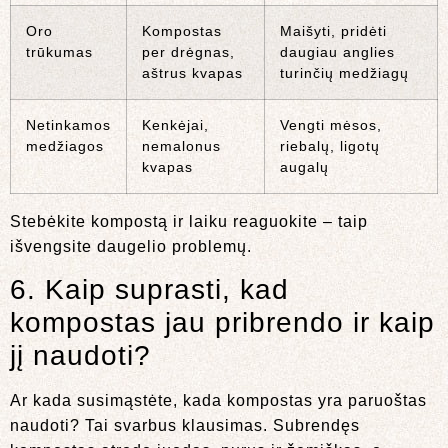
Oro
Kompostas
Maišyti, pridėti
trūkumas
per drėgnas,
daugiau anglies
aštrus kvapas
turinčių medžiagų
Netinkamos
Kenkėjai,
Vengti mėsos,
medžiagos
nemalonus
riebalų, ligotų
kvapas
augalų
Stebėkite kompostą ir laiku reaguokite – taip
išvengsite daugelio problemų.
6. Kaip suprasti, kad
kompostas jau pribrendo ir kaip
jį naudoti?
Ar kada susimąstėte, kada kompostas yra paruoštas
naudoti? Tai svarbus klausimas. Subrendęs