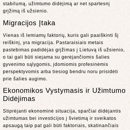
stabilumą, užimtumo didėjimą ar net spartesnį
grįžimą iš užsienio.
Migracijos Įtaka
Vienas iš lemiamų faktorių, kuris gali paaiškinti šį
reiškinį, yra migracija. Pastaraisiais metais
pastebimas padidėjas grįžimas į Lietuvą iš užsienio,
o tai gali būti siejama su gerėjančiomis šalies
gyvenimo sąlygomis, įdomiomis profesinėmis
perspektyvomis arba tiesiog bendru noru prisidėti
prie šalies augimo.
Ekonomikos Vystymasis ir Užimtumo
Didėjimas
Stiprėjanti ekonominė situacija, sparčiai didėjantis
užimtumas bei investicijos į švietimą ir sveikatos
apsaugą taip pat gali būti faktoriais, skatinančiais