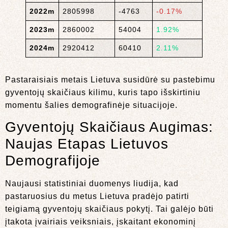
2022m
2805998
-4763
-0.17%
2023m
2860002
54004
1.92%
2024m
2920412
60410
2.11%
Pastaraisiais metais Lietuva susidūrė su pastebimu
gyventojų skaičiaus kilimu, kuris tapo išskirtiniu
momentu šalies demografinėje situacijoje.
Gyventojų Skaičiaus Augimas:
Naujas Etapas Lietuvos
Demografijoje
Naujausi statistiniai duomenys liudija, kad
pastaruosius du metus Lietuva pradėjo patirti
teigiamą gyventojų skaičiaus pokytį. Tai galėjo būti
įtakota įvairiais veiksniais, įskaitant ekonominį