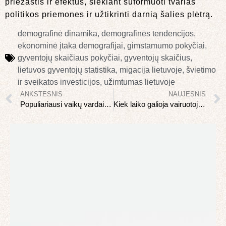
priežastis ir efektus, siekiant suformuoti tvarias
politikos priemones ir užtikrinti darnią šalies plėtrą.
demografinė dinamika
,
demografinės tendencijos
,
ekonominė įtaka demografijai
,
gimstamumo pokyčiai
,
gyventojų skaičiaus pokyčiai
,
gyventojų skaičius
,
lietuvos gyventojų statistika
,
migacija lietuvoje
,
švietimo
ir sveikatos investicijos
,
užimtumas lietuvoje
ANKSTESNIS
NAUJESNIS
Populiariausi vaikų vardai 2023-2024m Lietuvoje
Kiek laiko galioja vairuotojo medicininė pazyma?