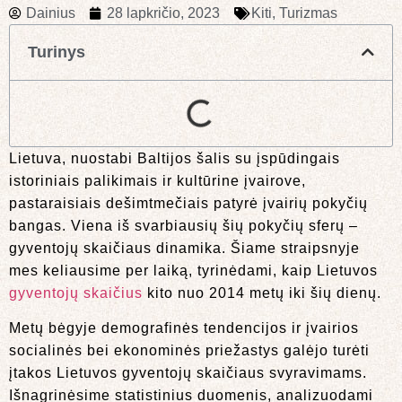
Dainius
28 lapkričio, 2023
Kiti
,
Turizmas
Turinys
Lietuva, nuostabi Baltijos šalis su įspūdingais
istoriniais palikimais ir kultūrine įvairove,
pastaraisiais dešimtmečiais patyrė įvairių pokyčių
bangas. Viena iš svarbiausių šių pokyčių sferų –
gyventojų skaičiaus dinamika. Šiame straipsnyje
mes keliausime per laiką, tyrinėdami, kaip Lietuvos
gyventojų skaičius
kito nuo 2014 metų iki šių dienų.
Metų bėgyje demografinės tendencijos ir įvairios
socialinės bei ekonominės priežastys galėjo turėti
įtakos Lietuvos gyventojų skaičiaus svyravimams.
Išnagrinėsime statistinius duomenis, analizuodami