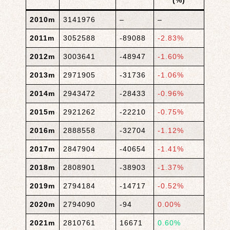
(%)
2010m
3141976
–
–
2011m
3052588
-89088
-2.83%
2012m
3003641
-48947
-1.60%
2013m
2971905
-31736
-1.06%
2014m
2943472
-28433
-0.96%
2015m
2921262
-22210
-0.75%
2016m
2888558
-32704
-1.12%
2017m
2847904
-40654
-1.41%
2018m
2808901
-38903
-1.37%
2019m
2794184
-14717
-0.52%
2020m
2794090
-94
0.00%
2021m
2810761
16671
0.60%