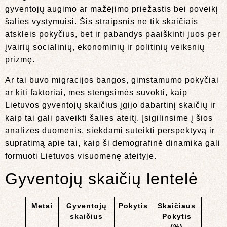
gyventojų augimo ar mažėjimo priežastis bei poveikį
šalies vystymuisi. Šis straipsnis ne tik skaičiais
atskleis pokyčius, bet ir pabandys paaiškinti juos per
įvairių socialinių, ekonominių ir politinių veiksnių
prizmę.
Ar tai buvo migracijos bangos, gimstamumo pokyčiai
ar kiti faktoriai, mes stengsimės suvokti, kaip
Lietuvos gyventojų skaičius įgijo dabartinį skaičių ir
kaip tai gali paveikti šalies ateitį. Įsigilinsime į šios
analizės duomenis, siekdami suteikti perspektyvą ir
supratimą apie tai, kaip ši demografinė dinamika gali
formuoti Lietuvos visuomenę ateityje.
Gyventojų skaičių lentelė
Metai
Gyventojų
Pokytis
Skaičiaus
skaičius
Pokytis