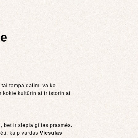
je
 tai tampa dalimi vaiko
okie kultūriniai ir istoriniai
 bet ir slepia gilias prasmės.
ėti, kaip vardas
Viesulas