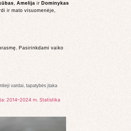
kūbas
,
Amelija
ir
Dominykas
irdi ir mato visuomenėje,
 prasmę. Pasirinkdami vaiko
ntieji vardai
,
tapatybės įtaka
ta: 2014–2024 m. Statistika