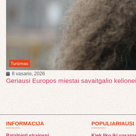
Turizmas
8 vasario, 2026
Geriausi Europos miestai savaitgalio kelionei
INFORMACIJA
POPULIARIAUSI
Patalpinti straipsnį
Kiek liko iki vasaro