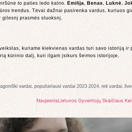
k viršūnė to paties ledo kalno.
Emilija
,
Benas
,
Luknė
,
Jo
ltūros trendus. Tėvai dažnai pasirenka vardus, kuriuos g
ir gilesnį prasmės sluoksnį.
eikslas, kuriame kiekvienas vardas turi savo istoriją ir
rią kūrinio dalį, kuri ilgam įsikurs šeimos istorijoje.
agoniški vardai
,
populiariausi vardai 2023 2024
,
reti vardai
,
šve
Naujesnis
Lietuvos Gyventojų Skaičiaus Kai