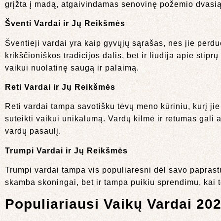
grįžta į madą, atgaivindamas senovinę požemio dvasią
Šventi Vardai ir Jų Reikšmės
Šventieji vardai yra kaip gyvųjų sąrašas, nes jie perdu
krikščioniškos tradicijos dalis, bet ir liudija apie sti
vaikui nuolatinę saugą ir palaimą.
Reti Vardai ir Jų Reikšmės
Reti vardai tampa savotišku tėvų meno kūriniu, kurį j
suteikti vaikui unikalumą. Vardų kilmė ir retumas gali ats
vardų pasaulį.
Trumpi Vardai ir Jų Reikšmės
Trumpi vardai tampa vis populiaresni dėl savo papras
skamba skoningai, bet ir tampa puikiu sprendimu, kai t
Populiariausi Vaikų Vardai 20