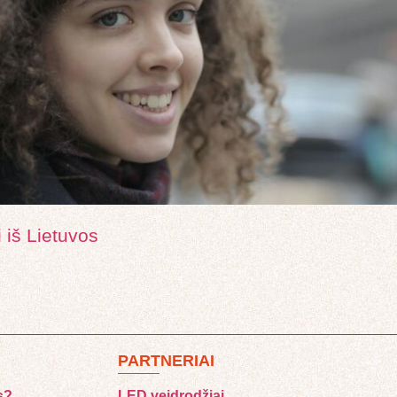
 iš Lietuvos
PARTNERIAI
s?
LED veidrodžiai