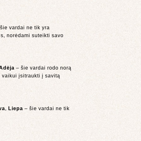
 šie vardai ne tik yra
dus, norėdami suteikti savo
Adėja
– šie vardai rodo norą
vaikui įsitraukti į savitą
va
,
Liepa
– šie vardai ne tik