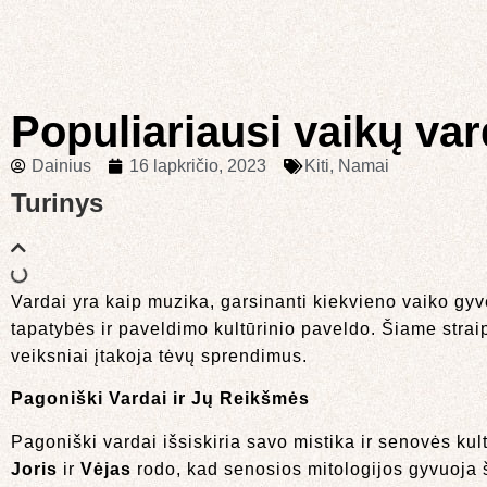
Populiariausi vaikų va
Dainius
16 lapkričio, 2023
Kiti
,
Namai
Turinys
Vardai yra kaip muzika, garsinanti kiekvieno vaiko gy
tapatybės ir paveldimo kultūrinio paveldo. Šiame straips
veiksniai įtakoja tėvų sprendimus.
Pagoniški Vardai ir Jų Reikšmės
Pagoniški vardai išsiskiria savo mistika ir senovės kul
Joris
ir
Vėjas
rodo, kad senosios mitologijos gyvuoja š