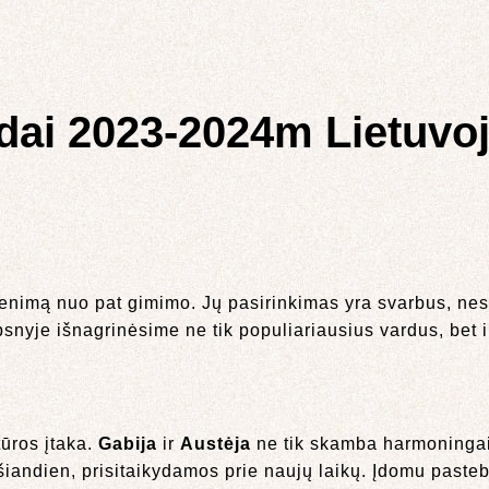
rdai 2023-2024m Lietuvo
venimą nuo pat gimimo. Jų pasirinkimas yra svarbus, nes
nyje išnagrinėsime ne tik populiariausius vardus, bet ir k
tūros įtaka.
Gabija
ir
Austėja
ne tik skamba harmoningai,
iandien, prisitaikydamos prie naujų laikų. Įdomu pasteb