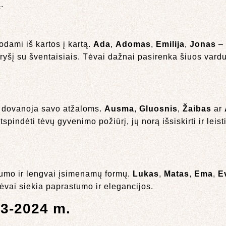
.
odami iš kartos į kartą.
Ada
,
Adomas
,
Emilija
,
Jonas
–
prų ryšį su šventaisiais. Tėvai dažnai pasirenka šiuos var
ie dovanoja savo atžaloms.
Ausma
,
Gluosnis
,
Žaibas
ar
pindėti tėvų gyvenimo požiūrį, jų norą išsiskirti ir leisti 
tumo ir lengvai įsimenamų formų.
Lukas
,
Matas
,
Ema
,
E
ėvai siekia paprastumo ir elegancijos.
23-2024 m.