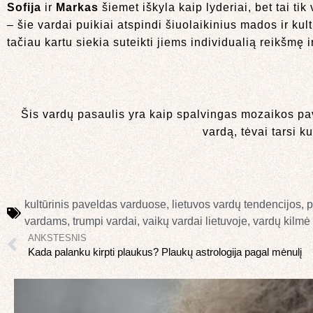
Sofija
ir
Markas
šiemet iškyla kaip lyderiai, bet tai ti
– šie vardai puikiai atspindi šiuolaikinius mados ir ku
tačiau kartu siekia suteikti jiems individualią reikšmę 
Šis vardų pasaulis yra kaip spalvingas mozaikos pav
vardą, tėvai tarsi ku
kultūrinis paveldas varduose
,
lietuvos vardų tendencijos
,
p
vardams
,
trumpi vardai
,
vaikų vardai lietuvoje
,
vardų kilmė
ANKSTESNIS
Kada palanku kirpti plaukus? Plaukų astrologija pagal mėnulį