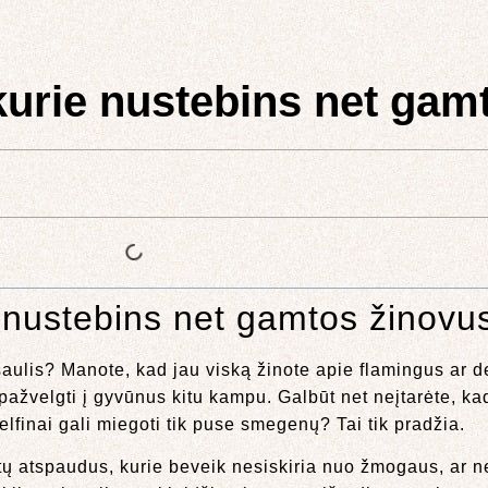
kurie nustebins net gam
e nustebins net gamtos žinovu
ulis? Manote, kad jau viską žinote apie flamingus ar de
 pažvelgti į gyvūnus kitu kampu. Galbūt net neįtarėte, kad
lfinai gali miegoti tik puse smegenų? Tai tik pradžia.
rštų atspaudus, kurie beveik nesiskiria nuo žmogaus, ar n