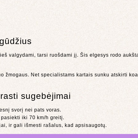
įgūdžius
rieš valgydami, tarsi ruošdami jį. Šis elgesys rodo aukšt
nuo žmogaus. Net specialistams kartais sunku atskirti koa
rasti sugebėjimai
desnį svorį nei pats voras.
asiekti iki 70 km/h greitį.
jai, ir gali išmesti rašalus, kad apsisaugotų.