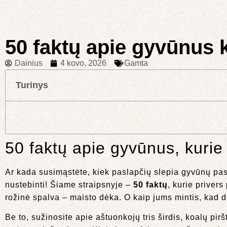
50 faktų apie gyvūnus 
Dainius
4 kovo, 2026
Gamta
Turinys
50 faktų apie gyvūnus, kuri
Ar kada susimąstėte, kiek paslapčių slepia gyvūnų pasa
nustebinti! Šiame straipsnyje –
50 faktų
, kurie privers
rožinė spalva – maisto dėka. O kaip jums mintis, kad de
Be to, sužinosite apie aštuonkojų tris širdis, koalų pi