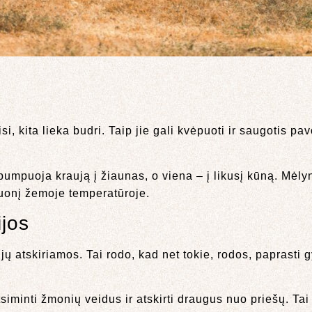
, kita lieka budri. Taip jie gali kvėpuoti ir saugotis pav
s pumpuoja kraują į žiaunas, o viena – į likusį kūną. Mėly
guonį žemoje temperatūroje.
ijos
 jų atskiriamos. Tai rodo, kad net tokie, rodos, paprasti 
iminti žmonių veidus ir atskirti draugus nuo priešų. Tai 