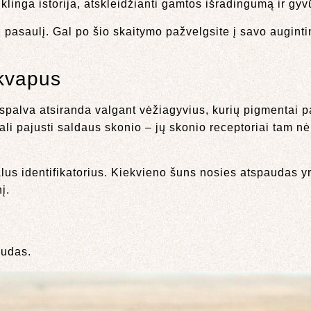
klinga istorija, atskleidžianti gamtos išradingumą ir gy
nų pasaulį. Gal po šio skaitymo pažvelgsite į savo augint
 kvapus
ė spalva atsiranda valgant vėžiagyvius, kurių pigmentai 
ali pajusti saldaus skonio – jų skonio receptoriai tam nė
alus identifikatorius. Kiekvieno šuns nosies atspaudas 
į.
audas.