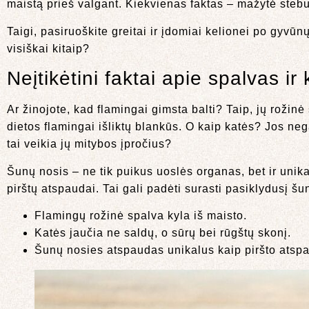
maistą prieš valgant. Kiekvienas faktas – mažytė stebu
Taigi, pasiruoškite greitai ir įdomiai kelionei po gyvū
visiškai kitaip?
Neįtikėtini faktai apie spalvas ir
Ar žinojote, kad flamingai gimsta balti? Taip, jų rožin
dietos flamingai išliktų blankūs. O kaip katės? Jos neg
tai veikia jų mitybos įpročius?
Šunų nosis – ne tik puikus uoslės organas, bet ir unik
pirštų atspaudai. Tai gali padėti surasti pasiklydusį šun
Flamingų rožinė spalva kyla iš maisto.
Katės jaučia ne saldų, o sūrų bei rūgštų skonį.
Šunų nosies atspaudas unikalus kaip piršto atsp