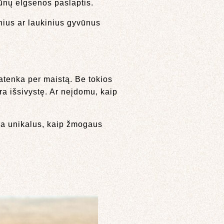
vūnų elgsenos paslaptis.
inius ar laukinius gyvūnus
patenka per maistą. Be tokios
ra išsivystę. Ar neįdomu, kaip
yra unikalus, kaip žmogaus