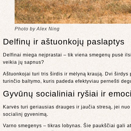
Photo by Alex Ning
Delfinų ir aštuonkojų paslaptys
Delfinai miega neįprastai – tik viena smegenų pusė ilsisi
veikia jų sapnus?
Aštuonkojai turi tris širdis ir mėlyną kraują. Dvi širdy
turinčio baltymo, kuris padeda efektyviau pernešti de
Gyvūnų socialiniai ryšiai ir emoc
Karvės turi geriausias drauges ir jaučia stresą, jei nuo
socialinį gyvenimą.
Varno smegenys – tikras lobynas. Šie paukščiai gali ats