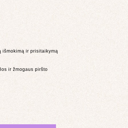
ą išmokimą ir prisitaikymą
los ir žmogaus piršto