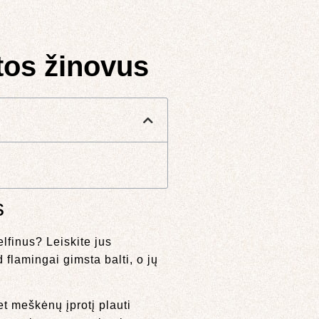
tos žinovus
s
lfinus? Leiskite jus
 flamingai gimsta balti, o jų
et meškėnų įprotį plauti