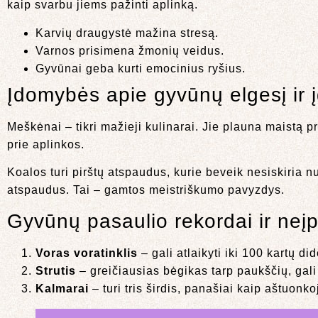
kaip svarbu jiems pažinti aplinką.
Karvių draugystė mažina stresą.
Varnos prisimena žmonių veidus.
Gyvūnai geba kurti emocinius ryšius.
Įdomybės apie gyvūnų elgesį ir 
Meškėnai – tikri mažieji kulinarai. Jie plauna maistą p
prie aplinkos.
Koalos turi pirštų atspaudus, kurie beveik nesiskiria 
atspaudus. Tai – gamtos meistriškumo pavyzdys.
Gyvūnų pasaulio rekordai ir neįp
Voras voratinklis
– gali atlaikyti iki 100 kartų di
Strutis
– greičiausias bėgikas tarp paukščių, gali p
Kalmarai
– turi tris širdis, panašiai kaip aštuonko