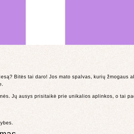
šviesą? Bitės tai daro! Jos mato spalvas, kurių žmogaus a
e.
ės. Jų ausys prisitaikė prie unikalios aplinkos, o tai p
mybes.
imas