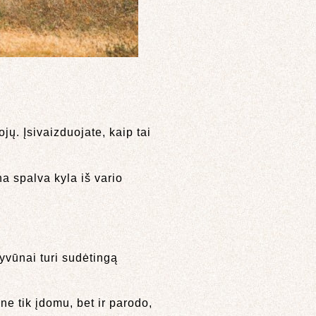
ojų. Įsivaizduojate, kaip tai
na spalva kyla iš vario
gyvūnai turi sudėtingą
ne tik įdomu, bet ir parodo,