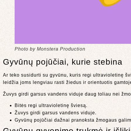
Photo by Monstera Production
Gyvūnų pojūčiai, kurie stebina
Ar teko susidurti su gyvūnu, kuris regi ultravioletinę 
leidžia joms lengviau rasti žiedus ir orientuotis gamtoj
Žuvys girdi garsus vandens viduje daug toliau nei žmon
Bitės regi ultravioletinę šviesą.
Žuvys girdi garsus vandens viduje.
Gyvūnų pojūčiai dažnai pranoksta žmogaus gali
Gyvūnų gyvenimo trukmė ir išlik