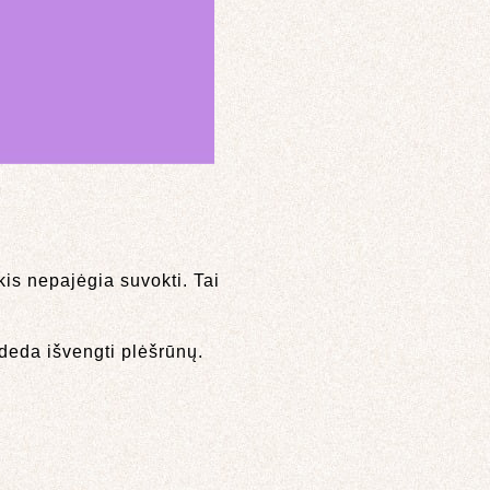
kis nepajėgia suvokti. Tai
adeda išvengti plėšrūnų.