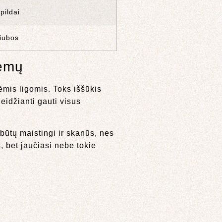
pildai
riubos
lemų
mis ligomis. Toks iššūkis
eidžianti gauti visus
e būtų maistingi ir skanūs, nes
, bet jaučiasi nebe tokie