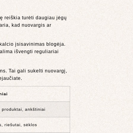
 reiškia turėti daugiau jėgų
aria, kad nuovargis ar
kalcio įsisavinimas blogėja.
lima išvengti reguliariai
s. Tai gali sukelti nuovargį,
ejaučiate.
niai
o produktai, ankštiniai
, riešutai, sėklos