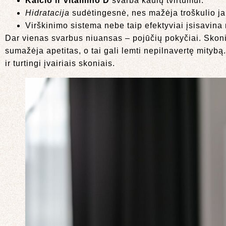
Kalcio ir vitamino D
svarba kaulų tvirtumui.
Hidratacija
sudėtingesnė, nes mažėja troškulio j
Virškinimo sistema nebe taip efektyviai įsisavin
Dar vienas svarbus niuansas – pojūčių pokyčiai. Skonis 
sumažėja apetitas, o tai gali lemti nepilnavertę mitybą.
ir turtingi įvairiais skoniais.