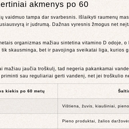
 kertiniai akmenys po 60
jų vaidmuo tampa dar svarbesnis. Išlaikyti raumenų masę
pusiausvyrą ir judrumą. Dažnas vyresnis žmogus net neįt
metais organizmas mažiau sintetina vitamino D odoje, o 
ik skausminga, bet ir pavojinga sveikatai liga, kurios ga
ai mažiau jaučia troškulį, tad negeria pakankamai vanden
riminti sau reguliariai gerti vandenį, net jei troškulio n
 kiekis po 60 metų
Šalti
Vištiena, žuvis, kiaušiniai, pien
Pieno produktai, žalios daržovės