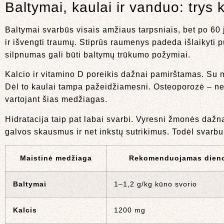
Baltymai, kaulai ir vanduo: trys
Baltymai svarbūs visais amžiaus tarpsniais, bet po 60 
ir išvengti traumų. Stiprūs raumenys padeda išlaikyti 
silpnumas gali būti baltymų trūkumo požymiai.
Kalcio ir vitamino D poreikis dažnai pamirštamas. Su 
Dėl to kaulai tampa pažeidžiamesni. Osteoporozė – ne t
vartojant šias medžiagas.
Hidratacija taip pat labai svarbi. Vyresni žmonės dažn
galvos skausmus ir net inkstų sutrikimus. Todėl svarbu p
Maistinė medžiaga
Rekomenduojamas dienos
Baltymai
1–1,2 g/kg kūno svorio
Kalcis
1200 mg