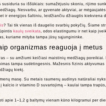
usiduria su iššūkiais: sumažėjusiu skoniu, rijimo sun
ų medžiagų. Nesvarbu, ar gyvenate aktyviai, ar mėgaujat
et ir energijos šaltiniu, leidžiančiu džiaugtis kiekviena 
is
? Tai tik vienas iš daugelio svarbių pokyčių. Šiame st
rūpintis
kaulų sveikata
, odos elastingumu ir net kaip įvei
as, kuriame mityba tampa jūsų sąjungininke.
 kaip organizmas reaguoja į metus
as – su amžiumi keičiasi maistinių medžiagų poreikiai.
vinimas tampa sudėtingesnis. Mažesnis fizinis aktyvumas
edžiagų kiekį.
umenų masę. Su metais raumenų audinys natūraliai nykst
 į kalcio ir vitamino D suvartojimą – kaulai tampa trapūs
i apie 1–1,2 g baltymų vienam kūno kilogramui per die