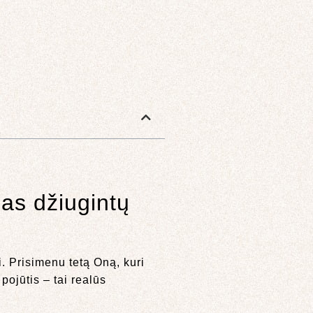
as džiugintų
i. Prisimenu tetą Oną, kuri
pojūtis – tai realūs