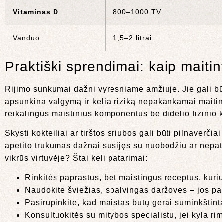
Vitaminas D
800–1000 TV
Vanduo
1,5–2 litrai
Praktiški sprendimai: kaip maitint
Rijimo sunkumai dažni vyresniame amžiuje. Jie gali bū
apsunkina valgymą ir kelia riziką nepakankamai maitinan
reikalingus maistinius komponentus be didelio fizinio 
Skysti kokteiliai ar tirštos sriubos gali būti pilnaverči
apetito trūkumas dažnai susijęs su nuobodžiu ar nepatra
vikrūs virtuvėje? Štai keli patarimai:
Rinkitės paprastus, bet maistingus receptus, kuri
Naudokite šviežias, spalvingas daržoves – jos pag
Pasirūpinkite, kad maistas būtų gerai suminkštint
Konsultuokitės su mitybos specialistu, jei kyla r