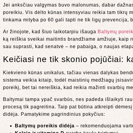
Jei anksčiau valgymas buvo malonumas, dabar dažnas s
poreikiu. Vis dėlto kūnas intensyviau reikia tam tikr
tinkama mityba po 60 gali tapti ne tik ligų prevencija, b
Ar žinojote, kad šiuo laikotarpiu išauga
Baltymų poreik
ką reiškia sveikai maitintis brandžiame amžiuje, kaip 
sau suprasti, kad senatvė – ne pabaiga, o naujas etap
Keičiasi ne tik skonio pojūčiai:
Kiekvieno kūnas unikalus, tačiau vienas dalykas bendr
sistema veikia kitaip, todėl maistinių medžiagų įsisa
poreikį, bet tai nereiškia, kad reikia mažinti svarbių m
Baltymai tampa ypač svarbūs, nes padeda išlaikyti ra
procesą tik pagreitina. Taip pat būtina atkreipti dėmesį
didėja. Pamatykime pagrindinius pokyčius:
Baltymų poreikis didėja
– rekomenduojama vartot