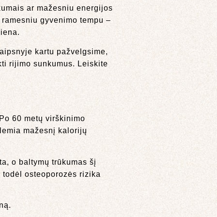
kumais ar mažesniu energijos
ės ramesniu gyvenimo tempu –
diena.
raipsnyje kartu pažvelgsime,
kti rijimo sunkumus. Leiskite
 Po 60 metų virškinimo
 lemia mažesnį kalorijų
a, o baltymų trūkumas šį
, todėl osteoporozės rizika
ną.