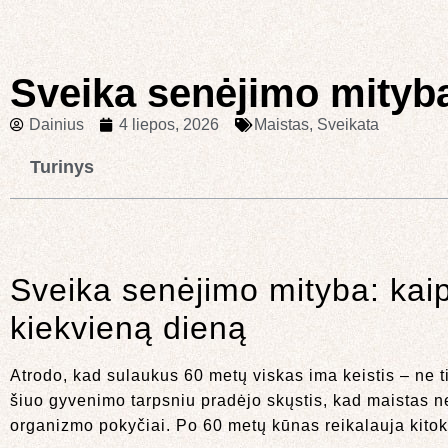
Sveika senėjimo mityba
Dainius
4 liepos, 2026
Maistas
,
Sveikata
Turinys
Sveika senėjimo mityba: kaip
kiekvieną dieną
Atrodo, kad sulaukus 60 metų viskas ima keistis – ne ti
šiuo gyvenimo tarpsniu pradėjo skųstis, kad maistas neb
organizmo pokyčiai. Po 60 metų kūnas reikalauja kitoki