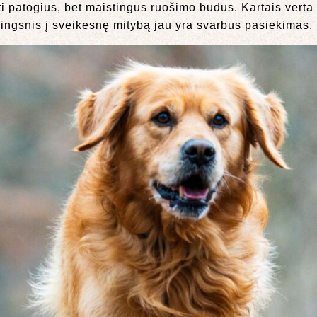
i patogius, bet maistingus ruošimo būdus. Kartais verta r
ingsnis į sveikesnę mitybą jau yra svarbus pasiekimas.