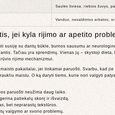
Saulės šviesa, riebios žuvys, pa
Vanduo, nesaldintos arbatos, s
is, jei kyla rijimo ar apetito prob
ti susiję su dantų būkle, burnos sausumu ar neurologinė
tis. Tačiau yra sprendimų. Vienas jų – skystoji dieta, l
krūvio rijimo mechanizmui.
ai maisto pakaitalai, jei tinkamai paruošti. Svarbu, kad ji
ukliu maistu. O ką daryti tiems, kurie nori valgyti patys
uos paruošti neužima daug laiko.
erina patiekalų skonį ir išvaizdą.
as, bet neprarastų tekstūros.
imtų valgymo ar svorio problemų.