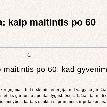
: kaip maitintis po 60
 maitintis po 60, kad gyvenim
k regėjimas, bet ir skonis, energija, net valgymo įpročia
etoks gardus, o apetitas lyg išblėsęs. Tačiau tai ne tik 
os mitybos, kartais sunkiai suprantamos ir pritaikomos.