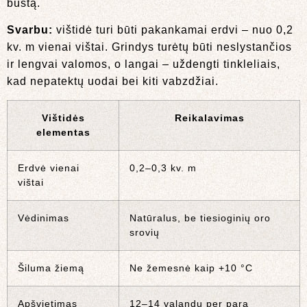
būstą.
Svarbu:
vištidė turi būti pakankamai erdvi – nuo 0,2
kv. m vienai vištai. Grindys turėtų būti neslystančios
ir lengvai valomos, o langai – uždengti tinkleliais,
kad nepatektų uodai bei kiti vabzdžiai.
Vištidės
Reikalavimas
elementas
Erdvė vienai
0,2–0,3 kv. m
vištai
Vėdinimas
Natūralus, be tiesioginių oro
srovių
Šiluma žiemą
Ne žemesnė kaip +10 °C
Apšvietimas
12–14 valandų per parą