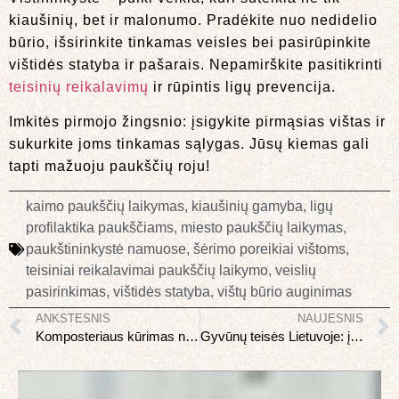
kiaušinių, bet ir malonumo. Pradėkite nuo nedidelio
būrio, išsirinkite tinkamas veisles bei pasirūpinkite
vištidės statyba ir pašarais. Nepamirškite pasitikrinti
teisinių reikalavimų
ir rūpintis ligų prevencija.
Imkitės pirmojo žingsnio: įsigykite pirmąsias vištas ir
sukurkite joms tinkamas sąlygas. Jūsų kiemas gali
tapti mažuoju paukščių roju!
kaimo paukščių laikymas
,
kiaušinių gamyba
,
ligų
profilaktika paukščiams
,
miesto paukščių laikymas
,
paukštininkystė namuose
,
šėrimo poreikiai vištoms
,
teisiniai reikalavimai paukščių laikymo
,
veislių
pasirinkimas
,
vištidės statyba
,
vištų būrio auginimas
ANKSTESNIS
NAUJESNIS
Komposteriaus kūrimas namuose: pilnas vadovas
Gyvūnų teisės Lietuvoje: įstatymai ir kaip pranešti apie žiaurumą