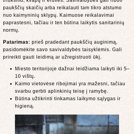
triukšmo, kvapų ir erdvės. Savivaldybės gali riboti
paukščių skaičių arba reikalauti tam tikro atstumo
nuo kaimyninių sklypų. Kaimuose reikalavimai
paprastesni, tačiau ir ten būtina laikytis sanitarinių
normų.
Patarimas:
prieš pradedant paukščių auginimą,
pasidomėkite savo savivaldybės taisyklėmis. Gali
prireikti gauti leidimą ar užregistruoti ūkį.
Miesto teritorijoje dažnai leidžiama laikyti iki 5–
10 vištų.
Kaimo vietovėse ribojimai yra mažesni, tačiau
svarbu gerbti aplinkinių teisę į ramybę.
Būtina užtikrinti tinkamas laikymo sąlygas ir
higieną.