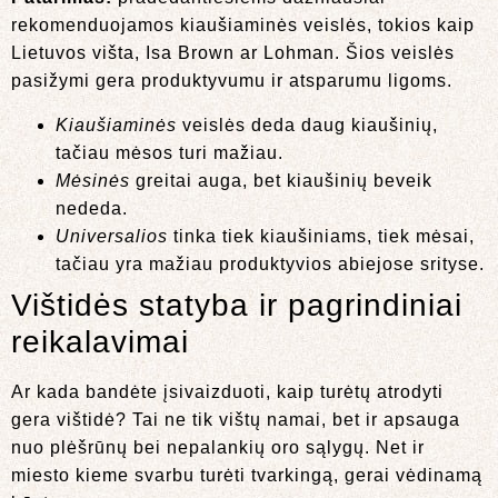
rekomenduojamos kiaušiaminės veislės, tokios kaip
Lietuvos višta, Isa Brown ar Lohman. Šios veislės
pasižymi gera produktyvumu ir atsparumu ligoms.
Kiaušiaminės
veislės deda daug kiaušinių,
tačiau mėsos turi mažiau.
Mėsinės
greitai auga, bet kiaušinių beveik
nededa.
Universalios
tinka tiek kiaušiniams, tiek mėsai,
tačiau yra mažiau produktyvios abiejose srityse.
Vištidės statyba ir pagrindiniai
reikalavimai
Ar kada bandėte įsivaizduoti, kaip turėtų atrodyti
gera vištidė? Tai ne tik vištų namai, bet ir apsauga
nuo plėšrūnų bei nepalankių oro sąlygų. Net ir
miesto kieme svarbu turėti tvarkingą, gerai vėdinamą