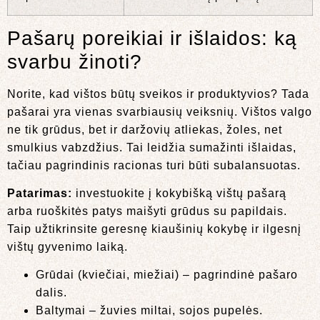
Pašarų poreikiai ir išlaidos: ką
svarbu žinoti?
Norite, kad vištos būtų sveikos ir produktyvios? Tada
pašarai yra vienas svarbiausių veiksnių. Vištos valgo
ne tik grūdus, bet ir daržovių atliekas, žoles, net
smulkius vabzdžius. Tai leidžia sumažinti išlaidas,
tačiau pagrindinis racionas turi būti subalansuotas.
Patarimas:
investuokite į kokybišką vištų pašarą
arba ruoškitės patys maišyti grūdus su papildais.
Taip užtikrinsite geresnę kiaušinių kokybę ir ilgesnį
vištų gyvenimo laiką.
Grūdai (kviečiai, miežiai) – pagrindinė pašaro
dalis.
Baltymai – žuvies miltai, sojos pupelės.