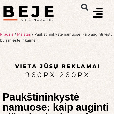
/
/
Pradžia
Maistas
Paukštininkystė namuose: kaip auginti vištų
būrį mieste ir kaime
Paukštininkystė
namuose: kaip auginti