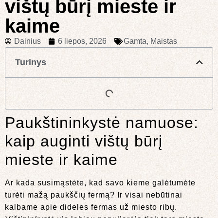
vištų būrį mieste ir
kaime
Dainius
6 liepos, 2026
Gamta
,
Maistas
Turinys
Paukštininkystė namuose:
kaip auginti vištų būrį
mieste ir kaime
Ar kada susimąstėte, kad savo kieme galėtumėte
turėti mažą paukščių fermą? Ir visai nebūtinai
kalbame apie dideles fermas už miesto ribų.