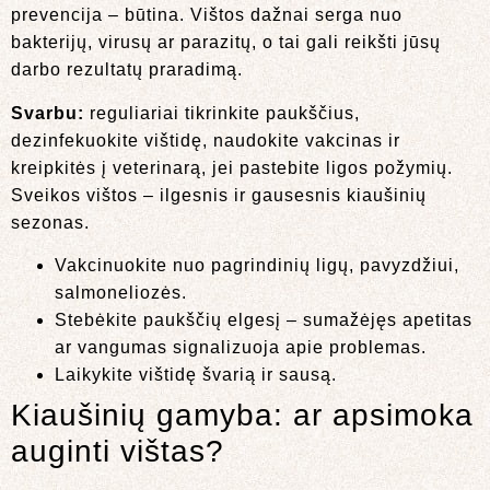
prevencija – būtina. Vištos dažnai serga nuo
bakterijų, virusų ar parazitų, o tai gali reikšti jūsų
darbo rezultatų praradimą.
Svarbu:
reguliariai tikrinkite paukščius,
dezinfekuokite vištidę, naudokite vakcinas ir
kreipkitės į veterinarą, jei pastebite ligos požymių.
Sveikos vištos – ilgesnis ir gausesnis kiaušinių
sezonas.
Vakcinuokite nuo pagrindinių ligų, pavyzdžiui,
salmoneliozės.
Stebėkite paukščių elgesį – sumažėjęs apetitas
ar vangumas signalizuoja apie problemas.
Laikykite vištidę švarią ir sausą.
Kiaušinių gamyba: ar apsimoka
auginti vištas?