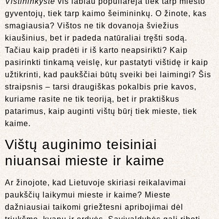
Vištininkystė
vis labiau populiarėja tiek tarp miesto
gyventojų, tiek tarp kaimo šeimininkų. O žinote, kas
smagiausia? Vištos ne tik dovanoja šviežius
kiaušinius, bet ir padeda natūraliai tręšti sodą.
Tačiau kaip pradėti ir iš karto neapsirikti? Kaip
pasirinkti tinkamą veislę, kur pastatyti vištidę ir kaip
užtikrinti, kad paukščiai būtų sveiki bei laimingi? Šis
straipsnis – tarsi draugiškas pokalbis prie kavos,
kuriame rasite ne tik teoriją, bet ir praktiškus
patarimus, kaip auginti vištų būrį tiek mieste, tiek
kaime.
Vištų auginimo teisiniai
niuansai mieste ir kaime
Ar žinojote, kad Lietuvoje skiriasi reikalavimai
paukščių laikymui mieste ir kaime? Mieste
dažniausiai taikomi griežtesni apribojimai dėl