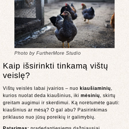
Photo by FurtherMore Studio
Kaip išsirinkti tinkamą vištų
veislę?
Vištų veislės labai įvairios – nuo
kiaušiaminių
,
kurios nuolat deda kiaušinius, iki
mėsinių
, skirtų
greitam augimui ir skerdimui. Ką norėtumėte gauti:
kiaušinius ar mėsą? O gal abu? Pasirinkimas
priklauso nuo jūsų poreikių ir galimybių.
Patarimas:
pradedantiesiems dažniausiai