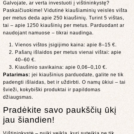
Galvojate, ar verta investuoti į vištininkystę?
Paskaičiuokime! Vidutinė kiaušiaminių veislės višta
per metus deda apie 250 kiaušinių. Turint 5 vištas,
tai – apie 1250 kiaušinių per metus. Parduodant ar
naudojant namuose – tikrai naudinga.
Vienos vištos įsigijimo kaina: apie 8–15 €.
Pašarų išlaidos per metus vienai vištai: apie
40–60 €.
Kiaušinio savikaina: apie 0,06–0,10 €.
Patarimas:
jei kiaušinius parduodate, galite ne tik
padengti išlaidas, bet ir uždirbti. O namų ūkiui – tai
švieži, kokybiški produktai ir papildomas
džiaugsmas.
Pradėkite savo paukščių ūkį
jau šiandien!
Vištininkystė – puiki veikla, kuri suteikia ne tik