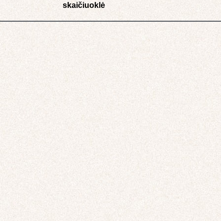
skaičiuoklė​