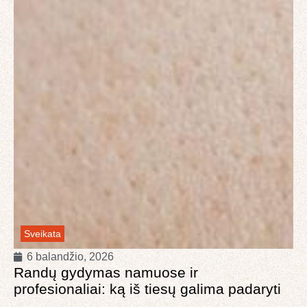
Sveikata
6 balandžio, 2026
Randų gydymas namuose ir
profesionaliai: ką iš tiesų galima padaryti