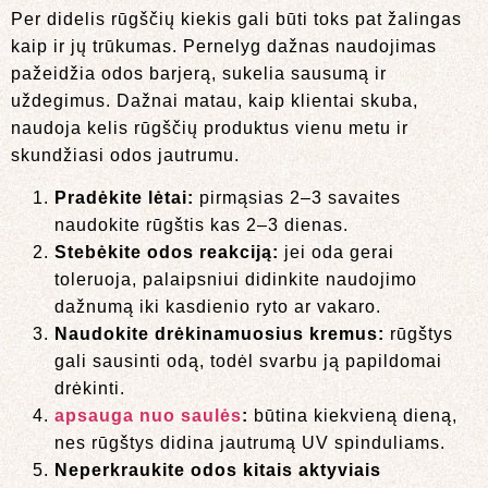
Per didelis rūgščių kiekis gali būti toks pat žalingas
kaip ir jų trūkumas. Pernelyg dažnas naudojimas
pažeidžia odos barjerą, sukelia sausumą ir
uždegimus. Dažnai matau, kaip klientai skuba,
naudoja kelis rūgščių produktus vienu metu ir
skundžiasi odos jautrumu.
Pradėkite lėtai:
pirmąsias 2–3 savaites
naudokite rūgštis kas 2–3 dienas.
Stebėkite odos reakciją:
jei oda gerai
toleruoja, palaipsniui didinkite naudojimo
dažnumą iki kasdienio ryto ar vakaro.
Naudokite drėkinamuosius kremus:
rūgštys
gali sausinti odą, todėl svarbu ją papildomai
drėkinti.
apsauga nuo saulės
:
būtina kiekvieną dieną,
nes rūgštys didina jautrumą UV spinduliams.
Neperkraukite odos kitais aktyviais