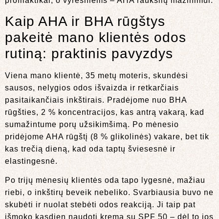
profilaktikai, o vyresniems – AHA raukšlių mažinimui.
Kaip AHA ir BHA rūgštys
pakeitė mano klientės odos
rutiną: praktinis pavyzdys
Viena mano klientė, 35 metų moteris, skundėsi
sausos, nelygios odos išvaizda ir retkarčiais
pasitaikančiais inkštirais. Pradėjome nuo BHA
rūgšties, 2 % koncentracijos, kas antrą vakarą, kad
sumažintume porų užsikimšimą. Po mėnesio
pridėjome AHA rūgštį (8 % glikolinės) vakare, bet tik
kas trečią dieną, kad oda taptų šviesesnė ir
elastingesnė.
Po trijų mėnesių klientės oda tapo lygesnė, mažiau
riebi, o inkštirų beveik nebeliko. Svarbiausia buvo ne
skubėti ir nuolat stebėti odos reakciją. Ji taip pat
išmoko kasdien naudoti kremą su SPF 50 – dėl to jos