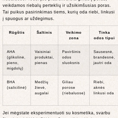
veikdamos riebalų perteklių ir užsikimšusias poras.
Tai puikus pasirinkimas tiems, kurių oda riebi, linkusi
į spuogus ar uždegimus.
Rūgštis
Šaltinis
Veikimo
Tinka
zona
odos tipui
AHA
Vaisiniai
Paviršinis
Sausesnė,
(glikolinė,
produktai,
odos
brandesnė,
pieno,
pienas
sluoksnis
jautri oda
migdolų)
BHA
Medžių
Giliau
Riebi,
(salicilinė)
žievė,
porose
aknės
augalai
(riebaluose)
linkusi oda
Jei mėgstate eksperimentuoti su kosmetika, svarbu