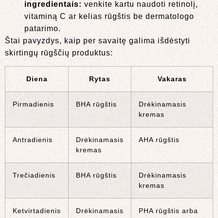
ingredientais:
venkite kartu naudoti retinolį,
vitaminą C ar kelias rūgštis be dermatologo
patarimo.
Štai pavyzdys, kaip per savaitę galima išdėstyti
skirtingų rūgščių produktus:
Diena
Rytas
Vakaras
Pirmadienis
BHA rūgštis
Drėkinamasis
kremas
Antradienis
Drėkinamasis
AHA rūgštis
kremas
Trečiadienis
BHA rūgštis
Drėkinamasis
kremas
Ketvirtadienis
Drėkinamasis
PHA rūgštis arba