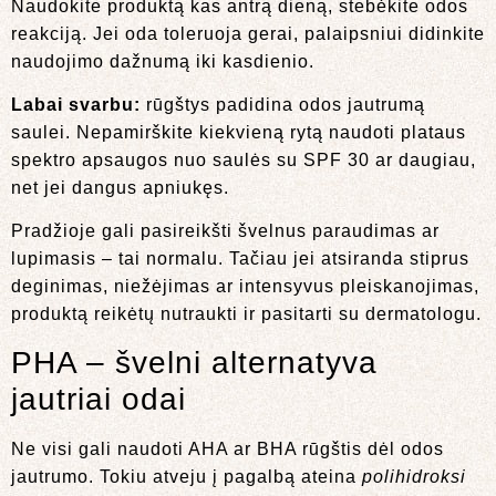
Naudokite produktą kas antrą dieną, stebėkite odos
reakciją. Jei oda toleruoja gerai, palaipsniui didinkite
naudojimo dažnumą iki kasdienio.
Labai svarbu:
rūgštys padidina odos jautrumą
saulei. Nepamirškite kiekvieną rytą naudoti plataus
spektro apsaugos nuo saulės su SPF 30 ar daugiau,
net jei dangus apniukęs.
Pradžioje gali pasireikšti švelnus paraudimas ar
lupimasis – tai normalu. Tačiau jei atsiranda stiprus
deginimas, niežėjimas ar intensyvus pleiskanojimas,
produktą reikėtų nutraukti ir pasitarti su dermatologu.
PHA – švelni alternatyva
jautriai odai
Ne visi gali naudoti AHA ar BHA rūgštis dėl odos
jautrumo. Tokiu atveju į pagalbą ateina
polihidroksi