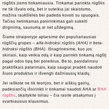
rūgštis jiems tinkamiausia. Tinkamai parinkta rūgštis
ne tik išvalo odą, bet ir suteikia jai skaistumo,
mažina raukšleles bei padeda kovoti su spuogais.
Tačiau netinkamas pasirinkimas gali sukelti
dirginimą, sausumą ar net uždegimą.
Šiame straipsnyje aptarsime dvi populiariausias
rūgščių grupes –
alfa-hidroksi rūgštis (AHA)
ir
beta-
hidroksi rūgštis (BHA)
. Išnagrinėsime, kuo jos
skiriasi, kaip veikia odą ir kaip parinkti tinkamą rūgštį
pagal odos tipą bei poreikius. Be to, pasidalinsiu
praktiškais patarimais, kaip saugiai pradėti naudoti
šiuos produktus ir išvengti dažniausių klaidų.
Jei ieškote ne tik teorijos, bet ir aiškių gairių,
padėsiančių išsirinkti ir tinkamai naudoti AHA ar
BHA
rūgštis
, skaitykite toliau – čia rasite atsakymus į
svarbiausius klausimus.