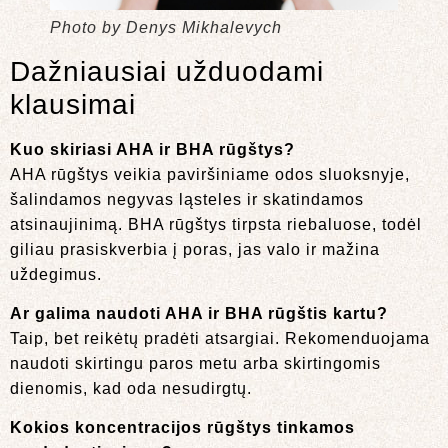
Photo by Denys Mikhalevych
Dažniausiai užduodami
klausimai
Kuo skiriasi AHA ir BHA rūgštys?
AHA rūgštys veikia paviršiniame odos sluoksnyje,
šalindamos negyvas ląsteles ir skatindamos
atsinaujinimą. BHA rūgštys tirpsta riebaluose, todėl
giliau prasiskverbia į poras, jas valo ir mažina
uždegimus.
Ar galima naudoti AHA ir BHA rūgštis kartu?
Taip, bet reikėtų pradėti atsargiai. Rekomenduojama
naudoti skirtingu paros metu arba skirtingomis
dienomis, kad oda nesudirgtų.
Kokios koncentracijos rūgštys tinkamos