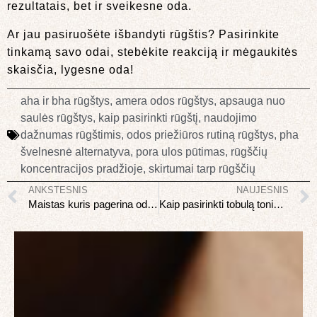
rezultatais, bet ir sveikesne oda.
Ar jau pasiruošėte išbandyti rūgštis? Pasirinkite
tinkamą savo odai, stebėkite reakciją ir mėgaukitės
skaisčia, lygesne oda!
aha ir bha rūgštys
,
amera odos rūgštys
,
apsauga nuo
saulės rūgštys
,
kaip pasirinkti rūgštį
,
naudojimo
dažnumas rūgštimis
,
odos priežiūros rutiną rūgštys
,
pha
švelnesnė alternatyva
,
pora ulos pūtimas
,
rūgščių
koncentracijos pradžioje
,
skirtumai tarp rūgščių
ANKSTESNIS
NAUJESNIS
Maistas kuris pagerina odos būklę: gražink odą iš vidaus
Kaip pasirinkti tobulą toninio pagrindo atspalvį