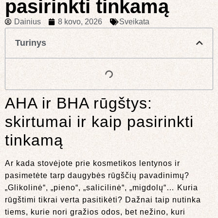
pasirinkti tinkamą
Dainius
8 kovo, 2026
Sveikata
Turinys
AHA ir BHA rūgštys:
skirtumai ir kaip pasirinkti
tinkamą
Ar kada stovėjote prie kosmetikos lentynos ir
pasimetėte tarp daugybės rūgščių pavadinimų?
„Glikolinė“, „pieno“, „salicilinė“, „migdolų“… Kuria
rūgštimi tikrai verta pasitikėti? Dažnai taip nutinka
tiems, kurie nori gražios odos, bet nežino, kuri