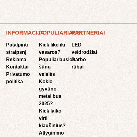
INFORMACIJA
POPULIARIAUSI
PARTNERIAI
Patalpinti
Kiek liko iki
LED
straipsnį
vasaros?
veidrodžiai
Reklama
Populiariausios
Darbo
Kontaktai
šūnų
rūbai
Privatumo
veislės
politika
Kokio
gyvūno
metai bus
2025?
Kiek laiko
virti
kiaušinius?
Atlyginimo