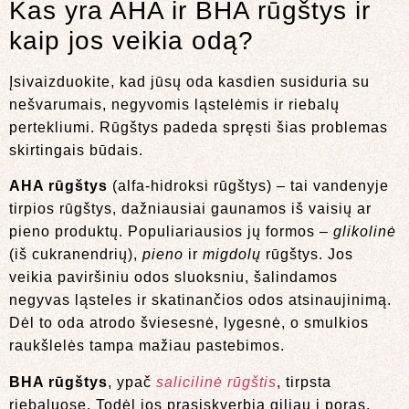
Kas yra AHA ir BHA rūgštys ir
kaip jos veikia odą?
Įsivaizduokite, kad jūsų oda kasdien susiduria su
nešvarumais, negyvomis ląstelėmis ir riebalų
pertekliumi. Rūgštys padeda spręsti šias problemas
skirtingais būdais.
AHA rūgštys
(alfa-hidroksi rūgštys) – tai vandenyje
tirpios rūgštys, dažniausiai gaunamos iš vaisių ar
pieno produktų. Populiariausios jų formos –
glikolinė
(iš cukranendrių),
pieno
ir
migdolų
rūgštys. Jos
veikia paviršiniu odos sluoksniu, šalindamos
negyvas ląsteles ir skatinančios odos atsinaujinimą.
Dėl to oda atrodo šviesesnė, lygesnė, o smulkios
raukšlelės tampa mažiau pastebimos.
BHA rūgštys
, ypač
salicilinė rūgštis
, tirpsta
riebaluose. Todėl jos prasiskverbia giliau į poras,