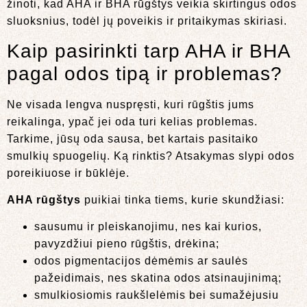
žinoti, kad AHA ir BHA rūgštys veikia skirtingus odos
sluoksnius, todėl jų poveikis ir pritaikymas skiriasi.
Kaip pasirinkti tarp AHA ir BHA
pagal odos tipą ir problemas?
Ne visada lengva nuspręsti, kuri rūgštis jums
reikalinga, ypač jei oda turi kelias problemas.
Tarkime, jūsų oda sausa, bet kartais pasitaiko
smulkių spuogelių. Ką rinktis? Atsakymas slypi odos
poreikiuose ir būklėje.
AHA rūgštys
puikiai tinka tiems, kurie skundžiasi:
sausumu ir pleiskanojimu, nes kai kurios,
pavyzdžiui pieno rūgštis, drėkina;
odos pigmentacijos dėmėmis ar saulės
pažeidimais, nes skatina odos atsinaujinimą;
smulkiosiomis raukšlelėmis bei sumažėjusiu