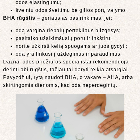
odos elastingumu;
švelniu odos šveitimu be gilios porų valymo.
BHA rūgštis
– geriausias pasirinkimas, jei:
odą vargina riebalų pertekliaus blizgesys;
pasitaiko užsikimšusių porų ir inkštirų;
norite užkirsti kelią spuogams ar juos gydyti;
oda yra linkusi į uždegimus ir paraudimus.
Dažnai odos priežiūros specialistai rekomenduoja
derinti abi rūgštis, tačiau tai daryti reikia atsargiai.
Pavyzdžiui, rytą naudoti BHA, o vakare – AHA, arba
skirtingomis dienomis, kad oda neperdegintų.