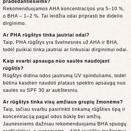
pradedantiesiems?
Rekomenduojamos AHA koncentracijos yra 5–10 %,
o BHA – 1–2 %. Tai leidžia odai priprasti be didelio
dirginimo.
Ar PHA rūgštys tinka jautriai odai?
Taip, PHA rūgštys yra švelnesnės už AHA ir BHA,
todėl puikiai tinka jautriai ar linkusiai dirginimui odai.
Kaip svarbi apsauga nuo saulės naudojant
rūgštis?
Rūgštys didina odos jautrumą UV spinduliams, todėl
būtina kasdien naudoti plataus spektro apsaugą nuo
saulės su SPF 30 ar aukštesniu.
Ar rūgštys tinka visų amžiaus grupių žmonėms?
Taip, tačiau svarbu pasirinkti tinkamą rūgšties tipą ir
koncentraciją pagal odos būklę bei amžių.
Jaunesniems dažniau rekomenduojama BHA spuogų