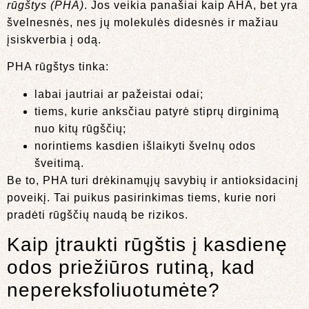
rūgštys (PHA)
. Jos veikia panašiai kaip AHA, bet yra
švelnesnės, nes jų molekulės didesnės ir mažiau
įsiskverbia į odą.
PHA rūgštys tinka:
labai jautriai ar pažeistai odai;
tiems, kurie anksčiau patyrė stiprų dirginimą
nuo kitų rūgščių;
norintiems kasdien išlaikyti švelnų odos
šveitimą.
Be to, PHA turi drėkinamųjų savybių ir antioksidacinį
poveikį. Tai puikus pasirinkimas tiems, kurie nori
pradėti rūgščių naudą be rizikos.
Kaip įtraukti rūgštis į kasdienę
odos priežiūros rutiną, kad
nepereksfoliuotumėte?