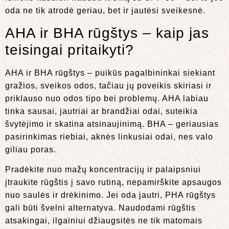
oda ne tik atrodė geriau, bet ir jautėsi sveikesnė.
AHA ir BHA rūgštys – kaip jas
teisingai pritaikyti?
AHA ir BHA rūgštys – puikūs pagalbininkai siekiant
gražios, sveikos odos, tačiau jų poveikis skiriasi ir
priklauso nuo odos tipo bei problemų. AHA labiau
tinka sausai, jautriai ar brandžiai odai, suteikia
švytėjimo ir skatina atsinaujinimą. BHA – geriausias
pasirinkimas riebiai, aknės linkusiai odai, nes valo
giliau poras.
Pradėkite nuo mažų koncentracijų ir palaipsniui
įtraukite rūgštis į savo rutiną, nepamirškite apsaugos
nuo saulės ir drėkinimo. Jei oda jautri, PHA rūgštys
gali būti švelni alternatyva. Naudodami rūgštis
atsakingai, ilgainiui džiaugsitės ne tik matomais