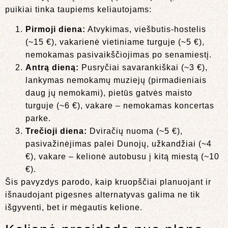
puikiai tinka taupiems keliautojams:
Pirmoji diena:
Atvykimas, viešbutis-hostelis
(~15 €), vakarienė vietiniame turguje (~5 €),
nemokamas pasivaikščiojimas po senamiestį.
Antrą dieną:
Pusryčiai savarankiškai (~3 €),
lankymas nemokamų muziejų (pirmadieniais
daug jų nemokami), pietūs gatvės maisto
turguje (~6 €), vakare – nemokamas koncertas
parke.
Trečioji diena:
Dviračių nuoma (~5 €),
pasivažinėjimas palei Dunojų, užkandžiai (~4
€), vakare – kelionė autobusu į kitą miestą (~10
€).
Šis pavyzdys parodo, kaip kruopščiai planuojant ir
išnaudojant pigesnes alternatyvas galima ne tik
išgyventi, bet ir mėgautis kelione.