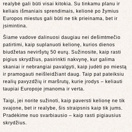
realybė gali būti visai kitokia. Su tinkamu planu ir
keliais išmaniais sprendimais, kelionė po žymius
Europos miestus gali būti ne tik prieinama, bet ir
įsimintina.
Šiame vadove dalinuosi daugiau nei dešimtmečio
patirtimi, kaip suplanuoti kelionę, kurios dienos
biudžetas neviršytų 50 eurų. Sužinosite, kaip rasti
pigius skrydžius, pasirinkti nakvynę, kur galima
skaniai ir nebrangiai pavalgyti, kaip judėti po miestą
ir pramogauti neišleidžiant daug. Taip pat pateiksiu
realių pavyzdžių ir maršrutų, kurie įrodys – keliauti
taupiai Europoje įmanoma ir verta.
Taigi, jei norite sužinoti, kaip paversti kelionę ne tik
svajone, bet ir realybe, šis straipsnis kaip tik jums.
Pradėkime nuo svarbiausio – kaip rasti pigiausius
skrydžius.