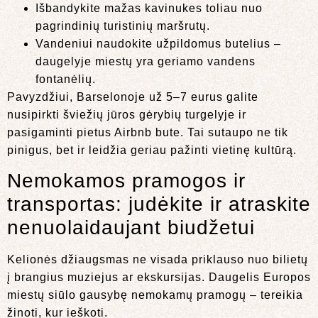
Išbandykite mažas kavinukes toliau nuo
pagrindinių turistinių maršrutų.
Vandeniui naudokite užpildomus butelius –
daugelyje miestų yra geriamo vandens
fontanėlių.
Pavyzdžiui, Barselonoje už 5–7 eurus galite
nusipirkti šviežių jūros gėrybių turgelyje ir
pasigaminti pietus Airbnb bute. Tai sutaupo ne tik
pinigus, bet ir leidžia geriau pažinti vietinę kultūrą.
Nemokamos pramogos ir
transportas: judėkite ir atraskite
nenuolaidaujant biudžetui
Kelionės džiaugsmas ne visada priklauso nuo bilietų
į brangius muziejus ar ekskursijas. Daugelis Europos
miestų siūlo gausybę nemokamų pramogų – tereikia
žinoti, kur ieškoti.