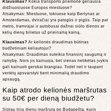
Klausimas?
Kokia transporto priemonė geriausia
didžiuosiuose Europos miestuose?
Atsakymas: Miestuose, tokiuose kaip Berlynas ar
Amsterdamas, dviračiai yra patogūs ir pigūs. Taip pat
metro, tramvajai ir autobusai dažnai siūlo dienos ar
kelių dienų bilietus už prieinamą kainą.
Klausimas?
Ar kelionės draudimas būtinas
budžetiniam keliautojui?
Atsakymas: Draudimas suteikia finansinį saugumą ir
ramybę. Nors jis kainuoja, bet vienas netikėtas įvykis
gali kainuoti gerokai brangiau. Todėl net ir taupant
vertėtų apsvarstyti bent minimalią draudimo
apsaugą.
Kaip atrodo kelionės maršrutas
su 50€ per dieną biudžetu?
Siūlau trijų dienų maršrutą po Budapeštą, kuris