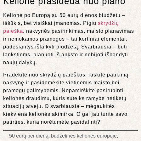
Kelionė prasideda nuo plano
Kelionė po Europą su 50 eurų dienos biudžetu –
iššūkis, bet visiškai įmanomas. Pigių
skrydžių
paieška
, nakvynės pasirinkimas, maisto planavimas
ir nemokamos pramogos – tai kertiniai elementai,
padėsiantys išlaikyti biudžetą. Svarbiausia – būti
lankstiems, planuoti iš anksto ir nebijoti išbandyti
naujų dalykų.
Pradėkite nuo skrydžių paieškos, raskite patikimą
nakvynę ir pasidomėkite vietinėmis maisto bei
pramogų galimybėmis. Nepamirškite pasirūpinti
kelionės draudimu, kuris suteiks ramybę netikėtų
situacijų atveju. O svarbiausia – mėgaukitės
kiekviena kelionės akimirka! O gal jau turite savo
patirties, kuria norėtumėte pasidalinti?
50 eurų per dieną
,
budžetinės kelionės europoje
,