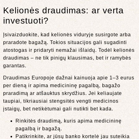
Kelionės draudimas: ar verta
investuoti?
Įsivaizduokite, kad kelionės viduryje susirgote arba
praradote bagažą. Tokios situacijos gali sugadinti
atostogas ir pridaryti nemažai išlaidų. Todėl kelionės
draudimas – ne tik pinigų klausimas, bet ir ramybės
garantas.
Draudimas Europoje dažnai kainuoja apie 1–3 eurus
per dieną ir apima medicininę pagalbą, bagažo
praradimą ar atšauktus skrydžius. Jei keliaujate
taupiai, tikriausiai stengsitės vengti medicinos
įstaigų, bet netikėtumai gali nutikti bet kada.
Rinkitės draudimą, kuris apima medicininę
pagalbą ir bagažą.
Patikrinkite, ar jūsų banko kortelė jau suteikia