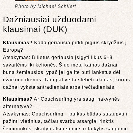
Photo by Michael Schlierf
Dažniausiai užduodami
klausimai (DUK)
Klausimas?
Kada geriausia pirkti pigius skrydžius į
Europą?
Atsakymas: Bilietus geriausia įsigyti likus 6–8
savaitėms iki kelionės. Šiuo metu kainos dažnai
būna žemiausios, ypač jei galite būti lankstūs dėl
išvykimo dienos. Taip pat verta stebėti akcijas, kurios
dažnai vyksta antradieniais arba trečiadieniais.
Klausimas?
Ar Couchsurfing yra saugi nakvynės
alternatyva?
Atsakymas: Couchsurfing – puikus būdas sutaupyti ir
pažinti vietinius, tačiau svarbu atsargiai rinktis
šeimininkus, skaityti atsiliepimus ir laikytis saugumo