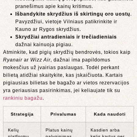
pranešimus apie kainų kritimus.
Išbandykite skrydžius iš skirtingų oro uostų
.
Pavyzdžiui, vietoje Vilniaus patikrinkite ir
Kauno ar Rygos skrydžius.
Skrydžiai antradieniais ir trečiadieniais
dažnai kainuoja pigiau.
Atminkite, kad pigių skrydžių bendrovės, tokios kaip
Ryanair
ar
Wizz Air
, dažnai ima papildomus
mokesčius už įvairias paslaugas. Todėl perkant
bilietą atidžiai skaitykite, kas įskaičiuota. Kartais
pigiausias bilietas be bagažo ar vietos rezervacijos
yra geriausias pasirinkimas, jei keliaujate tik su
rankiniu bagažu
.
Strategija
Privalumas
Kada naudoti
Kelių
Platus kainų
Kasdien arba
platformų
palyginimas
kelis kartus per