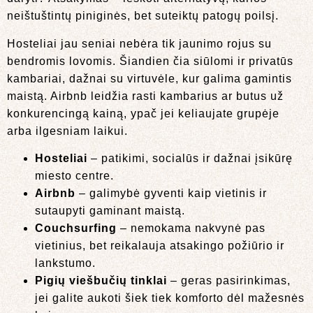
neištuštintų piniginės, bet suteiktų patogų poilsį.
Hosteliai jau seniai nebėra tik jaunimo rojus su
bendromis lovomis. Šiandien čia siūlomi ir privatūs
kambariai, dažnai su virtuvėle, kur galima gamintis
maistą. Airbnb leidžia rasti kambarius ar butus už
konkurencingą kainą, ypač jei keliaujate grupėje
arba ilgesniam laikui.
Hosteliai
– patikimi, socialūs ir dažnai įsikūrę
miesto centre.
Airbnb
– galimybė gyventi kaip vietinis ir
sutaupyti gaminant maistą.
Couchsurfing
– nemokama nakvynė pas
vietinius, bet reikalauja atsakingo požiūrio ir
lankstumo.
Pigių viešbučių tinklai
– geras pasirinkimas,
jei galite aukoti šiek tiek komforto dėl mažesnės