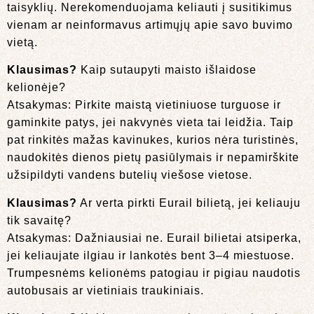
taisyklių. Nerekomenduojama keliauti į susitikimus
vienam ar neinformavus artimųjų apie savo buvimo
vietą.
Klausimas?
Kaip sutaupyti maisto išlaidose
kelionėje?
Atsakymas: Pirkite maistą vietiniuose turguose ir
gaminkite patys, jei nakvynės vieta tai leidžia. Taip
pat rinkitės mažas kavinukes, kurios nėra turistinės,
naudokitės dienos pietų pasiūlymais ir nepamirškite
užsipildyti vandens butelių viešose vietose.
Klausimas?
Ar verta pirkti Eurail bilietą, jei keliauju
tik savaitę?
Atsakymas: Dažniausiai ne. Eurail bilietai atsiperka,
jei keliaujate ilgiau ir lankotės bent 3–4 miestuose.
Trumpesnėms kelionėms patogiau ir pigiau naudotis
autobusais ar vietiniais traukiniais.