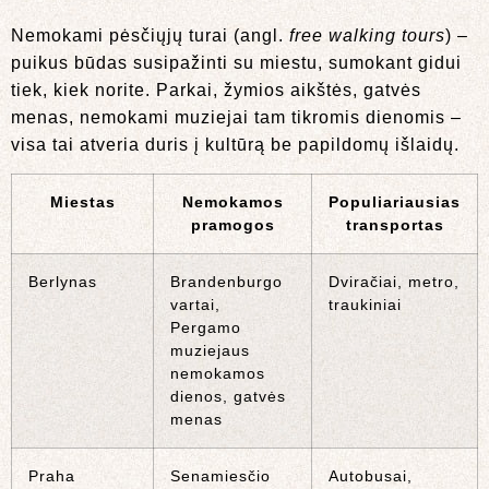
Nemokami pėsčiųjų turai (angl.
free walking tours
) –
puikus būdas susipažinti su miestu, sumokant gidui
tiek, kiek norite. Parkai, žymios aikštės, gatvės
menas, nemokami muziejai tam tikromis dienomis –
visa tai atveria duris į kultūrą be papildomų išlaidų.
Miestas
Nemokamos
Populiariausias
pramogos
transportas
Berlynas
Brandenburgo
Dviračiai, metro,
vartai,
traukiniai
Pergamo
muziejaus
nemokamos
dienos, gatvės
menas
Praha
Senamiesčio
Autobusai,