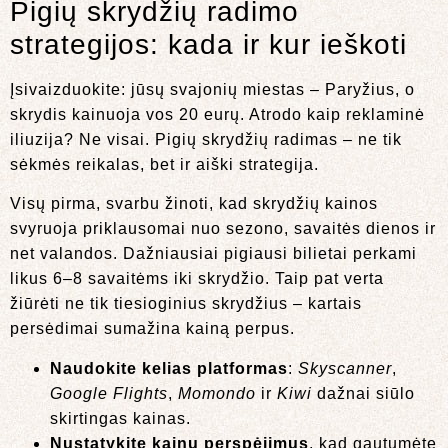
Pigių skrydžių radimo
strategijos: kada ir kur ieškoti
Įsivaizduokite: jūsų svajonių miestas – Paryžius, o
skrydis kainuoja vos 20 eurų. Atrodo kaip reklaminė
iliuzija? Ne visai. Pigių skrydžių radimas – ne tik
sėkmės reikalas, bet ir aiški strategija.
Visų pirma, svarbu žinoti, kad skrydžių kainos
svyruoja priklausomai nuo sezono, savaitės dienos ir
net valandos. Dažniausiai pigiausi bilietai perkami
likus 6–8 savaitėms iki skrydžio. Taip pat verta
žiūrėti ne tik tiesioginius skrydžius – kartais
persėdimai sumažina kainą perpus.
Naudokite kelias platformas
:
Skyscanner
,
Google Flights
,
Momondo
ir
Kiwi
dažnai siūlo
skirtingas kainas.
Nustatykite kainų perspėjimus
, kad gautumėte