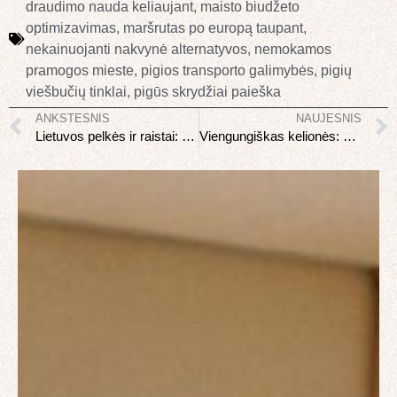
draudimo nauda keliaujant
,
maisto biudžeto
optimizavimas
,
maršrutas po europą taupant
,
nekainuojanti nakvynė alternatyvos
,
nemokamos
pramogos mieste
,
pigios transporto galimybės
,
pigių
viešbučių tinklai
,
pigūs skrydžiai paieška
ANKSTESNIS
NAUJESNIS
Lietuvos pelkės ir raistai: paslėpti gamtos lobiai
Viengungiškas kelionės: kaip keliauti vienam ir mėgautis