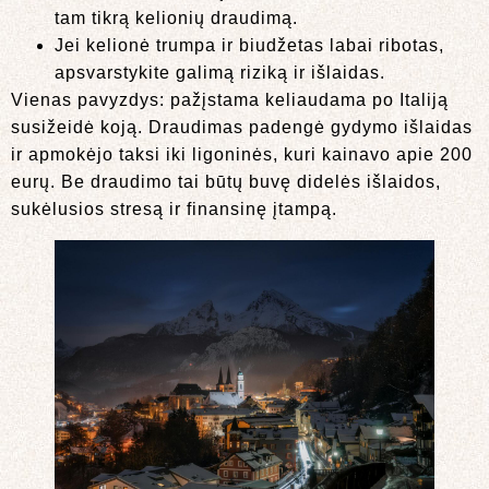
tam tikrą kelionių draudimą.
Jei kelionė trumpa ir biudžetas labai ribotas,
apsvarstykite galimą riziką ir išlaidas.
Vienas pavyzdys: pažįstama keliaudama po Italiją
susižeidė koją. Draudimas padengė gydymo išlaidas
ir apmokėjo taksi iki ligoninės, kuri kainavo apie 200
eurų. Be draudimo tai būtų buvę didelės išlaidos,
sukėlusios stresą ir finansinę įtampą.