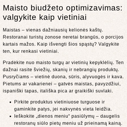
Maisto biudžeto optimizavimas:
valgykite kaip vietiniai
Maistas – vienas dažniausių kelionės kaštų.
Restoranai turistų zonose neretai brangūs, o porcijos
kartais mažos. Kaip išvengti šios spąstų? Valgykite
ten, kur renkasi vietiniai.
Pradėkite nuo maisto turgų ar vietinių kepyklėlių. Ten
dažnai rasite šviežių, skanių ir nebrangių produktų.
Pusryčiams – vietinė duona, sūris, alyvuogės ir kava.
Pietums ar vakarienei – gatvės maistas, pavyzdžiui,
ispaniški tapas, itališka pica ar graikiški suvlaki.
Pirkite produktus vietiniuose turguose ir
gaminkite patys, jei nakvynės vieta leidžia.
Ieškokite „dienos meniu“ pasiūlymų – daugelis
restoranų siūlo pietų meniu už prieinamą kainą.