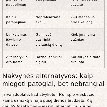
naudojimas
savaitę
Kainų
Nepraleidžiate
2–3 mėnesius
perspėjimai
akcijų
prieš kelionę
Lankstumas
Galimybė
Kiek įmanoma
išvykimo
pasirinkti
dažniau
datose
pigiausią dieną
Alternatyvūs
Dažnai ženkliai
Kai skrydžio data
oro uostai
pigiau
fiksuota
Nakvynės alternatyvos: kaip
miegoti patogiai, bet nebrangiai
Įsivaizduokite, kad atvykote į Romą, o viešbučio
kaina už naktį viršija pusę dienos biudžeto. Ką
daryti? Atsakymas – ieškoti alternatyvų, kurios