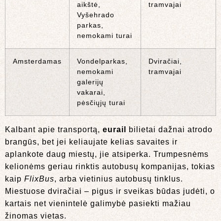
aikštė,
tramvajai
Vyšehrado
parkas,
nemokami turai
Amsterdamas
Vondelparkas,
Dviračiai,
nemokami
tramvajai
galerijų
vakarai,
pėsčiųjų turai
Kalbant apie transportą,
eurail
bilietai dažnai atrodo
brangūs, bet jei keliaujate kelias savaites ir
aplankote daug miestų, jie atsiperka. Trumpesnėms
kelionėms geriau rinktis autobusų kompanijas, tokias
kaip
FlixBus
, arba vietinius autobusų tinklus.
Miestuose dviračiai – pigus ir sveikas būdas judėti, o
kartais net vienintelė galimybė pasiekti mažiau
žinomas vietas.