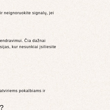
ir neignoruokite signalų, jei
 bendravimui. Čia dažnai
ijas, kur nesunkiai įsiliesite
 atviriems pokalbiams ir
i?