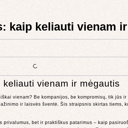
: kaip keliauti vienam i
 keliauti vienam ir mėgautis
isiškai vienam? Be kompanijos, be kompromisų, tik jūs ir
žinimo ir laisvės šventė. Šis straipsnis skirtas tiems, kur
 privalumus, bet ir praktiškus patarimus – kaip pasiruoš