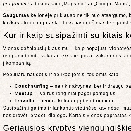
programėlės
, tokios kaip „Maps.me“ ar „Google Maps“,
Saugumas
kelionėje priklauso ne tik nuo atsargumo, be
kažkas atrodo neįprasta. Toks pasiruošimas leis jaustis
Kur ir kaip susipažinti su kitais k
Vienas dažniausių klausimų – kaip nepajusti vienatvės 
rengiami bendri vakarai, ekskursijos ar vakarienės. Jei 
į kompaniją.
Populiaru naudotis ir aplikacijomis, tokiomis kaip:
Couchsurfing
– ne tik nakvynės, bet ir draugų p
Meetup
– įvairūs renginiai pagal pomėgius.
Travello
– bendra keliautojų bendruomenė.
Susipažinti galima ir lankantis vietinėse kavinėse, mu
nesidrovėti pradėti dialogą. Kartais vienas paprastas k
Geriausios kryptys viengungiškie