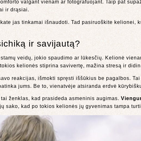
iskomforto valgant vienam ar fotografuojant. Taip pat sup
 ir drąsiai.
okate jas tinkamai išnaudoti. Tad pasiruoškite kelionei, 
ichiką ir savijautą?
žįstamų veidų, jokio spaudimo ar lūkesčių. Kelionė viena
tokios kelionės stiprina savivertę, mažina stresą ir didi
avo reakcijas, išmokti spręsti iššūkius be pagalbos. Tai
as patinka jums. Be to, vienatvėje atsiranda erdvė kūrybišk
u tai ženklas, kad prasideda asmeninis augimas.
Viengu
ojų sako, kad po tokios kelionės jų gyvenimas tampa turt