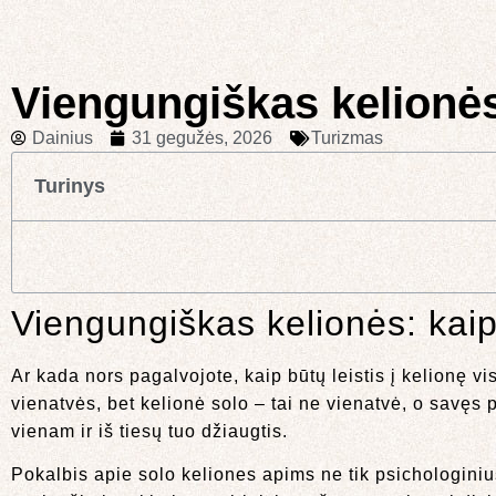
Viengungiškas kelionės
Dainius
31 gegužės, 2026
Turizmas
Turinys
Viengungiškas kelionės: kaip
Ar kada nors pagalvojote, kaip būtų leistis į kelionę v
vienatvės, bet kelionė solo – tai ne vienatvė, o savęs pa
vienam ir iš tiesų tuo džiaugtis.
Pokalbis apie solo keliones apims ne tik psichologinius