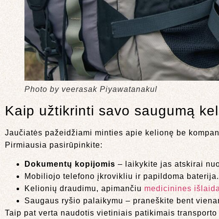
Photo by veerasak Piyawatanakul
Kaip užtikrinti savo saugumą ke
Jaučiatės pažeidžiami minties apie kelionę be kompani
Pirmiausia pasirūpinkite:
Dokumentų kopijomis
– laikykite jas atskirai nu
Mobiliojo telefono įkrovikliu ir papildoma baterija.
Kelionių draudimu, apimančiu
medicinines išlaid
Saugaus ryšio palaikymu – praneškite bent viena
Taip pat verta naudotis vietiniais patikimais transport