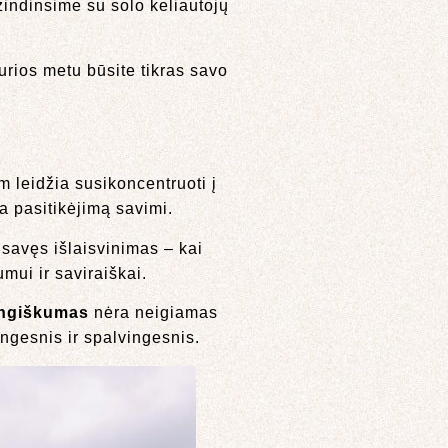
ažindinsime su solo keliautojų
kurios metu būsite tikras savo
m leidžia susikoncentruoti į
na pasitikėjimą savimi.
 savęs išlaisvinimas – kai
umui ir saviraiškai.
ngiškumas
nėra neigiamas
ingesnis ir spalvingesnis.