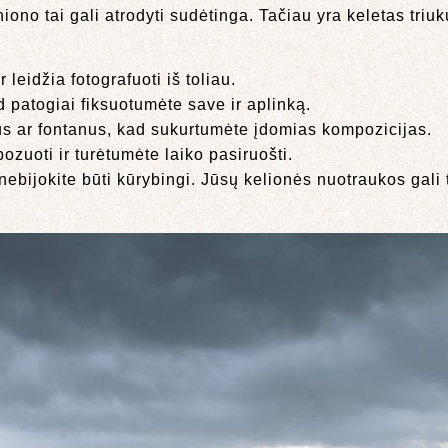
ono tai gali atrodyti sudėtinga. Tačiau yra keletas triuk
r leidžia fotografuoti iš toliau.
 patogiai fiksuotumėte save ir aplinką.
gus ar fontanus, kad sukurtumėte įdomias kompozicijas.
zuoti ir turėtumėte laiko pasiruošti.
bijokite būti kūrybingi. Jūsų kelionės nuotraukos gali ta