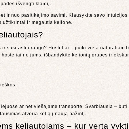
 padės išvengti klaidų.
t ir nuo pasitikėjimo savimi. Klausykite savo intuicijos 
 užtikrintai ir mėgautis kelione.
eliautojais?
ir susirasti draugų? Hosteliai – puiki vieta natūraliam
hosteliai ne jums, išbandykite kelionių grupes ir ekskurs
aieškos.
ziejuose ar net viešajame transporte. Svarbiausia – būti
lausimas atveria kelią į naują pažintį.
ms keliautojams – kur verta vykt