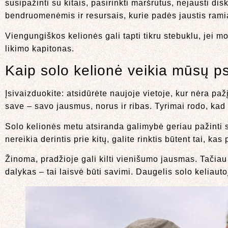
susipažinti su kitais, pasirinkti maršrutus, nejausti d
bendruomenėmis ir resursais, kurie padės jaustis ramiai
Viengungiškos kelionės gali tapti tikru stebuklu, jei m
likimo kapitonas.
Kaip solo kelionė veikia mūsų ps
Įsivaizduokite: atsidūrėte naujoje vietoje, kur nėra pa
save – savo jausmus, norus ir ribas. Tyrimai rodo, kad 
Solo kelionės metu atsiranda galimybė geriau pažinti s
nereikia derintis prie kitų, galite rinktis būtent tai, k
Žinoma, pradžioje gali kilti vienišumo jausmas. Tačia
dalykas – tai laisvė būti savimi. Daugelis solo keliaut