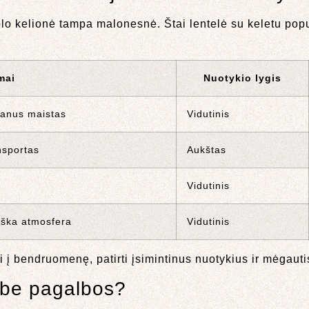
olo kelionė tampa malonesnė. Štai lentelė su keletu popu
mai
Nuotykio lygis
kanus maistas
Vidutinis
ansportas
Aukštas
Vidutinis
iška atmosfera
Vidutinis
ti į bendruomenę, patirti įsimintinus nuotykius ir mėgauti
e be pagalbos?