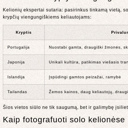
Kelionių ekspertai sutaria: pasirinkus tinkamą vietą, s
krypčių viengungiškiems keliautojams:
Kryptis
Privalu
Portugalija
Nuostabi gamta, draugiški žmonės, s
Japonija
Unikali kultūra, patikimas viešasis tr
Islandija
Įspūdingi gamtos peizažai, ramybė
Tailandas
Žemos kainos, daug keliautojų, draug
Šios vietos siūlo ne tik saugumą, bet ir galimybę įsilie
Kaip fotografuoti solo kelionės