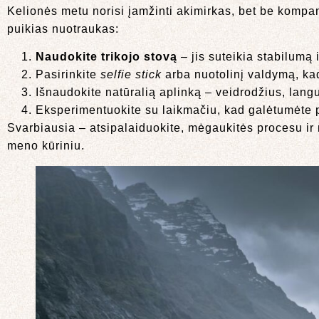
Kelionės metu norisi įamžinti akimirkas, bet be kompani
puikias nuotraukas:
Naudokite trikojo stovą
– jis suteikia stabilumą i
Pasirinkite
selfie stick
arba nuotolinį valdymą, kad
Išnaudokite natūralią aplinką – veidrodžius, lan
Eksperimentuokite su laikmačiu, kad galėtumėte po
Svarbiausia – atsipalaiduokite, mėgaukitės procesu ir ne
meno kūriniu.