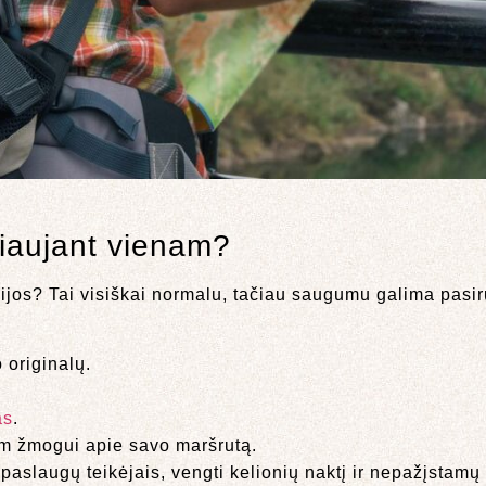
liaujant vienam?
jos? Tai visiškai normalu, tačiau saugumu galima pasirū
o originalų.
as
.
m žmogui apie savo maršrutą.
o paslaugų teikėjais, vengti kelionių naktį ir nepažįstamų