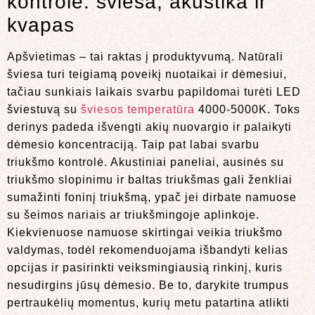
kontrolė: šviesa, akustika ir
kvapas
Apšvietimas – tai raktas į produktyvumą. Natūrali
šviesa turi teigiamą poveikį nuotaikai ir dėmesiui,
tačiau sunkiais laikais svarbu papildomai turėti LED
šviestuvą su
šviesos temperatūra
4000-5000K. Toks
derinys padeda išvengti akių nuovargio ir palaikyti
dėmesio koncentraciją. Taip pat labai svarbu
triukšmo kontrolė. Akustiniai paneliai, ausinės su
triukšmo slopinimu ir baltas triukšmas gali ženkliai
sumažinti foninį triukšmą, ypač jei dirbate namuose
su šeimos nariais ar triukšmingoje aplinkoje.
Kiekvienuose namuose skirtingai veikia triukšmo
valdymas, todėl rekomenduojama išbandyti kelias
opcijas ir pasirinkti veiksmingiausią rinkinį, kuris
nesudirgins jūsų dėmesio. Be to, darykite trumpus
pertraukėlių momentus, kurių metu patartina atlikti