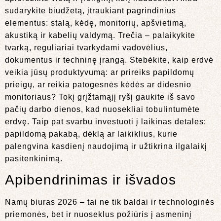
sudarykite biudžetą, įtraukiant pagrindinius
elementus: stalą, kėdę, monitorių, apšvietimą,
akustiką ir kabelių valdymą. Trečia – palaikykite
tvarką, reguliariai tvarkydami vadovėlius,
dokumentus ir techninę įrangą. Stebėkite, kaip erdvė
veikia jūsų produktyvumą: ar prireiks papildomų
prieigų, ar reikia patogesnės kėdės ar didesnio
monitoriaus? Tokį grįžtamąjį ryšį gaukite iš savo
pačių darbo dienos, kad nuosekliai tobulintumėte
erdvę. Taip pat svarbu investuoti į laikinas detales:
papildomą pakabą, dėklą ar laikiklius, kurie
palengvina kasdienį naudojimą ir užtikrina ilgalaikį
pasitenkinimą.
Apibendrinimas ir išvados
Namų biuras 2026 – tai ne tik baldai ir technologinės
priemonės, bet ir nuoseklus požiūris į asmeninį