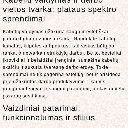
vietos tvarka: plataus spektro
sprendimai
Kabelių valdymas užtikrina saugų ir estetiškai
patrauklų biuro zonos dizainą. Naudokite kabelių
kanalus, kilpėles ar lipdukus, kad viskas būtų po
ranka, o netvarka netrukdytų darbui. Be to, bevieliai
įkrovikliai ir belaidžiai įrenginiai sumažina kabelių
skaičių ir sukuria švaresnę darbo erdvę. Tokie
sprendimai ne tik pagerina estetiką, bet ir prisideda
prie užtikrintos darbo produktyvumo – kai visi
įrenginiai lengvai ir saugiai įkraunami, niekas nevėlu
į svarbų susitikimą.
Vaizdiniai patarimai:
funkcionalumas ir stilius