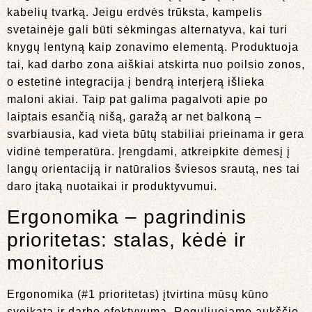
kabelių tvarką. Jeigu erdvės trūksta, kampelis
svetainėje gali būti sėkmingas alternatyva, kai turi
knygų lentyną kaip zonavimo elementą. Produktuoja
tai, kad darbo zona aiškiai atskirta nuo poilsio zonos,
o estetinė integracija į bendrą interjerą išlieka
maloni akiai. Taip pat galima pagalvoti apie po
laiptais esančią nišą, garažą ar net balkoną –
svarbiausia, kad vieta būtų stabiliai prieinama ir gera
vidinė temperatūra. Įrengdami, atkreipkite dėmesį į
langų orientaciją ir natūralios šviesos srautą, nes tai
daro įtaką nuotaikai ir produktyvumui.
Ergonomika – pagrindinis
prioritetas: stalas, kėdė ir
monitorius
Ergonomika (#1 prioritetas) įtvirtina mūsų kūno
sveikatą ir darbo efektyvumą. Reguliuojamo aukščio