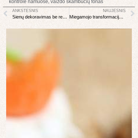
kontrolė namuose
,
vaizdo skambučių fonas
ANKSTESNIS
NAUJESNIS
Sienų dekoravimas be remonto: 12 idėjų kurios nereikalauja dažymo
Miegamojo transformacija: kaip sukurti poilsio šventovę