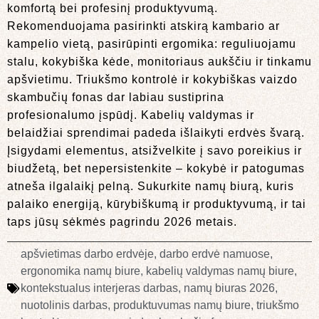
komfortą bei profesinį produktyvumą.
Rekomenduojama pasirinkti atskirą kambario ar
kampelio vietą, pasirūpinti ergomika: reguliuojamu
stalu, kokybiška kėde, monitoriaus aukščiu ir tinkamu
apšvietimu. Triukšmo kontrolė ir kokybiškas vaizdo
skambučių fonas dar labiau sustiprina
profesionalumo įspūdį. Kabelių valdymas ir
belaidžiai sprendimai padeda išlaikyti erdvės švarą.
Įsigydami elementus, atsižvelkite į savo poreikius ir
biudžetą, bet nepersistenkite – kokybė ir patogumas
atneša ilgalaikį pelną. Sukurkite namų biurą, kuris
palaiko energiją, kūrybiškumą ir produktyvumą, ir tai
taps jūsų sėkmės pagrindu 2026 metais.
apšvietimas darbo erdvėje
,
darbo erdvė namuose
,
ergonomika namų biure
,
kabelių valdymas namų biure
,
kontekstualus interjeras darbas
,
namų biuras 2026
,
nuotolinis darbas
,
produktuvumas namų biure
,
triukšmo