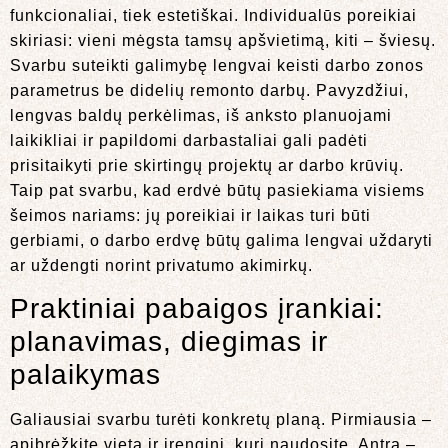
funkcionaliai, tiek estetiškai. Individualūs poreikiai
skiriasi: vieni mėgsta tamsų apšvietimą, kiti – šviesų.
Svarbu suteikti galimybę lengvai keisti darbo zonos
parametrus be didelių remonto darbų. Pavyzdžiui,
lengvas baldų perkėlimas, iš anksto planuojami
laikikliai ir papildomi darbastaliai gali padėti
prisitaikyti prie skirtingų projektų ar darbo krūvių.
Taip pat svarbu, kad erdvė būtų pasiekiama visiems
šeimos nariams: jų poreikiai ir laikas turi būti
gerbiami, o darbo erdvę būtų galima lengvai uždaryti
ar uždengti norint privatumo akimirkų.
Praktiniai pabaigos įrankiai:
planavimas, diegimas ir
palaikymas
Galiausiai svarbu turėti konkretų planą. Pirmiausia –
apibrėžkite vietą ir įrenginį, kurį naudosite. Antra –