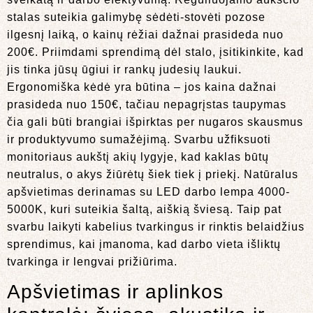
stalas suteikia galimybę sėdėti-stovėti pozose
ilgesnį laiką, o kainų rėžiai dažnai prasideda nuo
200€. Priimdami sprendimą dėl stalo, įsitikinkite, kad
jis tinka jūsų ūgiui ir rankų judesių laukui.
Ergonomiška kėdė yra būtina – jos kaina dažnai
prasideda nuo 150€, tačiau nepagrįstas taupymas
čia gali būti brangiai išpirktas per nugaros skausmus
ir produktyvumo sumažėjimą. Svarbu užfiksuoti
monitoriaus aukštį akių lygyje, kad kaklas būtų
neutralus, o akys žiūrėtų šiek tiek į priekį. Natūralus
apšvietimas derinamas su LED darbo lempa 4000-
5000K, kuri suteikia šaltą, aiškią šviesą. Taip pat
svarbu laikyti kabelius tvarkingus ir rinktis belaidžius
sprendimus, kai įmanoma, kad darbo vieta išliktų
tvarkinga ir lengvai prižiūrima.
Apšvietimas ir aplinkos