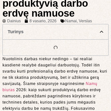
produktyvią darbo
erdvę namuose
Dainius
8 vasario, 2026
Namai
,
Verslas
Turinys
Nuotolinis darbas niekur nedingo – tai realiai
kasdienė realybė daugeliui darbuotojų. Todėl itin
svarbu kurti profesionalią darbo erdvę namuose, kuri
ne tik skatina produktyvumą, bet ir užtikrina gerą
savijautą. Šiame straipsnyje nagrinėsime
Namų
biuras
2026: kaip sukurti produktyvią darbo erdvę
namuose, pabrėždami pagrindines kūrybines ir
technines detales, kurios padės jums mėgautis
efektyviu darbu be namų trukdžių. Fokusavimo