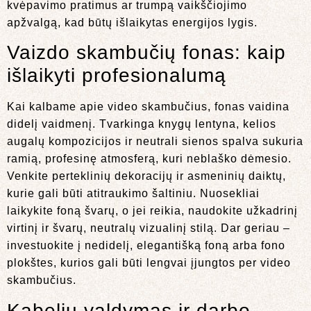
kvėpavimo pratimus ar trumpą vaikščiojimo
apžvalgą, kad būtų išlaikytas energijos lygis.
Vaizdo skambučių fonas: kaip
išlaikyti profesionalumą
Kai kalbame apie video skambučius, fonas vaidina
didelį vaidmenį. Tvarkinga knygų lentyna, kelios
augalų kompozicijos ir neutrali sienos spalva sukuria
ramią, profesinę atmosferą, kuri neblaško dėmesio.
Venkite perteklinių dekoracijų ir asmeninių daiktų,
kurie gali būti atitraukimo šaltiniu. Nuosekliai
laikykite foną švarų, o jei reikia, naudokite užkadrinį
virtinį ir švarų, neutralų vizualinį stilą. Dar geriau –
investuokite į nedidelį, elegantišką foną arba fono
plokštes, kurios gali būti lengvai įjungtos per video
skambučius.
Kabelių valdymas ir darbo