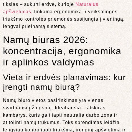
tikslas – sukurti erdvę, kurioje
Natūralus
apšvietimas
, tinkama ergonomika ir veiksmingos
triukšmo kontrolės priemonės susijungia į vieningą,
lengvai prieinamą sistemą.
Namų biuras 2026:
koncentracija, ergonomika
ir aplinkos valdymas
Vieta ir erdvės planavimas: kur
įrengti namų biurą?
Namų biuro vietos pasirinkimas yra vienas
svarbiausių žingsnių. Idealiausia – atskiras
kambarys, kuris gali tapti neutralia darbo zona ir
atitolinti namų trūkumus. Toks sprendimas leidžia
lengviau kontroliuoti triukšmą, įrenginį apšvietimą ir