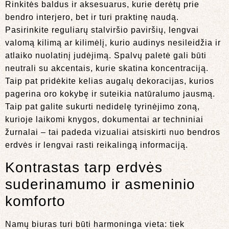
Rinkitės baldus ir aksesuarus, kurie derėtų prie
bendro interjero, bet ir turi praktinę naudą.
Pasirinkite reguliarų stalviršio paviršių, lengvai
valomą kilimą ar kilimėlį, kurio audinys nesileidžia ir
atlaiko nuolatinį judėjimą. Spalvų paletė gali būti
neutrali su akcentais, kurie skatina koncentraciją.
Taip pat pridėkite kelias augalų dekoracijas, kurios
pagerina oro kokybę ir suteikia natūralumo jausmą.
Taip pat galite sukurti nedidelę tyrinėjimo zoną,
kurioje laikomi knygos, dokumentai ar techniniai
žurnalai – tai padeda vizualiai atsiskirti nuo bendros
erdvės ir lengvai rasti reikalingą informaciją.
Kontrastas tarp erdvės
suderinamumo ir asmeninio
komforto
Namų biuras turi būti harmoninga vieta: tiek