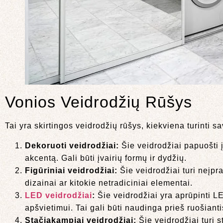
Vonios Veidrodžių Rūšys
Tai yra skirtingos veidrodžių rūšys, kiekviena turinti sa
Dekoruoti veidrodžiai:
Šie veidrodžiai papuošti į
akcentą. Gali būti įvairių formų ir dydžių.
Figūriniai veidrodžiai:
Šie veidrodžiai turi neįpr
dizainai ar kitokie netradiciniai elementai.
LED veidrodžiai
:
Šie veidrodžiai yra aprūpinti L
apšvietimui. Tai gali būti naudinga prieš ruošianti
Stačiakampiai veidrodžiai:
Šie veidrodžiai turi 