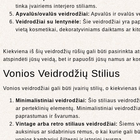
tinka įvairiems interjero stiliams.
Apvalūs/ovalūs veidrodžiai:
Apvalūs ir ovalūs ve
Veidrodžiai su lentynėle:
Šie veidrodžiai yra pap
vietą kosmetikai, dekoratyviniams daiktams ar k
Kiekviena iš šių veidrodžių rūšių gali būti pasirinkta at
atspindėti jūsų veidą, bet ir papuošti jūsų namus ar k
Vonios Veidrodžių Stilius
Vonios veidrodžiai gali būti įvairių stilių, o kiekvienas
Minimalistiniai veidrodžiai:
Šio stiliaus veidrodž
ar perteklinių elementų. Minimalistiniai veidrodž
paprastumas ir švarumas.
Vintage arba retro stiliaus veidrodžiai:
Šiems ve
auksinius ar sidabrinius rėmus, o kai kurie gali bū
vonios kambariui šiltesnį ir istorinį jausmą.