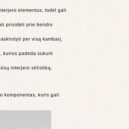
nterjero elementus, todėl gali
li prisidėti prie bendro
paskirstyti per visą kambarį,
s, kurios padeda sukurti
ūsų interjero stilistiką.
ino komponentas, kuris gali