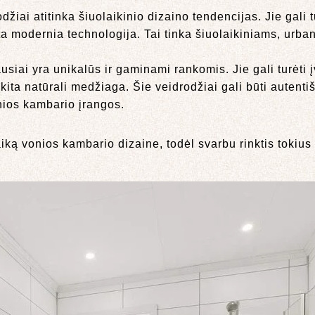
džiai atitinka šiuolaikinio dizaino tendencijas. Jie gali t
ita modernia technologija. Tai tinka šiuolaikiniams, urba
siai yra unikalūs ir gaminami rankomis. Jie gali turėti 
kita natūrali medžiaga. Šie veidrodžiai gali būti autentiš
onios kambario įrangos.
aiką vonios kambario dizaine, todėl svarbu rinktis tokius 