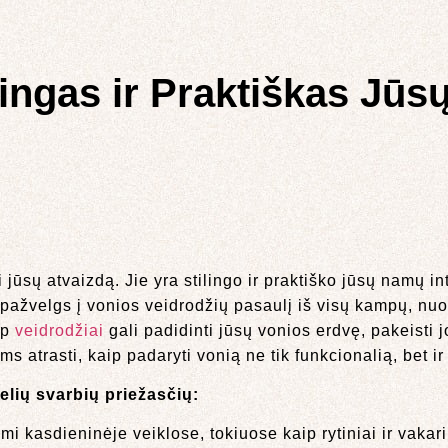
ilingas ir Praktiškas Jū
i jūsų atvaizdą. Jie yra stilingo ir praktiško jūsų namų int
pažvelgs į vonios veidrodžių pasaulį iš visų kampų, nuo jų
ip
veidrodžiai
gali padidinti jūsų vonios erdvę, pakeisti j
 atrasti, kaip padaryti vonią ne tik funkcionalią, bet ir 
elių svarbių priežasčių:
 kasdieninėje veiklose, tokiuose kaip rytiniai ir vakarin