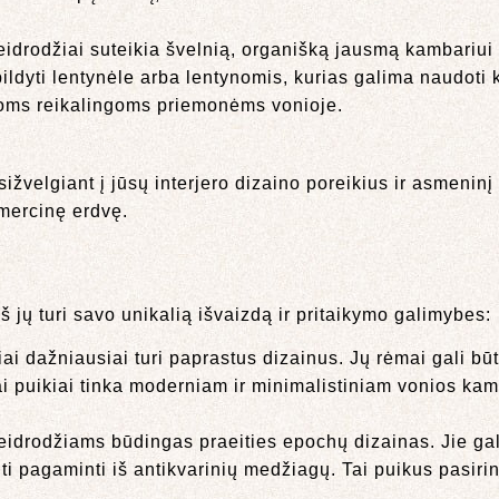
idrodžiai suteikia švelnią, organišką jausmą kambariui ir
ildyti lentynėle arba lentynomis, kurias galima naudot
itoms reikalingoms priemonėms vonioje.
sižvelgiant į jūsų interjero dizaino poreikius ir asmeninį 
omercinę erdvę.
 iš jų turi savo unikalią išvaizdą ir pritaikymo galimybes:
iai dažniausiai turi paprastus dizainus. Jų rėmai gali b
iai puikiai tinka moderniam ir minimalistiniam vonios ka
idrodžiams būdingas praeities epochų dizainas. Jie gal
ti pagaminti iš antikvarinių medžiagų. Tai puikus pasirink