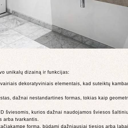
vo unikalų dizainą ir funkcijas:
vairiais dekoratyviniais elementais, kad suteiktų kambari
astas, dažnai nestandartines formas, tokias kaip geometr
ED šviesomis, kurios dažnai naudojamos šviesos šaltini
s arba tvarkantis.
stačiakampę formą, būdami dažniausiai tiesios arba labai 