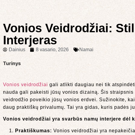
Vonios Veidrodžiai: St
Interjeras
Dainius
8 vasario, 2026
Namai
Turinys
Vonios veidrodžiai
gali atlikti daugiau nei tik atspindėt
nauda gali pakeisti jūsų vonios dizainą. Šis straipsnis 
veidrodžio poveikio jūsų vonios erdvei. Sužinokite, ka
daug praktiškų privalumų. Tai yra gidas, kuris padės jums
Vonios veidrodžiai yra svarbūs namų interjere dėl k
Praktiškumas:
Vonios veidrodžiai yra nepakeičiami