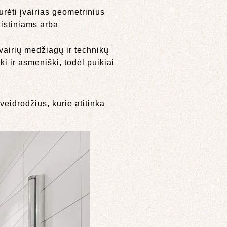
urėti įvairias geometrinius
nistiniams arba
įvairių medžiagų ir technikų
ki ir asmeniški, todėl puikiai
veidrodžius, kurie atitinka