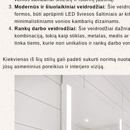
Modernūs ir šiuolaikiniai veidrodžiai:
Šie veidro
formos, būti aprūpinti LED šviesos šaltiniais ar k
minimalistiniams vonios kambarių dizainams.
Rankų darbo veidrodžiai:
Šie veidrodžiai dažniau
kombinaciją, tokią kaip stiklas, metalas, medis ar 
tinka tiems, kurie nori unikalios ir rankų darbo v
Kiekvienas iš šių stilių gali padėti sukurti norimą nuot
jūsų asmeninius poreikius ir interjero viziją.