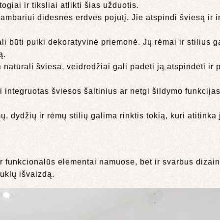
iai ir tiksliai atlikti šias užduotis.
kambariui didesnės erdvės pojūtį. Jie atspindi šviesą ir i
li būti puiki dekoratyvinė priemonė. Jų rėmai ir stilius ga
ą.
atūrali šviesa, veidrodžiai gali padėti ją atspindėti ir 
i integruotas šviesos šaltinius ar netgi šildymo funkcija
 dydžių ir rėmų stilių galima rinktis tokią, kuri atitinka j
i ir funkcionalūs elementai namuose, bet ir svarbus diza
auklų išvaizdą.