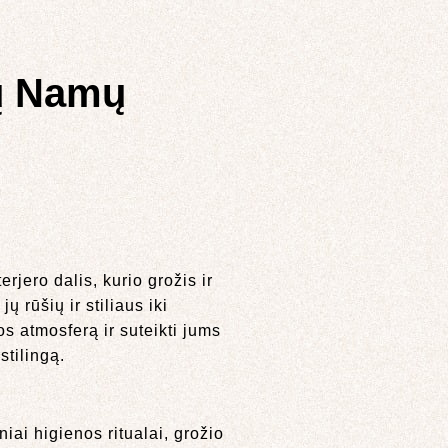
sų Namų
erjero dalis, kurio grožis ir
 rūšių ir stiliaus iki
os atmosferą ir suteikti jums
stilingą.
iai higienos ritualai, grožio