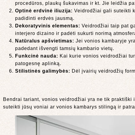
procedūros, plaukų šukavimas ir kt. Jie leidžia patog
Optinė erdvinė iliuzija:
Veidrodžiai gali suteikti 
padidinti erdvės jausmą.
Dekoratyvinis elementas:
Veidrodžiai taip pat ga
interjero dizaino ir padėti sukurti norimą atmosfer
Natūralus apšvietimas:
Jei vonios kambaryje yra n
padedant išvengti tamsių kambario vietų.
Funkcinė nauda:
Kai kurie vonios veidrodžiai tur
patogesnę aplinką.
Stilistinės galimybės:
Dėl įvairių veidrodžių formų,
Bendrai tariant, vonios veidrodžiai yra ne tik praktišk
suteikti jūsų voniai ar vonios kambarys stilingą ir patr