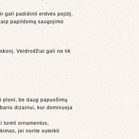
 gali padidinti erdvės pojūtį.
i kaip papildomą saugojimo
skonį. Veidrodžiai gali ne tik
ūti ploni, be daug papuošimų
mbario dizainui, kur dominuoja
i turėti ornamentus,
imas, jei norite suteikti