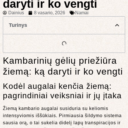
daryti ir ko vengti
Dainius
8 vasario, 2026
Namai
Turinys
Kambarinių gėlių priežiūra
žiemą: ką daryti ir ko vengti
Kodėl augalai kenčia žiemą:
pagrindiniai veiksniai ir jų įtaka
Žiemą kambario augalai susiduria su keliomis
intensyviomis iššūkiais. Pirmiausia šildymo sistema
sausia orą, o tai sukelia didelį lapų transpiracijos ir