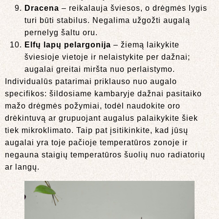
Dracena
– reikalauja šviesos, o drėgmės lygis
turi būti stabilus. Negalima užgožti augalą
pernelyg šaltu oru.
Elfų lapų pelargonija
– žiemą laikykite
šviesioje vietoje ir nelaistykite per dažnai;
augalai greitai miršta nuo perlaistymo.
Individualūs patarimai priklauso nuo augalo
specifikos: šildosiame kambaryje dažnai pasitaiko
mažo drėgmės požymiai, todėl naudokite oro
drėkintuvą ar grupuojant augalus palaikykite šiek
tiek mikroklimato. Taip pat įsitikinkite, kad jūsų
augalai yra toje pačioje temperatūros zonoje ir
negauna staigių temperatūros šuolių nuo radiatorių
ar langų.