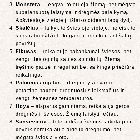
Monstera
– lengvai toleruoja žiemą, bet mėgsta
subalansuotą laistymą ir drėgmės palaikymą.
Apšviestoje vietoje ji išlaiko didesnį lapų dydį.
Skalčius
– laikykite šviesioje vietoje, neleiskite
substratui išdžiūti iki galo ir nedėkite ant šaltų
paviršių.
Fikusas
– reikalauja pakankamai šviesos, bet
vengti tiesioginių saulės spindulių. Žiemą
tręšimo pauzė ir reguliari bet saikinga priežiūra
reikalinga.
Palminis augalas
– drėgmė yra svarbi;
patartina naudoti drėgnuosius laikmačius ir
vengti žemesnės temperatūros.
Hoya
– atsparus gaminiams, reikalauja geros
drėgmės ir šviesos. Žiemą laistyti rečiau.
Sansevieria
– tolerantiška žiemos laikotarpiui,
beveik nereikalauja didelio drėgnumo, bet
mėgsta šviesią vietą.