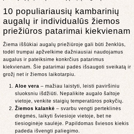
10 populiariausių kambarinių
augalų ir individualūs žiemos
priežiūros patarimai kiekvienam
Žiema iššūkiai augalų priežiūroje gali būti ženklūs,
todėl trumpai apžvelkime dažniausiai naudojamus
augalus ir pateiksime konkrčius patarimus
kiekvienam. Šie patarimai padės išsaugoti sveikatą ir
grožį net ir žiemos laikotarpiu.
Aloe vera
– mažiau laistyti, leisti paviršiniu
sluoksniu išdžiūti. Nepalikite augalo šaltoje
vietoje, venkite staigių temperatūros pokyčių.
Žiemos kalankė
– svarbu vengti perteklinės
drėgmės, laikyti šviesioje vietoje, bet ne
tiesioginėje saulėje. Papildomas šviesos kiekis
padeda išvengti paliegimo.