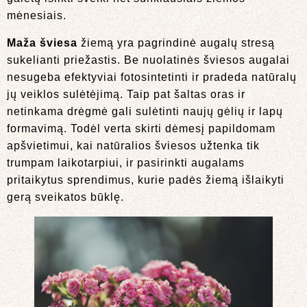
mėnesiais.
Maža šviesa
žiemą yra pagrindinė augalų stresą
sukelianti priežastis. Be nuolatinės šviesos augalai
nesugeba efektyviai fotosintetinti ir pradeda natūralų
jų veiklos sulėtėjimą. Taip pat šaltas oras ir
netinkama drėgmė gali sulėtinti naujų gėlių ir lapų
formavimą. Todėl verta skirti dėmesį papildomam
apšvietimui, kai natūralios šviesos užtenka tik
trumpam laikotarpiui, ir pasirinkti augalams
pritaikytus sprendimus, kurie padės žiemą išlaikyti
gerą sveikatos būklę.