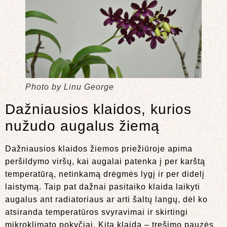
Photo by Linu George
Dažniausios klaidos, kurios
nužudo augalus žiemą
Dažniausios klaidos žiemos priežiūroje apima
peršildymo viršų, kai augalai patenka į per karštą
temperatūrą, netinkamą drėgmės lygį ir per didelį
laistymą. Taip pat dažnai pasitaiko klaida laikyti
augalus ant radiatoriaus ar arti šaltų langų, dėl ko
atsiranda temperatūros svyravimai ir skirtingi
mikroklimato pokyčiai. Kita klaida – tręšimo pauzės