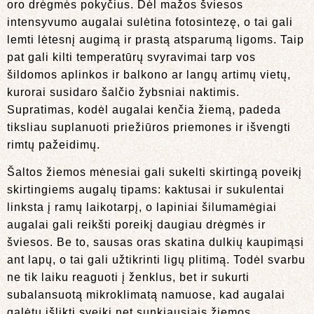
oro drėgmės pokyčius. Dėl mažos šviesos
intensyvumo augalai sulėtina fotosintezę, o tai gali
lemti lėtesnį augimą ir prastą atsparumą ligoms. Taip
pat gali kilti temperatūrų svyravimai tarp vos
šildomos aplinkos ir balkono ar langų artimų vietų,
kurorai susidaro šalčio žybsniai naktimis.
Supratimas, kodėl augalai kenčia žiemą, padeda
tiksliau suplanuoti priežiūros priemones ir išvengti
rimtų pažeidimų.
Šaltos žiemos mėnesiai gali sukelti skirtingą poveikį
skirtingiems augalų tipams: kaktusai ir sukulentai
linksta į ramų laikotarpį, o lapiniai šilumamėgiai
augalai gali reikšti poreikį daugiau drėgmės ir
šviesos. Be to, sausas oras skatina dulkių kaupimąsi
ant lapų, o tai gali užtikrinti ligų plitimą. Todėl svarbu
ne tik laiku reaguoti į ženklus, bet ir sukurti
subalansuotą mikroklimatą namuose, kad augalai
galėtų išlikti sveiki net sunkiausiais žiemos