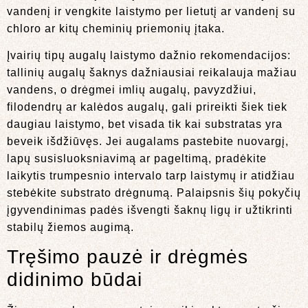
vandenį ir vengkite laistymo per lietutį ar vandenį su
chloro ar kitų cheminių priemonių įtaka.
Įvairių tipų augalų laistymo dažnio rekomendacijos:
tallinių augalų šaknys dažniausiai reikalauja mažiau
vandens, o drėgmei imlių augalų, pavyzdžiui,
filodendrų ar kalėdos augalų, gali prireikti šiek tiek
daugiau laistymo, bet visada tik kai substratas yra
beveik išdžiūvęs. Jei augalams pastebite nuovargį,
lapų susisluoksniavimą ar pageltimą, pradėkite
laikytis trumpesnio intervalo tarp laistymų ir atidžiau
stebėkite substrato drėgnumą. Palaipsnis šių pokyčių
įgyvendinimas padės išvengti šaknų ligų ir užtikrinti
stabilų žiemos augimą.
Tręšimo pauzė ir drėgmės
didinimo būdai