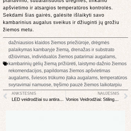
planavimo, subalansuotos drėgmės, tinkamo
apšvietimo ir atsargios temperatūros kontrolės.
Sekdami šias gairės, galėsite išlaikyti savo
kambarinius augalus sveikus ir džiuginti jų grožiu
žiemos metu.
dažniausios klaidos žiemos priežiūroje
,
drėgmės
palaikymas kambaryje žiemą
,
drenažas ir substrato
džiūvimas
,
individualūs žiemos patarimai augalams
,
kambarinių gėlių žiemą prižiūrėti
,
laistymo dažnio žiemos
rekomendacijos
,
papildomas žiemos apšvietimas
augalams
,
šviesos trūkumo įtaka augalams
,
temperatūros
svyravimai namuose
,
tręšimo pauzė žiemos laikotarpiu
ANKSTESNIS
NAUJESNIS
LED veidrodžiai su antirasojimo funkcija: ar verta investicija?
Vonios Veidrodžiai: Stilingas ir Praktiškas Jūsų Namų Interjeras