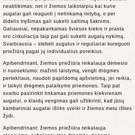
neatitikimas: net ir žiemos laikotarpiu kai kurie
augalai gali reaguoti į netinkamą mitybą, o per
didelis tręšimas gali sukelti saltimą šaknims.
Galiausiai, nepakankamas šviesos kiekis ir prasta
oro cirkuliacija taip pat gali sukelti augalų nykimą.
Svarbiausia – stebėti augalus ir reguliariai koreguoti
priežiūrą pagal jų individualius poreikius.
Apibendrinant, žiemos priežiūra reikalauja dėmesio
ir nuoseklumo: mažinti laistymą, vengti drėgmės
pertekliaus, naudoti papildomą apšvietimą, jei reikia,
ir taikyti drėgmės palaikymo priemones. Taip pat
svarbu pasirinkti tinkamas priemones kiekvienam
augalui, o klaidų vengimas gali užtikrinti, kad jūsų
kambariniai augalai išliks sveiki ir žiemos metu išties
žydi.
Apibendrinant: žiemos priežiūra reikalauja