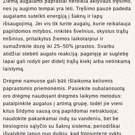
Žiemą augalams paprastai nereikia aktyvaus tręšimo,
nes jų augimo tempai yra lėti. Tręšimo pauzė padeda
augalams sutelkti energiją į šaknų ir lapų
išsaugojimą. Jei vis tik turite augalų, kurie reikalauja
papildomos mitybos, rinkitės švelnius, skystus trąšų
mišinius, pritaikytus žiemos laikotarpiui ir
sumažinkite dozę iki 25–50% įprastos. Svarbu
atidžiai stebėti augalo reakciją: pagelęję ar suglebę
lapai gali rodyti per didelį trąšų kiekį arba netinkamą
laistymą.
Drėgmė namuose gali būti išlaikoma keliomis
paprastomis priemonėmis. Pasiekite subalansuotą
oro drėgmę naudojant drėgmės laikymo metodus:
patalpinkite augalus į artimą grupę, todėl jie vieni
kitus šildymo sausą orą papildomai netraktuoja;
naudokite pakankamai indų su vandeniu, bet be
tiesioginio sąlyčio su šaknų sistema; periodiškai
išvalykite lapus nuo dulkių, kad fotosintezė vyktų