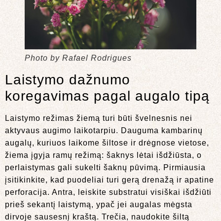
Photo by Rafael Rodrigues
Laistymo dažnumo
koregavimas pagal augalo tipą
Laistymo režimas žiemą turi būti švelnesnis nei
aktyvaus augimo laikotarpiu. Dauguma kambarinų
augalų, kuriuos laikome šiltose ir drėgnose vietose,
žiema įgyja ramų režimą: šaknys lėtai išdžiūsta, o
perlaistymas gali sukelti šaknų pūvimą. Pirmiausia
įsitikinkite, kad puodeliai turi gerą drenažą ir apatine
perforacija. Antra, leiskite substratui visiškai išdžiūti
prieš sekantį laistymą, ypač jei augalas mėgsta
dirvoje sausesnį kraštą. Trečia, naudokite šiltą