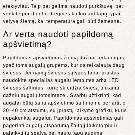
efektyviau. Taip pat galima naudoti purkštuvą, bet
venkite per didelio drėgmės kiekio ant lapų, ypač
vėlyvą žiemą, kai temperatūra gali būti žemesnė.
Ar verta naudoti papildomą
apšvietimą?
Papildomas apšvietimas žiemą dažnai reikalingas,
ypač toms augalų grupėms, kurios reikalauja daug
šviesos. Jei namų šviesos sąlygos labai prastos,
naudokite specialias augalų lemputes arba LED
šviesos šaltinius, kurie skleidžia šviesą tinkamu
dažniu augalų fotosintezei. Svarbu užtikrinti, kad
augalai būtų šalia apšvietimo šaltinio ne per arti, o
20–40 cm atstumu, su įprastų laikymo grafiku, kuris
nepakenktų augalui. Papildomas apšvietimas gali
pagerinti augalų atsparumą šaltąjį laikotarpiu ir
palaikyti jų spalvą bei naujų lapų augimą.