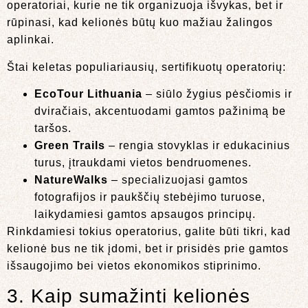
operatoriai, kurie ne tik organizuoja išvykas, bet ir
rūpinasi, kad kelionės būtų kuo mažiau žalingos
aplinkai.
Štai keletas populiariausių, sertifikuotų operatorių:
EcoTour Lithuania
– siūlo žygius pėsčiomis ir
dviračiais, akcentuodami gamtos pažinimą be
taršos.
Green Trails
– rengia stovyklas ir edukacinius
turus, įtraukdami vietos bendruomenes.
NatureWalks
– specializuojasi gamtos
fotografijos ir paukščių stebėjimo turuose,
laikydamiesi gamtos apsaugos principų.
Rinkdamiesi tokius operatorius, galite būti tikri, kad
kelionė bus ne tik įdomi, bet ir prisidės prie gamtos
išsaugojimo bei vietos ekonomikos stiprinimo.
3. Kaip sumažinti kelionės