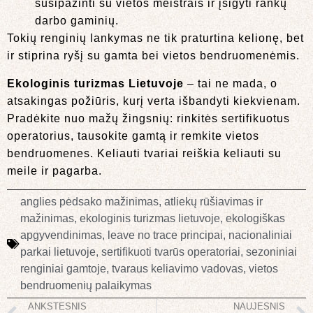
susipažinti su vietos meistrais ir įsigyti rankų
darbo gaminių.
Tokių renginių lankymas ne tik praturtina kelionę, bet
ir stiprina ryšį su gamta bei vietos bendruomenėmis.
Ekologinis turizmas Lietuvoje
– tai ne mada, o
atsakingas požiūris, kurį verta išbandyti kiekvienam.
Pradėkite nuo mažų žingsnių: rinkitės sertifikuotus
operatorius, tausokite gamtą ir remkite vietos
bendruomenes. Keliauti tvariai reiškia keliauti su
meile ir pagarba.
anglies pėdsako mažinimas
,
atliekų rūšiavimas ir
mažinimas
,
ekologinis turizmas lietuvoje
,
ekologiškas
apgyvendinimas
,
leave no trace principai
,
nacionaliniai
parkai lietuvoje
,
sertifikuoti tvarūs operatoriai
,
sezoniniai
renginiai gamtoje
,
tvaraus keliavimo vadovas
,
vietos
bendruomenių palaikymas
ANKSTESNIS
NAUJESNIS