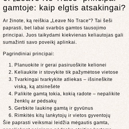
gamtoje: kaip elgtis atsakingai?
Ar žinote, ką reiškia „Leave No Trace“? Tai šeši
paprasti, bet labai svarbūs gamtos tausojimo
principai. Juos taikydami kiekvienas keliautojas gali
sumažinti savo poveikį aplinkai.
Pagrindiniai principai:
Planuokite ir gerai pasiruoškite kelionei
Keliaukite ir stovykite tik pažymėtose vietose
Tvarkingai tvarkykite atliekas – išsineškite
viską, ką atsinešėte
Palikite gamtą tokia, kokią radote – nepalikite
ženklų ar pėdsakų
Gerbkite laukinę gamtą ir gyvūnus
Rimkitės kitų lankytojų ir vietos gyventojų
Šie paprasti veiksmai leidžia mėgautis gamta,