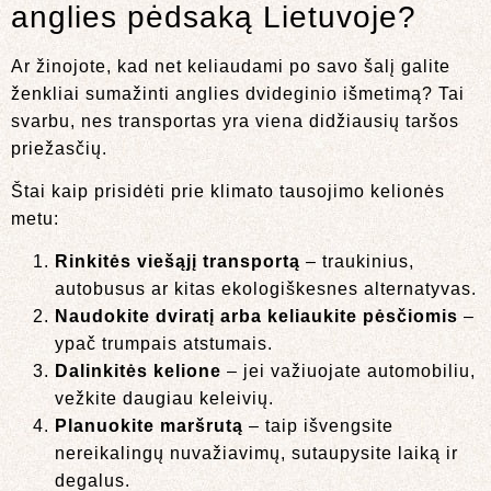
anglies pėdsaką Lietuvoje?
Ar žinojote, kad net keliaudami po savo šalį galite
ženkliai sumažinti anglies dvideginio išmetimą? Tai
svarbu, nes transportas yra viena didžiausių taršos
priežasčių.
Štai kaip prisidėti prie klimato tausojimo kelionės
metu:
Rinkitės viešąjį transportą
– traukinius,
autobusus ar kitas ekologiškesnes alternatyvas.
Naudokite dviratį arba keliaukite pėsčiomis
–
ypač trumpais atstumais.
Dalinkitės kelione
– jei važiuojate automobiliu,
vežkite daugiau keleivių.
Planuokite maršrutą
– taip išvengsite
nereikalingų nuvažiavimų, sutaupysite laiką ir
degalus.