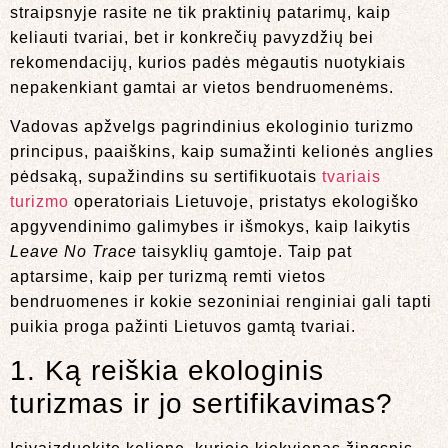
straipsnyje rasite ne tik praktinių patarimų, kaip
keliauti tvariai, bet ir konkrečių pavyzdžių bei
rekomendacijų, kurios padės mėgautis nuotykiais
nepakenkiant gamtai ar vietos bendruomenėms.
Vadovas apžvelgs pagrindinius ekologinio turizmo
principus, paaiškins, kaip sumažinti kelionės anglies
pėdsaką, supažindins su sertifikuotais
tvariais
turizmo
operatoriais Lietuvoje, pristatys ekologiško
apgyvendinimo galimybes ir išmokys, kaip laikytis
Leave No Trace
taisyklių gamtoje. Taip pat
aptarsime, kaip per turizmą remti vietos
bendruomenes ir kokie sezoniniai renginiai gali tapti
puikia proga pažinti Lietuvos gamtą tvariai.
1. Ką reiškia ekologinis
turizmas ir jo sertifikavimas?