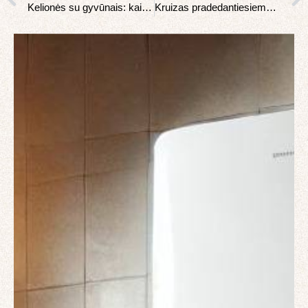
Kelionės su gyvūnais: kaip pasiimti šunį į Europą
Kruizas pradedantiesiems: kas žinoti prieš pirmą kartą