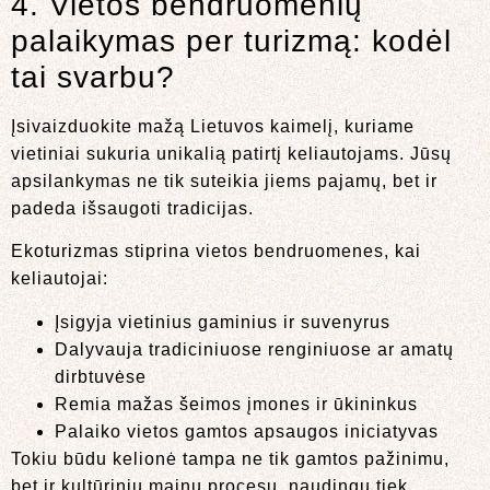
4. Vietos bendruomenių
palaikymas per turizmą: kodėl
tai svarbu?
Įsivaizduokite mažą Lietuvos kaimelį, kuriame
vietiniai sukuria unikalią patirtį keliautojams. Jūsų
apsilankymas ne tik suteikia jiems pajamų, bet ir
padeda išsaugoti tradicijas.
Ekoturizmas stiprina vietos bendruomenes, kai
keliautojai:
Įsigyja vietinius gaminius ir suvenyrus
Dalyvauja tradiciniuose renginiuose ar amatų
dirbtuvėse
Remia mažas šeimos įmones ir ūkininkus
Palaiko vietos gamtos apsaugos iniciatyvas
Tokiu būdu kelionė tampa ne tik gamtos pažinimu,
bet ir kultūrinių mainų procesu, naudingų tiek