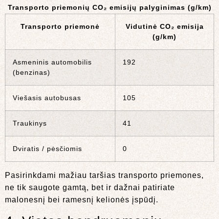
Transporto priemonių CO₂ emisijų palyginimas (g/km)
Transporto priemonė
Vidutinė CO₂ emisija
(g/km)
Asmeninis automobilis
192
(benzinas)
Viešasis autobusas
105
Traukinys
41
Dviratis / pėsčiomis
0
Pasirinkdami mažiau taršias transporto priemones,
ne tik saugote gamtą, bet ir dažnai patiriate
malonesnį bei ramesnį kelionės įspūdį.