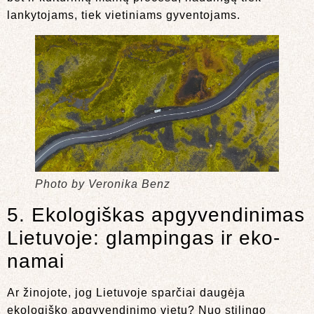
lankytojams, tiek vietiniams gyventojams.
Photo by Veronika Benz
5. Ekologiškas apgyvendinimas
Lietuvoje: glampingas ir eko-
namai
Ar žinojote, jog Lietuvoje sparčiai daugėja
ekologiško apgyvendinimo vietų? Nuo stilingo