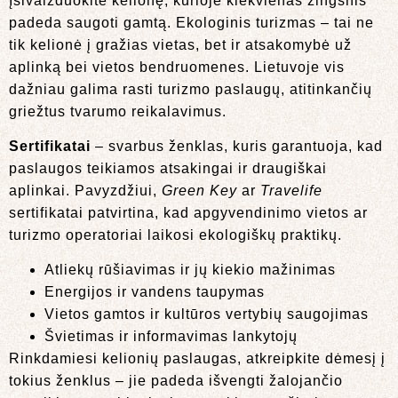
Įsivaizduokite kelionę, kurioje kiekvienas žingsnis
padeda saugoti gamtą. Ekologinis turizmas – tai ne
tik kelionė į gražias vietas, bet ir atsakomybė už
aplinką bei vietos bendruomenes. Lietuvoje vis
dažniau galima rasti turizmo paslaugų, atitinkančių
griežtus tvarumo reikalavimus.
Sertifikatai
– svarbus ženklas, kuris garantuoja, kad
paslaugos teikiamos atsakingai ir draugiškai
aplinkai. Pavyzdžiui,
Green Key
ar
Travelife
sertifikatai patvirtina, kad apgyvendinimo vietos ar
turizmo operatoriai laikosi ekologiškų praktikų.
Atliekų rūšiavimas ir jų kiekio mažinimas
Energijos ir vandens taupymas
Vietos gamtos ir kultūros vertybių saugojimas
Švietimas ir informavimas lankytojų
Rinkdamiesi kelionių paslaugas, atkreipkite dėmesį į
tokius ženklus – jie padeda išvengti žalojančio