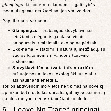
glampingo
iki modernių eko-namų – galimybės
mėgautis gamta neužteršiant jos yra įvairios.
Populiariausi variantai:
Glampingas
– prabangus stovyklavimas,
leidžiantis mėgautis gamta su visais
patogumais ir minimalia ekologine pėdsaku.
Eko-namai
– statomi iš natūralių medžiagų, su
saulės baterijomis ir vandens taupymo
sistemomis.
Stovyklavietės su tvaria infrastruktūra
–
rūšiuojamos atliekos, ekologiški tualetai ir
atsinaujinanti energija.
Tokios apgyvendinimo vietos ne tik mažina poveikį
aplinkai, bet ir suteikia unikalią galimybę pasinerti į
gamtos ramybę, nenuskriaudžiant komforto.
6. „Leave No Trace“ principai