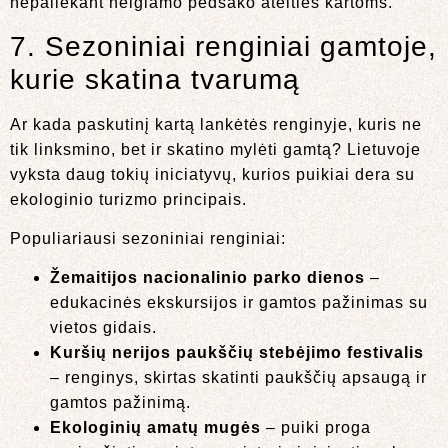
nepaliekant neigiamo pėdsako ateities kartoms.
7. Sezoniniai renginiai gamtoje,
kurie skatina tvarumą
Ar kada paskutinį kartą lankėtės renginyje, kuris ne
tik linksmino, bet ir skatino mylėti gamtą? Lietuvoje
vyksta daug tokių iniciatyvų, kurios puikiai dera su
ekologinio turizmo principais.
Populiariausi sezoniniai renginiai:
Žemaitijos nacionalinio parko dienos
–
edukacinės ekskursijos ir gamtos pažinimas su
vietos gidais.
Kuršių nerijos paukščių stebėjimo festivalis
– renginys, skirtas skatinti paukščių apsaugą ir
gamtos pažinimą.
Ekologinių amatų mugės
– puiki proga