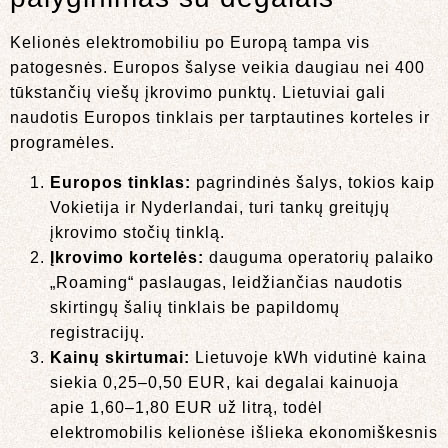
Kelionės elektromobiliu po Europą tampa vis
patogesnės. Europos šalyse veikia daugiau nei 400
tūkstančių viešų įkrovimo punktų. Lietuviai gali
naudotis Europos tinklais per tarptautines korteles ir
programėles.
Europos tinklas:
pagrindinės šalys, tokios kaip
Vokietija ir Nyderlandai, turi tankų greitųjų
įkrovimo stočių tinklą.
Įkrovimo kortelės:
dauguma operatorių palaiko
„Roaming“ paslaugas, leidžiančias naudotis
skirtingų šalių tinklais be papildomų
registracijų.
Kainų skirtumai:
Lietuvoje kWh vidutinė kaina
siekia 0,25–0,50 EUR, kai degalai kainuoja
apie 1,60–1,80 EUR už litrą, todėl
elektromobilis kelionėse išlieka ekonomiškesnis