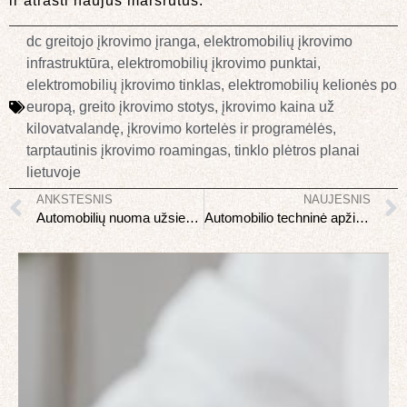
ir atrasti naujus maršrutus.
dc greitojo įkrovimo įranga
,
elektromobilių įkrovimo
infrastruktūra
,
elektromobilių įkrovimo punktai
,
elektromobilių įkrovimo tinklas
,
elektromobilių kelionės po
europą
,
greito įkrovimo stotys
,
įkrovimo kaina už
kilovatvalandę
,
įkrovimo kortelės ir programėlės
,
tarptautinis įkrovimo roamingas
,
tinklo plėtros planai
lietuvoje
ANKSTESNIS
NAUJESNIS
Automobilių nuoma užsienyje: kaip išvengti papildomų mokesčių
Automobilio techninė apžiūra Lietuvoje: kaip pasiruošti ir išlaikyti