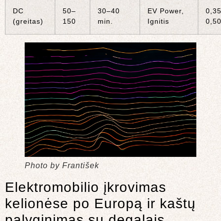
DC
50–
30–40
EV Power,
0,3
(greitas)
150
min.
Ignitis
0,5
Photo by František
Elektromobilio įkrovimas
kelionėse po Europą ir kaštų
palyginimas su degalais