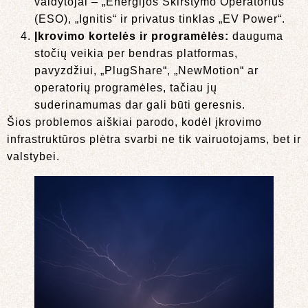
valdytojai – „Energijos Skirstymo Operatorius“
(ESO), „Ignitis“ ir privatus tinklas „EV Power“.
Įkrovimo kortelės ir programėlės:
dauguma
stočių veikia per bendras platformas,
pavyzdžiui, „PlugShare“, „NewMotion“ ar
operatorių programėles, tačiau jų
suderinamumas dar gali būti geresnis.
Šios problemos aiškiai parodo, kodėl įkrovimo
infrastruktūros plėtra svarbi ne tik vairuotojams, bet ir
valstybei.