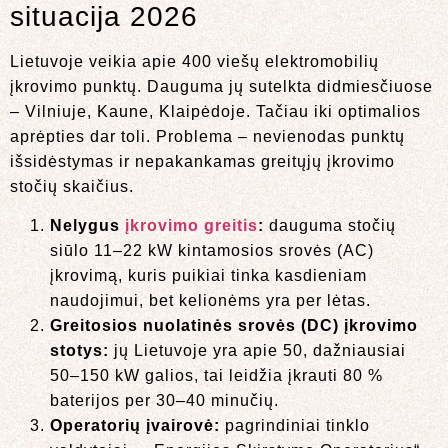
situacija 2026
Lietuvoje veikia apie 400 viešų elektromobilių
įkrovimo punktų. Dauguma jų sutelkta didmiesčiuose
– Vilniuje, Kaune, Klaipėdoje. Tačiau iki optimalios
aprėpties dar toli. Problema – nevienodas punktų
išsidėstymas ir nepakankamas greitųjų įkrovimo
stočių skaičius.
Nelygus
įkrovimo greitis
:
dauguma stočių
siūlo 11–22 kW kintamosios srovės (AC)
įkrovimą, kuris puikiai tinka kasdieniam
naudojimui, bet kelionėms yra per lėtas.
Greitosios nuolatinės srovės (DC) įkrovimo
stotys:
jų Lietuvoje yra apie 50, dažniausiai
50–150 kW galios, tai leidžia įkrauti 80 %
baterijos per 30–40 minučių.
Operatorių įvairovė:
pagrindiniai tinklo