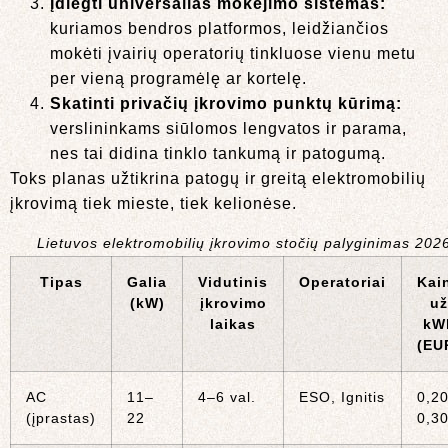
Įdiegti universalias mokėjimo sistemas:
kuriamos bendros platformos, leidžiančios
mokėti įvairių operatorių tinkluose vienu metu
per vieną programėlę ar kortelę.
Skatinti privačių įkrovimo punktų kūrimą:
verslininkams siūlomos lengvatos ir parama,
nes tai didina tinklo tankumą ir patogumą.
Toks planas užtikrina patogų ir greitą elektromobilių
įkrovimą tiek mieste, tiek kelionėse.
Lietuvos elektromobilių įkrovimo stočių palyginimas 202
Tipas
Galia
Vidutinis
Operatoriai
Kai
(kW)
įkrovimo
už
laikas
kW
(EU
AC
11–
4–6 val.
ESO, Ignitis
0,2
(įprastas)
22
0,3