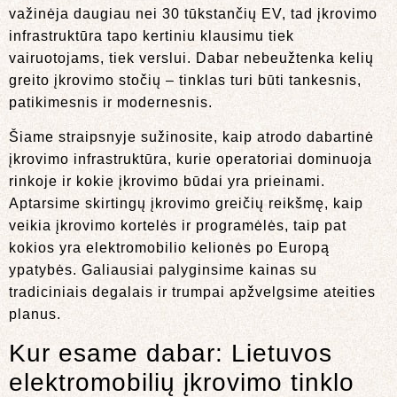
važinėja daugiau nei 30 tūkstančių EV, tad įkrovimo
infrastruktūra tapo kertiniu klausimu tiek
vairuotojams, tiek verslui. Dabar nebeužtenka kelių
greito įkrovimo stočių – tinklas turi būti tankesnis,
patikimesnis ir modernesnis.
Šiame straipsnyje sužinosite, kaip atrodo dabartinė
įkrovimo infrastruktūra, kurie operatoriai dominuoja
rinkoje ir kokie įkrovimo būdai yra prieinami.
Aptarsime skirtingų įkrovimo greičių reikšmę, kaip
veikia įkrovimo kortelės ir programėlės, taip pat
kokios yra elektromobilio kelionės po Europą
ypatybės. Galiausiai palyginsime kainas su
tradiciniais degalais ir trumpai apžvelgsime ateities
planus.
Kur esame dabar: Lietuvos
elektromobilių įkrovimo tinklo