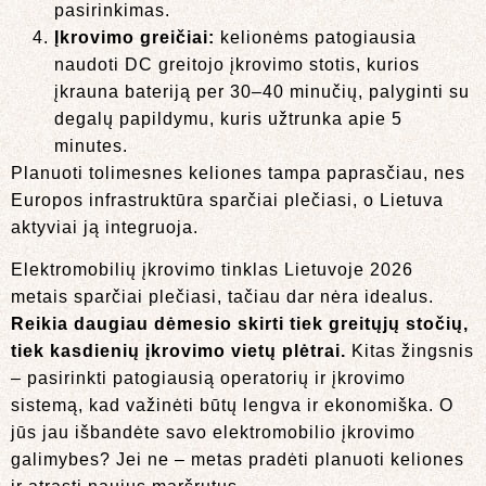
pasirinkimas.
Įkrovimo greičiai:
kelionėms patogiausia
naudoti DC greitojo įkrovimo stotis, kurios
įkrauna bateriją per 30–40 minučių, palyginti su
degalų papildymu, kuris užtrunka apie 5
minutes.
Planuoti tolimesnes keliones tampa paprasčiau, nes
Europos infrastruktūra sparčiai plečiasi, o Lietuva
aktyviai ją integruoja.
Elektromobilių įkrovimo tinklas Lietuvoje 2026
metais sparčiai plečiasi, tačiau dar nėra idealus.
Reikia daugiau dėmesio skirti tiek greitųjų stočių,
tiek kasdienių įkrovimo vietų plėtrai.
Kitas žingsnis
– pasirinkti patogiausią operatorių ir įkrovimo
sistemą, kad važinėti būtų lengva ir ekonomiška. O
jūs jau išbandėte savo elektromobilio įkrovimo
galimybes? Jei ne – metas pradėti planuoti keliones