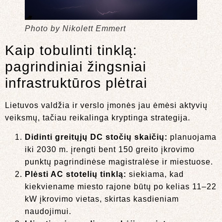
Photo by Nikolett Emmert
Kaip tobulinti tinklą:
pagrindiniai žingsniai
infrastruktūros plėtrai
Lietuvos valdžia ir verslo įmonės jau ėmėsi aktyvių
veiksmų, tačiau reikalinga kryptinga strategija.
Didinti greitųjų DC stočių skaičių:
planuojama
iki 2030 m. įrengti bent 150 greito įkrovimo
punktų pagrindinėse magistralėse ir miestuose.
Plėsti AC stotelių tinklą:
siekiama, kad
kiekviename miesto rajone būtų po kelias 11–22
kW įkrovimo vietas, skirtas kasdieniam
naudojimui.