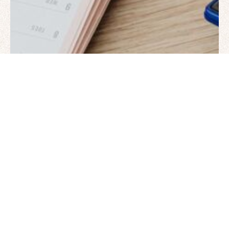
Kiti
Verslas
7 birželio, 2026
Šeimos biudžeto planavimas: metodas
kuris tikrai veikia