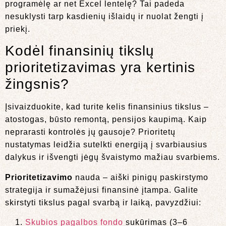
programėlę ar net Excel lentelę? Tai padeda
nesuklysti tarp kasdienių išlaidų ir nuolat žengti į
priekį.
Kodėl finansinių tikslų
prioritetizavimas yra kertinis
žingsnis?
Įsivaizduokite, kad turite kelis finansinius tikslus –
atostogas, būsto remontą, pensijos kaupimą. Kaip
neprarasti kontrolės jų gausoje? Prioritetų
nustatymas leidžia sutelkti energiją į svarbiausius
dalykus ir išvengti jėgų švaistymo mažiau svarbiems.
Prioritetizavimo
nauda – aiški pinigų paskirstymo
strategija ir sumažėjusi finansinė įtampa. Galite
skirstyti tikslus pagal svarbą ir laiką, pavyzdžiui:
Skubios pagalbos fondo
sukūrimas (3–6