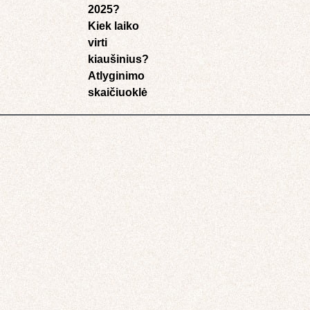
2025?
Kiek laiko
virti
kiaušinius?
Atlyginimo
skaičiuoklė​