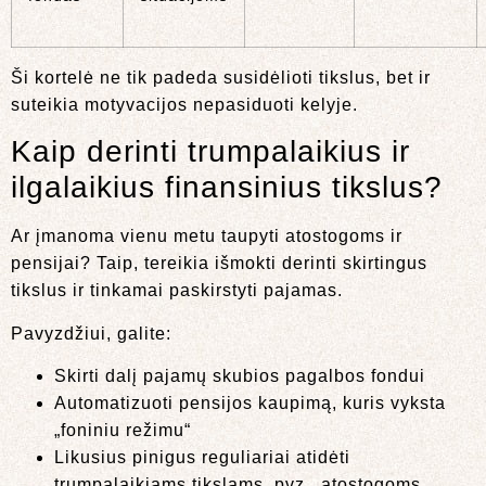
Ši kortelė ne tik padeda susidėlioti tikslus, bet ir
suteikia motyvacijos nepasiduoti kelyje.
Kaip derinti trumpalaikius ir
ilgalaikius finansinius tikslus?
Ar įmanoma vienu metu taupyti atostogoms ir
pensijai? Taip, tereikia išmokti derinti skirtingus
tikslus ir tinkamai paskirstyti pajamas.
Pavyzdžiui, galite:
Skirti dalį pajamų skubios pagalbos fondui
Automatizuoti pensijos kaupimą, kuris vyksta
„foniniu režimu“
Likusius pinigus reguliariai atidėti
trumpalaikiams tikslams, pvz., atostogoms