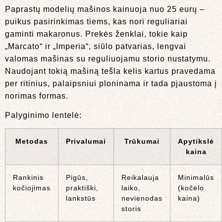
Paprastų modelių mašinos kainuoja nuo 25 eurų –
puikus pasirinkimas tiems, kas nori reguliariai
gaminti makaronus. Prekės ženklai, tokie kaip
„Marcato“ ir „Imperia“, siūlo patvarias, lengvai
valomas mašinas su reguliuojamu storio nustatymu.
Naudojant tokią mašiną tešla kelis kartus pravedama
per ritinius, palaipsniui ploninama ir tada pjaustoma į
norimas formas.
Palyginimo lentelė:
Metodas
Privalumai
Trūkumai
Apytikslė
kaina
Rankinis
Pigūs,
Reikalauja
Minimalūs
kočiojimas
praktiški,
laiko,
(kočėlo
lankstūs
nevienodas
kaina)
storis