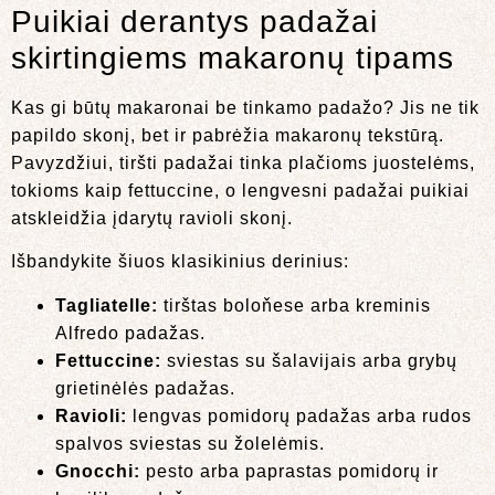
Puikiai derantys padažai
skirtingiems makaronų tipams
Kas gi būtų makaronai be tinkamo padažo? Jis ne tik
papildo skonį, bet ir pabrėžia makaronų tekstūrą.
Pavyzdžiui, tiršti padažai tinka plačioms juostelėms,
tokioms kaip fettuccine, o lengvesni padažai puikiai
atskleidžia įdarytų ravioli skonį.
Išbandykite šiuos klasikinius derinius:
Tagliatelle:
tirštas boloňese arba kreminis
Alfredo padažas.
Fettuccine:
sviestas su šalavijais arba grybų
grietinėlės padažas.
Ravioli:
lengvas pomidorų padažas arba rudos
spalvos sviestas su žolelėmis.
Gnocchi:
pesto arba paprastas pomidorų ir