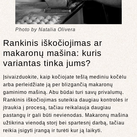
Photo by Natalia Olivera
Rankinis iškočiojimas ar
makaronų mašina: kuris
variantas tinka jums?
Įsivaizduokite, kaip kočiojate tešlą mediniu kočėlu
arba perleidžiate ją per blizgančią makaronų
gaminimo mašiną. Abu būdai turi savų privalumų.
Rankinis iškočiojimas suteikia daugiau kontrolės ir
įtraukia į procesą, tačiau reikalauja daugiau
pastangų ir gali būti nevienodas. Makaronų mašina
užtikrina vienodą storį bei spartesnį darbą, tačiau
reikia įsigyti įrangą ir turėti kur ją laikyti.