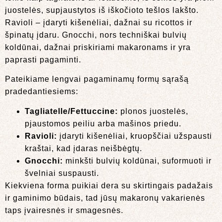
juostelės, supjaustytos iš iškočioto tešlos lakšto.
Ravioli – įdaryti kišenėliai, dažnai su ricottos ir
špinatų įdaru. Gnocchi, nors techniškai bulvių
koldūnai, dažnai priskiriami makaronams ir yra
paprasti pagaminti.
Pateikiame lengvai pagaminamų formų sąrašą
pradedantiesiems:
Tagliatelle/Fettuccine:
plonos juostelės,
pjaustomos peiliu arba mašinos priedu.
Ravioli:
įdaryti kišenėliai, kruopščiai užspausti
kraštai, kad įdaras neišbėgtų.
Gnocchi:
minkšti bulvių koldūnai, suformuoti ir
švelniai suspausti.
Kiekviena forma puikiai dera su skirtingais padažais
ir gaminimo būdais, tad jūsų makaronų vakarienės
taps įvairesnės ir smagesnės.