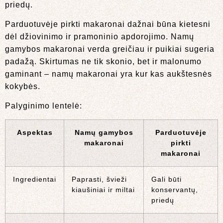
priedų.
Parduotuvėje pirkti makaronai dažnai būna kietesni
dėl džiovinimo ir pramoninio apdorojimo. Namų
gamybos makaronai verda greičiau ir puikiai sugeria
padažą. Skirtumas ne tik skonio, bet ir malonumo
gaminant – namų makaronai yra kur kas aukštesnės
kokybės.
Palyginimo lentelė:
Aspektas
Namų gamybos
Parduotuvėje
makaronai
pirkti
makaronai
Ingredientai
Paprasti, švieži
Gali būti
kiaušiniai ir miltai
konservantų,
priedų