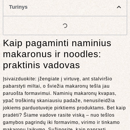
Turinys
Kaip pagaminti naminius
makaronus ir noodles:
praktinis vadovas
Įsivaizduokite: įžengiate į virtuvę, ant stalviršio
pabarstyti miltai, o šviežia makaronų tešla jau
paruošta formavimui. Naminių makaronų kvapas,
ypač troškintų skaniausiu padaže, nenusileidžia
jokiems parduotuvėje pirktiems produktams. Bet kaip
pradėti? Šiame vadove rasite viską – nuo tešlos
gamybos pagrindų iki formavimo, virimo ir tinkamo
makaronų laikymo. Sužinosite, kaip paprasti