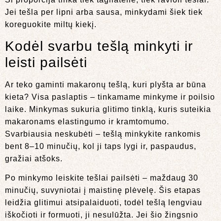
Jei tešla per lipni arba sausa, minkydami šiek tiek
koreguokite miltų kiekį.
Kodėl svarbu tešlą minkyti ir
leisti pailsėti
Ar teko gaminti makaronų tešlą, kuri plyšta ar būna
kieta? Visa paslaptis – tinkamame minkyme ir poilsio
laike. Minkymas sukuria glitimo tinklą, kuris suteikia
makaronams elastingumo ir kramtomumo.
Svarbiausia neskubėti – tešlą minkykite rankomis
bent 8–10 minučių, kol ji taps lygi ir, paspaudus,
gražiai atšoks.
Po minkymo leiskite tešlai pailsėti – maždaug 30
minučių, suvyniotai į maistinę plėvelę. Šis etapas
leidžia glitimui atsipalaiduoti, todėl tešlą lengviau
iškočioti ir formuoti, ji nesulūžta. Jei šio žingsnio