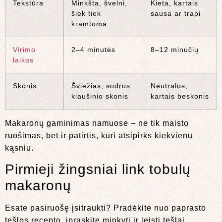
Tekstūra
Minkšta, švelni,
Kieta, kartais
šiek tiek
sausa ar trapi
kramtoma
Virimo
2–4 minutės
8–12 minučių
laikas
Skonis
Šviežias, sodrus
Neutralus,
kiaušinio skonis
kartais beskonis
Makaronų gaminimas namuose – ne tik maisto
ruošimas, bet ir patirtis, kuri atsipirks kiekvienu
kąsniu.
Pirmieji žingsniai link tobulų
makaronų
Esate pasiruošę įsitraukti? Pradėkite nuo paprasto
tešlos recepto, įpraskite minkyti ir leisti tešlai