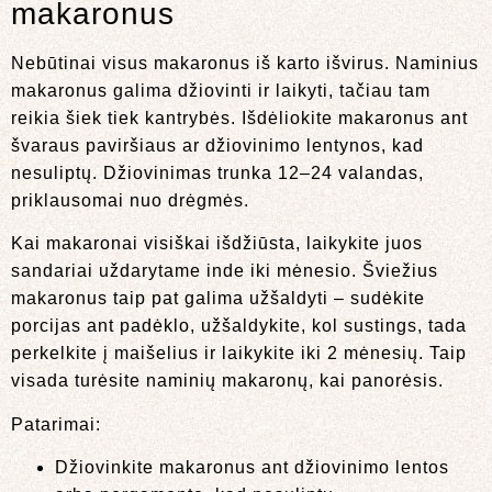
makaronus
Nebūtinai visus makaronus iš karto išvirus. Naminius
makaronus galima džiovinti ir laikyti, tačiau tam
reikia šiek tiek kantrybės. Išdėliokite makaronus ant
švaraus paviršiaus ar džiovinimo lentynos, kad
nesuliptų. Džiovinimas trunka 12–24 valandas,
priklausomai nuo drėgmės.
Kai makaronai visiškai išdžiūsta, laikykite juos
sandariai uždarytame inde iki mėnesio. Šviežius
makaronus taip pat galima užšaldyti – sudėkite
porcijas ant padėklo, užšaldykite, kol sustings, tada
perkelkite į maišelius ir laikykite iki 2 mėnesių. Taip
visada turėsite naminių makaronų, kai panorėsis.
Patarimai:
Džiovinkite makaronus ant džiovinimo lentos