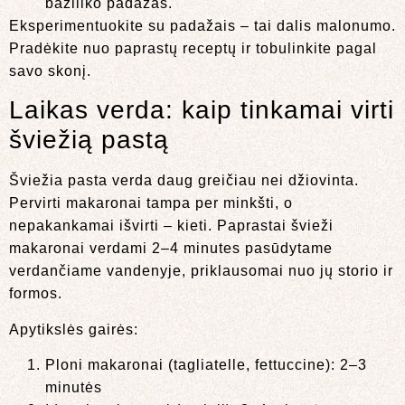
baziliko padažas.
Eksperimentuokite su padažais – tai dalis malonumo.
Pradėkite nuo paprastų receptų ir tobulinkite pagal
savo skonį.
Laikas verda: kaip tinkamai virti
šviežią pastą
Šviežia pasta verda daug greičiau nei džiovinta.
Pervirti makaronai tampa per minkšti, o
nepakankamai išvirti – kieti. Paprastai švieži
makaronai verdami 2–4 minutes pasūdytame
verdančiame vandenyje, priklausomai nuo jų storio ir
formos.
Apytikslės gairės:
Ploni makaronai (tagliatelle, fettuccine): 2–3
minutės