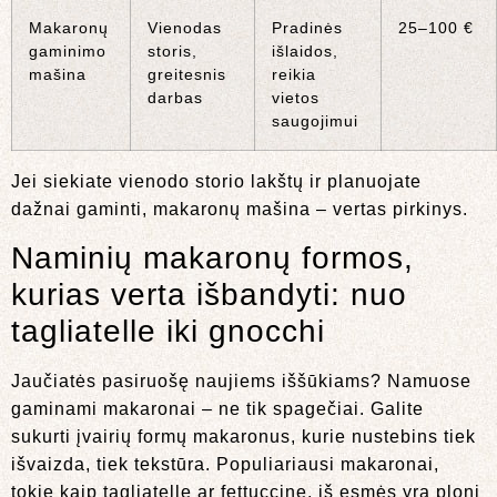
Makaronų
Vienodas
Pradinės
25–100 €
gaminimo
storis,
išlaidos,
mašina
greitesnis
reikia
darbas
vietos
saugojimui
Jei siekiate vienodo storio lakštų ir planuojate
dažnai gaminti, makaronų mašina – vertas pirkinys.
Naminių makaronų formos,
kurias verta išbandyti: nuo
tagliatelle iki gnocchi
Jaučiatės pasiruošę naujiems iššūkiams? Namuose
gaminami makaronai – ne tik spagečiai. Galite
sukurti įvairių formų makaronus, kurie nustebins tiek
išvaizda, tiek tekstūra. Populiariausi makaronai,
tokie kaip tagliatelle ar fettuccine, iš esmės yra ploni