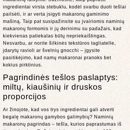
ingredientai virsta stebuklu, kodėl svarbu duoti tešlai
pailsėti, ir ar verta įsigyti makaronų gaminimo
mašiną. Taip pat susipažinsite su įvairiomis naminių
makaronų formomis ir jų derinimu su padažais, kad
kiekvienas patiekalas būtų nepriekaištingas.
Nesvarbu, ar norite šilkinės tekstūros tagliatelle,
įdarytų ravioli ar švelnių gnocchi – įgysite
pasitikėjimo, kad namų makaronai pranoks bet
kokius pirktinius.
Pagrindinės tešlos paslaptys:
miltų, kiaušinių ir druskos
proporcijos
Ar žinojote, kad vos trys ingredientai gali atverti
begalę makaronų gamybos galimybių? Naminių
makaronų pagrindas – tešla, kurios paprastumas iš