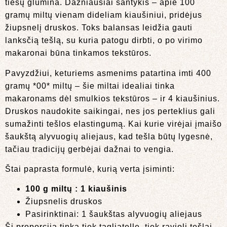
tiesų glumina. Dažniausiai santykis – apie 100
gramų miltų vienam dideliam kiaušiniui, pridėjus
žiupsnelį druskos. Toks balansas leidžia gauti
lanksčią tešlą, su kuria patogu dirbti, o po virimo
makaronai būna tinkamos tekstūros.
Pavyzdžiui, keturiems asmenims patartina imti 400
gramų *00* miltų – šie miltai idealiai tinka
makaronams dėl smulkios tekstūros – ir 4 kiaušinius.
Druskos naudokite saikingai, nes jos perteklius gali
sumažinti tešlos elastingumą. Kai kurie virėjai įmaišo
šaukštą alyvuogių aliejaus, kad tešla būtų lygesnė,
tačiau tradicijų gerbėjai dažnai to vengia.
Štai paprasta formulė, kurią verta įsiminti:
100 g miltų : 1 kiaušinis
Žiupsnelis druskos
Pasirinktinai: 1 šaukštas alyvuogių aliejaus
Ši proporcija tinka tiek tagliatelle, tiek ravioli tešlai.