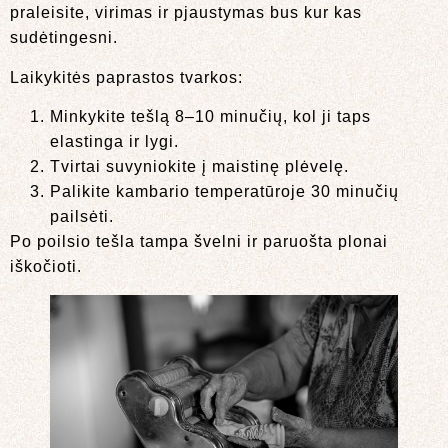
praleisite, virimas ir pjaustymas bus kur kas
sudėtingesni.
Laikykitės paprastos tvarkos:
Minkykite tešlą 8–10 minučių, kol ji taps
elastinga ir lygi.
Tvirtai suvyniokite į maistinę plėvelę.
Palikite kambario temperatūroje 30 minučių
pailsėti.
Po poilsio tešla tampa švelni ir paruošta plonai
iškočioti.