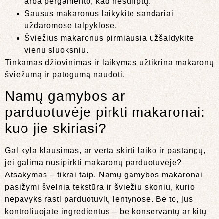
arba pergamento, kad nesuliptų.
Sausus makaronus laikykite sandariai
uždaromose talpyklose.
Šviežius makaronus pirmiausia užšaldykite
vienu sluoksniu.
Tinkamas džiovinimas ir laikymas užtikrina makaronų
šviežumą ir patogumą naudoti.
Namų gamybos ar
parduotuvėje pirkti makaronai:
kuo jie skiriasi?
Gal kyla klausimas, ar verta skirti laiko ir pastangų,
jei galima nusipirkti makaronų parduotuvėje?
Atsakymas – tikrai taip. Namų gamybos makaronai
pasižymi švelnia tekstūra ir šviežiu skoniu, kurio
nepavyks rasti parduotuvių lentynose. Be to, jūs
kontroliuojate ingredientus – be konservantų ar kitų