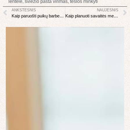
lentelė
,
šviežio pasta virimas
,
tešlos minkyti
ANKSTESNIS
NAUJESNIS
Kaip paruošti puikų barbekiu: grilio meistro vadovas
Kaip planuoti savaitės meniu ir taupyti laiką virtuvėje