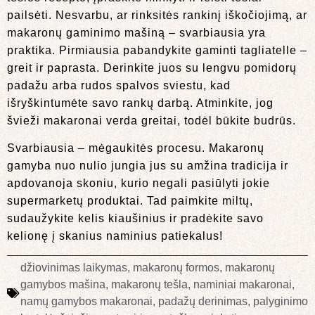
pailsėti. Nesvarbu, ar rinksitės rankinį iškočiojimą, ar
makaronų gaminimo mašiną – svarbiausia yra
praktika. Pirmiausia pabandykite gaminti tagliatelle –
greit ir paprasta. Derinkite juos su lengvu pomidorų
padažu arba rudos spalvos sviestu, kad
išryškintumėte savo rankų darbą. Atminkite, jog
švieži makaronai verda greitai, todėl būkite budrūs.
Svarbiausia – mėgaukitės procesu. Makaronų
gamyba nuo nulio jungia jus su amžina tradicija ir
apdovanoja skoniu, kurio negali pasiūlyti jokie
supermarketų produktai. Tad paimkite miltų,
sudaužykite kelis kiaušinius ir pradėkite savo
kelionę į skanius naminius patiekalus!
džiovinimas laikymas
,
makaronų formos
,
makaronų
gamybos mašina
,
makaronų tešla
,
naminiai makaronai
,
namų gamybos makaronai
,
padažų derinimas
,
palyginimo