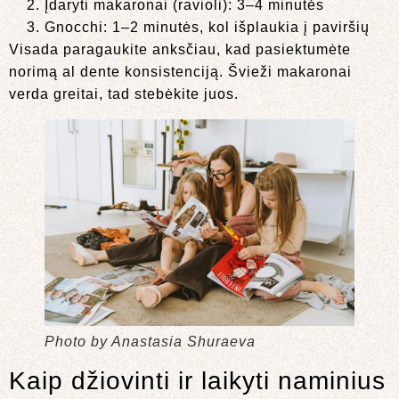
Įdaryti makaronai (ravioli): 3–4 minutės
Gnocchi: 1–2 minutės, kol išplaukia į paviršių
Visada paragaukite anksčiau, kad pasiektumėte
norimą al dente konsistenciją. Švieži makaronai
verda greitai, tad stebėkite juos.
Photo by Anastasia Shuraeva
Kaip džiovinti ir laikyti naminius