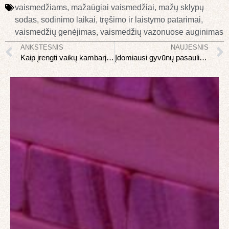
vaismedžiams
,
mažaūgiai vaismedžiai
,
mažų sklypų
sodas
,
sodinimo laikai
,
tręšimo ir laistymo patarimai
,
vaismedžių genėjimas
,
vaismedžių vazonuose auginimas
ANKSTESNIS
NAUJESNIS
Kaip įrengti vaikų kambarį pagal amžių
Įdomiausi gyvūnų pasaulio rekordai