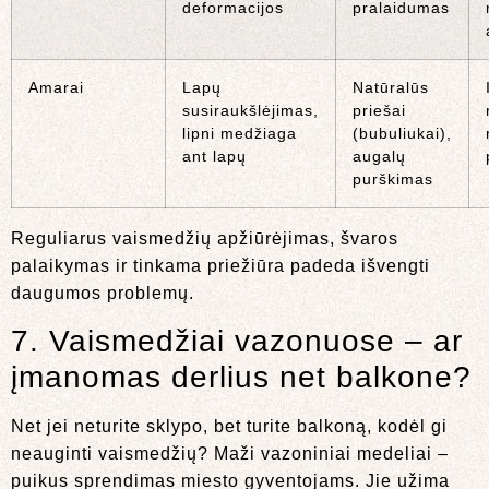
deformacijos
pralaidumas
Amarai
Lapų
Natūralūs
susiraukšlėjimas,
priešai
lipni medžiaga
(bubuliukai),
ant lapų
augalų
purškimas
Reguliarus vaismedžių apžiūrėjimas, švaros
palaikymas ir tinkama priežiūra padeda išvengti
daugumos problemų.
7. Vaismedžiai vazonuose – ar
įmanomas derlius net balkone?
Net jei neturite sklypo, bet turite balkoną, kodėl gi
neauginti vaismedžių? Maži vazoniniai medeliai –
puikus sprendimas miesto gyventojams. Jie užima