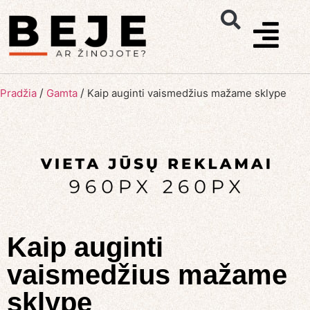
/
/
Pradžia
Gamta
Kaip auginti vaismedžius mažame sklype
Kaip auginti
vaismedžius mažame
sklype