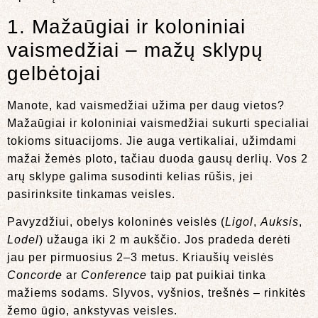
1. Mažaūgiai ir koloniniai
vaismedžiai – mažų sklypų
gelbėtojai
Manote, kad vaismedžiai užima per daug vietos?
Mažaūgiai ir koloniniai vaismedžiai sukurti specialiai
tokioms situacijoms. Jie auga vertikaliai, užimdami
mažai žemės ploto, tačiau duoda gausų derlių. Vos 2
arų sklype galima susodinti kelias rūšis, jei
pasirinksite tinkamas veisles.
Pavyzdžiui, obelys koloninės veislės (
Ligol
,
Auksis
,
Lodel
) užauga iki 2 m aukščio. Jos pradeda derėti
jau per pirmuosius 2–3 metus. Kriaušių veislės
Concorde
ar
Conference
taip pat puikiai tinka
mažiems sodams. Slyvos, vyšnios, trešnės – rinkitės
žemo ūgio, ankstyvas veisles.