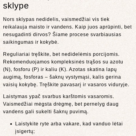
sklype
Nors sklypas nedidelis, vaismedžiai vis tiek
reikalauja maisto ir vandens. Kaip juos aprūpinti, bet
nesugadinti dirvos? Šiame procese svarbiausias
saikingumas ir kokybė.
Reguliariai tręškite, bet nedidelėmis porcijomis.
Rekomenduojamos kompleksinės trąšos su azotu
(N), fosforu (P) ir kaliu (K). Azotas skatina lapų
augimą, fosforas – šaknų vystymąsi, kalis gerina
vaisių kokybę. Tręškite pavasarį ir vasaros viduryje.
Laistymas ypač svarbus karštomis vasaromis.
Vaismedžiai mėgsta drėgmę, bet pernelyg daug
vandens gali sukelti šaknų puvimą.
Laistykite ryte arba vakare, kad vanduo lėtai
įsigertų;