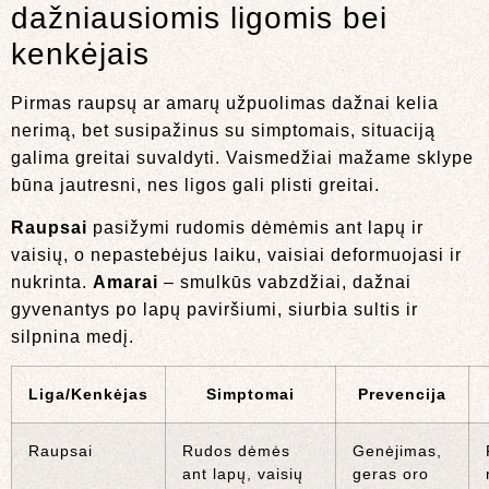
dažniausiomis ligomis bei
kenkėjais
Pirmas raupsų ar amarų užpuolimas dažnai kelia
nerimą, bet susipažinus su simptomais, situaciją
galima greitai suvaldyti. Vaismedžiai mažame sklype
būna jautresni, nes ligos gali plisti greitai.
Raupsai
pasižymi rudomis dėmėmis ant lapų ir
vaisių, o nepastebėjus laiku, vaisiai deformuojasi ir
nukrinta.
Amarai
– smulkūs vabzdžiai, dažnai
gyvenantys po lapų paviršiumi, siurbia sultis ir
silpnina medį.
Liga/Kenkėjas
Simptomai
Prevencija
Raupsai
Rudos dėmės
Genėjimas,
ant lapų, vaisių
geras oro