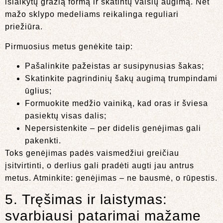
išlaikytų gražią formą ir skatintų vaisių augimą. Net
mažo sklypo medeliams reikalinga reguliari
priežiūra.
Pirmuosius metus genėkite taip:
Pašalinkite pažeistas ar susipynusias šakas;
Skatinkite pagrindinių šakų augimą trumpindami
ūglius;
Formuokite medžio vainiką, kad oras ir šviesa
pasiektų visas dalis;
Nepersistenkite – per didelis genėjimas gali
pakenkti.
Toks genėjimas padės vaismedžiui greičiau
įsitvirtinti, o derlius gali pradėti augti jau antrus
metus. Atminkite: genėjimas – ne bausmė, o rūpestis.
5. Tręšimas ir laistymas:
svarbiausi patarimai mažame