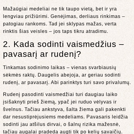
Mažaūgiai medeliai ne tik taupo vietą, bet ir yra
lengviau prižiūrimi. Genėjimas, derliaus rinkimas –
patogiau rankoms. Tad jei sklypas mažas, verta
rinktis šias veisles – jos taps tikru atradimu.
2. Kada sodinti vaismedžius –
pavasarį ar rudenį?
Tinkamas sodinimo laikas – vienas svarbiausių
sėkmės raktų. Daugelis abejoja, ar geriau sodinti
rudenį, ar pavasarį. Abi parinktys turi savo privalumų.
Rudenį pasodinti vaismedžiai turi daugiau laiko
įsišaknyti prieš žiemą, ypač jei ruduo vėlyvas ir
švelnus. Tačiau ankstyva, šalta žiema gali pakenkti
dar nesustiprėjusiems medeliams. Pavasaris leidžia
sodinti jau atšilus dirvai, o šalnų rizika mažesnė,
tačiau augalai pradeda augti tik po kelių savaičių.