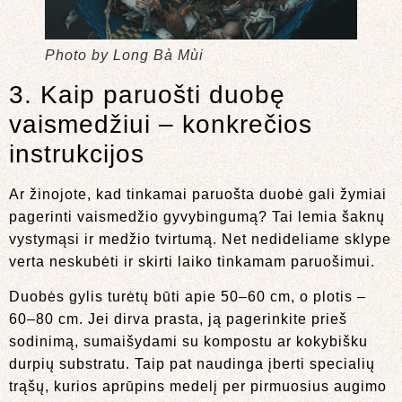
Photo by Long Bà Mùi
3. Kaip paruošti duobę
vaismedžiui – konkrečios
instrukcijos
Ar žinojote, kad tinkamai paruošta duobė gali žymiai
pagerinti vaismedžio gyvybingumą? Tai lemia šaknų
vystymąsi ir medžio tvirtumą. Net nedideliame sklype
verta neskubėti ir skirti laiko tinkamam paruošimui.
Duobės gylis turėtų būti apie 50–60 cm, o plotis –
60–80 cm. Jei dirva prasta, ją pagerinkite prieš
sodinimą, sumaišydami su kompostu ar kokybišku
durpių substratu. Taip pat naudinga įberti specialių
trąšų, kurios aprūpins medelį per pirmuosius augimo