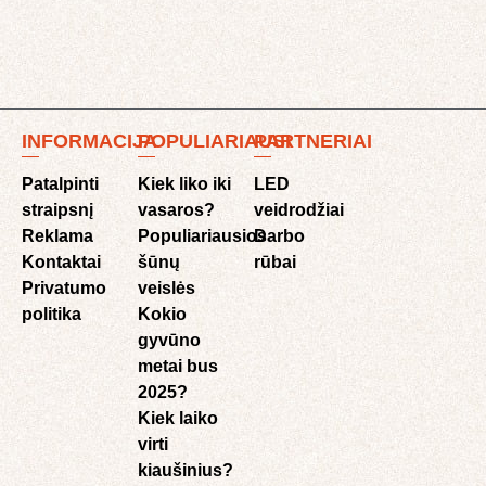
INFORMACIJA
POPULIARIAUSI
PARTNERIAI
Patalpinti
Kiek liko iki
LED
straipsnį
vasaros?
veidrodžiai
Reklama
Populiariausios
Darbo
Kontaktai
šūnų
rūbai
Privatumo
veislės
politika
Kokio
gyvūno
metai bus
2025?
Kiek laiko
virti
kiaušinius?