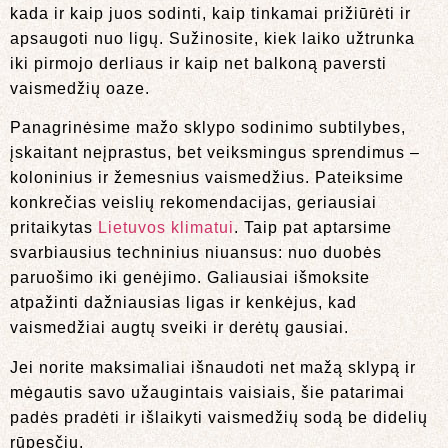
kada ir kaip juos sodinti, kaip tinkamai prižiūrėti ir
apsaugoti nuo ligų. Sužinosite, kiek laiko užtrunka
iki pirmojo derliaus ir kaip net balkoną paversti
vaismedžių oaze.
Panagrinėsime mažo sklypo sodinimo subtilybes,
įskaitant neįprastus, bet veiksmingus sprendimus –
koloninius ir žemesnius vaismedžius. Pateiksime
konkrečias veislių rekomendacijas, geriausiai
pritaikytas
Lietuvos klimatui
. Taip pat aptarsime
svarbiausius techninius niuansus: nuo duobės
paruošimo iki genėjimo. Galiausiai išmoksite
atpažinti dažniausias ligas ir kenkėjus, kad
vaismedžiai augtų sveiki ir derėtų gausiai.
Jei norite maksimaliai išnaudoti net mažą sklypą ir
mėgautis savo užaugintais vaisiais, šie patarimai
padės pradėti ir išlaikyti vaismedžių sodą be didelių
rūpesčių.