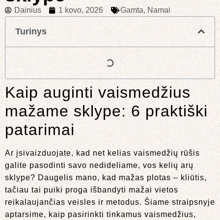
Dainius
1 kovo, 2026
Gamta
,
Namai
Turinys
Kaip auginti vaismedžius
mažame sklype: 6 praktiški
patarimai
Ar įsivaizduojate, kad net kelias vaismedžių rūšis
galite pasodinti savo nedideliame, vos kelių arų
sklype? Daugelis mano, kad mažas plotas – kliūtis,
tačiau tai puiki proga išbandyti mažai vietos
reikalaujančias veisles ir metodus. Šiame straipsnyje
aptarsime, kaip pasirinkti tinkamus vaismedžius,