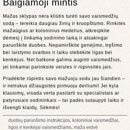
Baigiamoji mintis
Mažas sklypas nėra kliūtis turėti savo vaismedžių
sodą – tereikia daugiau žinių ir kruopštumo. Rinkitės
mažaūgius ar koloninius medelius, atkreipkite
dėmesį į tinkamą sodinimo laiką ir atsakingai
paruoškite duobes. Nepamirškite genėjimo, tręšimo
bei laistymo svarbos ir laiku stebėkite ligas bei
kenkėjus. Net balkone galima auginti vaismedžius,
jei tinkamai parinksite veisles ir rūpinsitės jais.
Pradėkite rūpintis savo mažuoju sodu jau šiandien –
ir netrukus džiaugsitės pirmuoju derliumi! Jei kyla
klausimų, visada verta pasitarti su specialistais ar
patyrusiais sodininkais – tai padės sutaupyti laiko ir
išvengti klaidų. Sėkmės!
duobių paruošimo instrukcijos
,
koloniniai vaismedžiai
,
ligos ir kenkėjai vaismedžiams
,
maža erdvė