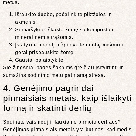
metus.
Išraukite duobę, pašalinkite piktžoles ir
akmenis.
Sumaišykite iškastą žemę su kompostu ir
mineralinėmis trąšomis.
Įstatykite medelį, užpildykite duobę mišiniu ir
gerai prispauskite žemę.
Gausiai palaistykite.
Šie žingsniai padės šaknims greičiau įsitvirtinti ir
sumažins sodinimo metu patiriamą stresą.
4. Genėjimo pagrindai
pirmaisiais metais: kaip išlaikyti
formą ir skatinti derlių
Sodinate vaismedį ir laukiame pirmojo derliaus?
Genėjimas pirmaisiais metais yra būtinas, kad medis