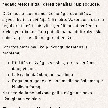
nedaug vietos ir gali derėti panašiai kaip soduose.
Dažniausiai sodinamos žemo ūgio obelaitės ar
slyvos, kurios neviršija 1,5 metro. Vazonuose svarbu
reguliariai tręšti, laistyti ir genėti, nes dirvožemio
kiekis yra ribotas. Taip pat būtina naudoti kokybišką
substratą ir pasirūpinti geru drenažu.
Štai trys patarimai, kaip išvengti dažniausių
problemų:
Rinkitės mažaūges veisles, kurios neužims
daug vietos;
Laistykite dažniau, bet saikingai;
Reguliariai genėkite, kad medis neišsitemptų ir
išlaikytų formą.
Net nedideliame balkone galite mėgautis savo
užaugintais vaisiais.