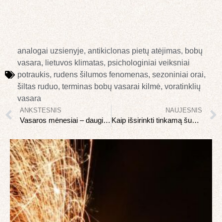
analogai uzsienyje
,
antikiclonas pietų atėjimas
,
bobų
vasara
,
lietuvos klimatas
,
psichologiniai veiksniai
potraukis
,
rudens šilumos fenomenas
,
sezoniniai orai
,
šiltas ruduo
,
terminas bobų vasarai kilmė
,
voratinklių
vasara
ANKSTESNIS
NAUJESNIS
Vasaros mėnesiai – daugiau švenčių nei dauguma galvoja?
Kaip išsirinkti tinkamą šuns veislę?