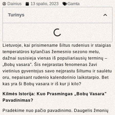
Dainius
13 spalio, 2023
Gamta
Turinys
Lietuvoje, kai prisimename šiltus rudenius ir staigias
temperatūros kylančias žemesnio sezono metu,
dažnai susisieja vienas iš populiariausių terminų –
„Bobų vasara”. Šis neįprastas fenomenas žavi
vietinius gyventojus savo neįprastu šiltumu ir saulėtu
oru, nepaisant rudenio kalendorinio laikotarpio. Bet
kas yra ši Bobų vasara ir iš kur ji kilo?
Kilmės Istorija: Kuo Prasmingas „Bobų Vasara”
Pavadinimas?
Pradėkime nuo pačio pavadinimo. Daugelis žmonių