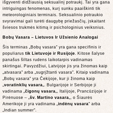
išgyventi didžiausią seksualinį potraukį. Tai yra gana
intriguingas fenomenas, kurį sunku paaiškinti tik
meteorologiniais terminais. Seksualinio potraukio
svyravimai gali turėti daugybę priežasčių, įskaitant
šviesos trukmės kitimą ir psichologinius veiksnius.
Bobų Vasara – Lietuvos Ir Užsienio Analogai
Šis terminas „Bobų vasara” yra gana specifinis ir
populiarus
tik Lietuvoje ir Rusijoje
. Kitose šalyse
panašus šiltas rudens laikotarpis vadinamas
skirtingai. Pavyzdžiui, Latvijoje jis yra žinomas kaip
„atvasara” arba „sugrįžtanti vasara”. Kitaip vadinama
„Bobų vasara” yra Čekijoje, kur ji žinoma kaip
„
voratinklių vasara
„. Bulgarijoje ir Serbijoje ji
vadinama „
čigonų vasara
„, Italijoje, Prancūzijoje ir
Pirėnuose – „
šv. Martino vasara
„, o Šiaurės
Amerikoje ji yra vadinama „
indėnų vasara
” arba
„Indian summer”.