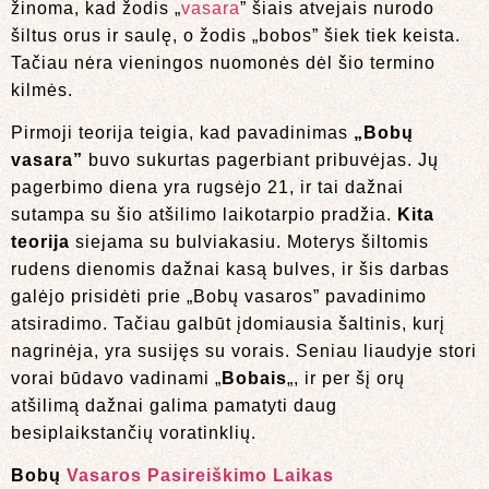
žinoma, kad žodis „
vasara
” šiais atvejais nurodo
šiltus orus ir saulę, o žodis „bobos” šiek tiek keista.
Tačiau nėra vieningos nuomonės dėl šio termino
kilmės.
Pirmoji teorija teigia, kad pavadinimas
„Bobų
vasara”
buvo sukurtas pagerbiant pribuvėjas. Jų
pagerbimo diena yra rugsėjo 21, ir tai dažnai
sutampa su šio atšilimo laikotarpio pradžia.
Kita
teorija
siejama su bulviakasiu. Moterys šiltomis
rudens dienomis dažnai kasą bulves, ir šis darbas
galėjo prisidėti prie „Bobų vasaros” pavadinimo
atsiradimo. Tačiau galbūt įdomiausia šaltinis, kurį
nagrinėja, yra susijęs su vorais. Seniau liaudyje stori
vorai būdavo vadinami „
Bobais
„, ir per šį orų
atšilimą dažnai galima pamatyti daug
besiplaikstančių voratinklių.
Bobų
Vasaros Pasireiškimo Laikas