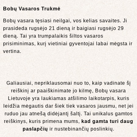
Bobų Vasaros Trukmė
Bobų vasara tęsiasi neilgai, vos kelias savaites. Ji
prasideda rugsėjo 21 dieną ir baigiasi rugsėjo 29
dieną. Tai yra trumpalaikis šiltos vasaros
prisiminimas, kurį vietiniai gyventojai labai mėgsta ir
vertina.
Galiausiai, nepriklausomai nuo to, kaip vadinate šį
reiškinį ar paaiškinimate jo kilmę, Bobų vasara
Lietuvoje yra laukiamas atšilimo laikotarpis, kuris
leidžia mėgautis dar šiek tiek vasaros jausmu, net jei
ruduo jau atnešą didėjantį šaltį. Tai unikalus gamtos
reiškinys, kuris primena mums,
kad gamta turi daug
paslapčių
ir nustebinančių poslinkių.