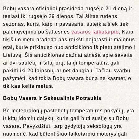
Bobų vasara oficialiai prasideda rugsėjo 21 dieną ir
tęsiasi iki rugsėjo 29 dienos. Tai šiltas rudens
sezonas, kuris, kaip ir pavasaris, suteikia šiek tiek
palengvėjimo po šaltesnės
vasaros laikotarpio
. Kaip
tik šiuo metu pradeda pasireikšti neįprasti ir malonūs
orai, kurie priklauso nuo anticiklono iš pietų atėjimo į
Lietuvą. Šis anticiklonas dažnai atneša apie savaitę
ar dvi saulėtų ir šiltų orų, taigi temperatūra gali
pakilti iki 20 laipsnių ar net daugiau. Tačiau svarbu
pažymėti, kad tokia Bobų vasara būna ne kasmet, o
tik kas kelis metus.
Bobų Vasara ir Seksualinis Potraukis
Be meteorologų pastebėtų temperatūros pokyčių, yra
ir kitų įdomių dalykų, kurie gali būti susiję su Bobų
vasara. Pavyzdžiui, tarp gydytojų seksologų yra
nuomonė, kad būtent šiuo laikotarpiu moterys gali