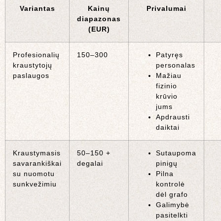
Variantas
Kainų
Privalumai
diapazonas
(EUR)
Profesionalių
150–300
Patyręs
kraustytojų
personalas
paslaugos
Mažiau
fizinio
krūvio
jums
Apdrausti
daiktai
Kraustymasis
50–150 +
Sutaupoma
savarankiškai
degalai
pinigų
su nuomotu
Pilna
sunkvežimiu
kontrolė
dėl grafo
Galimybė
pasitelkti