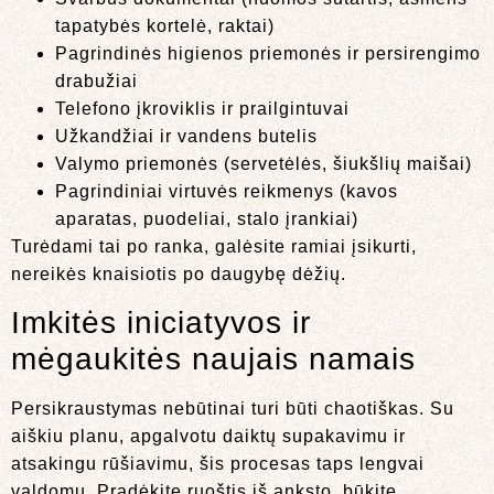
tapatybės kortelė, raktai)
Pagrindinės higienos priemonės ir persirengimo
drabužiai
Telefono įkroviklis ir prailgintuvai
Užkandžiai ir vandens butelis
Valymo priemonės (servetėlės, šiukšlių maišai)
Pagrindiniai virtuvės reikmenys (kavos
aparatas, puodeliai, stalo įrankiai)
Turėdami tai po ranka, galėsite ramiai įsikurti,
nereikės knaisiotis po daugybę dėžių.
Imkitės iniciatyvos ir
mėgaukitės naujais namais
Persikraustymas nebūtinai turi būti chaotiškas. Su
aiškiu planu, apgalvotu daiktų supakavimu ir
atsakingu rūšiavimu, šis procesas taps lengvai
valdomu. Pradėkite ruoštis iš anksto, būkite