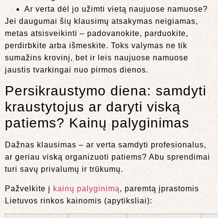
Ar verta dėl jo užimti vietą naujuose namuose?
Jei daugumai šių klausimų atsakymas neigiamas,
metas atsisveikinti – padovanokite, parduokite,
perdirbkite arba išmeskite. Toks valymas ne tik
sumažins krovinį, bet ir leis naujuose namuose
jaustis tvarkingai nuo pirmos dienos.
Persikraustymo diena: samdyti
kraustytojus ar daryti viską
patiems? Kainų palyginimas
Dažnas klausimas – ar verta samdyti profesionalus,
ar geriau viską organizuoti patiems? Abu sprendimai
turi savų privalumų ir trūkumų.
Pažvelkite į
kainų palyginimą
, paremtą įprastomis
Lietuvos rinkos kainomis (apytiksliai):