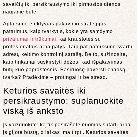
savaičių iki persikraustymo iki pirmosios dienos
naujame bute.
Aptarsime efektyvias pakavimo strategijas,
patarimus, kaip tvarkytis, kokie yra samdymo
privalumai ir trūkumai
, kai kraustotės su
profesionalais arba patys. Taip pat pateiksime svarbų
adresų keitimo kontrolinį sąrašą. Be to, sužinosite,
kaip tinkamai suskirstyti dėžes, kad išpakavimas
būtų kuo paprastesnis. Pasiruošę paversti chaosą
tvarka? Pradėkime – protingai ir be streso.
Keturios savaitės iki
persikraustymo: suplanuokite
viską iš anksto
Įsivaizduokite: ką tik pasirašėte nuomos sutartį arba
įsigijote būstą, o laikas ima tirpti. Keturios savaitės