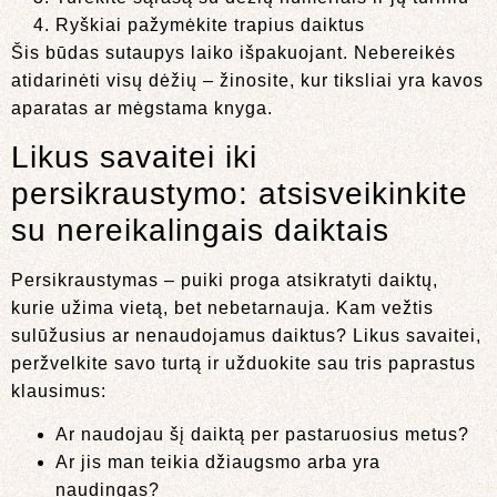
Ryškiai pažymėkite trapius daiktus
Šis būdas sutaupys laiko išpakuojant. Nebereikės
atidarinėti visų dėžių – žinosite, kur tiksliai yra kavos
aparatas ar mėgstama knyga.
Likus savaitei iki
persikraustymo: atsisveikinkite
su nereikalingais daiktais
Persikraustymas – puiki proga atsikratyti daiktų,
kurie užima vietą, bet nebetarnauja. Kam vežtis
sulūžusius ar nenaudojamus daiktus? Likus savaitei,
peržvelkite savo turtą ir užduokite sau tris paprastus
klausimus:
Ar naudojau šį daiktą per pastaruosius metus?
Ar jis man teikia džiaugsmo arba yra
naudingas?