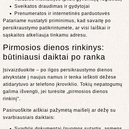
Sveikatos draudimas ir gydytojai
Prenumeratos ir internetinės parduotuvės
Patariame nustatyti priminimus, kad savaitę po
persikraustymo patikrintumėte, ar visi laiškai ir
sąskaitos atkeliauja tinkamu adresu.
Pirmosios dienos rinkinys:
būtiniausi daiktai po ranka
Įsivaizduokite – po ilgos persikraustymo dienos
atvykstate į naujus namus ir tenka ieškoti dėžėse
atidarytuvo ar telefono įkroviklio. Tokių nepatogumų
galima išvengti, jei turėsite „pirmosios dienos
rinkinį“.
Pasiruoškite aiškiai pažymėtą maišelį ar dėžę su
svarbiausiais daiktais:
Svarbūs dokumentai (nuomos sutartis, asmens