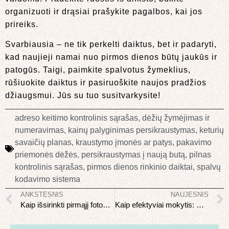
organizuoti ir drąsiai prašykite pagalbos, kai jos
prireiks.
Svarbiausia – ne tik perkelti daiktus, bet ir padaryti,
kad naujieji namai nuo pirmos dienos būtų jaukūs ir
patogūs. Taigi, paimkite spalvotus žymeklius,
rūšiuokite daiktus ir pasiruoškite naujos pradžios
džiaugsmui. Jūs su tuo susitvarkysite!
adreso keitimo kontrolinis sąrašas
,
dėžių žymėjimas ir
numeravimas
,
kainų palyginimas persikraustymas
,
keturių
savaičių planas
,
kraustymo įmonės ar patys
,
pakavimo
priemonės dėžės
,
persikraustymas į naują butą
,
pilnas
kontrolinis sąrašas
,
pirmos dienos rinkinio daiktai
,
spalvų
kodavimo sistema
ANKSTESNIS
NAUJESNIS
Kaip išsirinkti pirmąjį fotoaparatą hobistui
Kaip efektyviai mokytis: mokslu pagrįstos technikos