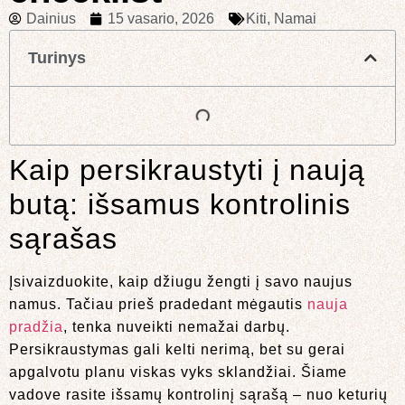
Dainius
15 vasario, 2026
Kiti
,
Namai
Turinys
Kaip persikraustyti į naują
butą: išsamus kontrolinis
sąrašas
Įsivaizduokite, kaip džiugu žengti į savo naujus
namus. Tačiau prieš pradedant mėgautis
nauja
pradžia
, tenka nuveikti nemažai darbų.
Persikraustymas gali kelti nerimą, bet su gerai
apgalvotu planu viskas vyks sklandžiai. Šiame
vadove rasite išsamų kontrolinį sąrašą – nuo keturių