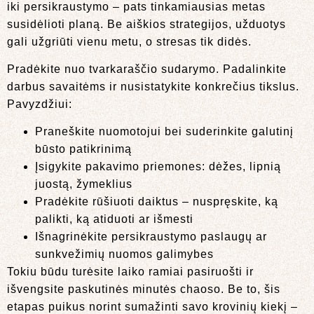
iki persikraustymo – pats tinkamiausias metas
susidėlioti planą. Be aiškios strategijos, užduotys
gali užgriūti vienu metu, o stresas tik didės.
Pradėkite nuo tvarkaraščio sudarymo. Padalinkite
darbus savaitėms ir nusistatykite konkrečius tikslus.
Pavyzdžiui:
Praneškite nuomotojui bei suderinkite galutinį
būsto patikrinimą
Įsigykite pakavimo priemones: dėžes, lipnią
juostą, žymeklius
Pradėkite rūšiuoti daiktus – nuspręskite, ką
palikti, ką atiduoti ar išmesti
Išnagrinėkite persikraustymo paslaugų ar
sunkvežimių nuomos galimybes
Tokiu būdu turėsite laiko ramiai pasiruošti ir
išvengsite paskutinės minutės chaoso. Be to, šis
etapas puikus norint sumažinti savo krovinių kiekį –