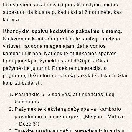
Likus dviem savaitėms iki persikraustymo, metas
supakuoti daiktus taip, kad tiksliai žinotumėte, kas
kur yra.
Išbandykite
spalvų kodavimo pakavimo sistemą
.
Kiekvienam kambariui priskirkite spalvą – mėlyna
virtuvei, raudona miegamajam, žalia vonios
kambariui ir pan. Naudokite atitinkamos spalvos
lipnią juostą ar žymeklius ant dėžių ir aiškiai
pažymėkite jų turinį. Pridėkite numeraciją, o
pagrindinį dėžių turinio sąrašą laikykite atskirai. Štai
kaip tai padaryti:
Pasirinkite 5–6 spalvas, atitinkančias jūsų
kambarius
Pažymėkite kiekvieną dėžę spalva, kambario
pavadinimu ir numeriu (pvz., „Mėlyna – Virtuvė
– Dėžė 3“)
Turėkite sąrašą su dėžių numeriais ir jų turiniu