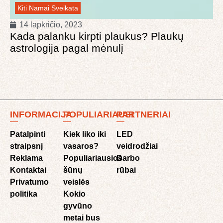
Kiti
Namai
Sveikata
14 lapkričio, 2023
Kada palanku kirpti plaukus? Plaukų
astrologija pagal mėnulį
INFORMACIJA
POPULIARIAUSI
PARTNERIAI
Patalpinti
Kiek liko iki
LED
straipsnį
vasaros?
veidrodžiai
Reklama
Populiariausios
Darbo
Kontaktai
šūnų
rūbai
Privatumo
veislės
politika
Kokio
gyvūno
metai bus