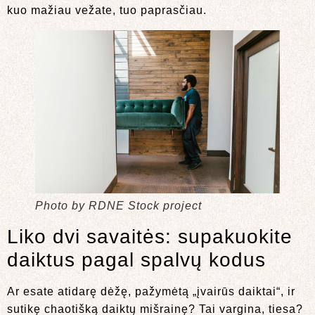
kuo mažiau vežate, tuo paprasčiau.
Photo by RDNE Stock project
Liko dvi savaitės: supakuokite
daiktus pagal spalvų kodus
Ar esate atidarę dėžę, pažymėtą „įvairūs daiktai“, ir
sutikę chaotišką daiktų mišrainę? Tai vargina, tiesa?