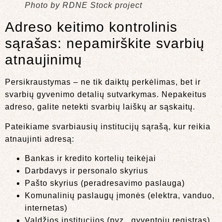
Photo by RDNE Stock project
Adreso keitimo kontrolinis
sąrašas: nepamirškite svarbių
atnaujinimų
Persikraustymas – ne tik daiktų perkėlimas, bet ir
svarbių gyvenimo detalių sutvarkymas. Nepakeitus
adreso, galite netekti svarbių laiškų ar sąskaitų.
Pateikiame svarbiausių institucijų sąrašą, kur reikia
atnaujinti adresą:
Bankas ir kredito kortelių teikėjai
Darbdavys ir personalo skyrius
Pašto skyrius (peradresavimo paslauga)
Komunalinių paslaugų įmonės (elektra, vanduo,
internetas)
Valdžios institucijos (pvz., gyventojų registras)