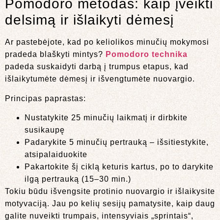
Pomodoro metodas: kaip įveikti
delsimą ir išlaikyti dėmesį
Ar pastebėjote, kad po keliolikos minučių mokymosi
pradeda blaškyti mintys?
Pomodoro technika
padeda suskaidyti darbą į trumpus etapus, kad
išlaikytumėte dėmesį ir išvengtumėte nuovargio.
Principas paprastas:
Nustatykite 25 minučių laikmatį ir dirbkite
susikaupę
Padarykite 5 minučių pertrauką – išsitiestykite,
atsipalaiduokite
Pakartokite šį ciklą keturis kartus, po to darykite
ilgą pertrauką (15–30 min.)
Tokiu būdu išvengsite protinio nuovargio ir išlaikysite
motyvaciją. Jau po kelių sesijų pamatysite, kaip daug
galite nuveikti trumpais, intensyviais „sprintais“,