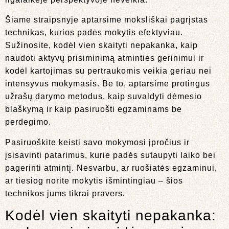
Šiame straipsnyje aptarsime moksliškai pagrįstas
technikas, kurios padės mokytis efektyviau.
Sužinosite, kodėl vien skaityti nepakanka, kaip
naudoti aktyvų prisiminimą atminties gerinimui ir
kodėl kartojimas su pertraukomis veikia geriau nei
intensyvus mokymasis. Be to, aptarsime protingus
užrašų darymo metodus, kaip suvaldyti dėmesio
blaškymą ir kaip pasiruošti egzaminams be
perdegimo.
Pasiruoškite keisti savo mokymosi įpročius ir
įsisavinti patarimus, kurie padės sutaupyti laiko bei
pagerinti atmintį. Nesvarbu, ar ruošiatės egzaminui,
ar tiesiog norite mokytis išmintingiau – šios
technikos jums tikrai pravers.
Kodėl vien skaityti nepakanka: