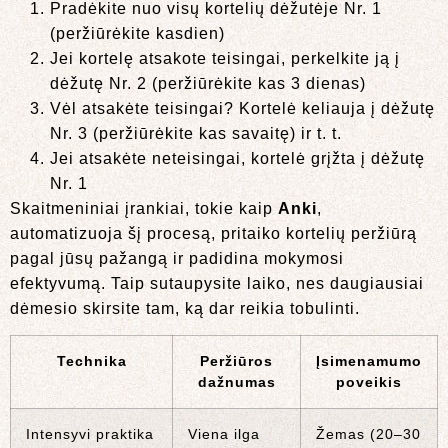
Pradėkite nuo visų kortelių dėžutėje Nr. 1
(peržiūrėkite kasdien)
Jei kortelę atsakote teisingai, perkelkite ją į
dėžutę Nr. 2 (peržiūrėkite kas 3 dienas)
Vėl atsakėte teisingai? Kortelė keliauja į dėžutę
Nr. 3 (peržiūrėkite kas savaitę) ir t. t.
Jei atsakėte neteisingai, kortelė grįžta į dėžutę
Nr. 1
Skaitmeniniai įrankiai, tokie kaip
Anki
,
automatizuoja šį procesą, pritaiko kortelių peržiūrą
pagal jūsų pažangą ir padidina mokymosi
efektyvumą. Taip sutaupysite laiko, nes daugiausiai
dėmesio skirsite tam, ką dar reikia tobulinti.
Technika
Peržiūros
Įsimenamumo
dažnumas
poveikis
Intensyvi praktika
Viena ilga
Žemas (20–30