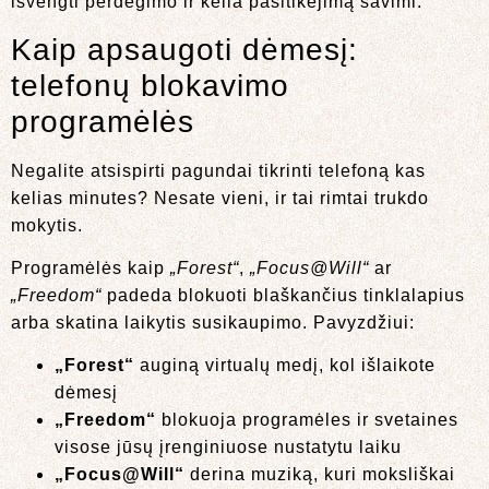
išvengti perdegimo ir kelia pasitikėjimą savimi.
Kaip apsaugoti dėmesį:
telefonų blokavimo
programėlės
Negalite atsispirti pagundai tikrinti telefoną kas
kelias minutes? Nesate vieni, ir tai rimtai trukdo
mokytis.
Programėlės kaip
„Forest“
,
„Focus@Will“
ar
„Freedom“
padeda blokuoti blaškančius tinklalapius
arba skatina laikytis susikaupimo. Pavyzdžiui:
„Forest“
auginą virtualų medį, kol išlaikote
dėmesį
„Freedom“
blokuoja programėles ir svetaines
visose jūsų įrenginiuose nustatytu laiku
„Focus@Will“
derina muziką, kuri moksliškai