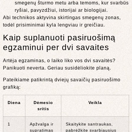
smegenų šturmo metu arba temoms, kur svarbūs
ryšiai, pavyzdžiui, istorijai ar biologijai.
Abi technikos aktyvina skirtingas smegenų zonas,
todėl prisiminimai kyla lengviau ir greičiau.
Kaip suplanuoti pasiruošimą
egzaminui per dvi savaites
Artėja egzaminas, o laiko liko vos dvi savaitės?
Panikuoti neverta. Geriau susidėliokite planą.
Pateikiame patikrintą dviejų savaičių pasiruošimo
grafiką:
Diena
Dėmesio
Veikla
sritis
1
Apžvalga ir
Skaitykite santraukas,
supratimas
pabrėžkite svarbiausius