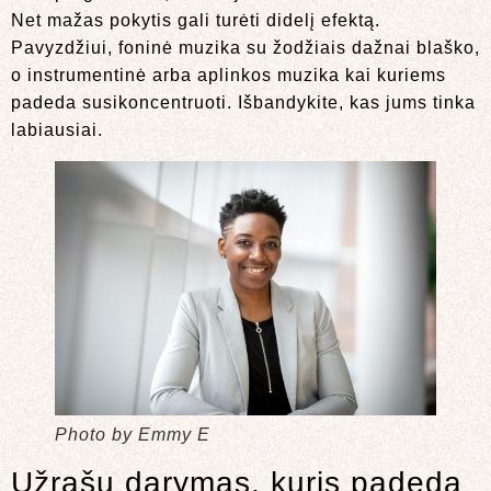
Net mažas pokytis gali turėti didelį efektą.
Pavyzdžiui, foninė muzika su žodžiais dažnai blaško,
o instrumentinė arba aplinkos muzika kai kuriems
padeda susikoncentruoti. Išbandykite, kas jums tinka
labiausiai.
Photo by Emmy E
Užrašų darymas, kuris padeda