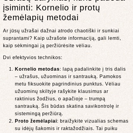
įsiminti: Kornelio ir protų
žemėlapių metodai
Ar jūsų užrašai dažnai atrodo chaotiški ir sunkiai
suprantami? Kaip užrašote informaciją, gali lemti,
kaip sėkmingai ją peržiūrėsite vėliau.
Dvi efektyvios technikos:
Kornelio metodas
: lapą padalinkite į tris dalis
– užrašus, užuominas ir santrauką. Pamokos
metu fiksuokite pagrindinius punktus. Vėliau
užuominų skiltyje rašykite klausimus ar
raktinius žodžius, o apačioje – trumpą
santrauką. Šis būdas skatina savikontrolę ir
sistemingą peržiūrą.
Proto žemėlapiai
: braižykite vizualias schemas
su idėjų šakomis ir raktažodžiais. Tai puiku