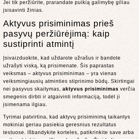
Jei tik peržiūrite, prarandate puikią galimybę giliau
įsisavinti žinias.
Aktyvus prisiminimas prieš
pasyvų peržiūrėjimą: kaip
sustiprinti atmintį
Įsivaizduokite, kad uždarote užrašus ir bandote
užrašyti viską, ką prisimenate. Šis paprastas
veiksmas – aktyvus prisiminimas – yra vienas
veiksmingiausių atminties stiprinimo būdų. Skirtingai
nei pasyvus skaitymas,
aktyvus prisiminimas
verčia
smegenis dirbti ir atgaivinti informaciją, todėl ji
įsimenama ilgiau.
Tyrimai patvirtina, kad aktyvų prisiminimą taikantys
mokiniai geriau pasiekia geresnius rezultatus
testuose. Išbandykite korteles, patikrinkite save arba