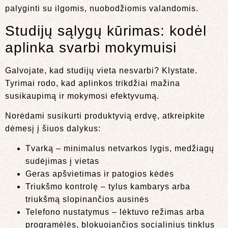
palyginti su ilgomis, nuobodžiomis valandomis.
Studijų sąlygų kūrimas: kodėl
aplinka svarbi mokymuisi
Galvojate, kad studijų vieta nesvarbi? Klystate.
Tyrimai rodo, kad aplinkos trikdžiai mažina
susikaupimą ir mokymosi efektyvumą.
Norėdami susikurti produktyvią erdvę, atkreipkite
dėmesį į šiuos dalykus:
Tvarką – minimalus netvarkos lygis, medžiagų
sudėjimas į vietas
Geras apšvietimas ir patogios kėdės
Triukšmo kontrolę – tylus kambarys arba
triukšmą slopinančios ausinės
Telefono nustatymus – lėktuvo režimas arba
programėlės, blokuojančios socialinius tinklus