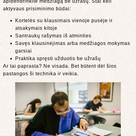
apibendrinkite medžiagą be užrašų. Štai keli
aktyvaus prisiminimo būdai:
Kortelės su klausimais vienoje pusėje ir
atsakymais kitoje
Santraukų rašymas iš atminties
Savęs klausinėjimas arba medžiagos mokymas
garsiai
Praktika spręsti užduotis be užrašų
Ar tai paprasta? Ne visada. Bet būtent dėl šios
pastangos ši technika ir veikia.