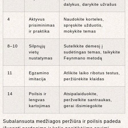
dalykus, darykite užrašus
4
Aktyvus
Naudokite korteles,
prisiminimas
spręskite užduotis,
ir praktika
mokykite temas
8–10
Silpnųjų
Sutelkkite dėmesį į
vietų
sudėtingas temas, taikykite
nustatymas
Feynmano metodą
11
Egzamino
Atlikite laiko ribotus testus,
imitacija
peržiūrėkite klaidas
14
Poilsis ir
Atsipalaiduokite,
lengvas
peržvelkite santraukas,
kartojimas
gerai išsimiegokite
Subalansuota medžiagos peržiūra ir poilsis padeda