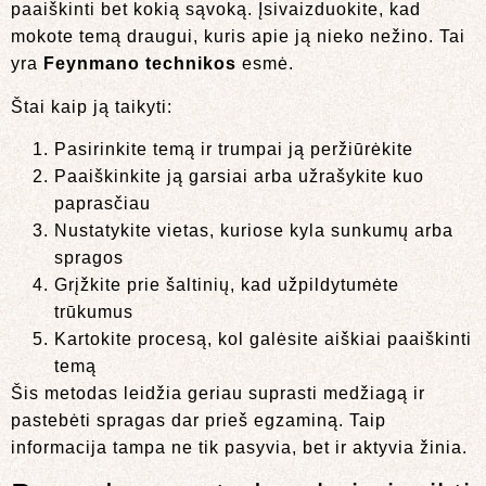
paaiškinti bet kokią sąvoką. Įsivaizduokite, kad
mokote temą draugui, kuris apie ją nieko nežino. Tai
yra
Feynmano technikos
esmė.
Štai kaip ją taikyti:
Pasirinkite temą ir trumpai ją peržiūrėkite
Paaiškinkite ją garsiai arba užrašykite kuo
paprasčiau
Nustatykite vietas, kuriose kyla sunkumų arba
spragos
Grįžkite prie šaltinių, kad užpildytumėte
trūkumus
Kartokite procesą, kol galėsite aiškiai paaiškinti
temą
Šis metodas leidžia geriau suprasti medžiagą ir
pastebėti spragas dar prieš egzaminą. Taip
informacija tampa ne tik pasyvia, bet ir aktyvia žinia.