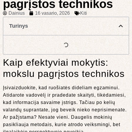
pagrįstos technikos
Dainius
16 vasario, 2026
Kiti
Turinys
Kaip efektyviai mokytis:
mokslu pagrįstos technikos
Įsivaizduokite, kad ruošiatės dideliam egzaminui.
Atidarote vadovėlį ir pradedate skaityti, tikėdamiesi,
kad informacija savaime įstrigs. Tačiau po kelių
valandų suprantate, jog beveik nieko neprisimenate.
Ar pažįstama? Nesate vieni. Daugelis mokinių
pasikliauja metodais, kurie atrodo veiksmingi, bet
ilgalaikėje perspektyvoje neveikia.