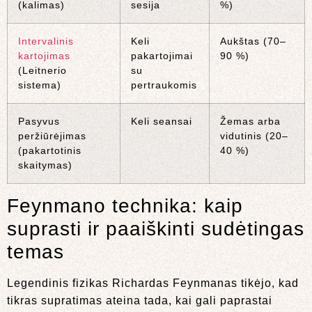
(kalimas)
sesija
%)
Intervalinis
Keli
Aukštas (70–
kartojimas
pakartojimai
90 %)
(Leitnerio
su
sistema)
pertraukomis
Pasyvus
Keli seansai
Žemas arba
peržiūrėjimas
vidutinis (20–
(pakartotinis
40 %)
skaitymas)
Feynmano technika: kaip
suprasti ir paaiškinti sudėtingas
temas
Legendinis fizikas Richardas Feynmanas tikėjo, kad
tikras supratimas ateina tada, kai gali paprastai