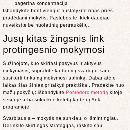
pagerina koncentraciją
Išbandykite bent vieną ir nustatykite ribas prieš
pradėdami mokytis. Pastebėsite, kiek daugiau
nuveiksite be nuolatinių pertraukėlių.
Jūsų kitas žingsnis link
protingesnio mokymosi
Sužinojote, kuo skiriasi pasyvus ir aktyvus
mokymasis, supratote kartojimų svarbą ir kaip
susikurti tinkamą mokymosi aplinką. Dabar atėjo
laikas šias žinias pritaikyti praktiškai. Pradėkite nuo
mažų pokyčių: išbandykite
Pomodoro metodą
kitoje
sesijoje arba sukurkite keletą kortelių Anki
programoje.
Svarbiausia – mokytis ne sunkiau, o išmintingiau.
Derinkite skirtingas strategijas, raskite sau