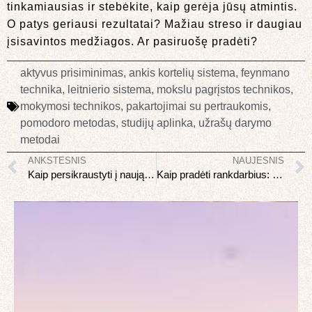
tinkamiausias ir stebėkite, kaip gerėja jūsų atmintis.
O patys geriausi rezultatai? Mažiau streso ir daugiau
įsisavintos medžiagos. Ar pasiruošę pradėti?
aktyvus prisiminimas
,
ankis kortelių sistema
,
feynmano
technika
,
leitnierio sistema
,
mokslu pagrįstos technikos
,
mokymosi technikos
,
pakartojimai su pertraukomis
,
pomodoro metodas
,
studijų aplinka
,
užrašų darymo
metodai
ANKSTESNIS
NAUJESNIS
Kaip persikraustyti į naują butą: pilnas checklist
Kaip pradėti rankdarbius: nėrimas, mezgimas ir makramė