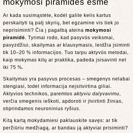
mokymosi piramidės esmė
Ar kada susimąstėte, kodėl galite kelis kartus
perskaityti tą patį skyrių, bet egzamine vis tiek jo
neprisiminti? Čia į pagalbą ateina
mokymosi
piramidė
. Tyrimai rodo, kad pasyvūs veiksmai,
pavyzdžiui, skaitymas ar klausymasis, leidžia įsiminti
tik 10–20 % informacijos. Tuo tarpu aktyvūs metodai,
kaip mokymas kitų ar praktika, padeda įsisavinti net
iki 75 %.
Skaitymas yra pasyvus procesas – smegenys nelabai
stengiasi, todėl informacija neįsitvirtina giliai.
Aktyvios technikos, paremtos
aktyviu dalyvavimu
,
verčia smegenis ieškoti, apdoroti ir įtvirtinti žinias,
stiprindamos neuroninius ryšius.
Kitą kartą mokydamiesi paklauskite savęs: ar tik
peržiūriu medžiagą, ar bandau ją aktyviai prisiminti?