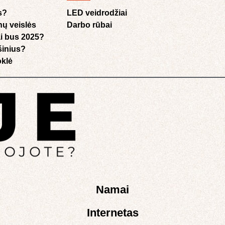
s?
LED veidrodžiai
nų veislės
Darbo rūbai
i bus 2025?
ušinius?
klė​
Namai
Internetas