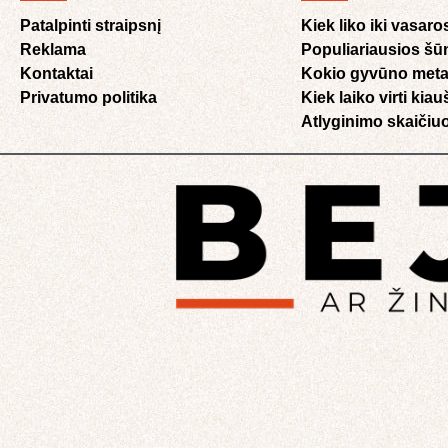
Patalpinti straipsnį
Kiek liko iki vasaro
Reklama
Populiariausios šū
Kontaktai
Kokio gyvūno meta
Privatumo politika
Kiek laiko virti kia
Atlyginimo skaičiuo