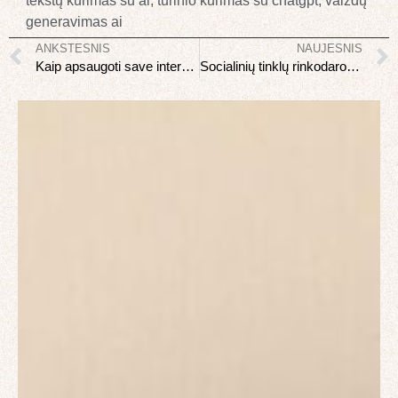
tekstų kūrimas su ai
,
turinio kūrimas su chatgpt
,
vaizdų
generavimas ai
ANKSTESNIS
NAUJESNIS
Kaip apsaugoti save internete: kibernetinio saugumo pagrindai
Socialinių tinklų rinkodaros pagrindai mažam verslui