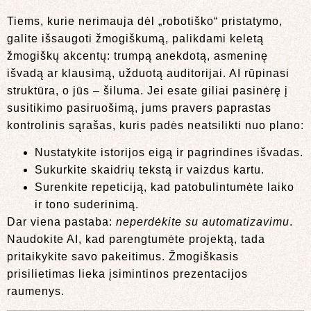
Tiems, kurie nerimauja dėl „robotiško“ pristatymo,
galite išsaugoti žmogiškumą, palikdami keletą
žmogiškų akcentų: trumpą anekdotą, asmeninę
išvadą ar klausimą, užduotą auditorijai. AI rūpinasi
struktūra, o jūs – šiluma. Jei esate giliai pasinėrę į
susitikimo pasiruošimą, jums pravers paprastas
kontrolinis sąrašas, kuris padės neatsilikti nuo plano:
Nustatykite istorijos eigą ir pagrindines išvadas.
Sukurkite skaidrių tekstą ir vaizdus kartu.
Surenkite repeticiją, kad patobulintumėte laiko
ir tono suderinimą.
Dar viena pastaba:
neperdėkite su automatizavimu
.
Naudokite AI, kad parengtumėte projektą, tada
pritaikykite savo pakeitimus. Žmogiškasis
prisilietimas lieka įsimintinos prezentacijos
raumenys.