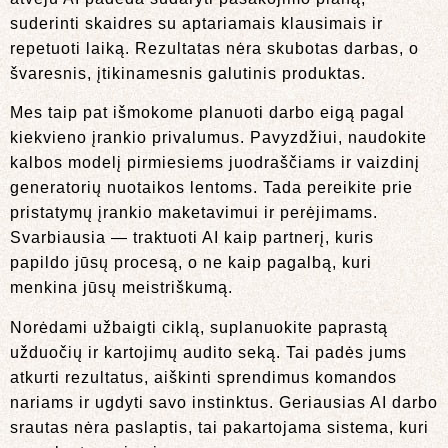
suderinti skaidres su aptariamais klausimais ir
repetuoti laiką. Rezultatas nėra skubotas darbas, o
švaresnis, įtikinamesnis galutinis produktas.
Mes taip pat išmokome planuoti darbo eigą pagal
kiekvieno įrankio privalumus. Pavyzdžiui, naudokite
kalbos modelį pirmiesiems juodraščiams ir vaizdinį
generatorių nuotaikos lentoms. Tada pereikite prie
pristatymų įrankio maketavimui ir perėjimams.
Svarbiausia — traktuoti AI kaip partnerį, kuris
papildo jūsų procesą, o ne kaip pagalbą, kuri
menkina jūsų meistriškumą.
Norėdami užbaigti ciklą, suplanuokite paprastą
užduočių ir kartojimų audito seką. Tai padės jums
atkurti rezultatus, aiškinti sprendimus komandos
nariams ir ugdyti savo instinktus. Geriausias AI darbo
srautas nėra paslaptis, tai pakartojama sistema, kuri