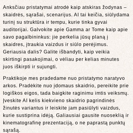
Anksčiau pristatymai atrodė kaip atskiras žodynas –
skaidrės, sąrašai, scenarijus. AI tai keičia, siūlydama
turinį su struktūra ir tempu, kurie tinka gyvai
auditorijai. Galvokite apie Gamma ar Tome kaip apie
savo pagalbininkus: jie perkelia jūsų planą į
skaidres, įtraukia vaizdus ir siūlo perėjimus.
Geriausia dalis? Galite išbandyti, kaip veikia
skirtingi pasakojimai, o vėliau per kelias minutes
juos iškirpti ir sujungti.
Praktikoje mes pradedame nuo pristatymo naratyvo
arkos. Pradėkite nuo įdomaus skaidrio, pereikite prie
logiškos eigos, tada baigkite raginimu imtis veiksmų.
Įveskite AI kelis kiekvieno skaidrio pagrindinės
žinutės variantus ir leiskite jam pasiūlyti vaizdus,
kurie sustiprina idėją. Galiausiai gausite nuoseklią ir
kinematografinę prezentaciją, o ne paprastą punktų
sąrašą.