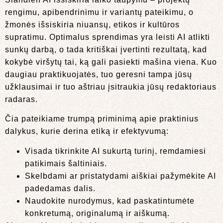
rengimu, apibendrinimu ir variantų pateikimu, o
žmonės išsiskiria niuansų, etikos ir kultūros
supratimu. Optimalus sprendimas yra leisti AI atlikti
sunkų darbą, o tada kritiškai įvertinti rezultatą, kad
kokybė viršytų tai, ką gali pasiekti mašina viena. Kuo
daugiau praktikuojatės, tuo geresni tampa jūsų
užklausimai ir tuo aštriau įsitraukia jūsų redaktoriaus
radaras.
Čia pateikiame trumpą priminimą apie praktinius
dalykus, kurie derina etiką ir efektyvumą:
Visada tikrinkite AI sukurtą turinį, remdamiesi
patikimais šaltiniais.
Skelbdami ar pristatydami aiškiai pažymėkite AI
padedamas dalis.
Naudokite nurodymus, kad paskatintumėte
konkretumą, originalumą ir aiškumą.