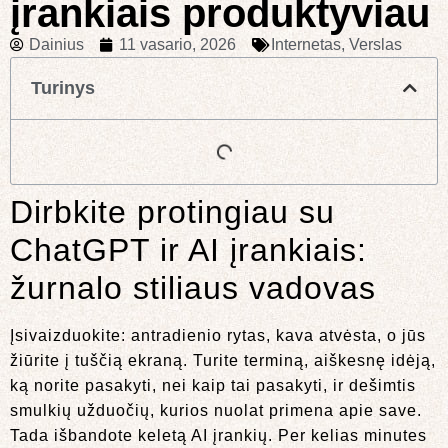
įrankiais produktyviau
Dainius
11 vasario, 2026
Internetas
,
Verslas
Turinys
Dirbkite protingiau su
ChatGPT ir AI įrankiais:
žurnalo stiliaus vadovas
Įsivaizduokite: antradienio rytas, kava atvėsta, o jūs
žiūrite į tuščią ekraną. Turite terminą, aiškesnę idėją,
ką norite pasakyti, nei kaip tai pasakyti, ir dešimtis
smulkių užduočių, kurios nuolat primena apie save.
Tada išbandote keletą AI įrankių. Per kelias minutes