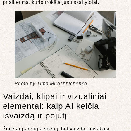
prisilietimą, kurio trokšta jūsų skaitytojai.
Photo by Tima Miroshnichenko
Vaizdai, klipai ir vizualiniai
elementai: kaip AI keičia
išvaizdą ir pojūtį
Žodžiai parengia sceną, bet vaizdai pasakoja