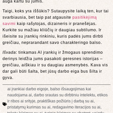
auga kartu su jumis.
Taigi, koks yra iššūkis? Sutaupysite laiką ten, kur tai
svarbiausia, bet taip pat atgausite
pasitikėjimą
savimi
kaip rašytojas, dizaineris ir pranešėjas.
Kurkite su mažiau kliūčių ir daugiau subtilumo. Ir
išeisite su įrankių rinkiniu, kuris padės jums dirbti
greičiau, neprarandant savo charakteringo balso.
Išvada
: tinkamas AI įrankių ir žmogaus sprendimo
derinys leidžia jums pasakoti geresnes istorijas –
greičiau, aiškiau ir su daugiau asmenybės. Kava vis
dar gali būti šalta, bet jūsų darbo eiga bus šilta ir
gyva.
ai įrankiai darbo eigoje
,
balso išsaugojimas kai
naudojama ai
,
darbo srautas su dirbtiniu intelektu
,
etikos
ir ribos ai srityje
,
praktiškas požiūris į darbą su ai
,
pristatymų kurimas su ai
,
redagavimo iteracijos su ai
,