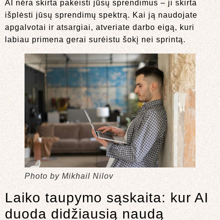
AI nėra skirta pakeisti jūsų sprendimus – ji skirta
išplėsti jūsų sprendimų spektrą. Kai ją naudojate
apgalvotai ir atsargiai, atveriate darbo eigą, kuri
labiau primena gerai surėistu šokį nei sprintą.
Photo by Mikhail Nilov
Laiko taupymo sąskaita: kur AI
duoda didžiausią naudą