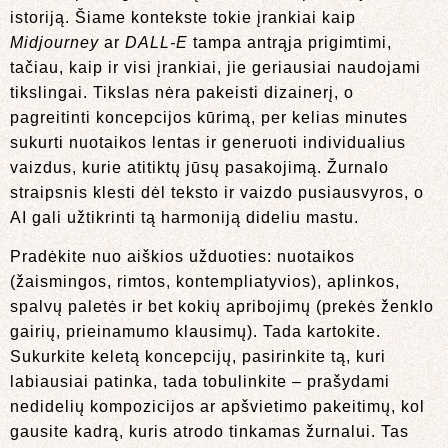
istoriją. Šiame kontekste tokie įrankiai kaip
Midjourney
ar
DALL-E
tampa antrąja prigimtimi,
tačiau, kaip ir visi įrankiai, jie geriausiai naudojami
tikslingai. Tikslas nėra pakeisti dizainerį, o
pagreitinti koncepcijos kūrimą, per kelias minutes
sukurti nuotaikos lentas ir generuoti individualius
vaizdus, kurie atitiktų jūsų pasakojimą. Žurnalo
straipsnis klesti dėl teksto ir vaizdo pusiausvyros, o
AI gali užtikrinti tą harmoniją dideliu mastu.
Pradėkite nuo aiškios užduoties: nuotaikos
(žaismingos, rimtos, kontempliatyvios), aplinkos,
spalvų paletės ir bet kokių apribojimų (prekės ženklo
gairių, prieinamumo klausimų). Tada kartokite.
Sukurkite keletą koncepcijų, pasirinkite tą, kuri
labiausiai patinka, tada tobulinkite – prašydami
nedidelių kompozicijos ar apšvietimo pakeitimų, kol
gausite kadrą, kuris atrodo tinkamas žurnalui. Tas