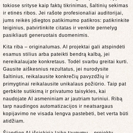
tokiose srityse kaip faktų tikrinimas, šaltinių sekimas
ir etinės ribos. Jei rašote profesionaliai auditorijai,
jums reikės įdiegtos patikimumo patikros: patikrinkite
teiginius, patvirtinkite citatas ir venkite pernelyg
pasikliauti generuotais duomenimis.
Kita riba – originalumas. AI projektai gali atspindėti
esamus stilius arba pateikti bendrą kalbą, jei
nereikalaujate konkretaus. Todėl svarbu greitai kurti.
Gausite aiškesnius rezultatus, jei nurodysite
šaltinius, reikalausite konkrečių pavyzdžių ir
primygtinai reikalausite unikalaus požiūrio. Taip pat
gerbkite sutikimą ir privatumo taisykles, kai
naudojate AI asmeniniam ar jautriam turiniui. Ribą
tarp naudingos automatizacijos ir neatsargaus
kopijavimo ne visada lengva pastebėti, bet verta būti
atidžiam.
Šiandien AI išsiskiria laiko taupymu – projektų