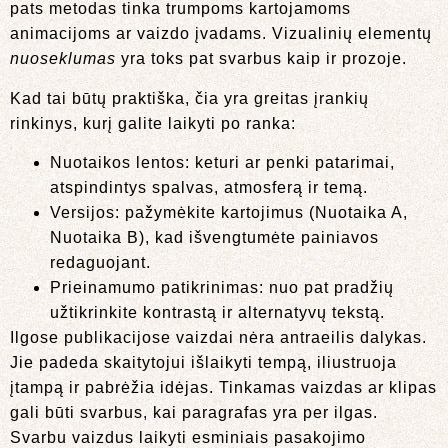
pats metodas tinka trumpoms kartojamoms
animacijoms ar vaizdo įvadams. Vizualinių elementų
nuoseklumas
yra toks pat svarbus kaip ir prozoje.
Kad tai būtų praktiška, čia yra greitas įrankių
rinkinys, kurį galite laikyti po ranka:
Nuotaikos lentos: keturi ar penki patarimai,
atspindintys spalvas, atmosferą ir temą.
Versijos: pažymėkite kartojimus (Nuotaika A,
Nuotaika B), kad išvengtumėte painiavos
redaguojant.
Prieinamumo patikrinimas: nuo pat pradžių
užtikrinkite kontrastą ir alternatyvų tekstą.
Ilgose publikacijose vaizdai nėra antraeilis dalykas.
Jie padeda skaitytojui išlaikyti tempą, iliustruoja
įtampą ir pabrėžia idėjas. Tinkamas vaizdas ar klipas
gali būti svarbus, kai paragrafas yra per ilgas.
Svarbu vaizdus laikyti esminiais pasakojimo