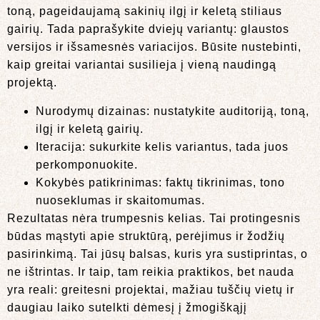
toną, pageidaujamą sakinių ilgį ir keletą stiliaus
gairių. Tada paprašykite dviejų variantų: glaustos
versijos ir išsamesnės variacijos. Būsite nustebinti,
kaip greitai variantai susilieja į vieną naudingą
projektą.
Nurodymų dizainas: nustatykite auditoriją, toną,
ilgį ir keletą gairių.
Iteracija: sukurkite kelis variantus, tada juos
perkomponuokite.
Kokybės patikrinimas: faktų tikrinimas, tono
nuoseklumas ir skaitomumas.
Rezultatas nėra trumpesnis kelias. Tai protingesnis
būdas mąstyti apie struktūrą, perėjimus ir žodžių
pasirinkimą. Tai jūsų balsas, kuris yra sustiprintas, o
ne ištrintas. Ir taip, tam reikia praktikos, bet nauda
yra reali: greitesni projektai, mažiau tuščių vietų ir
daugiau laiko sutelkti dėmesį į žmogiškąjį