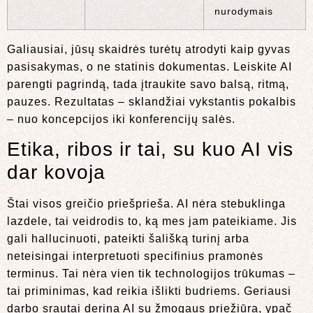
nurodymais
Galiausiai, jūsų skaidrės turėtų atrodyti kaip gyvas
pasisakymas, o ne statinis dokumentas. Leiskite AI
parengti pagrindą, tada įtraukite savo balsą, ritmą,
pauzes. Rezultatas – sklandžiai vykstantis pokalbis
– nuo koncepcijos iki konferencijų salės.
Etika, ribos ir tai, su kuo AI vis
dar kovoja
Štai visos greičio priešprieša. AI nėra stebuklinga
lazdele, tai veidrodis to, ką mes jam pateikiame. Jis
gali hallucinuoti, pateikti šališką turinį arba
neteisingai interpretuoti specifinius pramonės
terminus. Tai nėra vien tik technologijos trūkumas –
tai priminimas, kad reikia išlikti budriems. Geriausi
darbo srautai derina AI su žmogaus priežiūra, ypač