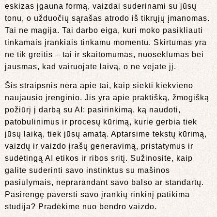
eskizas įgauna formą, vaizdai suderinami su jūsų
tonu, o užduočių sąrašas atrodo iš tikrųjų įmanomas.
Tai ne magija. Tai darbo eiga, kuri moko pasikliauti
tinkamais įrankiais tinkamu momentu. Skirtumas yra
ne tik greitis – tai ir skaitomumas, nuoseklumas bei
jausmas, kad vairuojate laivą, o ne vejate jį.
Šis straipsnis nėra apie tai, kaip siekti kiekvieno
naujausio įrenginio. Jis yra apie praktišką, žmogišką
požiūrį į darbą su AI: pasirinkimą, ką naudoti,
patobulinimus ir procesų kūrimą, kurie gerbia tiek
jūsų laiką, tiek jūsų amatą. Aptarsime tekstų kūrimą,
vaizdų ir vaizdo įrašų generavimą, pristatymus ir
sudėtingą AI etikos ir ribos sritį. Sužinosite, kaip
galite suderinti savo instinktus su mašinos
pasiūlymais, neprarandant savo balso ar standartų.
Pasirengę paversti savo įrankių rinkinį patikima
studija? Pradėkime nuo bendro vaizdo.