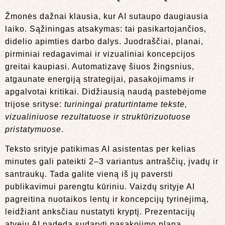
Žmonės dažnai klausia, kur AI sutaupo daugiausia
laiko. Sąžiningas atsakymas: tai pasikartojančios,
didelio apimties darbo dalys. Juodraščiai, planai,
pirminiai redagavimai ir vizualiniai koncepcijos
greitai kaupiasi. Automatizavę šiuos žingsnius,
atgaunate energiją strategijai, pasakojimams ir
apgalvotai kritikai. Didžiausią naudą pastebėjome
trijose srityse:
turiningai praturtintame tekste,
vizualiniuose rezultatuose ir struktūrizuotuose
pristatymuose
.
Teksto srityje patikimas AI asistentas per kelias
minutes gali pateikti 2–3 variantus antraščių, įvadų ir
santraukų. Tada galite vieną iš jų paversti
publikavimui parengtu kūriniu. Vaizdų srityje AI
pagreitina nuotaikos lentų ir koncepcijų tyrinėjimą,
leidžiant anksčiau nustatyti kryptį. Prezentacijų
atveju AI padeda sudaryti pasakojimo planą,