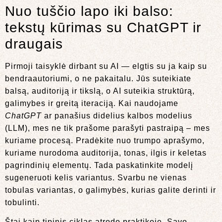
Nuo tuščio lapo iki balso:
tekstų kūrimas su ChatGPT ir
draugais
Pirmoji taisyklė dirbant su AI — elgtis su ja kaip su
bendraautoriumi, o ne pakaitalu. Jūs suteikiate
balsą, auditoriją ir tikslą, o AI suteikia struktūrą,
galimybes ir greitą iteraciją. Kai naudojame
ChatGPT
ar panašius didelius kalbos modelius
(LLM), mes ne tik prašome parašyti pastraipą – mes
kuriame procesą. Pradėkite nuo trumpo aprašymo,
kuriame nurodoma auditorija, tonas, ilgis ir keletas
pagrindinių elementų. Tada paskatinkite modelį
sugeneruoti kelis variantus. Svarbu ne vienas
tobulas variantas, o galimybės, kurias galite derinti ir
tobulinti.
Štai kaip tipinis ciklas atrodo praktikoje. Savo