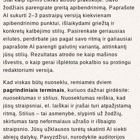
žodžiais parengiate greitą apibendrinimą. Paprašote
AI sukurti 2–3 pastraipų versiją kiekvienam
apibendrinimo punktui, išlaikydami griežtą ir
konkretų kalbėjimo stilių. Pasirenkate geriausias
eilutes, perdirbate jas pagal savo ritmą ir galiausiai
paprašote AI parengti galutinį variantą, atitinkantį
jūsų stilių. Rezultatas atrodo ne kaip mašinos
išvestis, o kaip gerai išplėtota pokalbio su protingu
redaktoriumi versija.
Kad viskas būtų nuoseklu, remiamės dviem
pagrindiniais terminais
, kuriuos dažnai girdėsite:
nuoseklumas
ir
stilius
. Nuoseklumas reiškia, kad
jūsų straipsniai, el. laiškai ir įrašai turi atpažįstamą
ritmą. Stilius – tai asmenybė, slypinti už žodžių,
skirtumas tarp neformalaus užrašo ir išbaigto
straipsnio. Jūsų užklausos turėtų skatinti AI siekti
abiejų dalykų. Pavyzdžiui, nurodykite auditorijos