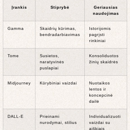
Įrankis
Stiprybė
Geriausias
naudojimas
Gamma
Skaidrių kūrimas,
Istorijomis
bendradarbiavimas
pagrįsti
rinkiniai
Tome
Susietos,
Konsoliduotos
naratyvinės
žinių skaidrės
puslapiai
Midjourney
Kūrybiniai vaizdai
Nuotaikos
lentos ir
koncepcinė
dailė
DALL-E
Prieinami
Individualizuoti
nurodymai, stilius
vaizdai su
aiškiais