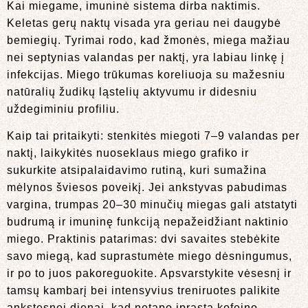
Kai miegame, imuninė sistema dirba naktimis.
Keletas gerų naktų visada yra geriau nei daugybė
bemiegių. Tyrimai rodo, kad žmonės, miega mažiau
nei septynias valandas per naktį, yra labiau linkę į
infekcijas. Miego trūkumas koreliuoja su mažesniu
natūralių žudikų ląstelių aktyvumu ir didesniu
uždegiminiu profiliu.
Kaip tai pritaikyti: stenkitės miegoti 7–9 valandas per
naktį, laikykitės nuoseklaus miego grafiko ir
sukurkite atsipalaidavimo rutiną, kuri sumažina
mėlynos šviesos poveikį. Jei ankstyvas pabudimas
vargina, trumpas 20–30 minučių miegas gali atstatyti
budrumą ir imuninę funkciją nepažeidžiant naktinio
miego. Praktinis patarimas: dvi savaites stebėkite
savo miegą, kad suprastumėte miego dėsningumus,
ir po to juos pakoreguokite. Apsvarstykite vėsesnį ir
tamsų kambarį bei intensyvius treniruotes palikite
ankstesnei dienai, kad netapo įprasta kofeino