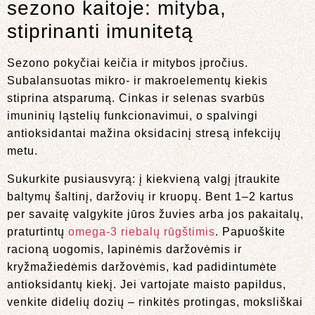
sezono kaitoje: mityba,
stiprinanti imunitetą
Sezono pokyčiai keičia ir mitybos įpročius.
Subalansuotas mikro- ir makroelementų kiekis
stiprina atsparumą. Cinkas ir selenas svarbūs
imuninių ląstelių funkcionavimui, o spalvingi
antioksidantai mažina oksidacinį stresą infekcijų
metu.
Sukurkite pusiausvyrą: į kiekvieną valgį įtraukite
baltymų šaltinį, daržovių ir kruopų. Bent 1–2 kartus
per savaitę valgykite jūros žuvies arba jos pakaitalų,
praturtintų
omega-3 riebalų rūgštimis
. Papuoškite
racioną uogomis, lapinėmis daržovėmis ir
kryžmažiedėmis daržovėmis, kad padidintumėte
antioksidantų kiekį. Jei vartojate maisto papildus,
venkite didelių dozių – rinkitės protingas, moksliškai