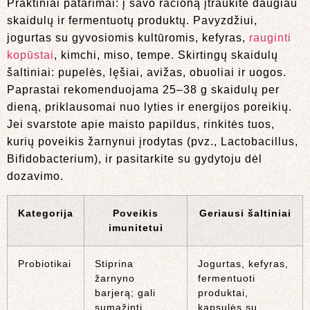
Praktiniai patarimai: į savo racioną įtraukite daugiau
skaidulų ir fermentuotų produktų. Pavyzdžiui,
jogurtas su gyvosiomis kultūromis, kefyras,
rauginti
kopūstai
, kimchi, miso, tempe. Skirtingų skaidulų
šaltiniai: pupelės, lęšiai, avižas, obuoliai ir uogos.
Paprastai rekomenduojama 25–38 g skaidulų per
dieną, priklausomai nuo lyties ir energijos poreikių.
Jei svarstote apie maisto papildus, rinkitės tuos,
kurių poveikis žarnynui įrodytas (pvz., Lactobacillus,
Bifidobacterium), ir pasitarkite su gydytoju dėl
dozavimo.
Kategorija
Poveikis
Geriausi šaltiniai
imunitetui
Probiotikai
Stiprina
Jogurtas, kefyras,
žarnyno
fermentuoti
barjerą; gali
produktai,
sumažinti
kapsulės su