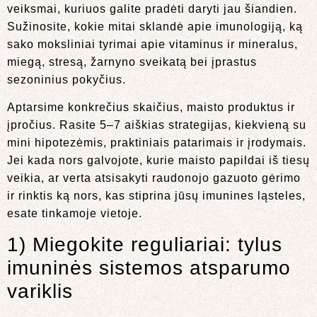
veiksmai, kuriuos galite pradėti daryti jau šiandien.
Sužinosite, kokie mitai sklandė apie imunologiją, ką
sako moksliniai tyrimai apie vitaminus ir mineralus,
miegą, stresą, žarnyno sveikatą bei įprastus
sezoninius pokyčius.
Aptarsime konkrečius skaičius, maisto produktus ir
įpročius. Rasite 5–7 aiškias strategijas, kiekvieną su
mini hipotezėmis, praktiniais patarimais ir įrodymais.
Jei kada nors galvojote, kurie maisto papildai iš tiesų
veikia, ar verta atsisakyti raudonojo gazuoto gėrimo
ir rinktis ką nors, kas stiprina jūsų imunines ląsteles,
esate tinkamoje vietoje.
1) Miegokite reguliariai: tylus
imuninės sistemos atsparumo
variklis