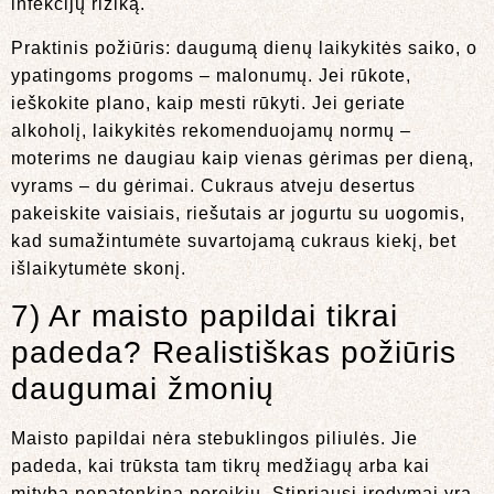
infekcijų riziką.
Praktinis požiūris: daugumą dienų laikykitės saiko, o
ypatingoms progoms – malonumų. Jei rūkote,
ieškokite plano, kaip mesti rūkyti. Jei geriate
alkoholį, laikykitės rekomenduojamų normų –
moterims ne daugiau kaip vienas gėrimas per dieną,
vyrams – du gėrimai. Cukraus atveju desertus
pakeiskite vaisiais, riešutais ar jogurtu su uogomis,
kad sumažintumėte suvartojamą cukraus kiekį, bet
išlaikytumėte skonį.
7) Ar maisto papildai tikrai
padeda? Realistiškas požiūris
daugumai žmonių
Maisto papildai nėra stebuklingos piliulės. Jie
padeda, kai trūksta tam tikrų medžiagų arba kai
mityba nepatenkina poreikių. Stipriausi įrodymai yra