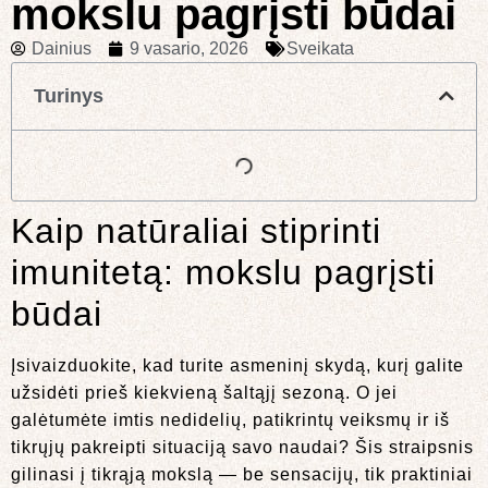
mokslu pagrįsti būdai
Dainius
9 vasario, 2026
Sveikata
Turinys
Kaip natūraliai stiprinti
imunitetą: mokslu pagrįsti
būdai
Įsivaizduokite, kad turite asmeninį skydą, kurį galite
užsidėti prieš kiekvieną šaltąjį sezoną. O jei
galėtumėte imtis nedidelių, patikrintų veiksmų ir iš
tikrųjų pakreipti situaciją savo naudai? Šis straipsnis
gilinasi į tikrąją mokslą — be sensacijų, tik praktiniai