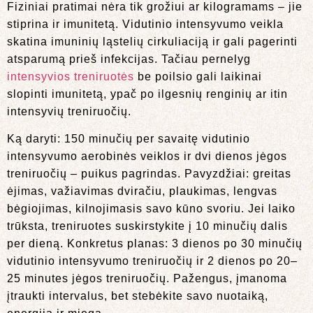
Fiziniai pratimai nėra tik grožiui ar kilogramams – jie
stiprina ir imunitetą. Vidutinio intensyvumo veikla
skatina imuninių ląstelių cirkuliaciją ir gali pagerinti
atsparumą prieš infekcijas. Tačiau pernelyg
intensyvios treniruotės
be poilsio gali laikinai
slopinti imunitetą, ypač po ilgesnių renginių ar itin
intensyvių treniruočių.
Ką daryti: 150 minučių per savaitę vidutinio
intensyvumo aerobinės veiklos ir dvi dienos jėgos
treniruočių – puikus pagrindas. Pavyzdžiai: greitas
ėjimas, važiavimas dviračiu, plaukimas, lengvas
bėgiojimas, kilnojimasis savo kūno svoriu. Jei laiko
trūksta, treniruotes suskirstykite į 10 minučių dalis
per dieną. Konkretus planas: 3 dienos po 30 minučių
vidutinio intensyvumo treniruočių ir 2 dienos po 20–
25 minutes jėgos treniruočių. Pažengus, įmanoma
įtraukti intervalus, bet stebėkite savo nuotaiką,