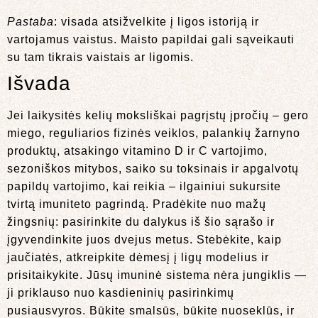
Pastaba
: visada atsižvelkite į ligos istoriją ir
vartojamus vaistus. Maisto papildai gali sąveikauti
su tam tikrais vaistais ar ligomis.
Išvada
Jei laikysitės kelių moksliškai pagrįstų įpročių – gero
miego, reguliarios fizinės veiklos, palankių žarnyno
produktų, atsakingo vitamino D ir C vartojimo,
sezoniškos mitybos, saiko su toksinais ir apgalvotų
papildų vartojimo, kai reikia – ilgainiui sukursite
tvirtą imuniteto pagrindą. Pradėkite nuo mažų
žingsnių: pasirinkite du dalykus iš šio sąrašo ir
įgyvendinkite juos dvejus metus. Stebėkite, kaip
jaučiatės, atkreipkite dėmesį į ligų modelius ir
prisitaikykite. Jūsų imuninė sistema nėra jungiklis —
ji priklauso nuo kasdieninių pasirinkimų
pusiausvyros. Būkite smalsūs, būkite nuoseklūs, ir