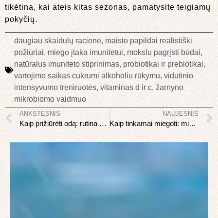
tikėtina, kai ateis kitas sezonas, pamatysite teigiamų
pokyčių.
daugiau skaidulų racione
,
maisto papildai realistiški
požiūriai
,
miego įtaka imunitetui
,
mokslu pagrįsti būdai
,
natūralus imuniteto stiprinimas
,
probiotikai ir prebiotikai
,
vartojimo saikas cukrumi alkoholiu rūkymu
,
vidutinio
intensyvumo treniruotės
,
vitaminas d ir c
,
žarnyno
mikrobiomo vaidmuo
ANKSTESNIS
NAUJESNIS
Kaip prižiūrėti odą: rutina pagal odos tipą
Kaip tinkamai miegoti: miego higienos vadovas