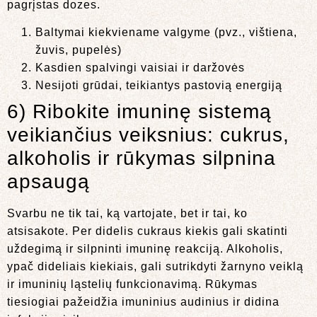
pagrįstas dozes.
Baltymai kiekviename valgyme (pvz., vištiena,
žuvis, pupelės)
Kasdien spalvingi vaisiai ir daržovės
Nesijoti grūdai, teikiantys pastovią energiją
6) Ribokite imuninę sistemą
veikiančius veiksnius: cukrus,
alkoholis ir rūkymas silpnina
apsaugą
Svarbu ne tik tai, ką vartojate, bet ir tai, ko
atsisakote. Per didelis cukraus kiekis gali skatinti
uždegimą ir silpninti imuninę reakciją. Alkoholis,
ypač dideliais kiekiais, gali sutrikdyti žarnyno veiklą
ir imuninių ląstelių funkcionavimą. Rūkymas
tiesiogiai pažeidžia imuninius audinius ir didina