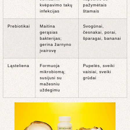
kvėpavimo takų
pažymėtais
infekcijas
štamais
Prebiotikai
Maitina
Svogūnai,
gerąsias
česnakai, porai,
bakterijas;
šparagai, bananai
gerina žarnyno
įvairovę
Ląsteliena
Formuoja
Pupelės, sveiki
mikrobiomą;
vaisiai, sveiki
susijusi su
grūdai
mažesniu
uždegimu