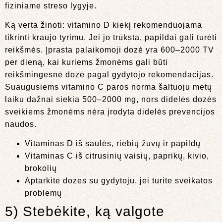
fiziniame streso lygyje.
Ką verta žinoti: vitamino D kiekį rekomenduojama
tikrinti kraujo tyrimu. Jei jo trūksta, papildai gali turėti
reikšmės. Įprasta palaikomoji dozė yra 600–2000 TV
per dieną, kai kuriems žmonėms gali būti
reikšmingesnė dozė pagal gydytojo rekomendacijas.
Suaugusiems vitamino C paros norma šaltuoju metų
laiku dažnai siekia 500–2000 mg, nors didelės dozės
sveikiems žmonėms nėra įrodyta didelės prevencijos
naudos.
Vitaminas D iš saulės, riebių žuvų ir papildų
Vitaminas C iš citrusinių vaisių, paprikų, kivio,
brokolių
Aptarkite dozes su gydytoju, jei turite sveikatos
problemų
5) Stebėkite, ką valgote