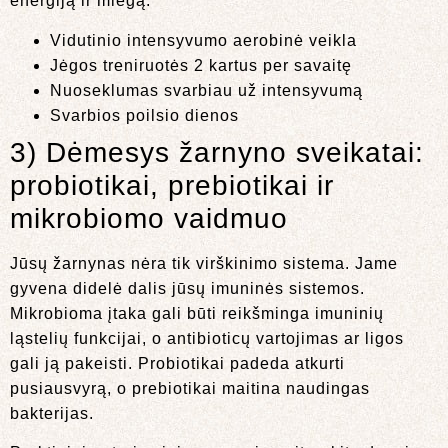
energiją ir miegą.
Vidutinio intensyvumo aerobinė veikla
Jėgos treniruotės 2 kartus per savaitę
Nuoseklumas svarbiau už intensyvumą
Svarbios poilsio dienos
3) Dėmesys žarnyno sveikatai:
probiotikai, prebiotikai ir
mikrobiomo vaidmuo
Jūsų žarnynas nėra tik virškinimo sistema. Jame
gyvena didelė dalis jūsų imuninės sistemos.
Mikrobioma įtaka gali būti reikšminga imuninių
ląstelių funkcijai, o antibioticų vartojimas ar ligos
gali ją pakeisti. Probiotikai padeda atkurti
pusiausvyrą, o prebiotikai maitina naudingas
bakterijas.