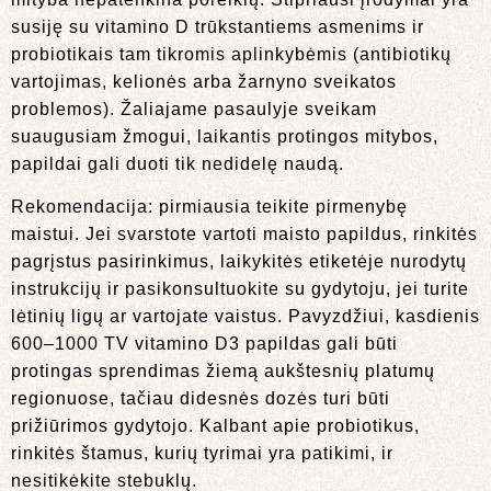
susiję su vitamino D trūkstantiems asmenims ir
probiotikais tam tikromis aplinkybėmis (antibiotikų
vartojimas, kelionės arba žarnyno sveikatos
problemos). Žaliajame pasaulyje sveikam
suaugusiam žmogui, laikantis protingos mitybos,
papildai gali duoti tik nedidelę naudą.
Rekomendacija: pirmiausia teikite pirmenybę
maistui. Jei svarstote vartoti maisto papildus, rinkitės
pagrįstus pasirinkimus, laikykitės etiketėje nurodytų
instrukcijų ir pasikonsultuokite su gydytoju, jei turite
lėtinių ligų ar vartojate vaistus. Pavyzdžiui, kasdienis
600–1000 TV vitamino D3 papildas gali būti
protingas sprendimas žiemą aukštesnių platumų
regionuose, tačiau didesnės dozės turi būti
prižiūrimos gydytojo. Kalbant apie probiotikus,
rinkitės štamus, kurių tyrimai yra patikimi, ir
nesitikėkite stebuklų.