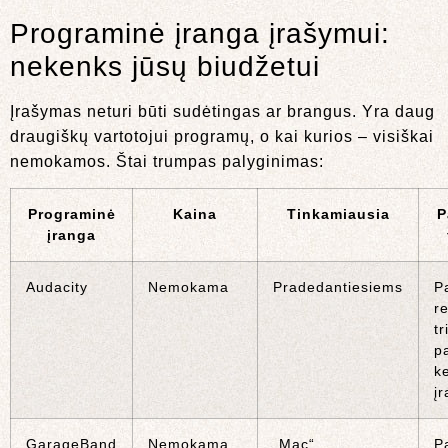
Programinė įranga įrašymui:
nekenks jūsų biudžetui
Įrašymas neturi būti sudėtingas ar brangus. Yra daug
draugiškų vartotojui programų, o kai kurios – visiškai
nemokamos. Štai trumpas palyginimas:
Programinė
Kaina
Tinkamiausia
P
įranga
Audacity
Nemokama
Pradedantiesiems
P
r
t
p
ke
į
GarageBand
Nemokama
„Mac“
P