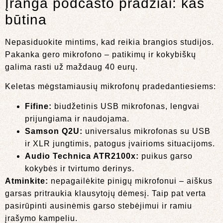
Įranga podcasto pradžiai: kas
būtina
Nepasiduokite mintims, kad reikia brangios studijos.
Pakanka gero mikrofono – patikimų ir kokybiškų
galima rasti už maždaug 40 eurų.
Keletas mėgstamiausių mikrofonų pradedantiesiems:
Fifine:
biudžetinis USB mikrofonas, lengvai
prijungiama ir naudojama.
Samson Q2U:
universalus mikrofonas su USB
ir XLR jungtimis, patogus įvairioms situacijoms.
Audio Technica ATR2100x:
puikus garso
kokybės ir tvirtumo derinys.
Atminkite:
nepagailėkite pinigų mikrofonui – aiškus
garsas pritraukia klausytojų dėmesį. Taip pat verta
pasirūpinti ausinėmis garso stebėjimui ir ramiu
įrašymo kampeliu.