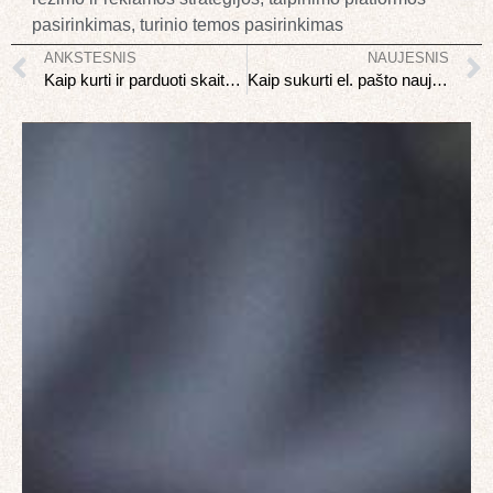
pasirinkimas
,
turinio temos pasirinkimas
ANKSTESNIS
NAUJESNIS
Kaip kurti ir parduoti skaitmeninį turinį internete
Kaip sukurti el. pašto naujienlaiškį verslui