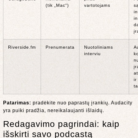
(tik „Mac“)
vartotojams
s
in
i
d
į
Riverside.fm
Prenumerata
Nuotoliniams
A
interviu
k
nu
į
at
ir
ta
Patarimas:
pradėkite nuo paprastų įrankių. Audacity
yra puiki pradžia, nereikalaujanti išlaidų.
Redagavimo pagrindai: kaip
išskirti savo podcastą