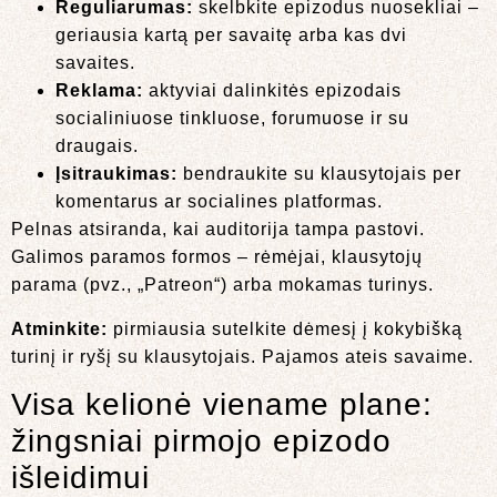
Reguliarumas:
skelbkite epizodus nuosekliai –
geriausia kartą per savaitę arba kas dvi
savaites.
Reklama:
aktyviai dalinkitės epizodais
socialiniuose tinkluose, forumuose ir su
draugais.
Įsitraukimas:
bendraukite su klausytojais per
komentarus ar socialines platformas.
Pelnas atsiranda, kai auditorija tampa pastovi.
Galimos paramos formos – rėmėjai, klausytojų
parama (pvz., „Patreon“) arba mokamas turinys.
Atminkite:
pirmiausia sutelkite dėmesį į kokybišką
turinį ir ryšį su klausytojais. Pajamos ateis savaime.
Visa kelionė viename plane:
žingsniai pirmojo epizodo
išleidimui