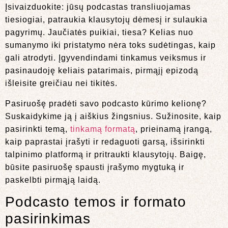
Įsivaizduokite: jūsų podcastas transliuojamas
tiesiogiai, patraukia klausytojų dėmesį ir sulaukia
pagyrimų. Jaučiatės puikiai, tiesa? Kelias nuo
sumanymo iki pristatymo nėra toks sudėtingas, kaip
gali atrodyti. Įgyvendindami tinkamus veiksmus ir
pasinaudoję keliais patarimais, pirmąjį epizodą
išleisite greičiau nei tikitės.
Pasiruošę pradėti savo podcasto kūrimo kelionę?
Suskaidykime ją į aiškius žingsnius. Sužinosite, kaip
pasirinkti temą,
tinkamą formatą
, prieinamą įrangą,
kaip paprastai įrašyti ir redaguoti garsą, išsirinkti
talpinimo platformą ir pritraukti klausytojų. Baigę,
būsite pasiruošę spausti įrašymo mygtuką ir
paskelbti pirmąją laidą.
Podcasto temos ir formato
pasirinkimas