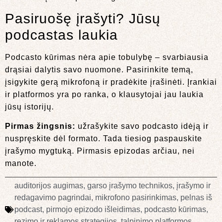
Pasiruošę įrašyti? Jūsų
podcastas laukia
Podcasto kūrimas nėra apie tobulybę – svarbiausia
drąsiai dalytis savo nuomone. Pasirinkite temą,
įsigykite gerą mikrofoną ir pradėkite įrašinėti. Įrankiai
ir platformos yra po ranka, o klausytojai jau laukia
jūsų istorijų.
Pirmas žingsnis:
užrašykite savo podcasto idėją ir
nuspręskite dėl formato. Tada tiesiog paspauskite
įrašymo mygtuką. Pirmasis epizodas arčiau, nei
manote.
auditorijos augimas
,
garso įrašymo technikos
,
įrašymo ir
redagavimo pagrindai
,
mikrofono pasirinkimas
,
pelnas iš
podcast
,
pirmojo epizodo išleidimas
,
podcasto kūrimas
,
rezimo ir reklamos strategijos
,
talpinimo platformos