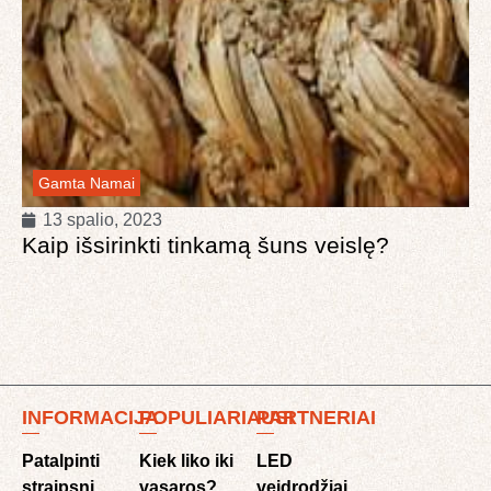
Gamta
Namai
13 spalio, 2023
Kaip išsirinkti tinkamą šuns veislę?
INFORMACIJA
POPULIARIAUSI
PARTNERIAI
Patalpinti
Kiek liko iki
LED
straipsnį
vasaros?
veidrodžiai