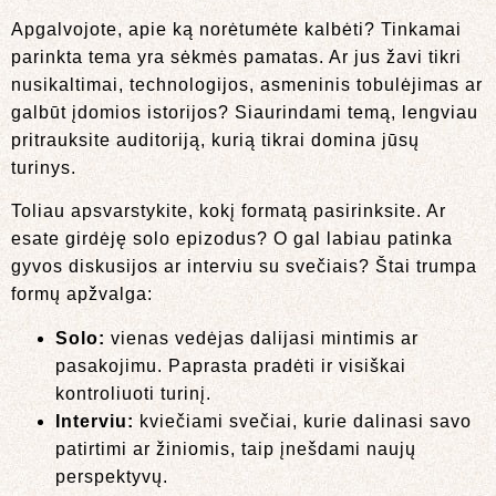
Apgalvojote, apie ką norėtumėte kalbėti? Tinkamai
parinkta tema yra sėkmės pamatas. Ar jus žavi tikri
nusikaltimai, technologijos, asmeninis tobulėjimas ar
galbūt įdomios istorijos? Siaurindami temą, lengviau
pritrauksite auditoriją, kurią tikrai domina jūsų
turinys.
Toliau apsvarstykite, kokį formatą pasirinksite. Ar
esate girdėję solo epizodus? O gal labiau patinka
gyvos diskusijos ar interviu su svečiais? Štai trumpa
formų apžvalga:
Solo:
vienas vedėjas dalijasi mintimis ar
pasakojimu. Paprasta pradėti ir visiškai
kontroliuoti turinį.
Interviu:
kviečiami svečiai, kurie dalinasi savo
patirtimi ar žiniomis, taip įnešdami naujų
perspektyvų.