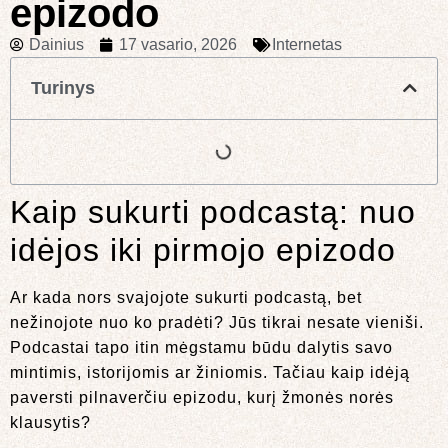
epizodo
Dainius
17 vasario, 2026
Internetas
Turinys
Kaip sukurti podcastą: nuo
idėjos iki pirmojo epizodo
Ar kada nors svajojote sukurti podcastą, bet
nežinojote nuo ko pradėti? Jūs tikrai nesate vieniši.
Podcastai tapo itin mėgstamu būdu dalytis savo
mintimis, istorijomis ar žiniomis. Tačiau kaip idėją
paversti pilnaverčiu epizodu, kurį žmonės norės
klausytis?