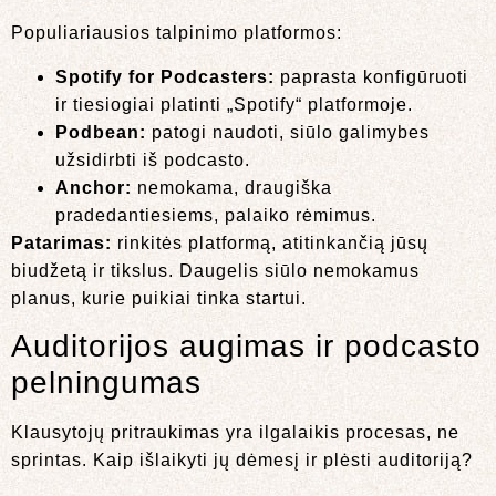
Populiariausios talpinimo platformos:
Spotify for Podcasters:
paprasta konfigūruoti
ir tiesiogiai platinti „Spotify“ platformoje.
Podbean:
patogi naudoti, siūlo galimybes
užsidirbti iš podcasto.
Anchor:
nemokama, draugiška
pradedantiesiems, palaiko rėmimus.
Patarimas:
rinkitės platformą, atitinkančią jūsų
biudžetą ir tikslus. Daugelis siūlo nemokamus
planus, kurie puikiai tinka startui.
Auditorijos augimas ir podcasto
pelningumas
Klausytojų pritraukimas yra ilgalaikis procesas, ne
sprintas. Kaip išlaikyti jų dėmesį ir plėsti auditoriją?