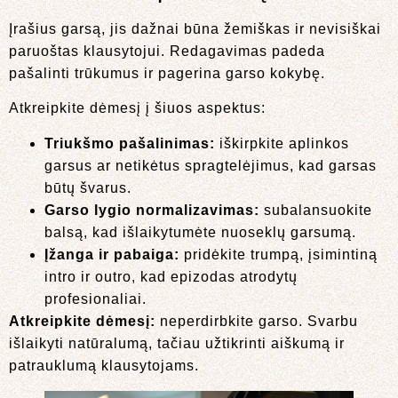
Įrašius garsą, jis dažnai būna žemiškas ir nevisiškai
paruoštas klausytojui. Redagavimas padeda
pašalinti trūkumus ir pagerina garso kokybę.
Atkreipkite dėmesį į šiuos aspektus:
Triukšmo pašalinimas:
iškirpkite aplinkos
garsus ar netikėtus spragtelėjimus, kad garsas
būtų švarus.
Garso lygio normalizavimas:
subalansuokite
balsą, kad išlaikytumėte nuoseklų garsumą.
Įžanga ir pabaiga:
pridėkite trumpą, įsimintiną
intro ir outro, kad epizodas atrodytų
profesionaliai.
Atkreipkite dėmesį:
neperdirbkite garso. Svarbu
išlaikyti natūralumą, tačiau užtikrinti aiškumą ir
patrauklumą klausytojams.