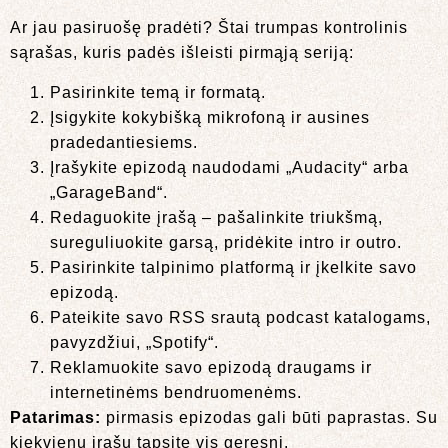
Ar jau pasiruošę pradėti? Štai trumpas kontrolinis
sąrašas, kuris padės išleisti pirmąją seriją:
Pasirinkite temą ir formatą.
Įsigykite kokybišką mikrofoną ir ausines
pradedantiesiems.
Įrašykite epizodą naudodami „Audacity“ arba
„GarageBand“.
Redaguokite įrašą – pašalinkite triukšmą,
sureguliuokite garsą, pridėkite intro ir outro.
Pasirinkite talpinimo platformą ir įkelkite savo
epizodą.
Pateikite savo RSS srautą podcast katalogams,
pavyzdžiui, „Spotify“.
Reklamuokite savo epizodą draugams ir
internetinėms bendruomenėms.
Patarimas:
pirmasis epizodas gali būti paprastas. Su
kiekvienu įrašu tapsite vis geresni.