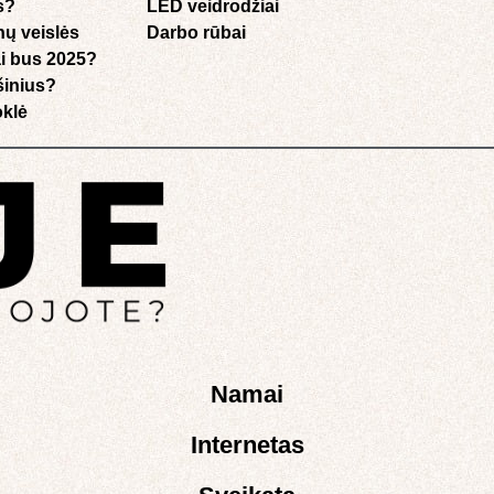
s?
LED veidrodžiai
nų veislės
Darbo rūbai
i bus 2025?
ušinius?
klė​
Namai
Internetas