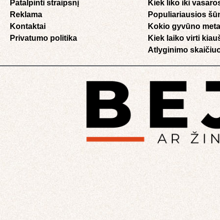
Patalpinti straipsnį
Kiek liko iki vasaro
Reklama
Populiariausios šū
Kontaktai
Kokio gyvūno meta
Privatumo politika
Kiek laiko virti kia
Atlyginimo skaičiuo