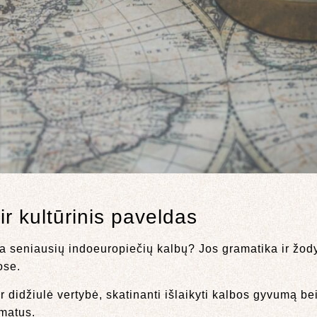
ir kultūrinis paveldas
na seniausių indoeuropiečių kalbų? Jos gramatika ir žo
ose.
r didžiulė vertybė, skatinanti išlaikyti kalbos gyvumą be
amatus.