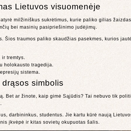
kimas Lietuvos visuomenėje
patyrė milžiniškus sukrėtimus, kurie paliko gilias žaizd
remčių bei masinių pasipriešinimo judėjimų.
jas. Šios traumos paliko skaudžias pasekmes, kurios jautė
 ir tremtys.
u holokausto tragedija.
represijų sistema.
ir drąsos simbolis
ą. Bet ar žinote, kaip gimė Sąjūdis? Tai nebuvo tik politi
.
s, darbininkus, studentus. Jie kartu kūrė naują Lietuvos
is įkvėpė ir kitas sovietų okupuotas šalis.