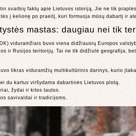
n svarbių faktų apie Lietuvos istoriją. Jie ne tik praplės
ės į kelionę po praeitį, kuri formuoja mūsų dabartį ir ate
ystės mastas: daugiau nei tik teri
 (LDK) viduramžiais buvo viena didžiausių Europos vals
s ir Rusijos teritorijų. Tai ne tik didžiulė geografija, be
vo tikras viduramžių multikultūrinis darinys, kurio įtaka
ei du kartus viršydama dabartinės Lietuvos plotą.
iai, žydai ir kitos tautos.
os savivaldai ir tradicijoms.