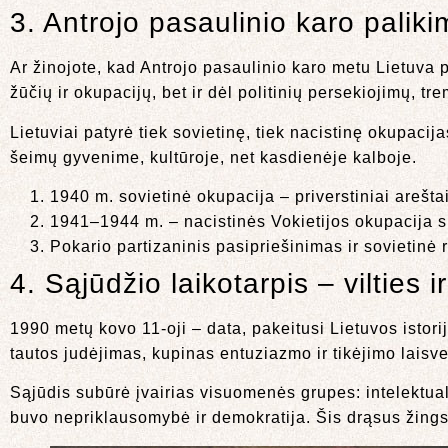
3. Antrojo pasaulinio karo pali
Ar žinojote, kad Antrojo pasaulinio karo metu Lietuva 
žūčių ir okupacijų, bet ir dėl politinių persekiojimų, t
Lietuviai patyrė tiek sovietinę, tiek nacistinę okupaci
šeimų gyvenime, kultūroje, net kasdienėje kalboje.
1940 m. sovietinė okupacija – priverstiniai areštai
1941–1944 m. – nacistinės Vokietijos okupacija s
Pokario partizaninis pasipriešinimas ir sovietinė 
4. Sąjūdžio laikotarpis – vilties 
1990 metų kovo 11-oji – data, pakeitusi Lietuvos istorij
tautos judėjimas, kupinas entuziazmo ir tikėjimo laisve
Sąjūdis subūrė įvairias visuomenės grupes: intelektualu
buvo nepriklausomybė ir demokratija. Šis drąsus žingsn