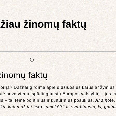
ažiau žinomų faktų
 žinomų faktų
torija? Dažnai girdime apie didžiuosius karus ar žymius d
tė buvo viena įspūdingiausių Europos valstybių – jos mast
s – tai lėmė politinius ir kultūrinius posūkius.
Ar žinote,
a kaina už tai teko sumokėti? Ir, svarbiausia, ką galim