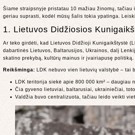
Šiame straipsnyje pristatau 10 mažiau žinomų, tačiau iti
geriau suprasti, kodėl mūsų šalis tokia ypatinga. Leiskit
1. Lietuvos Didžiosios Kunigaikšt
Ar teko girdėti, kad Lietuvos Didžioji Kunigaikštystė
dabartinės Lietuvos, Baltarusijos, Ukrainos, dalį Lenkijo
skatino prekybą, kultūrų mainus ir įvairiapusę politiką.
Reikšminga:
LDK nebuvo vien lietuvių valstybė – tai bu
LDK teritorija siekė apie 800 000 km² – daugiau n
Čia gyveno lietuviai, baltarusiai, ukrainiečiai, totor
Valdžia buvo centralizuota, tačiau leido veikti viet