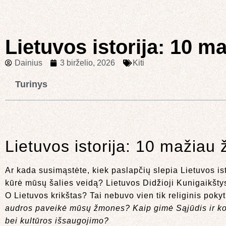
Lietuvos istorija: 10 m
Dainius
3 birželio, 2026
Kiti
Turinys
Lietuvos istorija: 10 mažiau
Ar kada susimąstėte, kiek paslapčių slepia Lietuvos is
kūrė mūsų šalies veidą? Lietuvos Didžioji Kunigaikštys
O Lietuvos krikštas? Tai nebuvo vien tik religinis pokyti
audros paveikė mūsų žmones? Kaip gimė Sąjūdis ir koki
bei kultūros išsaugojimo?