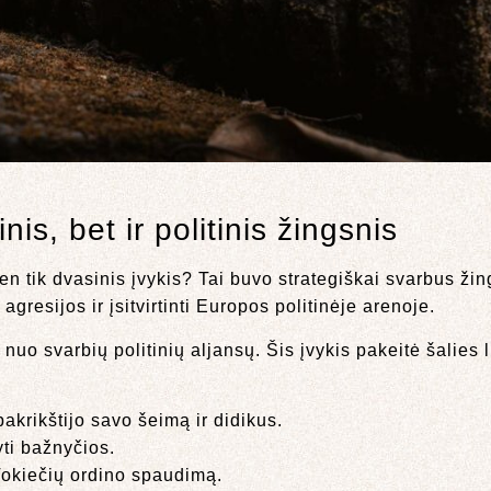
nis, bet ir politinis žingsnis
en tik dvasinis įvykis? Tai buvo strategiškai svarbus ži
resijos ir įsitvirtinti Europos politinėje arenoje.
nuo svarbių politinių aljansų. Šis įvykis pakeitė šalies l
pakrikštijo savo šeimą ir didikus.
yti bažnyčios.
i Vokiečių ordino spaudimą.