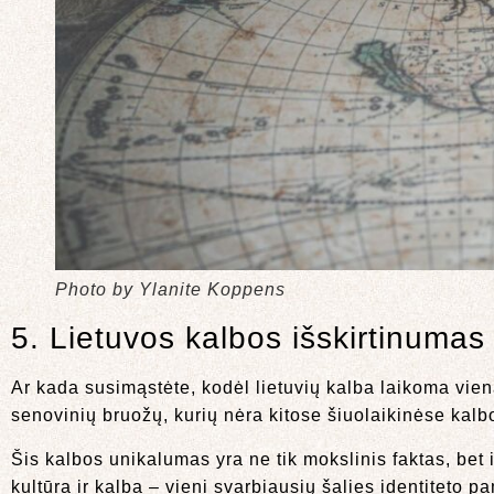
Photo by Ylanite Koppens
5. Lietuvos kalbos išskirtinumas 
Ar kada susimąstėte, kodėl lietuvių kalba laikoma vie
senovinių bruožų, kurių nėra kitose šiuolaikinėse kalb
Šis kalbos unikalumas yra ne tik mokslinis faktas, bet i
kultūra ir kalba – vieni svarbiausių šalies identiteto p