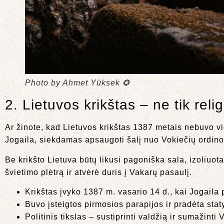
Photo by Ahmet Yüksek ✪
2. Lietuvos krikštas – ne tik religi
Ar žinote, kad Lietuvos krikštas 1387 metais nebuvo vi
Jogaila, siekdamas apsaugoti šalį nuo Vokiečių ordino ag
Be krikšto Lietuva būtų likusi pagoniška sala, izoliuota 
švietimo plėtrą ir atvėrė duris į Vakarų pasaulį.
Krikštas įvyko 1387 m. vasario 14 d., kai Jogaila 
Buvo įsteigtos pirmosios parapijos ir pradėta stat
Politinis tikslas – sustiprinti valdžią ir sumažint