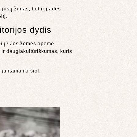
 jūsų žinias, bet ir padės
itį.
torijos dydis
tybių? Jos žemės apėmė
t ir daugiakultūriškumas, kuris
 juntama iki šiol.