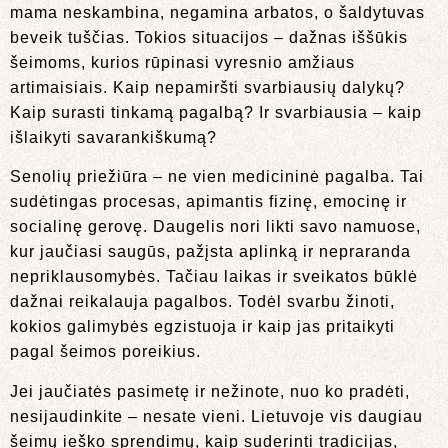
mama neskambina, negamina arbatos, o šaldytuvas
beveik tuščias. Tokios situacijos – dažnas iššūkis
šeimoms, kurios rūpinasi vyresnio amžiaus
artimaisiais. Kaip nepamiršti svarbiausių dalykų?
Kaip surasti tinkamą pagalbą? Ir svarbiausia – kaip
išlaikyti savarankiškumą?
Senolių priežiūra – ne vien medicininė pagalba. Tai
sudėtingas procesas, apimantis fizinę, emocinę ir
socialinę gerovę. Daugelis nori likti savo namuose,
kur jaučiasi saugūs, pažįsta aplinką ir nepraranda
nepriklausomybės. Tačiau laikas ir sveikatos būklė
dažnai reikalauja pagalbos. Todėl svarbu žinoti,
kokios galimybės egzistuoja ir kaip jas pritaikyti
pagal šeimos poreikius.
Jei jaučiatės pasimetę ir nežinote, nuo ko pradėti,
nesijaudinkite – nesate vieni. Lietuvoje vis daugiau
šeimų ieško sprendimų, kaip suderinti tradicijas,