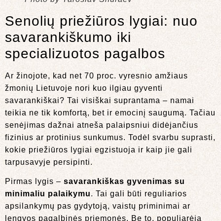
Senolių priežiūros lygiai: nuo
savarankiškumo iki
specializuotos pagalbos
Ar žinojote, kad net 70 proc. vyresnio amžiaus
žmonių Lietuvoje nori kuo ilgiau gyventi
savarankiškai? Tai visiškai suprantama – namai
teikia ne tik komfortą, bet ir emocinį saugumą. Tačiau
senėjimas dažnai atneša palaipsniui didėjančius
fizinius ar protinius sunkumus. Todėl svarbu suprasti,
kokie priežiūros lygiai egzistuoja ir kaip jie gali
tarpusavyje persipinti.
Pirmas lygis –
savarankiškas gyvenimas su
minimaliu palaikymu
. Tai gali būti reguliarios
apsilankymų pas gydytoją, vaistų priminimai ar
lengvos pagalbinės priemonės. Be to, populiarėja