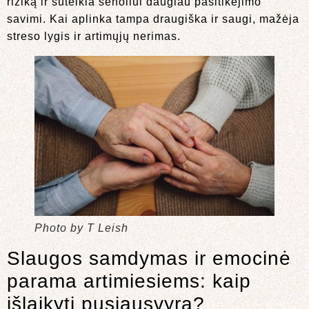
riziką ir suteikia senoliui daugiau pasitikėjimo
savimi. Kai aplinka tampa draugiška ir saugi, mažėja
streso lygis ir artimųjų nerimas.
Photo by T Leish
Slaugos samdymas ir emocinė
parama artimiesiems: kaip
išlaikyti pusiausvyrą?