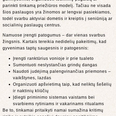
parinkti tinkamą priežiūros modelį. Tačiau ne visada
šios paslaugos yra žinomos ar lengvai pasiekiamos,
todėl svarbu aktyviai domėtis ir kreiptis į seniūniją ar
socialinių paslaugų centrus.
Namuose įrengti patogumus – dar vienas svarbus
žingsnis. Kartais tereikia nedidelių pakeitimų, kad
gyvenimas taptų saugesnis ir patogesnis:
Įrengti ranktūrius vonioje ir prie tualeto
Sumontuoti neslystančias grindų dangas
Naudoti judėjimą palengvinančias priemones –
vaikštynes, lazdas
Organizuoti apšvietimą taip, kad neliktų šešėlių
ir naktinių kliūčių
Įdiegti priminimo sistemas vaistams bei
svarbiems rytiniams ir vakarinams ritualams
Be to, tinkamai pritaikyti namai sumažina kritimų