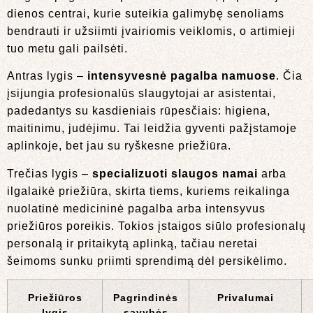
dienos centrai, kurie suteikia galimybę senoliams
bendrauti ir užsiimti įvairiomis veiklomis, o artimieji
tuo metu gali pailsėti.
Antras lygis –
intensyvesnė pagalba namuose
. Čia
įsijungia profesionalūs slaugytojai ar asistentai,
padedantys su kasdieniais rūpesčiais: higiena,
maitinimu, judėjimu. Tai leidžia gyventi pažįstamoje
aplinkoje, bet jau su ryškesne priežiūra.
Trečias lygis –
specializuoti slaugos namai
arba
ilgalaikė priežiūra, skirta tiems, kuriems reikalinga
nuolatinė medicininė pagalba arba intensyvus
priežiūros poreikis. Tokios įstaigos siūlo profesionalų
personalą ir pritaikytą aplinką, tačiau neretai
šeimoms sunku priimti sprendimą dėl persikėlimo.
Priežiūros
Pagrindinės
Privalumai
lygis
savybės