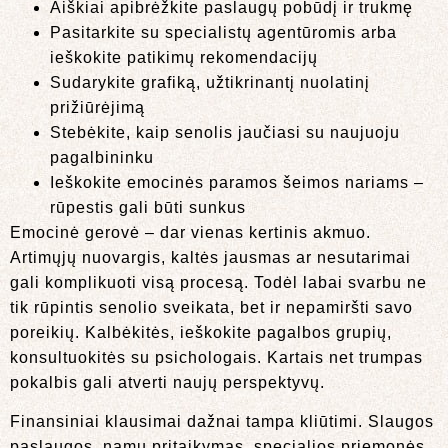
Aiškiai apibrėžkite paslaugų pobūdį ir trukmę
Pasitarkite su specialistų agentūromis arba
ieškokite patikimų rekomendacijų
Sudarykite grafiką, užtikrinantį nuolatinį
prižiūrėjimą
Stebėkite, kaip senolis jaučiasi su naujuoju
pagalbininku
Ieškokite emocinės paramos šeimos nariams –
rūpestis gali būti sunkus
Emocinė gerovė – dar vienas kertinis akmuo.
Artimųjų nuovargis, kaltės jausmas ar nesutarimai
gali komplikuoti visą procesą. Todėl labai svarbu ne
tik rūpintis senolio sveikata, bet ir nepamiršti savo
poreikių. Kalbėkitės, ieškokite pagalbos grupių,
konsultuokitės su psichologais. Kartais net trumpas
pokalbis gali atverti naujų perspektyvų.
Finansiniai klausimai dažnai tampa kliūtimi. Slaugos
paslaugos, namų pritaikymas, specialios priemonės