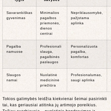
Savarankiškas
Minimalios
Nepriklausomybė,
gyvenimas
pagalbos
pažįstama
priemonės,
aplinka
dienos
centrai
Pagalba
Profesionali
Personalizuota
namuose
slauga,
pagalba,
pagalbinės
komfortas
paslaugos
Slaugos
Nuolatinė
Profesionalumas,
namai
medicininė
saugi aplinka
priežiūra
Tokios galimybės leidžia kiekvienai šeimai pasirinkti
tai, kas geriausiai atitinka jų artimojo poreikius.