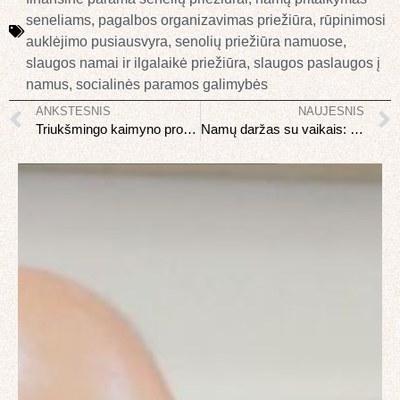
seneliams
,
pagalbos organizavimas priežiūra
,
rūpinimosi
auklėjimo pusiausvyra
,
senolių priežiūra namuose
,
slaugos namai ir ilgalaikė priežiūra
,
slaugos paslaugos į
namus
,
socialinės paramos galimybės
ANKSTESNIS
NAUJESNIS
Triukšmingo kaimyno problema: kaip spręsti teisingai
Namų daržas su vaikais: kaip įtraukti ir ką auginti