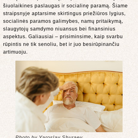
šiuolaikines paslaugas ir socialinę paramą. Šiame
straipsnyje aptarsime skirtingus priežiūros lygius,
socialinės paramos galimybes, namų pritaikymą,
slaugytojų samdymo niuansus bei finansinius
aspektus. Galiausiai – prisiminsime, kaip svarbu
rūpintis ne tik senoliu, bet ir juo besirūpinančiu
artimuoju.
Photo by Yaroslav Shuraev