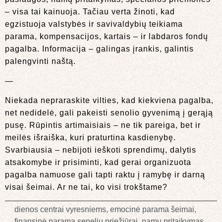
– visa tai kainuoja. Tačiau verta žinoti, kad
egzistuoja valstybės ir savivaldybių teikiama
parama, kompensacijos, kartais – ir labdaros fondų
pagalba. Informacija – galingas įrankis, galintis
palengvinti naštą.
—
Niekada nepraraskite vilties, kad kiekviena pagalba,
net nedidelė, gali pakeisti senolio gyvenimą į gerąją
pusę. Rūpintis artimaisiais – ne tik pareiga, bet ir
meilės išraiška, kuri praturtina kasdienybę.
Svarbiausia – nebijoti ieškoti sprendimų, dalytis
atsakomybe ir prisiminti, kad gerai organizuota
pagalba namuose gali tapti raktu į ramybę ir darną
visai šeimai. Ar ne tai, ko visi trokštame?
dienos centrai vyresniems
,
emocinė parama šeimai
,
finansinė parama senelių priežiūrai
,
namų pritaikymas