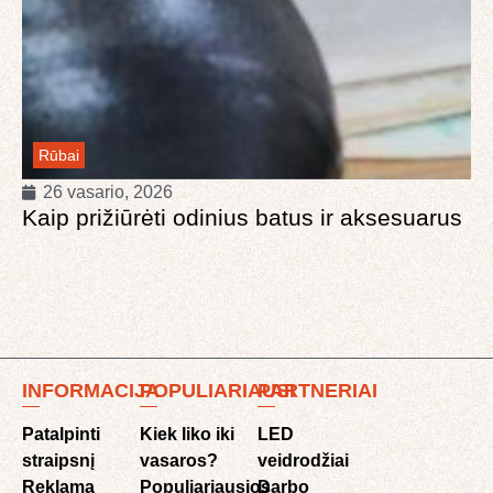
Rūbai
26 vasario, 2026
Kaip prižiūrėti odinius batus ir aksesuarus
INFORMACIJA
POPULIARIAUSI
PARTNERIAI
Patalpinti
Kiek liko iki
LED
straipsnį
vasaros?
veidrodžiai
Reklama
Populiariausios
Darbo