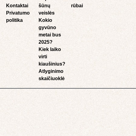
Kontaktai
šūnų
rūbai
Privatumo
veislės
politika
Kokio
gyvūno
metai bus
2025?
Kiek laiko
virti
kiaušinius?
Atlyginimo
skaičiuoklė​