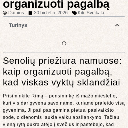
organizuoti pagalbą
Dainius
30 birželio, 2026
Kiti
,
Sveikata
Turinys
Senolių priežiūra namuose:
kaip organizuoti pagalbą,
kad viskas vyktų sklandžiai
Prisiminkite Rimą – pensininkę iš mažo miestelio,
kuri vis dar gyvena savo name, kuriame praleido visą
gyvenimą. Ji pati pasigamina pietus, pasivaikšto
sode, o dienomis laukia vaikų apsilankymo. Tačiau
vieną rytą dukra atėjo į svečius ir pastebėjo, kad