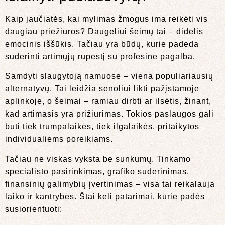
Kaip jaučiatės, kai mylimas žmogus ima reikėti vis
daugiau priežiūros? Daugeliui šeimų tai – didelis
emocinis iššūkis. Tačiau yra būdų, kurie padeda
suderinti artimųjų rūpestį su profesine pagalba.
Samdyti slaugytoją namuose – viena populiariausių
alternatyvų. Tai leidžia senoliui likti pažįstamoje
aplinkoje, o šeimai – ramiau dirbti ar ilsėtis, žinant,
kad artimasis yra prižiūrimas. Tokios paslaugos gali
būti tiek trumpalaikės, tiek ilgalaikės, pritaikytos
individualiems poreikiams.
Tačiau ne viskas vyksta be sunkumų. Tinkamo
specialisto pasirinkimas, grafiko suderinimas,
finansinių galimybių įvertinimas – visa tai reikalauja
laiko ir kantrybės. Štai keli patarimai, kurie padės
susiorientuoti: