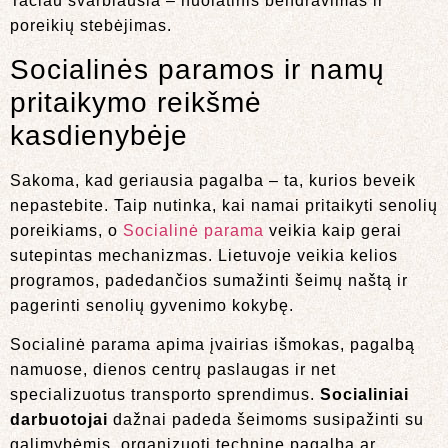
Tačiau svarbiausia – nuolatinis bendravimas ir
poreikių stebėjimas.
Socialinės paramos ir namų
pritaikymo reikšmė
kasdienybėje
Sakoma, kad geriausia pagalba – ta, kurios beveik
nepastebite. Taip nutinka, kai namai pritaikyti senolių
poreikiams, o
Socialinė parama
veikia kaip gerai
sutepintas mechanizmas. Lietuvoje veikia kelios
programos, padedančios sumažinti šeimų naštą ir
pagerinti senolių gyvenimo kokybę.
Socialinė parama apima įvairias išmokas, pagalbą
namuose, dienos centrų paslaugas ir net
specializuotus transporto sprendimus.
Socialiniai
darbuotojai
dažnai padeda šeimoms susipažinti su
galimybėmis, organizuoti techninę pagalbą ar