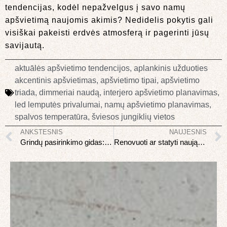
tendencijas, kodėl nepažvelgus į savo namų
apšvietimą naujomis akimis? Nedidelis pokytis gali
visiškai pakeisti erdvės atmosferą ir pagerinti jūsų
savijautą.
aktuālės apšvietimo tendencijos
,
aplankinis užduoties
akcentinis apšvietimas
,
apšvietimo tipai
,
apšvietimo
triada
,
dimmeriai naudą
,
interjero apšvietimo planavimas
,
led lemputės privalumai
,
namų apšvietimo planavimas
,
spalvos temperatūra
,
šviesos jungiklių vietos
ANKSTESNIS
NAUJESNIS
Grindų pasirinkimo gidas: laminatas, vinilis, medis ar plytelės
Renovuoti ar statyti naują: kaip priimti teisingą sprendimą