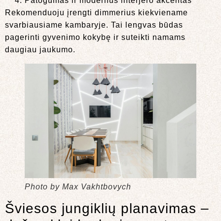
Patogumas ir modernus interjero akcentas
Rekomenduoju įrengti dimmerius kiekviename
svarbiausiame kambaryje. Tai lengvas būdas
pagerinti gyvenimo kokybę ir suteikti namams
daugiau jaukumo.
Photo by Max Vakhtbovych
Šviesos jungiklių planavimas –