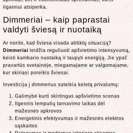
ilgainiui atsiperka.
Dimmeriai – kaip paprastai
valdyti šviesą ir nuotaiką
Ar norite, kad šviesa visada atitiktų situaciją?
Dimmeriai
leidžia reguliuoti apšvietimo intensyvumą,
keisti kambario nuotaiką ir taupyti energiją. Jie ypač
pravartūs svetainėje, miegamajame ar valgomajame,
kur skiriasi poreikis šviesai.
Investicija į dimmerius suteikia keletą privalumų:
Galimybė kurti skirtingas apšvietimo scenas
Ilgesnis lemputių tarnavimo laikas dėl
mažesnės apkrovos
Energetinis efektyvumas ir mažesnės elektros
sąskaitos