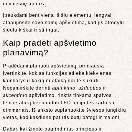
intymesnę aplinką.
Įtraukdami bent vieną iš šių elementų, lengvai
atnaujinsite savo namų apšvietimą, kad jis atrodytų
šiuolaikiškai ir stilingai.
Kaip pradėti apšvietimo
planavimą?
Pradėdami planuoti apšvietimą, pirmiausia
įvertinkite, kokias funkcijas atlieka kiekvienas
kambarys ir kokią nuotaiką norite sukurti.
Nepamirškite derinti
aplinkinio
,
užduoties
ir
akcentinio
apšvietimo, rinktis tinkamą spalvos
temperatūrą bei naudoti LED lemputes kartu su
dimmeriais. Iš anksto suplanuokite šviesos jungiklių
vietas, kad kasdienė patirtis būtų patogi ir maloni.
Dabar, kai žinote pagrindinius principus ir