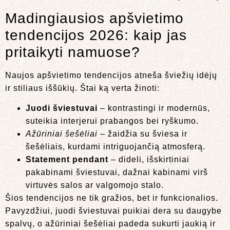
Madingiausios apšvietimo
tendencijos 2026: kaip jas
pritaikyti namuose?
Naujos apšvietimo tendencijos atneša šviežių idėjų
ir stiliaus iššūkių. Štai ką verta žinoti:
Juodi šviestuvai
– kontrastingi ir modernūs,
suteikia interjerui prabangos bei ryškumo.
Ažūriniai šešėliai
– žaidžia su šviesa ir
šešėliais, kurdami intriguojančią atmosferą.
Statement pendant
– dideli, išskirtiniai
pakabinami šviestuvai, dažnai kabinami virš
virtuvės salos ar valgomojo stalo.
Šios tendencijos ne tik gražios, bet ir funkcionalios.
Pavyzdžiui, juodi šviestuvai puikiai dera su daugybe
spalvų, o ažūriniai šešėliai padeda sukurti jaukią ir