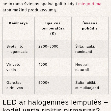
netinkama šviesos spalva gali trikdyti
miego ritmą
arba mažinti produktyvumą.
Kambarys
Spalvos
Šviesos
temperatūra
pobūdis
(K)
Svetainė,
2700–3000
Šilta, jauki,
miegamasis
raminanti
Virtuvė,
4000
Neutrali,
vonia
natūrali
Garažas,
5000+
Šalta, aiški,
dirbtuvės
stimuliuojanti
LED ar halogeninės lemputės –
kodėl verta rinktis pirmąsias?