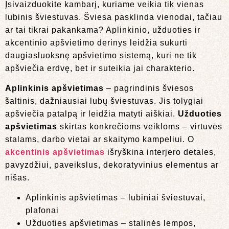
Įsivaizduokite kambarį, kuriame veikia tik vienas
lubinis šviestuvas. Šviesa pasklinda vienodai, tačiau
ar tai tikrai pakankama? Aplinkinio, užduoties ir
akcentinio apšvietimo derinys leidžia sukurti
daugiasluoksnę apšvietimo sistemą, kuri ne tik
apšviečia erdvę, bet ir suteikia jai charakterio.
Aplinkinis apšvietimas
– pagrindinis šviesos
šaltinis, dažniausiai lubų šviestuvas. Jis tolygiai
apšviečia patalpą ir leidžia matyti aiškiai.
Užduoties
apšvietimas
skirtas konkrečioms veikloms – virtuvės
stalams, darbo vietai ar skaitymo kampeliui. O
akcentinis apšvietimas
išryškina interjero detales,
pavyzdžiui, paveikslus, dekoratyvinius elementus ar
nišas.
Aplinkinis apšvietimas – lubiniai šviestuvai,
plafonai
Užduoties apšvietimas – stalinės lempos,