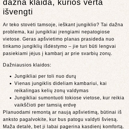
dažna klaida, kurios verta
išvengti
Ar teko stovėti tamsoje, ieškant jungiklio? Tai dažna
problema, kai jungikliai įrengiami nepatogiose
vietose. Geras apšvietimo planas prasideda nuo
tinkamo jungiklių išdėstymo – jie turi būti lengvai
pasiekiami įėjus į kambarį ar prie svarbių zonų.
Dažniausios klaidos:
Jungikliai per toli nuo durų
Vienas jungiklis dideliam kambariui, kai
reikalingas kelių zonų valdymas
Jungikliai sumontuoti tokiose vietose, kur reikia
vaikščioti per tamsią erdvę
Planuodami remontą ar naują apšvietimą, būtinai iš
anksto pagalvokite, kur bus patogu valdyti šviesą.
Maža detalė, bet ji labai pagerina kasdienį komfortą.