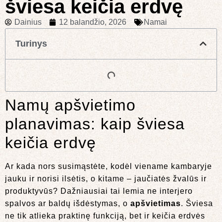
šviesa keičia erdvę
Dainius
12 balandžio, 2026
Namai
Turinys
Namų apšvietimo
planavimas: kaip šviesa
keičia erdvę
Ar kada nors susimąstėte, kodėl viename kambaryje
jauku ir norisi ilsėtis, o kitame – jaučiatės žvalūs ir
produktyvūs? Dažniausiai tai lemia ne interjero
spalvos ar baldų išdėstymas, o
apšvietimas
. Šviesa
ne tik atlieka praktinę funkciją, bet ir keičia erdvės