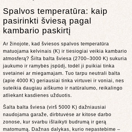
Spalvos temperatūra: kaip
pasirinkti šviesą pagal
kambario paskirtį
Ar žinojote, kad šviesos spalvos temperatūra
matuojama kelvinais (K) ir tiesiogiai veikia kambario
atmosferą? Šilta balta šviesa (2700–3000 K) sukuria
jaukumo ir ramybės įspūdį, todėl ji puikiai tinka
svetainei ar miegamajam. Tuo tarpu neutrali balta
(apie 4000 K) geriausiai tinka virtuvei ir voniai, nes
suteikia daugiau aiškumo ir natūralumo, reikalingo
atliekant kasdienes užduotis.
Šalta balta šviesa (virš 5000 K) dažniausiai
naudojama garaže, dirbtuvėse ar kitose darbo
zonose, kur svarbu išlaikyti budrumą ir gerą
matomumą. Dažnas dalykas, kurio nepastebime –