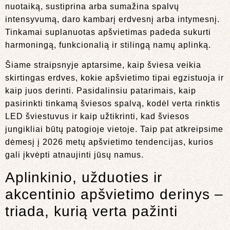
nuotaiką, sustiprina arba sumažina spalvų
intensyvumą, daro kambarį erdvesnį arba intymesnį.
Tinkamai suplanuotas apšvietimas padeda sukurti
harmoningą, funkcionalią ir stilingą namų aplinką.
Šiame straipsnyje aptarsime, kaip šviesa veikia
skirtingas erdves, kokie apšvietimo tipai egzistuoja ir
kaip juos derinti. Pasidalinsiu patarimais, kaip
pasirinkti tinkamą šviesos spalvą, kodėl verta rinktis
LED šviestuvus ir kaip užtikrinti, kad šviesos
jungikliai būtų patogioje vietoje. Taip pat atkreipsime
dėmesį į 2026 metų apšvietimo tendencijas, kurios
gali įkvėpti atnaujinti jūsų namus.
Aplinkinio, užduoties ir
akcentinio apšvietimo derinys –
triada, kurią verta pažinti