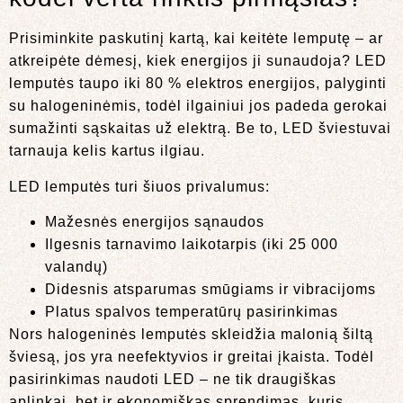
Prisiminkite paskutinį kartą, kai keitėte lemputę – ar
atkreipėte dėmesį, kiek energijos ji sunaudoja? LED
lemputės taupo iki 80 % elektros energijos, palyginti
su halogeninėmis, todėl ilgainiui jos padeda gerokai
sumažinti sąskaitas už elektrą. Be to, LED šviestuvai
tarnauja kelis kartus ilgiau.
LED lemputės turi šiuos privalumus:
Mažesnės energijos sąnaudos
Ilgesnis tarnavimo laikotarpis (iki 25 000
valandų)
Didesnis atsparumas smūgiams ir vibracijoms
Platus spalvos temperatūrų pasirinkimas
Nors halogeninės lemputės skleidžia malonią šiltą
šviesą, jos yra neefektyvios ir greitai įkaista. Todėl
pasirinkimas naudoti LED – ne tik draugiškas
aplinkai, bet ir ekonomiškas sprendimas, kuris