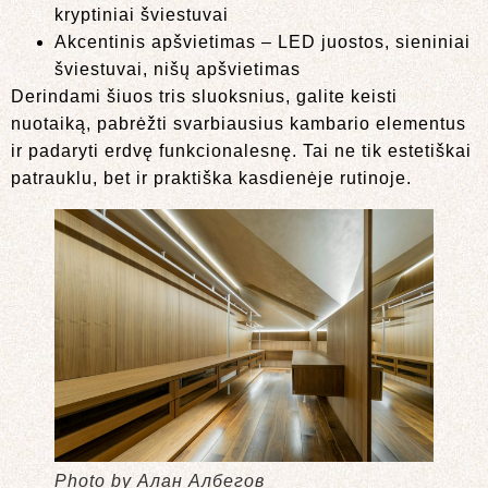
kryptiniai šviestuvai
Akcentinis apšvietimas – LED juostos, sieniniai
šviestuvai, nišų apšvietimas
Derindami šiuos tris sluoksnius, galite keisti
nuotaiką, pabrėžti svarbiausius kambario elementus
ir padaryti erdvę funkcionalesnę. Tai ne tik estetiškai
patrauklu, bet ir praktiška kasdienėje rutinoje.
Photo by Алан Албегов