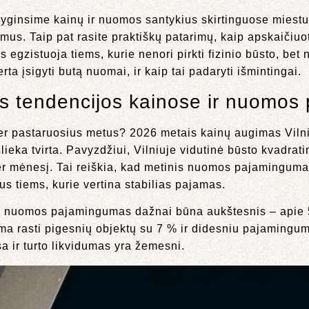
alyginsime kainų ir nuomos santykius skirtinguose miest
us. Taip pat rasite praktiškų patarimų, kaip apskaičiuoti
egzistuoja tiems, kurie nenori pirkti fizinio būsto, bet n
ta įsigyti butą nuomai, ir kaip tai padaryti išmintingai.
ios tendencijos kainose ir nuomo
 per pastaruosius metus? 2026 metais kainų augimas Viln
ieka tvirta. Pavyzdžiui, Vilniuje vidutinė būsto kvadrati
er mėnesį. Tai reiškia, kad metinis nuomos pajamingumas
lus tiems, kurie vertina stabilias pajamas.
iau nuomos pajamingumas dažnai būna aukštesnis – api
a rasti pigesnių objektų su 7 % ir didesniu pajamingumu.
ir turto likvidumas yra žemesni.