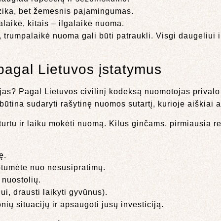
zika, bet žemesnis pajamingumas.
laikė, kitais – ilgalaikė nuoma.
ą, trumpalaikė nuoma gali būti patraukli. Visgi daugeliui
pagal Lietuvos įstatymus
ojas? Pagal Lietuvos civilinį kodeksą nuomotojas privalo
, būtina sudaryti rašytinę nuomos sutartį, kurioje aiškia
 turtu ir laiku mokėti nuomą. Kilus ginčams, pirmiausia
ę.
otumėte nuo nesusipratimų.
 nuostolių.
ui, drausti laikyti gyvūnus).
 situacijų ir apsaugoti jūsų investiciją.