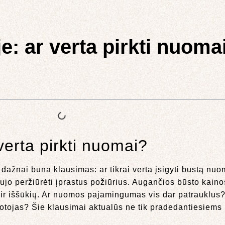
e: ar verta pirkti nuoma
 verta pirkti nuomai?
) dažnai būna klausimas: ar tikrai verta įsigyti būstą n
ujo peržiūrėti įprastus požiūrius. Augančios būsto kain
ir iššūkių. Ar nuomos pajamingumas vis dar patrauklus? 
tojas? Šie klausimai aktualūs ne tik pradedantiesiems i