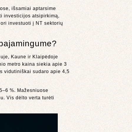
uose, išsamiai aptarsime
 investicijos atsipirkimą,
ori investuoti į NT sektorių
s pajamingume?
iuje, Kaune ir Klaipėdoje
nio metro kaina siekia apie 3
 vidutiniškai sudaro apie 4,5
e 5–6 %. Mažesniuose
 Vis dėlto verta turėti