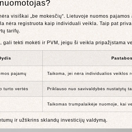
i nuomotojas?
nėra visiškai „be mokesčių“. Lietuvoje nuomos pajamo
ėra registruota kaip individuali veikla. Taip pat priva
ų tarifų.
b
, gali tekti mokėti ir PVM, jeigu ši veikla pripažįstama ve
Dydis
Pastabo
omos pajamų
Taikoma, jei nėra individualios veiklos r
 turto vertės
Priklauso nuo savivaldybės nustatytų ta
Taikomas trumpalaikėje nuomoje, kai ve
umų ir užtikrins sklandų investicijų valdymą.