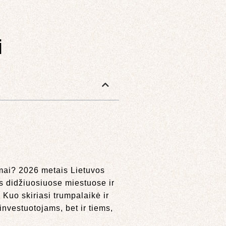
i
uomai? 2026 metais Lietuvos
os didžiuosiuose miestuose ir
Kuo skiriasi trumpalaikė ir
nvestuotojams, bet ir tiems,