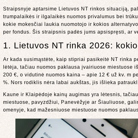
Straipsnyje aptarsime Lietuvos NT rinkos situaciją, p
trumpalaikės ir ilgalaikės nuomos privalumus bei trūkum
kokie mokesčiai laukia nuomotojo ir kokios alternatyvos 
per fondus. Šis straipsnis padės jums apsispręsti, ar ver
1. Lietuvos NT rinka 2026: kok
Ar kada susimąstėte, kaip stipriai pasikeitė NT rinka
lėtėja, tačiau nuomos paklausa įvairiuose miestuose išl
200 €, o vidutinė nuomos kaina – apie 12 € už kv. m p
%. Nors rodiklis nėra labai aukštas, jis išlieka patrauk
Kaune ir Klaipėdoje kainų augimas yra lėtesnis, tač
miestuose, pavyzdžiui, Panevėžyje ar Šiauliuose, galim
omenyje, kad mažesniuose miestuose nuomos paklausa 