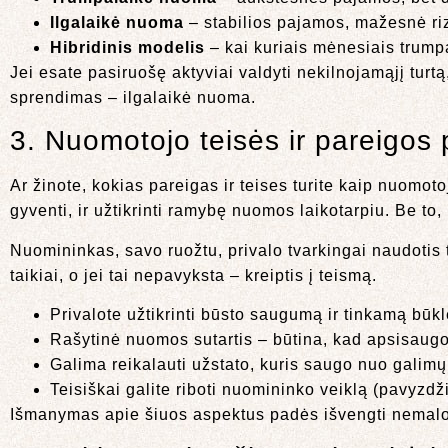
Ilgalaikė nuoma
– stabilios pajamos, mažesnė ri
Hibridinis modelis
– kai kuriais mėnesiais trumpa
Jei esate pasiruošę aktyviai valdyti nekilnojamąjį turt
sprendimas – ilgalaikė nuoma.
3. Nuomotojo teisės ir pareigos 
Ar žinote, kokias pareigas ir teises turite kaip nuomot
gyventi, ir užtikrinti ramybę nuomos laikotarpiu. Be to
Nuomininkas, savo ruožtu, privalo tvarkingai naudotis
taikiai, o jei tai nepavyksta – kreiptis į teismą.
Privalote užtikrinti būsto saugumą ir tinkamą būkl
Rašytinė nuomos sutartis – būtina, kad apsisaug
Galima reikalauti užstato, kuris saugo nuo galimų
Teisiškai galite riboti nuomininko veiklą (pavyzdži
Išmanymas apie šiuos aspektus padės išvengti nemalonių