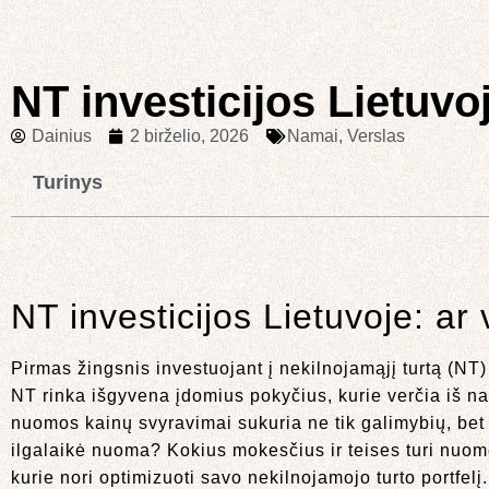
NT investicijos Lietuvoj
Dainius
2 birželio, 2026
Namai
,
Verslas
Turinys
NT investicijos Lietuvoje: ar
Pirmas žingsnis investuojant į nekilnojamąjį turtą (NT
NT rinka išgyvena įdomius pokyčius, kurie verčia iš na
nuomos kainų svyravimai sukuria ne tik galimybių, bet 
ilgalaikė nuoma? Kokius mokesčius ir teises turi nuomo
kurie nori optimizuoti savo nekilnojamojo turto portfelį.