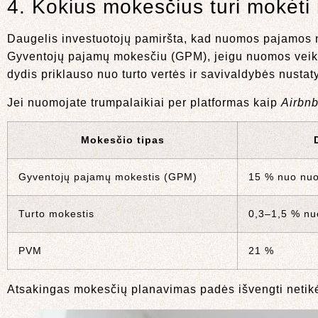
4. Kokius mokesčius turi mokėt
Daugelis investuotojų pamiršta, kad nuomos pajamos 
Gyventojų pajamų mokesčiu (GPM), jeigu nuomos veikla n
dydis priklauso nuo turto vertės ir savivaldybės nustatyt
Jei nuomojate trumpalaikiai per platformas kaip
Airbn
Mokesčio tipas
Gyventojų pajamų mokestis (GPM)
15 % nuo nu
Turto mokestis
0,3–1,5 % nuo
PVM
21 %
Atsakingas mokesčių planavimas padės išvengti netikėt