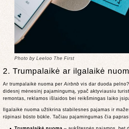
Photo by Leeloo The First
2. Trumpalaikė ar ilgalaikė nuom
Ar trumpalaikė nuoma per
Airbnb
vis dar duoda pelno?
didesnį mėnesinį pajamingumą, ypač aktyviausiu turistų
remontas, reklamos išlaidos bei reikšmingas laiko įsip
Ilgalaikė nuoma užtikrina stabilesnes pajamas ir mažes
rūpinasi būsto būkle. Tačiau pajamingumas čia papras
Trumpalaikė nuoma
– aukštesnės pajamos, bet d