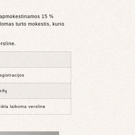
s apmokestinamos 15 %
lomas turto mokestis, kurio
rsline.
s
egistracijos
rifų
ikla laikoma versline