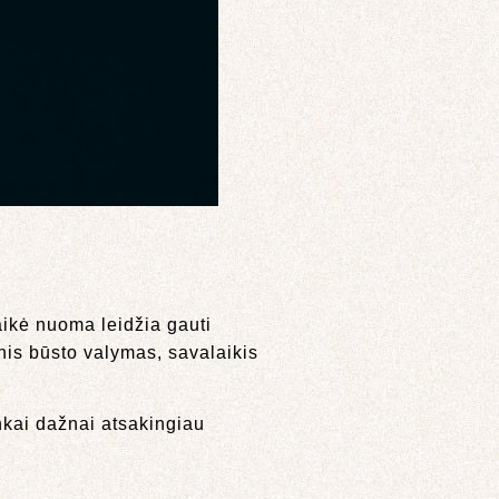
ikė nuoma leidžia gauti
nis būsto valymas, savalaikis
nkai dažnai atsakingiau