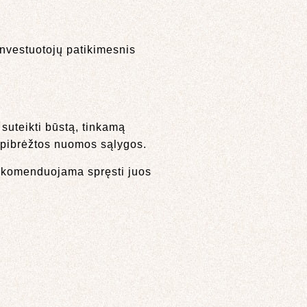
 investuotojų patikimesnis
 suteikti būstą, tinkamą
i apibrėžtos nuomos sąlygos.
 rekomenduojama spręsti juos