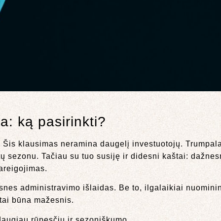
a: ką pasirinkti?
 Šis klausimas neramina daugelį investuotojų. Trumpala
 sezonu. Tačiau su tuo susiję ir didesni kaštai: dažnes
areigojimas.
nes administravimo išlaidas. Be to, ilgalaikiai nuomini
tai būna mažesnis.
augiau rūpesčių ir sezoniškumo.