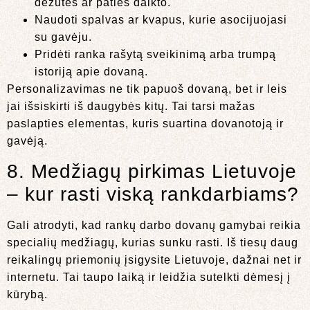
dėžutės ar paties daikto.
Naudoti spalvas ar kvapus, kurie asocijuojasi
su gavėju.
Pridėti ranka rašytą sveikinimą arba trumpą
istoriją apie dovaną.
Personalizavimas ne tik papuoš dovaną, bet ir leis
jai išsiskirti iš daugybės kitų. Tai tarsi mažas
paslapties elementas, kuris suartina dovanotoją ir
gavėją.
8. Medžiagų pirkimas Lietuvoje
– kur rasti viską rankdarbiams?
Gali atrodyti, kad rankų darbo dovanų gamybai reikia
specialių medžiagų, kurias sunku rasti. Iš tiesų daug
reikalingų priemonių įsigysite Lietuvoje, dažnai net ir
internetu. Tai taupo laiką ir leidžia sutelkti dėmesį į
kūrybą.