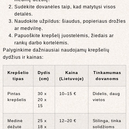
Sudėkite dovanėles taip, kad matytųsi visos
detalės.
Naudokite užpildus: šiaudus, popieriaus drožles
ar medvilnę.
Papuoškite krepšelį juostelėmis, žiedais ar
rankų darbo kortelėmis.
Palyginkime dažniausiai naudojamų krepšelių
dydžius ir kainas:
Krepšelio
Dydis
Kaina
Tinkamumas
tipas
(cm)
(Lietuvoje)
dovanoms
Pintas
30 x
10–15 €
Didelis, daug
krepšelis
20 x
vietos
15
Medinė
25 x
12–20 €
Stilinga, tinka
dėžutė
18 x
solidžioms