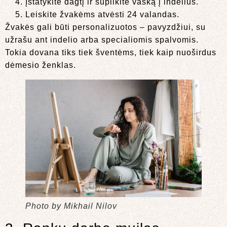
Įstatykite dagtį ir supilkite vašką į indelius.
Leiskite žvakėms atvėsti 24 valandas.
Žvakės gali būti personalizuotos – pavyzdžiui, su
užrašu ant indelio arba specialiomis spalvomis.
Tokia dovana tiks tiek šventėms, tiek kaip nuoširdus
dėmesio ženklas.
Photo by Mikhail Nilov