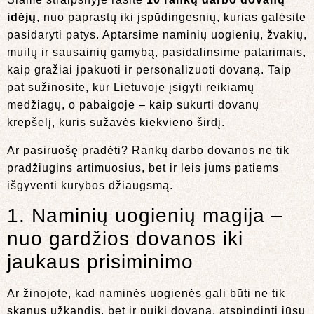
idėjų
, nuo paprastų iki įspūdingesnių, kurias galėsite
pasidaryti patys. Aptarsime naminių uogienių, žvakių,
muilų ir sausainių gamybą, pasidalinsime patarimais,
kaip gražiai įpakuoti ir personalizuoti dovaną. Taip
pat sužinosite, kur Lietuvoje įsigyti reikiamų
medžiagų, o pabaigoje – kaip sukurti dovanų
krepšelį, kuris sužavės kiekvieno širdį.
Ar pasiruošę pradėti? Rankų darbo dovanos ne tik
pradžiugins artimuosius, bet ir leis jums patiems
išgyventi kūrybos džiaugsmą.
1. Naminių uogienių magija –
nuo gardžios dovanos iki
jaukaus prisiminimo
Ar žinojote, kad naminės uogienės gali būti ne tik
skanus užkandis, bet ir puiki dovana, atspindinti jūsų