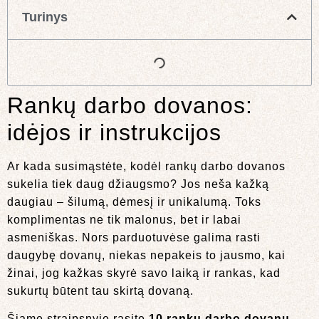
Turinys
Rankų darbo dovanos:
idėjos ir instrukcijos
Ar kada susimąstėte, kodėl rankų darbo dovanos
sukelia tiek daug džiaugsmo? Jos neša kažką
daugiau – šilumą, dėmesį ir unikalumą. Toks
komplimentas ne tik malonus, bet ir labai
asmeniškas. Nors parduotuvėse galima rasti
daugybę dovanų, niekas nepakeis to jausmo, kai
žinai, jog kažkas skyrė savo laiką ir rankas, kad
sukurtų būtent tau skirtą dovaną.
Šiame straipsnyje rasite
10 rankų darbo dovanų