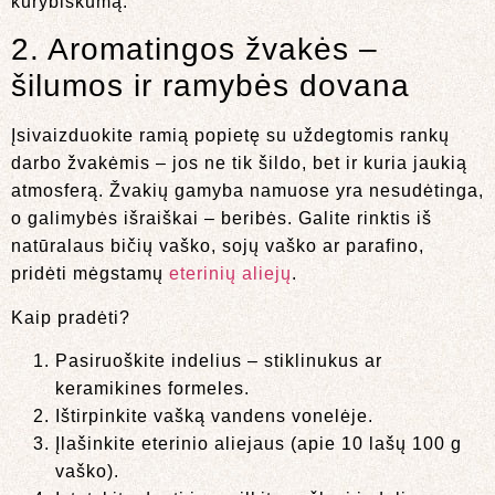
kūrybiškumą.
2. Aromatingos žvakės –
šilumos ir ramybės dovana
Įsivaizduokite ramią popietę su uždegtomis rankų
darbo žvakėmis – jos ne tik šildo, bet ir kuria jaukią
atmosferą. Žvakių gamyba namuose yra nesudėtinga,
o galimybės išraiškai – beribės. Galite rinktis iš
natūralaus bičių vaško, sojų vaško ar parafino,
pridėti mėgstamų
eterinių aliejų
.
Kaip pradėti?
Pasiruoškite indelius – stiklinukus ar
keramikines formeles.
Ištirpinkite vašką vandens vonelėje.
Įlašinkite eterinio aliejaus (apie 10 lašų 100 g
vaško).