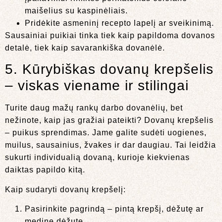
maišelius su kaspinėliais.
Pridėkite asmeninį recepto lapelį ar sveikinimą.
Sausainiai puikiai tinka tiek kaip papildoma dovanos
detalė, tiek kaip savarankiška dovanėlė.
5. Kūrybiškas dovanų krepšelis
– viskas viename ir stilingai
Turite daug mažų rankų darbo dovanėlių, bet
nežinote, kaip jas gražiai pateikti? Dovanų krepšelis
– puikus sprendimas. Jame galite sudėti uogienes,
muilus, sausainius, žvakes ir dar daugiau. Tai leidžia
sukurti individualią dovaną, kurioje kiekvienas
daiktas papildo kitą.
Kaip sudaryti dovanų krepšelį:
Pasirinkite pagrindą – pintą krepšį, dėžutę ar
medinę dėžutę.