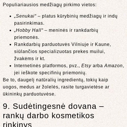
Populiariausios medžiagų pirkimo vietos:
„Senukai“
– platus kūrybinių medžiagų ir indų
pasirinkimas.
„Hobby Hall“
– meninės ir rankdarbių
priemonės.
Rankdarbių parduotuvės Vilniuje ir Kaune,
siūlančios specializuotas prekes muilui,
žvakėms ir kt.
Internetinės platformos, pvz.,
Etsy
arba
Amazon
,
jei ieškote specifinių priemonių.
Be to, daugelį natūralių ingredientų, tokių kaip
uogos, medus ar žolelės, rasite turgavietėse ar
ūkininkų parduotuvėse.
9. Sudėtingesnė dovana –
rankų darbo kosmetikos
rinkinys