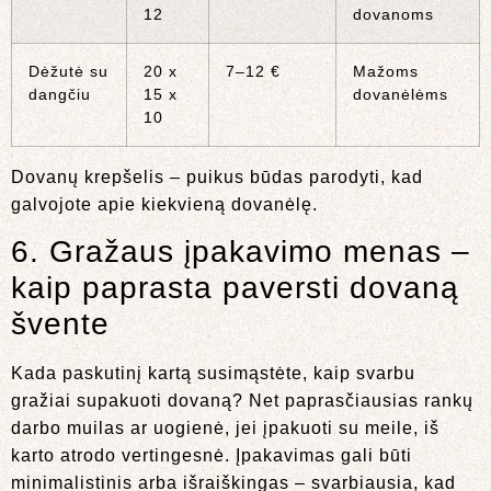
12
dovanoms
Dėžutė su
20 x
7–12 €
Mažoms
dangčiu
15 x
dovanėlėms
10
Dovanų krepšelis – puikus būdas parodyti, kad
galvojote apie kiekvieną dovanėlę.
6. Gražaus įpakavimo menas –
kaip paprasta paversti dovaną
švente
Kada paskutinį kartą susimąstėte, kaip svarbu
gražiai supakuoti dovaną? Net paprasčiausias rankų
darbo muilas ar uogienė, jei įpakuoti su meile, iš
karto atrodo vertingesnė. Įpakavimas gali būti
minimalistinis arba išraiškingas – svarbiausia, kad