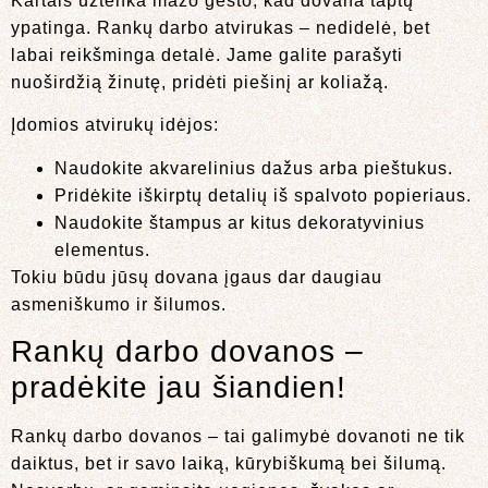
Kartais užtenka mažo gesto, kad dovana taptų
ypatinga. Rankų darbo atvirukas – nedidelė, bet
labai reikšminga detalė. Jame galite parašyti
nuoširdžią žinutę, pridėti piešinį ar koliažą.
Įdomios atvirukų idėjos:
Naudokite akvarelinius dažus arba pieštukus.
Pridėkite iškirptų detalių iš spalvoto popieriaus.
Naudokite štampus ar kitus dekoratyvinius
elementus.
Tokiu būdu jūsų dovana įgaus dar daugiau
asmeniškumo ir šilumos.
Rankų darbo dovanos –
pradėkite jau šiandien!
Rankų darbo dovanos – tai galimybė dovanoti ne tik
daiktus, bet ir savo laiką, kūrybiškumą bei šilumą.