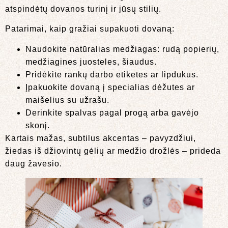
atspindėtų dovanos turinį ir jūsų stilių.
Patarimai, kaip gražiai supakuoti dovaną:
Naudokite natūralias medžiagas: rudą popierių,
medžiagines juosteles, šiaudus.
Pridėkite rankų darbo etiketes ar lipdukus.
Įpakuokite dovaną į specialias dėžutes ar
maišelius su užrašu.
Derinkite spalvas pagal progą arba gavėjo
skonį.
Kartais mažas, subtilus akcentas – pavyzdžiui,
žiedas iš džiovintų gėlių ar medžio drožlės – prideda
daug žavesio.