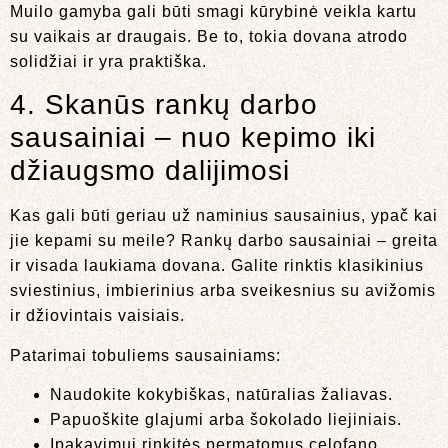
Muilo gamyba gali būti smagi kūrybinė veikla kartu
su vaikais ar draugais. Be to, tokia dovana atrodo
solidžiai ir yra praktiška.
4. Skanūs rankų darbo
sausainiai – nuo kepimo iki
džiaugsmo dalijimosi
Kas gali būti geriau už naminius sausainius, ypač kai
jie kepami su meile? Rankų darbo sausainiai – greita
ir visada laukiama dovana. Galite rinktis klasikinius
sviestinius, imbierinius arba sveikesnius su avižomis
ir džiovintais vaisiais.
Patarimai tobuliems sausainiams:
Naudokite kokybiškas, natūralias žaliavas.
Papuoškite glajumi arba šokolado liejiniais.
Įpakavimui rinkitės permatomus celofano