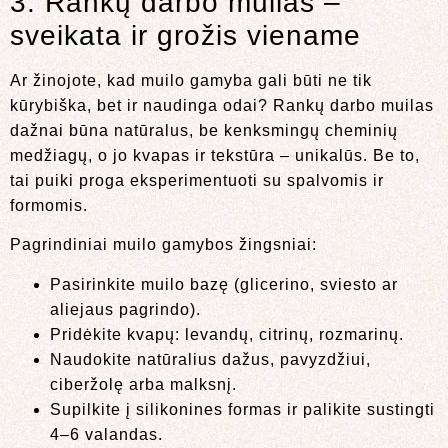
3. Rankų darbo muilas –
sveikata ir grožis viename
Ar žinojote, kad muilo gamyba gali būti ne tik
kūrybiška, bet ir naudinga odai? Rankų darbo muilas
dažnai būna natūralus, be kenksmingų cheminių
medžiagų, o jo kvapas ir tekstūra – unikalūs. Be to,
tai puiki proga eksperimentuoti su spalvomis ir
formomis.
Pagrindiniai muilo gamybos žingsniai:
Pasirinkite muilo bazę (glicerino, sviesto ar
aliejaus pagrindo).
Pridėkite kvapų: levandų, citrinų, rozmarinų.
Naudokite natūralius dažus, pavyzdžiui,
ciberžolę arba malksnį.
Supilkite į silikonines formas ir palikite sustingti
4–6 valandas.