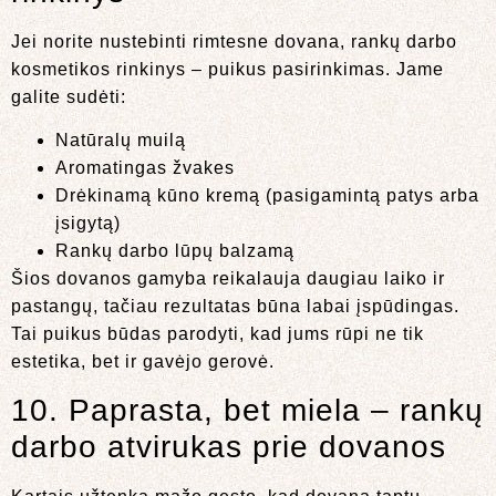
Jei norite nustebinti rimtesne dovana, rankų darbo
kosmetikos rinkinys – puikus pasirinkimas. Jame
galite sudėti:
Natūralų muilą
Aromatingas žvakes
Drėkinamą kūno kremą (pasigamintą patys arba
įsigytą)
Rankų darbo lūpų balzamą
Šios dovanos gamyba reikalauja daugiau laiko ir
pastangų, tačiau rezultatas būna labai įspūdingas.
Tai puikus būdas parodyti, kad jums rūpi ne tik
estetika, bet ir gavėjo gerovė.
10. Paprasta, bet miela – rankų
darbo atvirukas prie dovanos