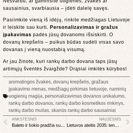
Nesvarbu, ar gaminsite uogienes, žvakes ar
sausainius, svarbiausia – įdėti dalelę savęs.
Pasiimkite vieną iš idėjų, rinkite medžiagas Lietuvoje
ir leiskite sau kurti.
Personalizavimas ir gražus
įpakavimas
padės jūsų dovanoms išsiskirti. O
dovanų krepšelis – puikus būdas sudėti visas savo
dovanas į vieną nuostabią visumą.
Ar jau žinote, kuri rankų darbo dovana taps jūsų
artimųjų šventės žvaigžde? Drąsiai imkitės kūrybos!
aromatingos žvakės
,
dovanų krepšelis
,
gražaus
įpakavimo menas
,
medžiagų pirkimas lietuvoje
,
naminių
uogienių magija
,
personalizavimas dovanos unikalumo
,
rankų darbo dovanos
,
rankų darbo kosmetikos rinkinys
,
rankų darbo muilas
,
skanūs rankų darbo sausainiai
ANKSTESNIS
NAUJESNIS
Baleto ir šokio pradžia suaugus: ar vėlu
Lietuvos ateitis 2035: tendencijos ir prognozės