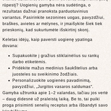
rūpestį? Uogienių gamyba nėra sudėtinga, o
rezultatas dažnai pranoksta parduotuvinius
variantus. Pasirinkite sezonines uogas, pavyzdžiui,
braškes, avietes ar mėlynes, ir įmaišykite šiek tiek
prieskonių, kad sukurtumėte išskirtinį skonį.
Keletas idėjų, kaip paversti uogienę ypatinga
dovana:
Supakuokite į gražius stiklainėlius su rankų
darbo etiketėmis.
Pridėkite mažus medinius šaukštelius arba
juosteles su sveikinimo žodžiais.
Personalizuokite uogienės pavadinimą,
pavyzdžiui, „Jurgitos vasaros saldumas“.
Gamyba užtrunka apie 1–2 valandas, tačiau jos vertė
– daug didesnė už praleistą laiką. Be to, tai puiki
proga prisiminti senelių receptus arba išbandyti savo