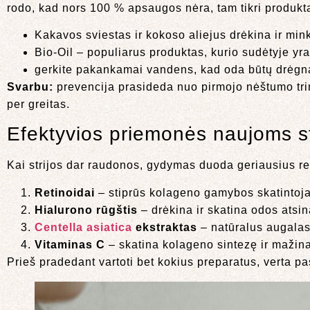
rodo, kad nors 100 % apsaugos nėra, tam tikri produkt
Kakavos sviestas ir kokoso aliejus drėkina ir min
Bio-Oil – populiarus produktas, kurio sudėtyje yra
gerkite pakankamai vandens, kad oda būtų drėgna
Svarbu:
prevencija prasideda nuo pirmojo nėštumo trimes
per greitas.
Efektyvios priemonės naujoms st
Kai strijos dar raudonos, gydymas duoda geriausius re
Retinoidai
– stiprūs kolageno gamybos skatintoja
Hialurono rūgštis
– drėkina ir skatina odos atsin
Centella asiatica
ekstraktas
– natūralus augalas
Vitaminas C
– skatina kolageno sintezę ir mažin
Prieš pradedant vartoti bet kokius preparatus, verta pa