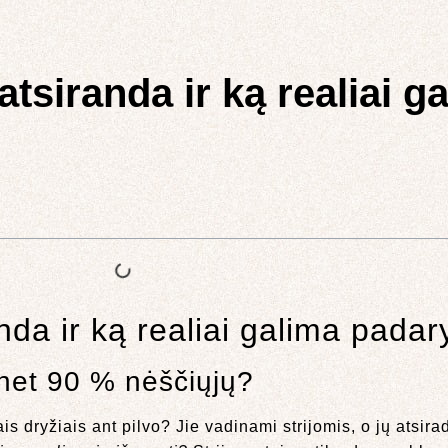
 atsiranda ir ką realiai g
anda ir ką realiai galima padary
 net 90 % nėščiųjų?
is dryžiais ant pilvo? Jie vadinami strijomis, o jų atsir