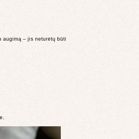
o augimą – jis neturėtų būti
e.