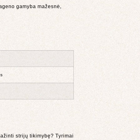
kolageno gamyba mažesnė,
os
žinti strijų tikimybę? Tyrimai