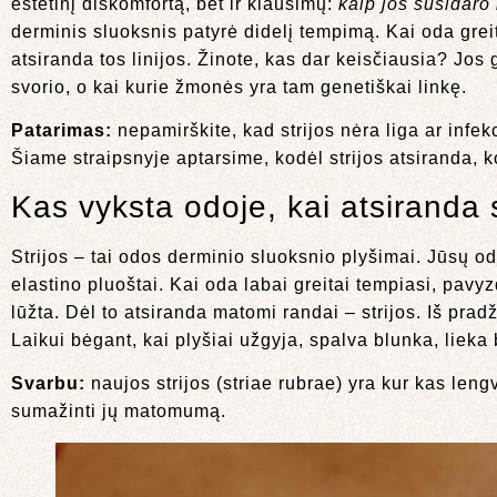
estetinį diskomfortą, bet ir klausimų:
kaip jos susidaro 
derminis sluoksnis patyrė didelį tempimą. Kai oda greita
atsiranda tos linijos. Žinote, kas dar keisčiausia? Jos 
svorio, o kai kurie žmonės yra tam genetiškai linkę.
Patarimas:
nepamirškite, kad strijos nėra liga ar infekc
Šiame straipsnyje aptarsime, kodėl strijos atsiranda, ko
Kas vyksta odoje, kai atsiranda s
Strijos – tai odos derminio sluoksnio plyšimai. Jūsų oda
elastino pluoštai. Kai oda labai greitai tempiasi, pavy
lūžta. Dėl to atsiranda matomi randai – strijos. Iš pra
Laikui bėgant, kai plyšiai užgyja, spalva blunka, lieka b
Svarbu:
naujos strijos (striae rubrae) yra kur kas len
sumažinti jų matomumą.