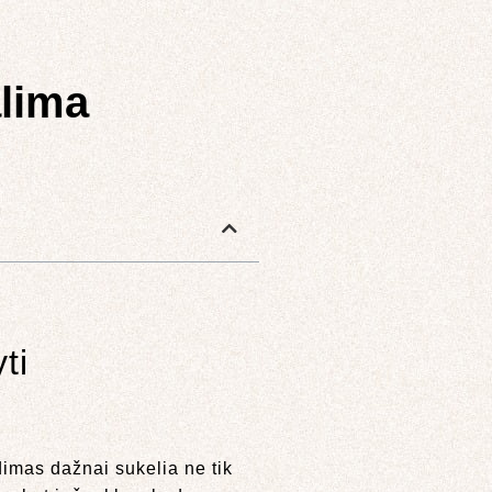
alima
ti
adimas dažnai sukelia ne tik