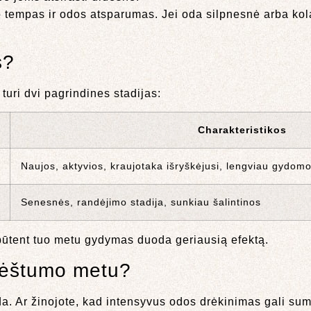
mo tempas ir odos atsparumas. Jei oda silpnesnė arba 
s?
 turi dvi pagrindines stadijas:
Charakteristikos
Naujos, aktyvios, kraujotaka išryškėjusi, lengviau gydom
Senesnės, randėjimo stadija, sunkiau šalintinos
būtent tuo metu gydymas duoda geriausią efektą.
 nėštumo metu?
a. Ar žinojote, kad intensyvus odos drėkinimas gali suma