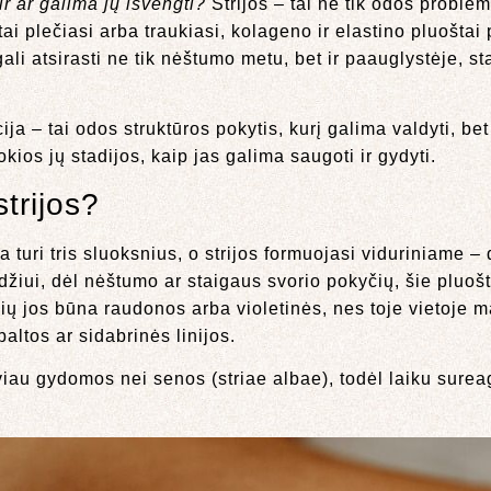
ir ar galima jų išvengti?
Strijos – tai ne tik odos problem
i plečiasi arba traukiasi, kolageno ir elastino pluoštai 
gali atsirasti ne tik nėštumo metu, bet ir paauglystėje, s
ija – tai odos struktūros pokytis, kurį galima valdyti, bet
kios jų stadijos, kaip jas galima saugoti ir gydyti.
trijos?
 turi tris sluoksnius, o strijos formuojasi viduriniame –
zdžiui, dėl nėštumo ar staigaus svorio pokyčių, šie pluoš
džių jos būna raudonos arba violetinės, nes toje vietoje
altos ar sidabrinės linijos.
gviau gydomos nei senos (striae albae), todėl laiku sure