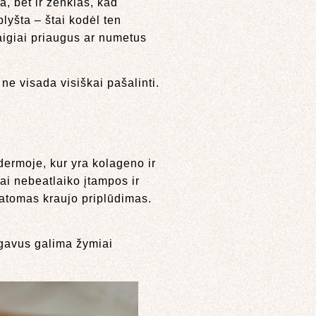
a, bet ir ženklas, kad
plyšta – štai kodėl ten
taigiai priaugus ar numetus
 ne visada visiškai pašalinti.
 dermoje, kur yra kolageno ir
tai nebeatlaiko įtampos ir
 matomas kraujo priplūdimas.
agavus galima žymiai