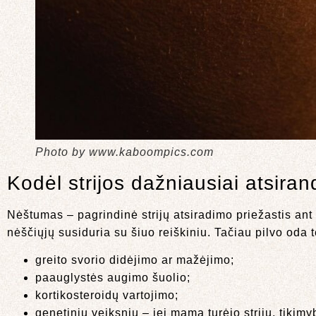
Photo by www.kaboompics.com
Kodėl strijos dažniausiai atsiran
Nėštumas – pagrindinė strijų atsiradimo priežastis ant
nėščiųjų susiduria su šiuo reiškiniu. Tačiau pilvo oda t
greito svorio didėjimo ar mažėjimo;
paauglystės augimo šuolio;
kortikosteroidų vartojimo;
genetinių veiksnių – jei mama turėjo strijų, tikimy