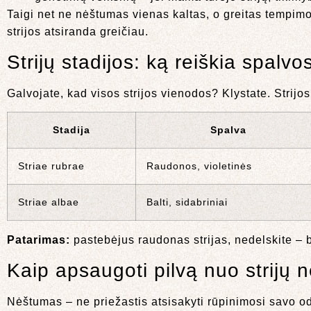
Taigi net ne nėštumas vienas kaltas, o greitas tempi
strijos atsiranda greičiau.
Strijų stadijos: ką reiškia spalvo
Galvojate, kad visos strijos vienodos? Klystate. Strijos
Stadija
Spalva
Striae rubrae
Raudonos, violetinės
Striae albae
Balti, sidabriniai
Patarimas:
pastebėjus raudonas strijas, nedelskite – 
Kaip apsaugoti pilvą nuo strijų
Nėštumas – ne priežastis atsisakyti rūpinimosi savo od