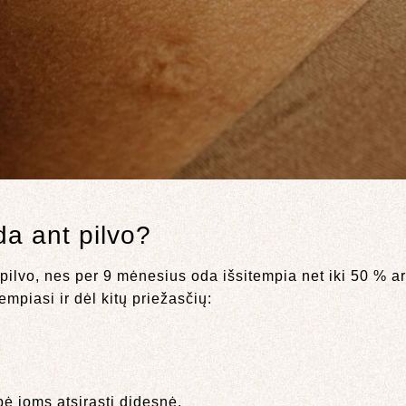
da ant pilvo?
 pilvo, nes per 9 mėnesius oda išsitempia net iki 50 % 
empiasi ir dėl kitų priežasčių:
bė joms atsirasti didesnė.