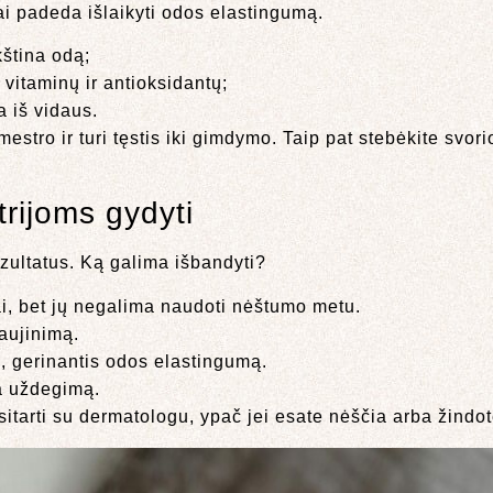
ai padeda išlaikyti odos elastingumą.
kština odą;
 vitaminų ir antioksidantų;
 iš vidaus.
tro ir turi tęstis iki gimdymo. Taip pat stebėkite svori
rijoms gydyti
zultatus. Ką galima išbandyti?
i, bet jų negalima naudoti nėštumo metu.
aujinimą.
, gerinantis odos elastingumą.
a uždegimą.
sitarti su dermatologu, ypač jei esate nėščia arba žindot