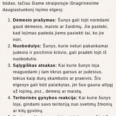
būdas, tačiau šiame straipsnyje išnagrinėsime
daugiasluoksnį lojimo elgesį:
Dėmesio prašymas:
Šunys gali lojti norėdami
gauti dėmesio, maisto ar žaidimų. Jie pastebi,
kad lojimas padeda jiems pasiekti tai, ko jie
nori.
Nuobodulys:
Šunys, kurie neturi pakankamai
judesio ir psichinio krūvio, gali pradėti lojti iš
nuobodulio.
Sąlygiškas atsakas:
Kai kurie šunys loja
reaguodami į tam tikrus garsus ar judesius,
tokius kaip durų skambutis ar praeivis. Šis
elgesys gali būti palaikytas, jei šuo gauna atlygį
už lojimą, pvz., dėmesį ar maistą.
Teritorinės gynybos reakcija:
Kai kurie šunys
loja, gindami savo teritoriją nuo svetimų žmonių
ar kitų gyvūnų.