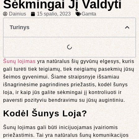
Sėkmingai Jį Valdyti
Dainius
15 spalio, 2023
Gamta
Turinys
Šunų lojimas
yra natūralus šių gyvūnų elgesys, kuris
gali turėti tiek teigiamų, tiek neigiamų pasekmių jūsų
šeimos gyvenimui. Šiame straipsnyje išsamiau
išnagrinėsime pagrindines priežastis, kodėl šunys
loja, ir kaip jūs galite sėkmingai jį kontroliuoti ir
paversti pozityviu bendravimu su jūsų augintiniu.
Kodėl Šunys Loja?
Šunų lojimas gali būti inicijuojamas įvairiomis
priežastimis. Tai yra natūralus šunų komunikacijos