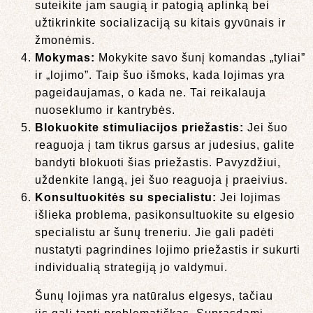
suteikite jam saugią ir patogią aplinką bei
užtikrinkite socializaciją su kitais gyvūnais ir
žmonėmis.
Mokymas:
Mokykite savo šunį komandas „tyliai”
ir „lojimo”. Taip šuo išmoks, kada lojimas yra
pageidaujamas, o kada ne. Tai reikalauja
nuoseklumo ir kantrybės.
Blokuokite stimuliacijos priežastis:
Jei šuo
reaguoja į tam tikrus garsus ar judesius, galite
bandyti blokuoti šias priežastis. Pavyzdžiui,
uždenkite langą, jei šuo reaguoja į praeivius.
Konsultuokitės su specialistu:
Jei lojimas
išlieka problema, pasikonsultuokite su elgesio
specialistu ar šunų treneriu. Jie gali padėti
nustatyti pagrindines lojimo priežastis ir sukurti
individualią strategiją jo valdymui.
Šunų lojimas yra natūralus elgesys, tačiau