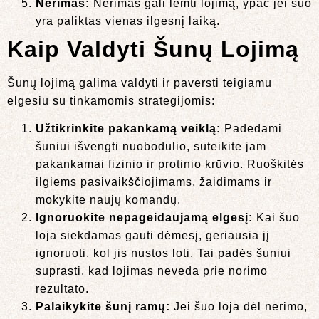
Nerimas:
Nerimas gali lemti lojimą, ypač jei šuo
yra paliktas vienas ilgesnį laiką.
Kaip Valdyti Šunų Lojimą
Šunų lojimą galima valdyti ir paversti teigiamu
elgesiu su tinkamomis strategijomis:
Užtikrinkite pakankamą veiklą:
Padedami
šuniui išvengti nuobodulio, suteikite jam
pakankamai fizinio ir protinio krūvio. Ruoškitės
ilgiems pasivaikščiojimams, žaidimams ir
mokykite naujų komandų.
Ignoruokite nepageidaujamą elgesį:
Kai šuo
loja siekdamas gauti dėmesį, geriausia jį
ignoruoti, kol jis nustos loti. Tai padės šuniui
suprasti, kad lojimas neveda prie norimo
rezultato.
Palaikykite šunį ramų:
Jei šuo loja dėl nerimo,