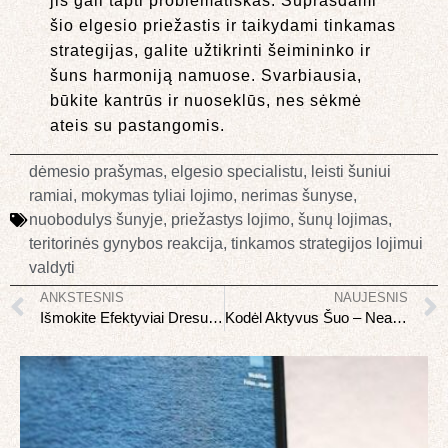
jis gali tapti problematiškas. Suprasdami
šio elgesio priežastis ir taikydami tinkamas
strategijas, galite užtikrinti šeimininko ir
šuns harmoniją namuose. Svarbiausia,
būkite kantrūs ir nuoseklūs, nes sėkmė
ateis su pastangomis.
dėmesio prašymas
,
elgesio specialistu
,
leisti šuniui
ramiai
,
mokymas tyliai lojimo
,
nerimas šunyse
,
nuobodulys šunyje
,
priežastys lojimo
,
šunų lojimas
,
teritorinės gynybos reakcija
,
tinkamos strategijos lojimui
valdyti
ANKSTESNIS
NAUJESNIS
Išmokite Efektyviai Dresuoti Šunį: 10 Dažniausios Dresavimo Klaidos ir Kaip Jų Išvengti
Kodėl Aktyvus Šuo – Neatsiejama Mokymo Dalis