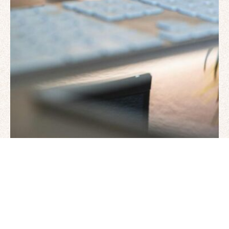
Internetas
Verslas
17 balandžio, 2026
WordPress svetainės greičio
optimizavimas pradedantiesiems