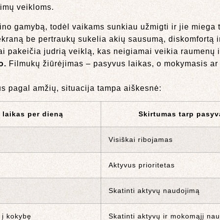
dimų veikloms.
no gamybą, todėl vaikams sunkiau užmigti ir jie miega 
 ekraną be pertraukų sukelia akių sausumą, diskomfortą 
 pakeičia judrią veiklą, kas neigiamai veikia raumenų i
o.
Filmukų žiūrėjimas – pasyvus laikas, o mokymasis ar 
s pagal amžių, situacija tampa aiškesnė:
laikas per dieną
Skirtumas tarp pasyv
Visiškai ribojamas
Aktyvus prioritetas
Skatinti aktyvų naudojimą
į į kokybę
Skatinti aktyvų ir mokomąjį na