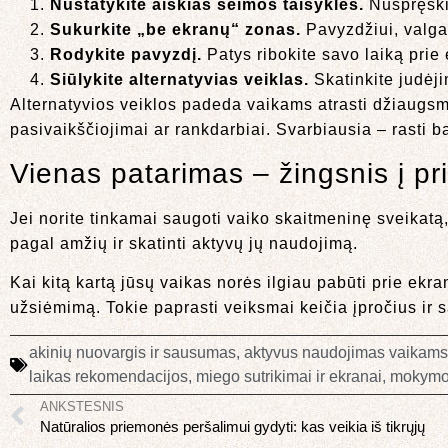
Nustatykite aiškias šeimos taisykles.
Nuspręskite
Sukurkite „be ekranų“ zonas.
Pavyzdžiui, valg
Rodykite pavyzdį.
Patys ribokite savo laiką prie
Siūlykite alternatyvias veiklas.
Skatinkite judėji
Alternatyvios veiklos padeda vaikams atrasti džiaugsmą 
pasivaikščiojimai ar rankdarbiai. Svarbiausia – rasti 
Vienas patarimas – žingsnis į pri
Jei norite tinkamai saugoti vaiko skaitmeninę sveikatą
pagal amžių ir skatinti aktyvų jų naudojimą.
Kai kitą kartą jūsų vaikas norės ilgiau pabūti prie ekra
užsiėmimą. Tokie paprasti veiksmai keičia įpročius ir 
akinių nuovargis ir sausumas
,
aktyvus naudojimas vaikams
laikas rekomendacijos
,
miego sutrikimai ir ekranai
,
mokymos
ANKSTESNIS
Natūralios priemonės peršalimui gydyti: kas veikia iš tikrųjų