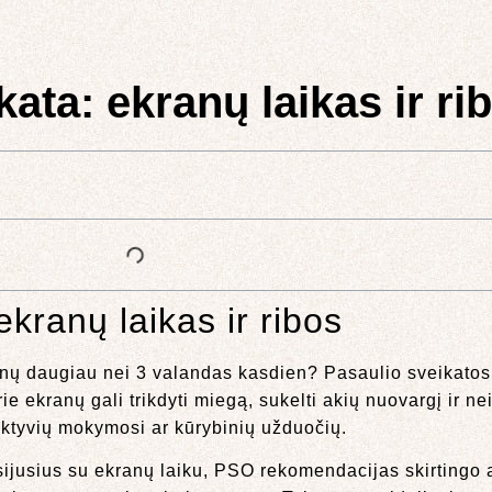
ata: ekranų laikas ir ri
kranų laikas ir ribos
kranų daugiau nei 3 valandas kasdien? Pasaulio sveikato
ie ekranų gali trikdyti miegą, sukelti akių nuovargį ir n
aktyvių mokymosi ar kūrybinių užduočių.
sijusius su ekranų laiku, PSO rekomendacijas skirtingo 