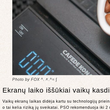
Photo by FOX ^.ᆽ.^= ∫
Ekranų laiko iššūkiai vaikų kasd
Vaikų ekranų laikas didėja kartu su technologijų priei
o tai kelia riziką jų sveikatai. PSO rekomenduoja iki 2 