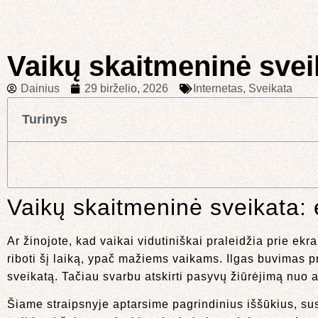
Vaikų skaitmeninė sveik
Dainius
29 birželio, 2026
Internetas
,
Sveikata
Turinys
Vaikų skaitmeninė sveikata: e
Ar žinojote, kad vaikai vidutiniškai praleidžia prie e
riboti šį laiką, ypač mažiems vaikams. Ilgas buvimas pr
sveikatą. Tačiau svarbu atskirti pasyvų žiūrėjimą nuo 
Šiame straipsnyje aptarsime pagrindinius iššūkius, su