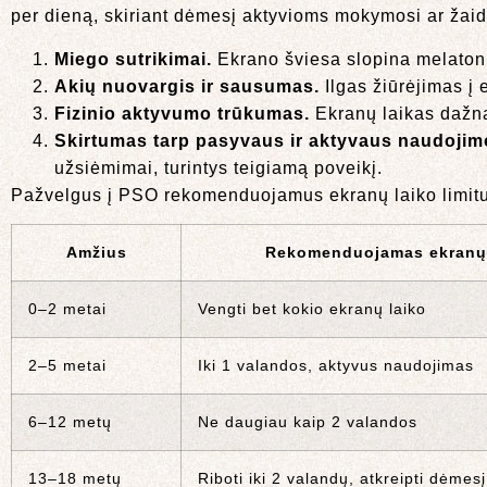
per dieną, skiriant dėmesį aktyvioms mokymosi ar žai
Miego sutrikimai.
Ekrano šviesa slopina melatoni
Akių nuovargis ir sausumas.
Ilgas žiūrėjimas į
Fizinio aktyvumo trūkumas.
Ekranų laikas dažnai
Skirtumas tarp pasyvaus ir aktyvaus naudojim
užsiėmimai, turintys teigiamą poveikį.
Pažvelgus į PSO rekomenduojamus ekranų laiko limitu
Amžius
Rekomenduojamas ekranų 
0–2 metai
Vengti bet kokio ekranų laiko
2–5 metai
Iki 1 valandos, aktyvus naudojimas
6–12 metų
Ne daugiau kaip 2 valandos
13–18 metų
Riboti iki 2 valandų, atkreipti dėmes