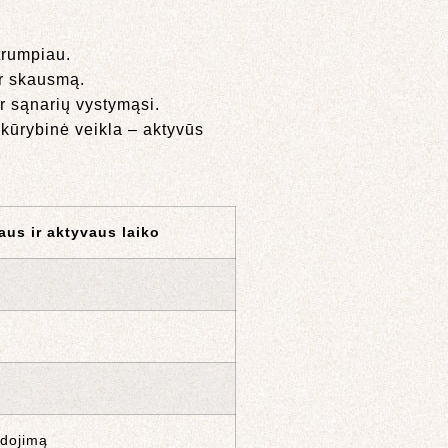
trumpiau.
ir skausmą.
r sąnarių vystymąsi.
kūrybinė veikla – aktyvūs
aus ir aktyvaus laiko
udojimą