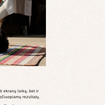
 ekranų laiką, bet ir
apčiuopiamų rezultatų.