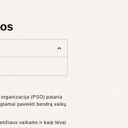
bos
s organizacija (PSO) pataria
eigiamai paveikti bendrą vaikų
amžiaus vaikams ir kaip tėvai