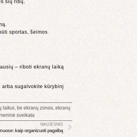
s šių ribų.
mą.
būti sportas, šeimos
ausių – riboti ekranų laiką
i arba sugalvokite kūrybinį
 laikui
,
be ekranų zonos
,
ekranų
tmeninė sveikata
NAUJESNIS
amuose: kaip organizuoti pagalbą