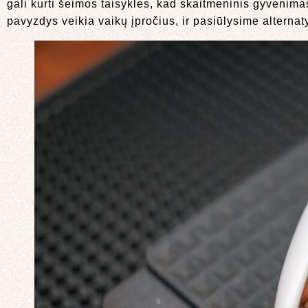
gali kurti šeimos taisykles, kad skaitmeninis gyvenima
pavyzdys veikia vaikų įpročius, ir pasiūlysime alterna