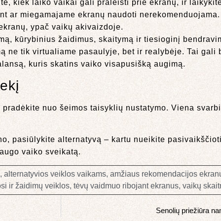
, kiek laiko vaikai gali praleisti prie ekranų, ir laikykitė
ant ar miegamajame ekranų naudoti nerekomenduojama.
 ekranų, ypač vaikų akivaizdoje.
mą, kūrybinius žaidimus, skaitymą ir tiesioginį bendravi
ne tik virtualiame pasaulyje, bet ir realybėje. Tai gali 
balansą, kuris skatins vaiko visapusišką augimą.
ekį
, pradėkite nuo šeimos taisyklių nustatymo. Viena svarbi
no, pasiūlykite alternatyvą – kartu nueikite pasivaikščiot
saugo vaiko sveikatą.
,
alternatyvios veiklos vaikams
,
amžiaus rekomendacijos ekranų
i ir žaidimų veiklos
,
tėvų vaidmuo ribojant ekranus
,
vaikų skai
Senolių priežiūra n