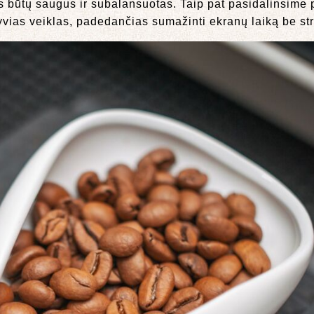
s būtų saugus ir subalansuotas. Taip pat pasidalinsime 
tyvias veiklas, padedančias sumažinti ekranų laiką be st