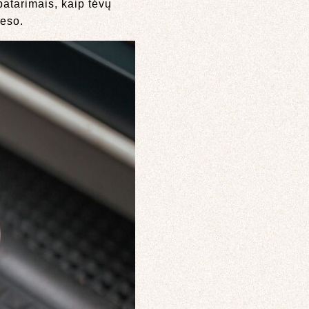
patarimais, kaip tėvų
reso.