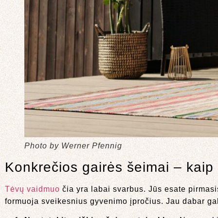
Photo by Werner Pfennig
Konkrečios gairės šeimai – kaip 
Tėvų vaidmuo
čia yra labai svarbus. Jūs esate pirmasi
formuoja sveikesnius gyvenimo įpročius. Jau dabar gali