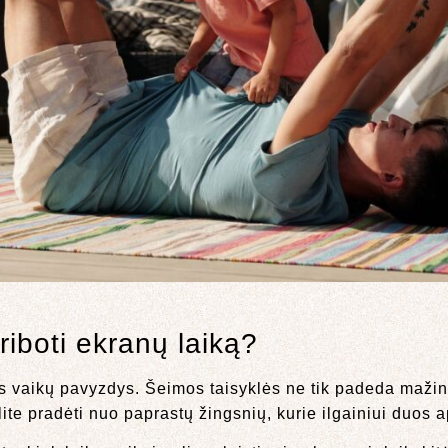
riboti ekranų laiką?
s vaikų pavyzdys. Šeimos taisyklės ne tik padeda mažinti
te pradėti nuo paprastų žingsnių, kurie ilgainiui duos 