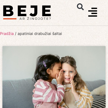
Pradžia
/
apatiniai drabužiai šaltai