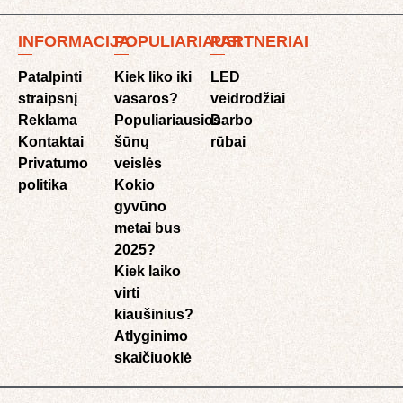
INFORMACIJA
POPULIARIAUSI
PARTNERIAI
Patalpinti
Kiek liko iki
LED
straipsnį
vasaros?
veidrodžiai
Reklama
Populiariausios
Darbo
Kontaktai
šūnų
rūbai
Privatumo
veislės
politika
Kokio
gyvūno
metai bus
2025?
Kiek laiko
virti
kiaušinius?
Atlyginimo
skaičiuoklė​