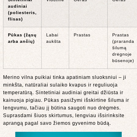
audiniai
(poliesteris,
flisas)
Pūkas (žąsų
Labai
Prastas
Prastas
arba ančių)
aukšta
(praranda
šilumą
drėgnoje
būsenoje)
Merino vilna puikiai tinka apatiniam sluoksniui – ji
minkšta, natūraliai sulaiko kvapus ir reguliuoja
temperatūrą. Sintetiniai audiniai greitai džiūsta ir
kainuoja pigiau. Pūkas pasižymi išskirtine šiluma ir
lengvumu, tačiau jį būtina saugoti nuo drėgmės.
Suprasdami šiuos skirtumus, lengviau išsirinksite
aprangą pagal savo žiemos gyvenimo būdą.