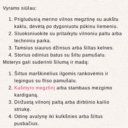
Vyrams siūlau:
Prigludusią merino vilnos megztinę su aukštu
kaklu, dėvėtą po dygsniuotu pūkinu liemeniu.
Sluoksniuokite su pritaikytu vilnoniu paltu arba
techniniu parka.
Tamsius siaurus džinsus arba šiltas kelnes.
Storius odinius batus su šiltu pamušalu.
Moterys gali suderinti šilumą ir madą:
Šiltus marškinėlius ilgomis rankovėmis ir
legingus su fliso pamušalu.
Kašmyro megztinį
arba stambaus mezgimo
kardiganą.
Diržuotą vilnonį paltą arba dirbtinio kailio
striukę.
Odinę avalynę iki kulkšnies arba šiltus
pusbačius.