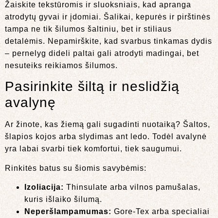
Žaiskite tekstūromis ir sluoksniais, kad apranga
atrodytų gyvai ir įdomiai. Šalikai, kepurės ir pirštinės
tampa ne tik šilumos šaltiniu, bet ir stiliaus
detalėmis. Nepamirškite, kad svarbus tinkamas dydis
– pernelyg dideli paltai gali atrodyti madingai, bet
nesuteiks reikiamos šilumos.
Pasirinkite šiltą ir neslidžią
avalynę
Ar žinote, kas žiemą gali sugadinti nuotaiką? Šaltos,
šlapios kojos arba slydimas ant ledo. Todėl avalynė
yra labai svarbi tiek komfortui, tiek saugumui.
Rinkitės batus su šiomis savybėmis:
Izoliacija:
Thinsulate arba vilnos pamušalas,
kuris išlaiko šilumą.
Neperšlampamumas:
Gore-Tex arba specialiai