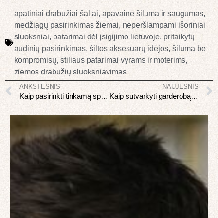
apatiniai drabužiai šaltai
,
apavainė šiluma ir saugumas
,
medžiagų pasirinkimas žiemai
,
neperšlampami išoriniai
sluoksniai
,
patarimai dėl įsigijimo lietuvoje
,
pritaikytų
audinių pasirinkimas
,
šiltos aksesuarų idėjos
,
šiluma be
kompromisų
,
stiliaus patarimai vyrams ir moterims
,
ziemos drabužių sluoksniavimas
ANKSTESNIS
NAUJESNIS
Kaip pasirinkti tinkamą sportinę avalynę
Kaip sutvarkyti garderobą pagal Marie Kondo metodą