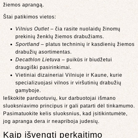
žiemos aprangą.
Štai patikimos vietos:
Vilnius Outlet
– čia rasite nuolaidų žinomų
prekinių ženklų žiemos drabužiams.
Sportland
– platus techninių ir kasdienių žiemos
drabužių asortimentas.
Decathlon Lietuva
– puikūs ir biudžetui
draugiški pasirinkimai.
Vietiniai dizaineriai Vilniuje ir Kaune, kurie
specializuojasi vilnos ir viršutinių drabužių
gamyboje.
Ieškokite parduotuvių, kur darbuotojai išmano
sluoksniavimo principus ir gali patarti dėl tinkamumo.
Pasimatuokite kelis sluoksnius, kad įsitikintumėte,
jog apranga dera ir neapriboja judesių.
Kaip išvengti perkaitimo