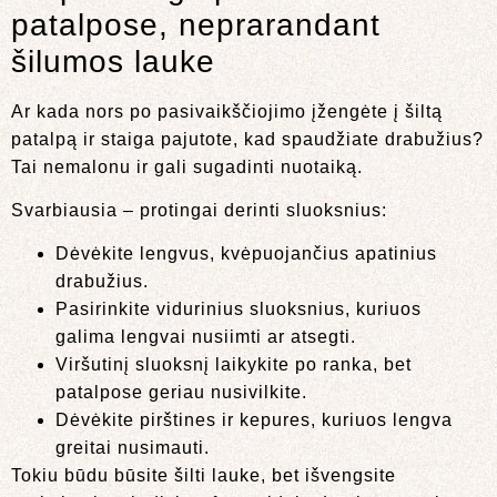
patalpose, neprarandant
šilumos lauke
Ar kada nors po pasivaikščiojimo įžengėte į šiltą
patalpą ir staiga pajutote, kad spaudžiate drabužius?
Tai nemalonu ir gali sugadinti nuotaiką.
Svarbiausia – protingai derinti sluoksnius:
Dėvėkite lengvus, kvėpuojančius apatinius
drabužius.
Pasirinkite vidurinius sluoksnius, kuriuos
galima lengvai nusiimti ar atsegti.
Viršutinį sluoksnį laikykite po ranka, bet
patalpose geriau nusivilkite.
Dėvėkite pirštines ir kepures, kuriuos lengva
greitai nusimauti.
Tokiu būdu būsite šilti lauke, bet išvengsite