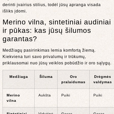
derinti įvairius stilius, todėl jūsų apranga visada
išliks įdomi.
Merino vilna, sintetiniai audiniai
ir pūkas: kas jūsų šilumos
garantas?
Medžiagų pasirinkimas lemia komfortą žiemą.
Kiekviena turi savo privalumų ir trūkumų,
priklausomai nuo jūsų veiklos pobūdžio ir oro sąlygų.
Medžiaga
Šiluma
Oro
Drėgmės
pralaidumas
valdymas
Merino
Aukšta
Puiki
Puiki
vilna
Sintetiniai
Vidutinė
Geras
Geras