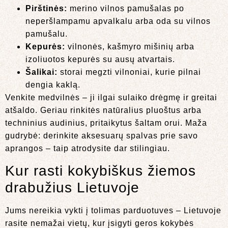
Pirštinės:
merino vilnos pamušalas po
neperšlampamu apvalkalu arba oda su vilnos
pamušalu.
Kepurės:
vilnonės, kašmyro mišinių arba
izoliuotos kepurės su ausų atvartais.
Šalikai:
storai megzti vilnoniai, kurie pilnai
dengia kaklą.
Venkite medvilnės – ji ilgai sulaiko drėgmę ir greitai
atšaldo. Geriau rinkitės natūralius pluoštus arba
techninius audinius, pritaikytus šaltam orui. Maža
gudrybė: derinkite aksesuarų spalvas prie savo
aprangos – taip atrodysite dar stilingiau.
Kur rasti kokybiškus žiemos
drabužius Lietuvoje
Jums nereikia vykti į tolimas parduotuves – Lietuvoje
rasite nemažai vietų, kur įsigyti geros kokybės