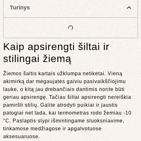
Turinys
Kaip apsirengti šiltai ir
stilingai žiemą
Žiemos šaltis kartais užklumpa netikėtai. Vieną
akimirką dar mėgaujatės gaiviu pasivaikščiojimu
lauke, o kitą jau drebančiais dantimis norite būti
geriau apsirengę. Tačiau šiltai apsirengti nereiškia
pamiršti stilių. Galite atrodyti puikiai ir jaustis
patogiai net tada, kai termometras rodo žemiau -10
°C. Paslaptis slypi išmintingame sluoksniavime,
tinkamose medžiagose ir apgalvotuose
aksesuaruose.