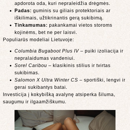
apdorota oda, kuri nepraleidžia drėgmės.
Padas:
guminis su giliais protektoriais ar
iškilimais, užtikrinantis gerą sukibimą.
Tinkamumas:
pakankamai vietos storoms
kojinėms, bet ne per laisvi.
Populiarūs modeliai Lietuvoje:
Columbia Bugaboot Plus IV
– puiki izoliacija ir
nepralaidumas vandeniui.
Sorel Caribou
– klasikinis stilius ir tvirtas
sukibimas.
Salomon X Ultra Winter CS
– sportiški, lengvi ir
gerai sukibantys batai.
Investicija į kokybišką avalynę atsiperka šiluma,
saugumu ir ilgaamžiškumu.