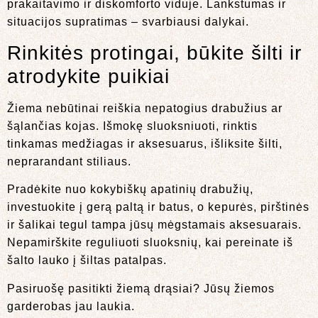
prakaitavimo ir diskomforto viduje. Lankstumas ir
situacijos supratimas – svarbiausi dalykai.
Rinkitės protingai, būkite šilti ir
atrodykite puikiai
Žiema nebūtinai reiškia nepatogius drabužius ar
šąlančias kojas. Išmokę sluoksniuoti, rinktis
tinkamas medžiagas ir aksesuarus, išliksite šilti,
neprarandant stiliaus.
Pradėkite nuo kokybiškų apatinių drabužių,
investuokite į gerą paltą ir batus, o kepurės, pirštinės
ir šalikai tegul tampa jūsų mėgstamais aksesuarais.
Nepamirškite reguliuoti sluoksnių, kai pereinate iš
šalto lauko į šiltas patalpas.
Pasiruošę pasitikti žiemą drąsiai? Jūsų žiemos
garderobas jau laukia.