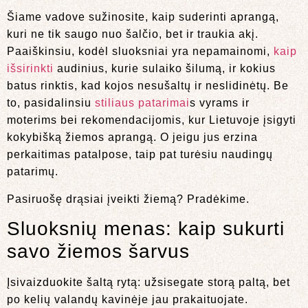
Šiame vadove sužinosite, kaip suderinti aprangą,
kuri ne tik saugo nuo šalčio, bet ir traukia akį.
Paaiškinsiu, kodėl sluoksniai yra nepamainomi,
kaip
išsirinkti
audinius, kurie sulaiko šilumą, ir kokius
batus rinktis, kad kojos nesušaltų ir neslidinėtų. Be
to, pasidalinsiu
stiliaus patarimai
s vyrams ir
moterims bei rekomendacijomis, kur Lietuvoje įsigyti
kokybišką žiemos aprangą. O jeigu jus erzina
perkaitimas patalpose, taip pat turėsiu naudingų
patarimų.
Pasiruošę drąsiai įveikti žiemą? Pradėkime.
Sluoksnių menas: kaip sukurti
savo žiemos šarvus
Įsivaizduokite šaltą rytą: užsisegate storą paltą, bet
po kelių valandų kavinėje jau prakaituojate.