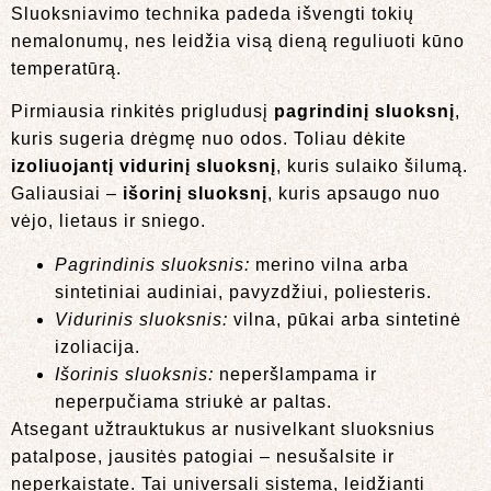
Sluoksniavimo technika padeda išvengti tokių
nemalonumų, nes leidžia visą dieną reguliuoti kūno
temperatūrą.
Pirmiausia rinkitės prigludusį
pagrindinį sluoksnį
,
kuris sugeria drėgmę nuo odos. Toliau dėkite
izoliuojantį vidurinį sluoksnį
, kuris sulaiko šilumą.
Galiausiai –
išorinį sluoksnį
, kuris apsaugo nuo
vėjo, lietaus ir sniego.
Pagrindinis sluoksnis:
merino vilna arba
sintetiniai audiniai, pavyzdžiui, poliesteris.
Vidurinis sluoksnis:
vilna, pūkai arba sintetinė
izoliacija.
Išorinis sluoksnis:
neperšlampama ir
neperpučiama striukė ar paltas.
Atsegant užtrauktukus ar nusivelkant sluoksnius
patalpose, jausitės patogiai – nesušalsite ir
neperkaistate. Tai universali sistema, leidžianti