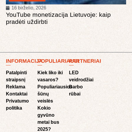
16 birželio, 2026
YouTube monetizacija Lietuvoje: kaip
pradėti uždirbti
INFORMACIJA
POPULIARIAUSI
PARTNERIAI
Patalpinti
Kiek liko iki
LED
straipsnį
vasaros?
veidrodžiai
Reklama
Populiariausios
Darbo
Kontaktai
šūnų
rūbai
Privatumo
veislės
politika
Kokio
gyvūno
metai bus
2025?