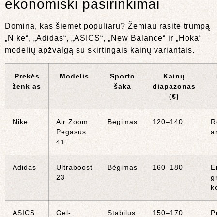
ekonomiški pasirinkimai
Domina, kas šiemet populiaru? Žemiau rasite trumpą
„Nike“, „Adidas“, „ASICS“, „New Balance“ ir „Hoka“
modelių apžvalgą su skirtingais kainų variantais.
Prekės
Modelis
Sporto
Kainų
ženklas
šaka
diapazonas
(€)
Nike
Air Zoom
Bėgimas
120–140
R
Pegasus
a
41
Adidas
Ultraboost
Bėgimas
160–180
E
23
g
k
ASICS
Gel-
Stabilus
150–170
P