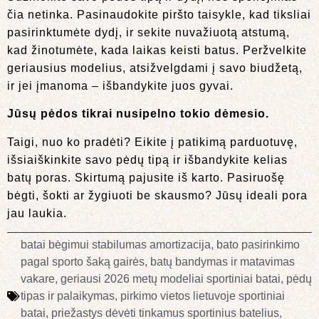
čia netinka. Pasinaudokite piršto taisykle, kad tiksliai
pasirinktumėte dydį, ir sekite nuvažiuotą atstumą,
kad žinotumėte, kada laikas keisti batus. Peržvelkite
geriausius modelius, atsižvelgdami į savo biudžetą,
ir jei įmanoma – išbandykite juos gyvai.
Jūsų pėdos tikrai nusipelno tokio dėmesio.
Taigi, nuo ko pradėti? Eikite į patikimą parduotuvę,
išsiaiškinkite savo pėdų tipą ir išbandykite kelias
batų poras. Skirtumą pajusite iš karto. Pasiruošę
bėgti, šokti ar žygiuoti be skausmo? Jūsų ideali pora
jau laukia.
batai bėgimui stabilumas amortizacija
,
bato pasirinkimo
pagal sporto šaką gairės
,
batų bandymas ir matavimas
vakare
,
geriausi 2026 metų modeliai sportiniai batai
,
pėdų
tipas ir palaikymas
,
pirkimo vietos lietuvoje sportiniai
batai
,
priežastys dėvėti tinkamus sportinius batelius
,