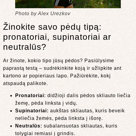
Photo by Alex Urezkov
Žinokite savo pėdų tipą:
pronatoriai, supinatoriai ar
neutralūs?
Ar žinote, kokio tipo jūsų pėdos? Pasiūlysime
paprastą testą – sudrėkinkite koją ir užlipkite ant
kartono ar popieriaus lapo. Pažiūrėkite, kokį
atspaudą palikote.
Pronatoriai:
didžioji dalis pėdos skliauto liečia
žemę, pėda linksta į vidų.
Supinatoriai:
aukštas skliautas, kuris beveik
neliečia žemės, pėda linksta į išorę.
Neutralūs:
subalansuotas skliautas, kuris
tolygiai remiasi į grindis.