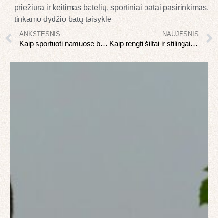
priežiūra ir keitimas batelių
,
sportiniai batai pasirinkimas
,
tinkamo dydžio batų taisyklė
ANKSTESNIS
NAUJESNIS
Kaip sportuoti namuose be įrangos: pilna programa
Kaip rengti šiltai ir stilingai žiemą