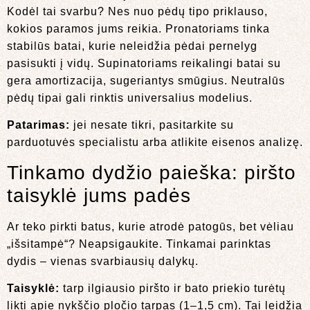
Kodėl tai svarbu? Nes nuo pėdų tipo priklauso,
kokios paramos jums reikia. Pronatoriams tinka
stabilūs batai, kurie neleidžia pėdai pernelyg
pasisukti į vidų. Supinatoriams reikalingi batai su
gera amortizacija, sugeriantys smūgius. Neutralūs
pėdų tipai gali rinktis universalius modelius.
Patarimas:
jei nesate tikri, pasitarkite su
parduotuvės specialistu arba atlikite eisenos analizę.
Tinkamo dydžio paieška: piršto
taisyklė jums padės
Ar teko pirkti batus, kurie atrodė patogūs, bet vėliau
„išsitampė“? Neapsigaukite. Tinkamai parinktas
dydis – vienas svarbiausių dalykų.
Taisyklė:
tarp ilgiausio piršto ir bato priekio turėtų
likti apie nykščio pločio tarpas (1–1,5 cm). Tai leidžia