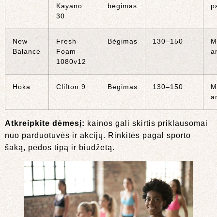
Kayano
bėgimas
p
30
New
Fresh
Bėgimas
130–150
M
Balance
Foam
a
1080v12
Hoka
Clifton 9
Bėgimas
130–150
M
a
Atkreipkite dėmesį:
kainos gali skirtis priklausomai
nuo parduotuvės ir akcijų. Rinkitės pagal sporto
šaką, pėdos tipą ir biudžetą.