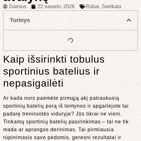
Dainius
22 vasario, 2026
Rūbai
,
Sveikata
Turinys
Kaip išsirinkti tobulus
sportinius batelius ir
nepasigailėti
Ar kada nors paėmėte pirmąją akį patraukusią
sportinių batelių porą iš lentynos ir apgailėjote tai
padarę treniruotės viduryje? Jūs tikrai ne vieni.
Tinkamų sportinių batelių pasirinkimas – tai ne tik
mada ar aprangos derinimas. Tai pirmiausia
rūpinimasis savo pėdomis, geresni rezultatai ir