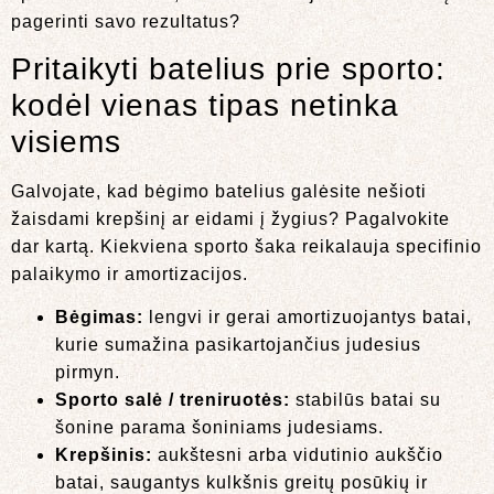
pagerinti savo rezultatus?
Pritaikyti batelius prie sporto:
kodėl vienas tipas netinka
visiems
Galvojate, kad bėgimo batelius galėsite nešioti
žaisdami krepšinį ar eidami į žygius? Pagalvokite
dar kartą. Kiekviena sporto šaka reikalauja specifinio
palaikymo ir amortizacijos.
Bėgimas:
lengvi ir gerai amortizuojantys batai,
kurie sumažina pasikartojančius judesius
pirmyn.
Sporto salė / treniruotės:
stabilūs batai su
šonine parama šoniniams judesiams.
Krepšinis:
aukštesni arba vidutinio aukščio
batai, saugantys kulkšnis greitų posūkių ir