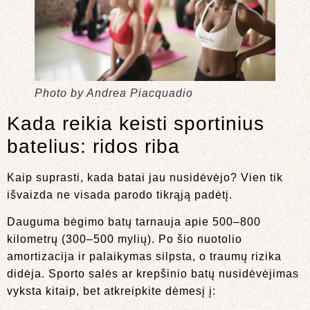
Photo by Andrea Piacquadio
Kada reikia keisti sportinius
batelius: ridos riba
Kaip suprasti, kada batai jau nusidėvėjo? Vien tik
išvaizda ne visada parodo tikrąją padėtį.
Dauguma bėgimo batų tarnauja apie 500–800
kilometrų (300–500 mylių). Po šio nuotolio
amortizacija ir palaikymas silpsta, o traumų rizika
didėja. Sporto salės ar krepšinio batų nusidėvėjimas
vyksta kitaip, bet atkreipkite dėmesį į: