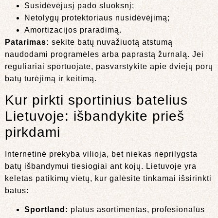
Susidėvėjusį pado sluoksnį;
Netolygų protektoriaus nusidėvėjimą;
Amortizacijos praradimą.
Patarimas:
sekite batų nuvažiuotą atstumą
naudodami programėles arba paprastą žurnalą. Jei
reguliariai sportuojate, pasvarstykite apie dviejų porų
batų turėjimą ir keitimą.
Kur pirkti sportinius batelius
Lietuvoje: išbandykite prieš
pirkdami
Internetinė prekyba vilioja, bet niekas neprilygsta
batų išbandymui tiesiogiai ant kojų. Lietuvoje yra
keletas patikimų vietų, kur galėsite tinkamai išsirinkti
batus:
Sportland:
platus asortimentas, profesionalūs