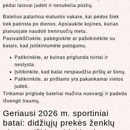
pėdai laisvai judėti ir nesukelia pūslių.
Batelius patartina matuotis vakare, kai pėdos šiek
tiek patinsta po dienos. Apsiaukite kojines, kurias
planuojate naudoti treniruočių metu.
Pasivaikščiokite, pabėgiokite ar pašokinėkite su
batais, kad įsitikintumėte patogumu.
Patikrinkite, ar kulnas priglunda tvirtai ir
neslysta.
Įsitikinkite, kad batai nespaudžia pirštų ar šonų.
Patikrinkite, ar pirštams yra pakankamai vietos
judėti.
Tinkamai prigludę bateliai mažina nuovargį ir padeda
išvengti traumų.
Geriausi 2026 m. sportiniai
batai: didžiųjų prekės ženklų