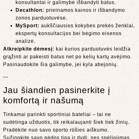
konsultantai ir galimybė išbandyti batus.
Decathlon:
prieinamos kainos ir išbandymo
zonos parduotuvėse.
MySport:
aukščiausios kokybės prekės ženklai,
ekspertų konsultacijos bei bėgimo eisenos
analizė.
Atkreipkite dėmesį:
kai kurios parduotuvės leidžia
grąžinti ar pakeisti batus net po kelių kartų avėjimo.
Pasinaudokite šia galimybe, jei kyla abejonių.
—
Jau šiandien pasinerkite į
komfortą ir našumą
Tinkamai parinkti sportiniai bateliai – tai ne
sudėtinga užduotis, tik reikalaujanti šiek tiek žinių.
Pradėkite nuo savo sporto rūšies aiškumo.
Sužinokite savo pėdos tipą ir dydį, nes spėliojimas