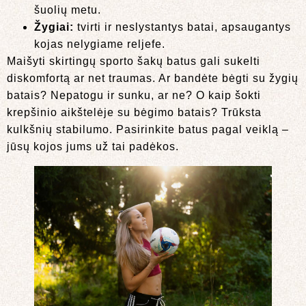
šuolių metu.
Žygiai:
tvirti ir neslystantys batai, apsaugantys
kojas nelygiame reljefe.
Maišyti skirtingų sporto šakų batus gali sukelti
diskomfortą ar net traumas. Ar bandėte bėgti su žygių
batais? Nepatogu ir sunku, ar ne? O kaip šokti
krepšinio aikštelėje su bėgimo batais? Trūksta
kulkšnių stabilumo. Pasirinkite batus pagal veiklą –
jūsų kojos jums už tai padėkos.