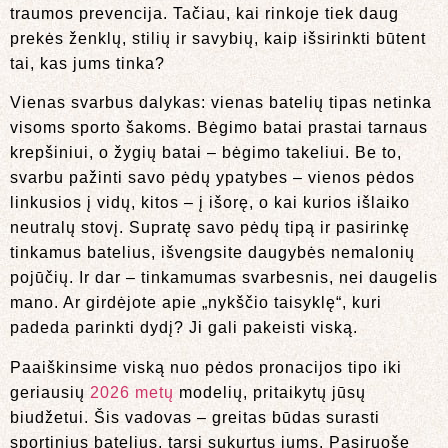
traumos prevencija. Tačiau, kai rinkoje tiek daug
prekės ženklų, stilių ir savybių, kaip išsirinkti būtent
tai, kas jums tinka?
Vienas svarbus dalykas: vienas batelių tipas netinka
visoms sporto šakoms. Bėgimo batai prastai tarnaus
krepšiniui, o žygių batai – bėgimo takeliui. Be to,
svarbu pažinti savo pėdų ypatybes – vienos pėdos
linkusios į vidų, kitos – į išorę, o kai kurios išlaiko
neutralų stovį. Supratę savo pėdų tipą ir pasirinkę
tinkamus batelius, išvengsite daugybės nemalonių
pojūčių. Ir dar – tinkamumas svarbesnis, nei daugelis
mano. Ar girdėjote apie „nykščio taisyklę“, kuri
padeda parinkti dydį? Ji gali pakeisti viską.
Paaiškinsime viską nuo pėdos pronacijos tipo iki
geriausių
2026 metų
modelių, pritaikytų jūsų
biudžetui. Šis vadovas – greitas būdas surasti
sportinius batelius, tarsi sukurtus jums. Pasiruošę