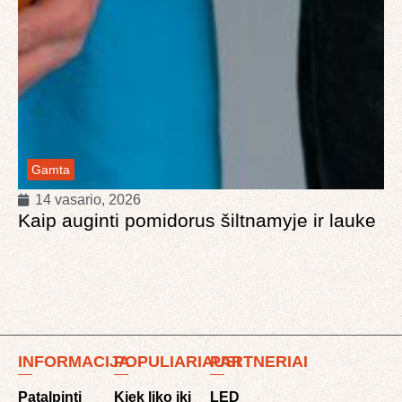
Gamta
14 vasario, 2026
Kaip auginti pomidorus šiltnamyje ir lauke
INFORMACIJA
POPULIARIAUSI
PARTNERIAI
Patalpinti
Kiek liko iki
LED