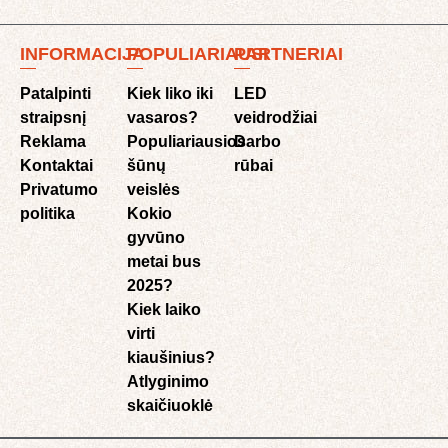
INFORMACIJA
POPULIARIAUSI
PARTNERIAI
Patalpinti
Kiek liko iki
LED
straipsnį
vasaros?
veidrodžiai
Reklama
Populiariausios
Darbo
Kontaktai
šūnų
rūbai
Privatumo
veislės
politika
Kokio
gyvūno
metai bus
2025?
Kiek laiko
virti
kiaušinius?
Atlyginimo
skaičiuoklė​