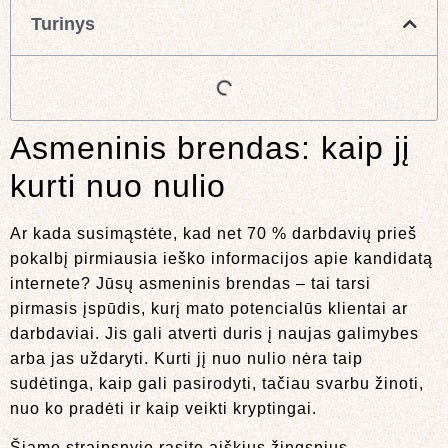
Turinys
Asmeninis brendas: kaip jį
kurti nuo nulio
Ar kada susimąstėte, kad net 70 % darbdavių prieš
pokalbį pirmiausia ieško informacijos apie kandidatą
internete? Jūsų asmeninis brendas – tai tarsi
pirmasis įspūdis, kurį mato potencialūs klientai ar
darbdaviai. Jis gali atverti duris į naujas galimybes
arba jas uždaryti. Kurti jį nuo nulio nėra taip
sudėtinga, kaip gali pasirodyti, tačiau svarbu žinoti,
nuo ko pradėti ir kaip veikti kryptingai.
Šiame straipsnyje rasite aiškius žingsnius,