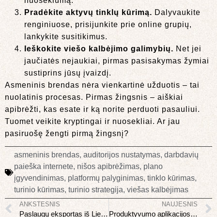
nuoseklumą.
Pradėkite aktyvų tinklų kūrimą.
Dalyvaukite
renginiuose, prisijunkite prie online grupių,
lankykite susitikimus.
Ieškokite viešo kalbėjimo galimybių.
Net jei
jaučiatės nejaukiai, pirmas pasisakymas žymiai
sustiprins jūsų įvaizdį.
Asmeninis brendas nėra vienkartinė užduotis – tai
nuolatinis procesas. Pirmas žingsnis – aiškiai
apibrėžti, kas esate ir ką norite perduoti pasauliui.
Tuomet veikite kryptingai ir nuosekliai. Ar jau
pasiruošę žengti pirmą žingsnį?
asmeninis brendas
,
auditorijos nustatymas
,
darbdavių
paieška internete
,
nišos apibrėžimas
,
plano
įgyvendinimas
,
platformų palyginimas
,
tinklo kūrimas
,
turinio kūrimas
,
turinio strategija
,
viešas kalbėjimas
ANKSTESNIS
NAUJESNIS
Paslaugų eksportas iš Lietuvos: kaip dirbti su užsienio klientais
Produktyvumo aplikacijos 2026: kurios tikrai padeda