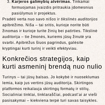
Karjeros galimybių atvėrimas.
Tinkamai
formuojamas įvaizdis pritraukia įdomesnius
pasiūlymus ir projektus.
Pradėti verta nuo savo
nišos
ir
tikslinės auditorijos
apibrėžimo. Niša – tai sritis, kurioje norite būti
žinomas ir kurioje turite žinių bei patirties. Tikslinė
auditorija – tie žmonės, kuriems jūsų žinutė yra
svarbi. Apibrėžus šiuos pagrindus, galėsite
kryptingai kurti turinį ir veikti efektyviau.
Konkrečios strategijos, kaip
kurti asmeninį brendą nuo nulio
Turinys – tai jūsų balsas. Jo kokybė ir nuoseklumas
lemia, kaip jus vertins jūsų auditorija. Skirtingos
platformos reikalauja skirtingų formatų ir stilių.
Socialiniai tinklai, tinklaraščiai, podcast’ai ar vieši
pasisakymai – kiekviena terpė turi savas taisykles.