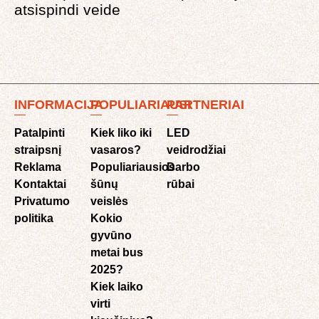
atsispindi veide
INFORMACIJA
POPULIARIAUSI
PARTNERIAI
Patalpinti
Kiek liko iki
LED
straipsnį
vasaros?
veidrodžiai
Reklama
Populiariausios
Darbo
Kontaktai
šūnų
rūbai
Privatumo
veislės
politika
Kokio
gyvūno
metai bus
2025?
Kiek laiko
virti