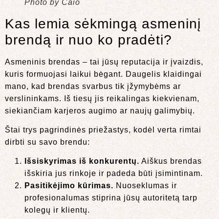
Photo by Caio
Kas lemia sėkmingą asmeninį
brendą ir nuo ko pradėti?
Asmeninis brendas – tai jūsų reputacija ir įvaizdis,
kuris formuojasi laikui bėgant. Daugelis klaidingai
mano, kad brendas svarbus tik įžymybėms ar
verslininkams. Iš tiesų jis reikalingas kiekvienam,
siekiančiam karjeros augimo ar naujų galimybių.
Štai trys pagrindinės priežastys, kodėl verta rimtai
dirbti su savo brendu:
Išsiskyrimas iš konkurentų.
Aiškus brendas
išskiria jus rinkoje ir padeda būti įsimintinam.
Pasitikėjimo kūrimas.
Nuoseklumas ir
profesionalumas stiprina jūsų autoritetą tarp
kolegų ir klientų.