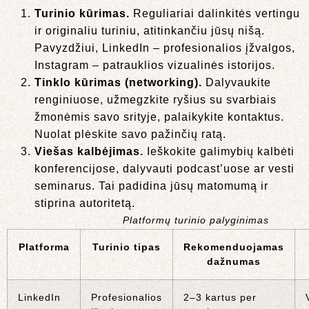
Turinio kūrimas.
Reguliariai dalinkitės vertingu
ir originaliu turiniu, atitinkančiu jūsų nišą.
Pavyzdžiui, LinkedIn – profesionalios įžvalgos,
Instagram – patrauklios vizualinės istorijos.
Tinklo kūrimas (networking).
Dalyvaukite
renginiuose, užmegzkite ryšius su svarbiais
žmonėmis savo srityje, palaikykite kontaktus.
Nuolat plėskite savo pažinčių ratą.
Viešas kalbėjimas.
Ieškokite galimybių kalbėti
konferencijose, dalyvauti podcast’uose ar vesti
seminarus. Tai padidina jūsų matomumą ir
stiprina autoritetą.
Platformų turinio palyginimas
Platforma
Turinio tipas
Rekomenduojamas
dažnumas
LinkedIn
Profesionalios
2–3 kartus per