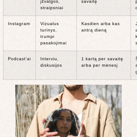
įžvalgos,
savaitę
straipsniai
Instagram
Vizualus
Kasdien arba kas
turinys,
antrą dieną
trumpi
pasakojimai
Podcast’ai
Interviu,
1 kartą per savaitę
diskusijos
arba per mėnesį