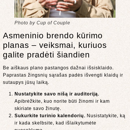
Photo by Cup of Couple
Asmeninio brendo kūrimo
planas – veiksmai, kuriuos
galite pradėti šiandien
Be aiškaus plano pastangos dažnai išsisklaido.
Paprastas žingsnių sąrašas padės išvengti klaidų ir
sutaupys jūsų laiką.
Nustatykite savo nišą ir auditoriją.
Apibrėžkite, kuo norite būti žinomi ir kam
skiriate savo žinutę.
Sukurkite turinio kalendorių.
Nusistatykite, ką
ir kada skelbsite, kad išlaikytumėte