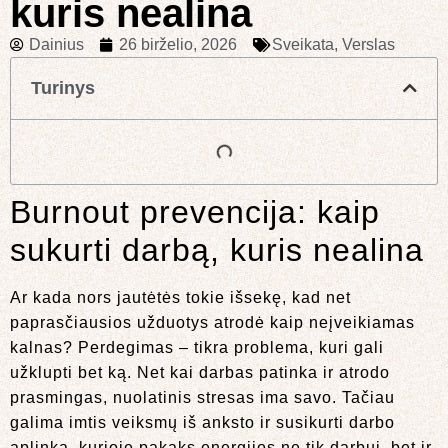
kuris nealina
Dainius
26 birželio, 2026
Sveikata
,
Verslas
Turinys
Burnout prevencija: kaip
sukurti darbą, kuris nealina
Ar kada nors jautėtės tokie išsekę, kad net
paprasčiausios užduotys atrodė kaip neįveikiamas
kalnas? Perdegimas – tikra problema, kuri gali
užklupti bet ką. Net kai darbas patinka ir atrodo
prasmingas, nuolatinis stresas ima savo. Tačiau
galima imtis veiksmų iš anksto ir susikurti darbo
aplinką, kurioje pakaks energijos ne tik darbui, bet ir