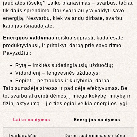
jaučiatės išsekę? Laiko planavimas – svarbus, tačiau
tik dalis sprendimo. Dar svarbiau yra valdyti savo
energiją. Nesvarbu, kiek valandų dirbate, svarbu,
kaip jas išnaudojate.
Energijos valdymas
reiškia suprasti, kada esate
produktyviausi, ir pritaikyti darbą prie savo ritmo.
Pavyzdžiui:
Rytą – imkitės sudėtingiausių užduočių;
Vidurdienį – lengvesnės užduotys;
Popiet – pertraukos ir kūrybiniai darbai.
Taip sumažėja stresas ir padidėja efektyvumas. Be
to, svarbu atkreipti dėmesį į miego kokybę, mitybą ir
fizinį aktyvumą – jie tiesiogiai veikia energijos lygį.
Laiko valdymas
Energijos valdymas
Tvarkaraščio
Darbų suderinimas su kūno