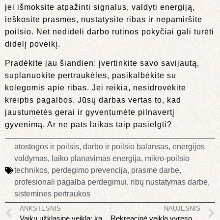
jei išmoksite atpažinti signalus, valdyti energiją,
ieškosite prasmės, nustatysite ribas ir nepamiršite
poilsio. Net nedideli darbo rutinos pokyčiai gali turėti
didelį poveikį.
Pradėkite jau šiandien: įvertinkite savo savijautą,
suplanuokite pertraukėles, pasikalbėkite su
kolegomis apie ribas. Jei reikia, nesidrovėkite
kreiptis pagalbos. Jūsų darbas vertas to, kad
jaustumėtės gerai ir gyventumėte pilnavertį
gyvenimą. Ar ne pats laikas taip pasielgti?
atostogos ir poilsis
,
darbo ir poilsio balansas
,
energijos
valdymas
,
laiko planavimas energija
,
mikro-poilsio
technikos
,
perdegimo prevencija
,
prasmė darbe
,
profesionali pagalba perdegimui
,
ribų nustatymas darbe
,
sistemines pertraukos
ANKSTESNIS
NAUJESNIS
Vaikų užklasinė veikla: kaip rinktis ir ko per daug
Rekreacinė veikla vyresnio amžiaus žmonėms: aktyvus senėjimas