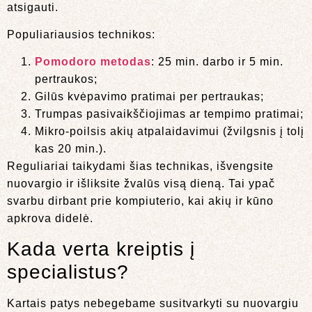
atsigauti.
Populiariausios technikos:
Pomodoro metodas
: 25 min. darbo ir 5 min.
pertraukos;
Gilūs kvėpavimo pratimai per pertraukas;
Trumpas pasivaikščiojimas ar tempimo pratimai;
Mikro-poilsis akių atpalaidavimui (žvilgsnis į tolį
kas 20 min.).
Reguliariai taikydami šias technikas, išvengsite
nuovargio ir išliksite žvalūs visą dieną. Tai ypač
svarbu dirbant prie kompiuterio, kai akių ir kūno
apkrova didelė.
Kada verta kreiptis į
specialistus?
Kartais patys nebegebame susitvarkyti su nuovargiu