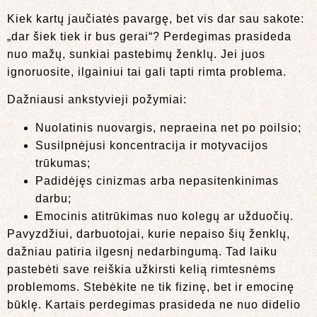
Kiek kartų jaučiatės pavargę, bet vis dar sau sakote:
„dar šiek tiek ir bus gerai“? Perdegimas prasideda
nuo mažų, sunkiai pastebimų ženklų. Jei juos
ignoruosite, ilgainiui tai gali tapti rimta problema.
Dažniausi ankstyvieji požymiai:
Nuolatinis nuovargis, nepraeina net po poilsio;
Susilpnėjusi koncentracija ir motyvacijos
trūkumas;
Padidėjęs cinizmas arba nepasitenkinimas
darbu;
Emocinis atitrūkimas nuo kolegų ar užduočių.
Pavyzdžiui, darbuotojai, kurie nepaiso šių ženklų,
dažniau patiria ilgesnį nedarbingumą. Tad laiku
pastebėti save reiškia užkirsti kelią rimtesnėms
problemoms. Stebėkite ne tik fizinę, bet ir emocinę
būklę. Kartais perdegimas prasideda ne nuo didelio