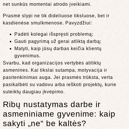
net sunkūs momentai atrodo įveikiami.
Prasmė slypi ne tik dideliuose tiksluose, bet ir
kasdienėse smulkmenose. Pavyzdžiui:
Padėti kolegai išspręsti problemą;
Gauti pagyrimą už gerai atliktą darbą;
Matyti, kaip jūsų darbas keičia klientų
gyvenimus.
Svarbu, kad organizacijos vertybės atitiktų
asmenines. Kai tikslai sutampa, motyvacija ir
pasitenkinimas auga. Jei prasmės trūksta, verta
pasikalbėti su vadovu arba ieškoti projektų, kurie
suteiktų daugiau įkvėpimo.
Ribų nustatymas darbe ir
asmeniniame gyvenime: kaip
sakyti „ne“ be kaltės?