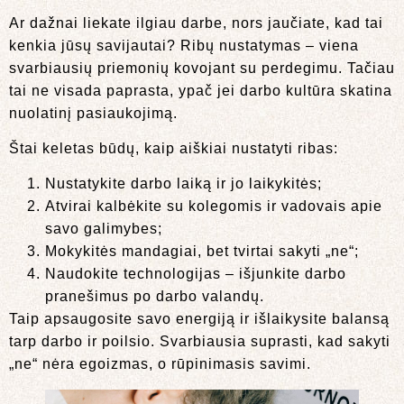
Ar dažnai liekate ilgiau darbe, nors jaučiate, kad tai
kenkia jūsų savijautai? Ribų nustatymas – viena
svarbiausių priemonių kovojant su perdegimu. Tačiau
tai ne visada paprasta, ypač jei darbo kultūra skatina
nuolatinį pasiaukojimą.
Štai keletas būdų, kaip aiškiai nustatyti ribas:
Nustatykite darbo laiką ir jo laikykitės;
Atvirai kalbėkite su kolegomis ir vadovais apie
savo galimybes;
Mokykitės mandagiai, bet tvirtai sakyti „ne“;
Naudokite technologijas – išjunkite darbo
pranešimus po darbo valandų.
Taip apsaugosite savo energiją ir išlaikysite balansą
tarp darbo ir poilsio. Svarbiausia suprasti, kad sakyti
„ne“ nėra egoizmas, o rūpinimasis savimi.