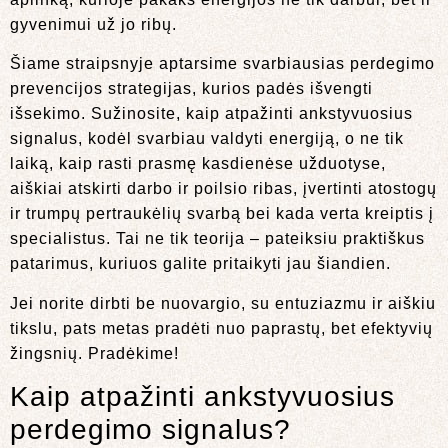
gyvenimui už jo ribų.
Šiame straipsnyje aptarsime svarbiausias perdegimo
prevencijos strategijas, kurios padės išvengti
išsekimo. Sužinosite, kaip atpažinti ankstyvuosius
signalus, kodėl svarbiau valdyti energiją, o ne tik
laiką, kaip rasti prasmę kasdienėse užduotyse,
aiškiai atskirti darbo ir poilsio ribas, įvertinti atostogų
ir trumpų pertraukėlių svarbą bei kada verta kreiptis į
specialistus. Tai ne tik teorija – pateiksiu praktiškus
patarimus, kuriuos galite pritaikyti jau šiandien.
Jei norite dirbti be nuovargio, su entuziazmu ir aiškiu
tikslu, pats metas pradėti nuo paprastų, bet efektyvių
žingsnių. Pradėkime!
Kaip atpažinti ankstyvuosius
perdegimo signalus?