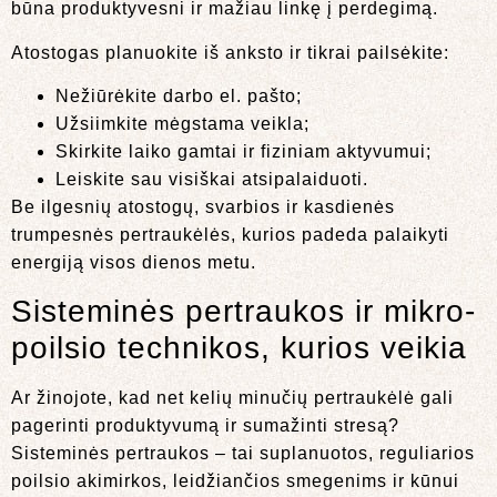
būna produktyvesni ir mažiau linkę į perdegimą.
Atostogas planuokite iš anksto ir tikrai pailsėkite:
Nežiūrėkite darbo el. pašto;
Užsiimkite mėgstama veikla;
Skirkite laiko gamtai ir fiziniam aktyvumui;
Leiskite sau visiškai atsipalaiduoti.
Be ilgesnių atostogų, svarbios ir kasdienės
trumpesnės pertraukėlės, kurios padeda palaikyti
energiją visos dienos metu.
Sisteminės pertraukos ir mikro-
poilsio technikos, kurios veikia
Ar žinojote, kad net kelių minučių pertraukėlė gali
pagerinti produktyvumą ir sumažinti stresą?
Sisteminės pertraukos – tai suplanuotos, reguliarios
poilsio akimirkos, leidžiančios smegenims ir kūnui