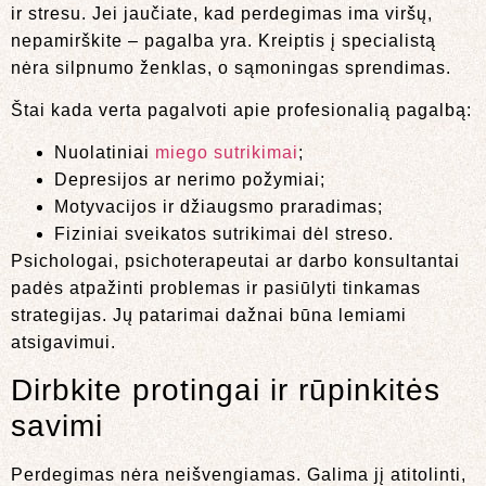
ir stresu. Jei jaučiate, kad perdegimas ima viršų,
nepamirškite – pagalba yra. Kreiptis į specialistą
nėra silpnumo ženklas, o sąmoningas sprendimas.
Štai kada verta pagalvoti apie profesionalią pagalbą:
Nuolatiniai
miego sutrikimai
;
Depresijos ar nerimo požymiai;
Motyvacijos ir džiaugsmo praradimas;
Fiziniai sveikatos sutrikimai dėl streso.
Psichologai, psichoterapeutai ar darbo konsultantai
padės atpažinti problemas ir pasiūlyti tinkamas
strategijas. Jų patarimai dažnai būna lemiami
atsigavimui.
Dirbkite protingai ir rūpinkitės
savimi
Perdegimas nėra neišvengiamas. Galima jį atitolinti,