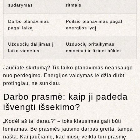
sudarymas
ritmais
Darbo planavimas
Poilsio planavimas pagal
pagal laiką
energijos lygį
Užduočių dalijimas į
Užduočių pritaikymas
laiko vienetus
emocinei ir fizinei būklei
Jaučiate skirtumą? Tik laiko planavimas neapsaugo
nuo perdegimo. Energijos valdymas leidžia dirbti
protingiau, ne sunkiau.
Darbo prasmė: kaip ji padeda
išvengti išsekimo?
„Kodėl aš tai darau?“ – toks klausimas gali būti
lemiamas. Be prasmės jausmo darbas greitai tampa
našta. Kai jaučiame, kad mūsų veikla turi prasmę,