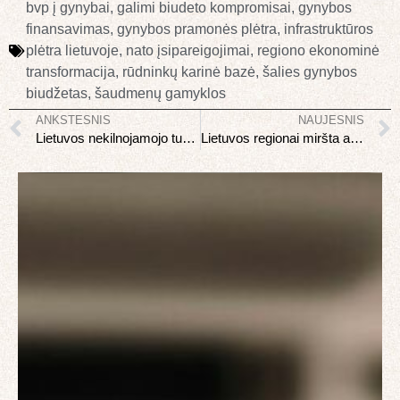
bvp į gynybai
,
galimi biudeto kompromisai
,
gynybos
finansavimas
,
gynybos pramonės plėtra
,
infrastruktūros
plėtra lietuvoje
,
nato įsipareigojimai
,
regiono ekonominė
transformacija
,
rūdninkų karinė bazė
,
šalies gynybos
biudžetas
,
šaudmenų gamyklos
ANKSTESNIS
NAUJESNIS
Lietuvos nekilnojamojo turto rinka 2026: ar verta pirkti dabar
Lietuvos regionai miršta ar atgyja: mažų miestelių ateitis 2026