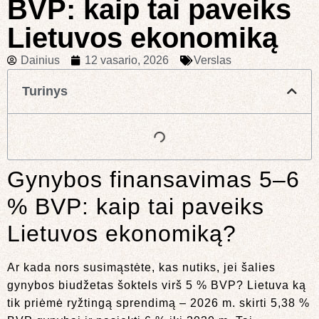
BVP: kaip tai paveiks
Lietuvos ekonomiką
Dainius
12 vasario, 2026
Verslas
Turinys
Gynybos finansavimas 5–6
% BVP: kaip tai paveiks
Lietuvos ekonomiką?
Ar kada nors susimąstėte, kas nutiks, jei šalies
gynybos biudžetas šoktels virš 5 % BVP? Lietuva ką
tik priėmė ryžtingą sprendimą – 2026 m. skirti 5,38 %