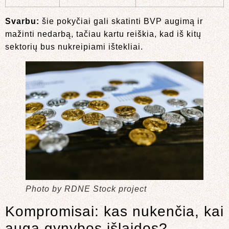
Svarbu:
šie pokyčiai gali skatinti BVP augimą ir
mažinti nedarbą, tačiau kartu reiškia, kad iš kitų
sektorių bus nukreipiami ištekliai.
Photo by RDNE Stock project
Kompromisai: kas nukenčia, kai
auga gynybos išlaidos?