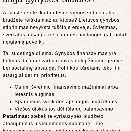
Ar pastebėjote, kad didesnė vienos srities dalis
biudžete reiškia mažiau kitose? Lietuvos gynybos
stiprinimas nevyksta tuščioje erdvėje. Švietimas,
sveikatos apsauga ir socialinės paslaugos gali patirti
neigiamą poveikį.
Tai sudėtinga dilema. Gynybos finansavimas yra
būtinas, tačiau svarbu ir investuoti į žmonių gerovę
bei socialinę apsaugą. Politikos kūrėjams teks itin
atsargiai derinti prioritetus.
Galimi švietimo finansavimo mažinimai arba
lėtesnis augimas
Spaudimas sveikatos apsaugos biudžetams
Viešos diskusijos dėl išlaidų balansavimo
Patarimas:
stebėkite vyriausybės biudžeto
atnaujinimus ir visuomenės nuomonę – šie
kompromisai formuos politines diskusijas dar ilgai.