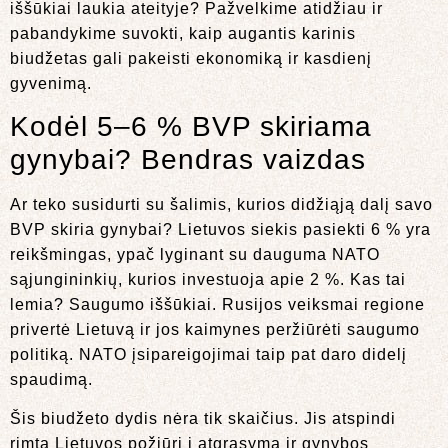
iššūkiai laukia ateityje? Pažvelkime atidžiau ir
pabandykime suvokti, kaip augantis karinis
biudžetas gali pakeisti ekonomiką ir kasdienį
gyvenimą.
Kodėl 5–6 % BVP skiriama
gynybai? Bendras vaizdas
Ar teko susidurti su šalimis, kurios didžiąją dalį savo
BVP skiria gynybai? Lietuvos siekis pasiekti 6 % yra
reikšmingas, ypač lyginant su dauguma NATO
sąjungininkių, kurios investuoja apie 2 %. Kas tai
lemia? Saugumo iššūkiai. Rusijos veiksmai regione
privertė Lietuvą ir jos kaimynes peržiūrėti saugumo
politiką. NATO įsipareigojimai taip pat daro didelį
spaudimą.
Šis biudžeto dydis nėra tik skaičius. Jis atspindi
rimtą Lietuvos požiūrį į atgrasymą ir gynybos