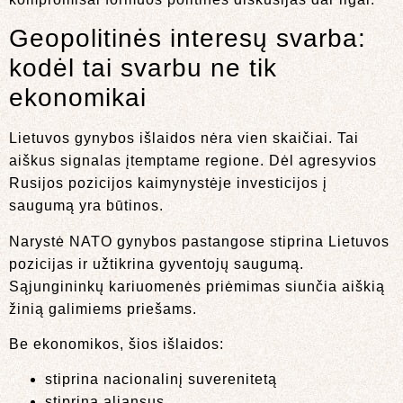
Geopolitinės interesų svarba:
kodėl tai svarbu ne tik
ekonomikai
Lietuvos gynybos išlaidos nėra vien skaičiai. Tai
aiškus signalas įtemptame regione. Dėl agresyvios
Rusijos pozicijos kaimynystėje investicijos į
saugumą yra būtinos.
Narystė NATO gynybos pastangose stiprina Lietuvos
pozicijas ir užtikrina gyventojų saugumą.
Sąjungininkų kariuomenės priėmimas siunčia aiškią
žinią galimiems priešams.
Be ekonomikos, šios išlaidos:
stiprina nacionalinį suverenitetą
stiprina aljansus