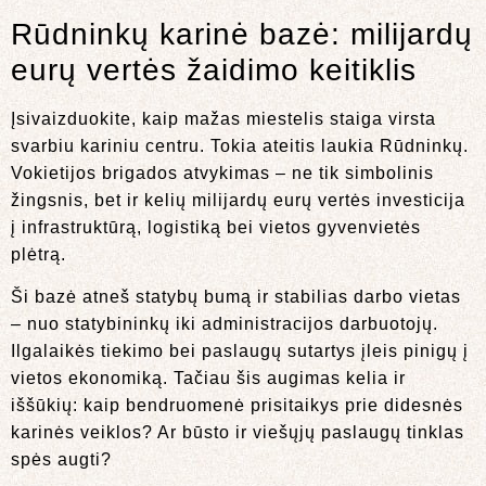
Rūdninkų karinė bazė: milijardų
eurų vertės žaidimo keitiklis
Įsivaizduokite, kaip mažas miestelis staiga virsta
svarbiu kariniu centru. Tokia ateitis laukia Rūdninkų.
Vokietijos brigados atvykimas – ne tik simbolinis
žingsnis, bet ir kelių milijardų eurų vertės investicija
į infrastruktūrą, logistiką bei vietos gyvenvietės
plėtrą.
Ši bazė atneš statybų bumą ir stabilias darbo vietas
– nuo statybininkų iki administracijos darbuotojų.
Ilgalaikės tiekimo bei paslaugų sutartys įleis pinigų į
vietos ekonomiką. Tačiau šis augimas kelia ir
iššūkių: kaip bendruomenė prisitaikys prie didesnės
karinės veiklos? Ar būsto ir viešųjų paslaugų tinklas
spės augti?