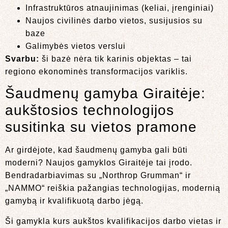
Infrastruktūros atnaujinimas (keliai, įrenginiai)
Naujos civilinės darbo vietos, susijusios su
baze
Galimybės vietos verslui
Svarbu:
ši bazė nėra tik karinis objektas – tai
regiono ekonominės transformacijos variklis.
Šaudmenų gamyba Giraitėje:
aukštosios technologijos
susitinka su vietos pramone
Ar girdėjote, kad šaudmenų gamyba gali būti
moderni? Naujos gamyklos Giraitėje tai įrodo.
Bendradarbiavimas su „Northrop Grumman“ ir
„NAMMO“ reiškia pažangias technologijas, modernią
gamybą ir kvalifikuotą darbo jėgą.
Ši gamykla kurs aukštos kvalifikacijos darbo vietas ir