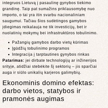
integruos Lietuvą į pasaulinę gynybos tiekimo
grandinę. Taip pat sumažins priklausomybę nuo
importo, o tai yra itin svarbu nacionaliniam
saugumui. Tačiau šios sudėtingos gamybos
įdiegimas reikalauja ne tik investicijų, bet ir
nuolatinių mokymų bei infrastruktūros tobulinimo.
Pažangių gamybos darbo vietų kūrimas
Įgūdžių tobulinimo programos
Integracija į tarptautines gynybos rinkas
Patarimas:
jei dirbate technologijų ar inžinerijos
srityje, atidžiai stebėkite šį sektorių – jis sparčiai
auga ir siūlo unikalių karjeros galimybių.
Ekonominis domino efektas:
darbo vietos, statybos ir
pramonės augimas