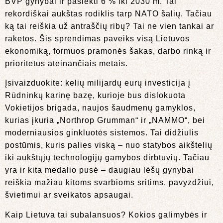
BVP gynybai ir pasiekti 6 % iki 2030 m. Tai
rekordiškai aukštas rodiklis tarp NATO šalių. Tačiau
ką tai reiškia už antraščių ribų? Tai ne vien tankai ar
raketos. Šis sprendimas paveiks visą Lietuvos
ekonomiką, formuos pramonės šakas, darbo rinką ir
prioritetus ateinančiais metais.
Įsivaizduokite: kelių milijardų eurų investicija į
Rūdninkų karinę bazę, kurioje bus dislokuota
Vokietijos brigada, naujos šaudmenų gamyklos,
kurias įkuria „Northrop Grumman“ ir „NAMMO“, bei
moderniausios ginkluotės sistemos. Tai didžiulis
postūmis, kuris palies viską – nuo statybos aikštelių
iki aukštųjų technologijų gamybos dirbtuvių. Tačiau
yra ir kita medalio pusė – daugiau lėšų gynybai
reiškia mažiau kitoms svarbioms sritims, pavyzdžiui,
švietimui ar sveikatos apsaugai.
Kaip Lietuva tai subalansuos? Kokios galimybės ir