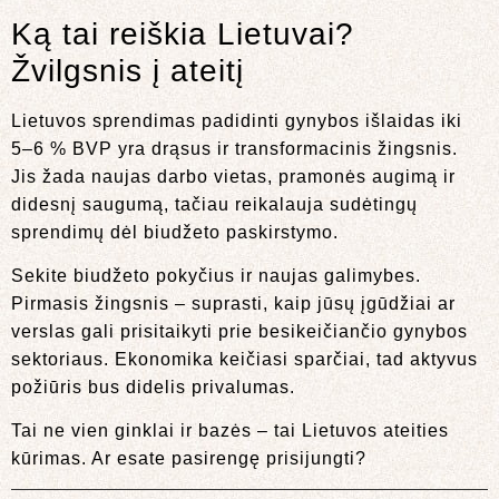
Ką tai reiškia Lietuvai?
Žvilgsnis į ateitį
Lietuvos sprendimas padidinti gynybos išlaidas iki
5–6 % BVP yra drąsus ir transformacinis žingsnis.
Jis žada naujas darbo vietas, pramonės augimą ir
didesnį saugumą, tačiau reikalauja sudėtingų
sprendimų dėl biudžeto paskirstymo.
Sekite biudžeto pokyčius ir naujas galimybes.
Pirmasis žingsnis – suprasti, kaip jūsų įgūdžiai ar
verslas gali prisitaikyti prie besikeičiančio gynybos
sektoriaus. Ekonomika keičiasi sparčiai, tad aktyvus
požiūris bus didelis privalumas.
Tai ne vien ginklai ir bazės – tai Lietuvos ateities
kūrimas. Ar esate pasirengę prisijungti?