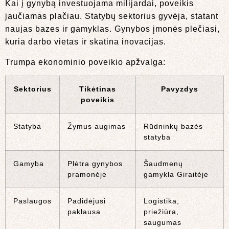
Kai į gynybą investuojama milijardai, poveikis
jaučiamas plačiau. Statybų sektorius gyvėja, statant
naujas bazes ir gamyklas. Gynybos įmonės plečiasi,
kuria darbo vietas ir skatina inovacijas.
Trumpa ekonominio poveikio apžvalga:
Sektorius
Tikėtinas
Pavyzdys
poveikis
Statyba
Žymus augimas
Rūdninkų bazės
statyba
Gamyba
Plėtra gynybos
Šaudmenų
pramonėje
gamykla Giraitėje
Paslaugos
Padidėjusi
Logistika,
paklausa
priežiūra,
saugumas