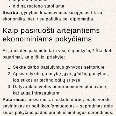
didina regiono stabilumą
Svarbu:
gynybos finansavimas susijęs ne tik su
ekonomika, bet ir su politika bei diplomatija.
Kaip pasiruošti artėjantiems
ekonominiams pokyčiams
Ar jaučiatės pasimetę tarp visų šių pokyčių? Štai keli
patarimai, kaip išlikti priekyje:
Sekite darbo pasiūlymus gynybos sektoriuje
Apsvarstykite galimybę įgyti įgūdžių gamybos,
logistikos ar technologijų srityse
Dalyvaukite vietos bendruomenės planavime,
kai auga infrastruktūra
Patarimas:
nesvarbu, ar ieškote darbo, esate verslo
savininkas ar politikos formuotojas – supratimas apie
šiuos pokyčius padės priimti išmintingus sprendimus.