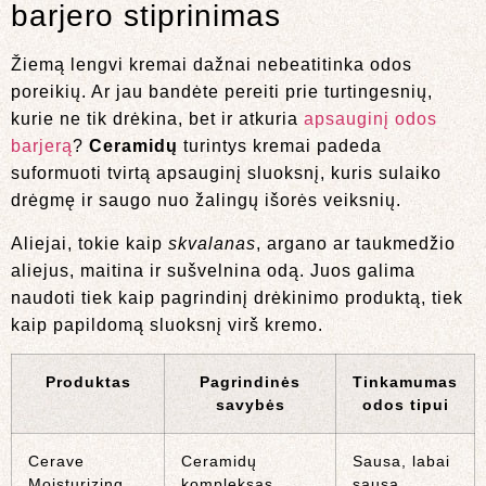
barjero stiprinimas
Žiemą lengvi kremai dažnai nebeatitinka odos
poreikių. Ar jau bandėte pereiti prie turtingesnių,
kurie ne tik drėkina, bet ir atkuria
apsauginį odos
barjerą
?
Ceramidų
turintys kremai padeda
suformuoti tvirtą apsauginį sluoksnį, kuris sulaiko
drėgmę ir saugo nuo žalingų išorės veiksnių.
Aliejai, tokie kaip
skvalanas
, argano ar taukmedžio
aliejus, maitina ir sušvelnina odą. Juos galima
naudoti tiek kaip pagrindinį drėkinimo produktą, tiek
kaip papildomą sluoksnį virš kremo.
Produktas
Pagrindinės
Tinkamumas
savybės
odos tipui
Cerave
Ceramidų
Sausa, labai
Moisturizing
kompleksas,
sausa