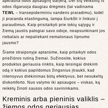
apkrauna odos apsauginį barjerą. Dėl šių veiksnių iš
odos išgaruoja daugiau drėgmės (tai vadinama
TEWL
– transepiderminiu vandens praradimu), todėl
ji praranda elastingumą, tampa šiurkšti ir linkusi į
paraudimus. Kaip prisitaikyti prie tokių sąlygų ir
žiemą jaustis patogiai savo odoje, neapsunkinant jos
riebalais ar nepaliekant nemalonaus lipnumo
jausmo?
Šiame straipsnyje aptarsime, kaip pritaikyti odos
priežiūros rutiną žiemai. Sužinosite, kokius
produktus geriausia rinktis, kaip teisingai drėkinti
odą ir kokius papildomus žingsnius įtraukti, kad
intensyvus drėkinimas būtų efektyvus, bet nesukeltų
diskomforto. Nuo valymo iki apsaugos – viskas, ką
reikėtų žinoti sausos odos savininkams.
Kreminis arba pieninis valiklis –
žiemos odos geriausias