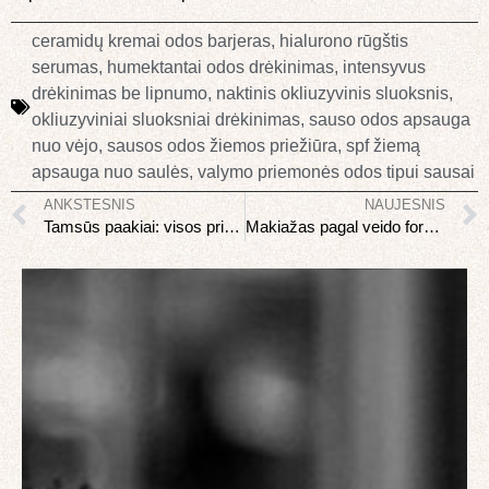
ceramidų kremai odos barjeras
,
hialurono rūgštis
serumas
,
humektantai odos drėkinimas
,
intensyvus
drėkinimas be lipnumo
,
naktinis okliuzyvinis sluoksnis
,
okliuzyviniai sluoksniai drėkinimas
,
sauso odos apsauga
nuo vėjo
,
sausos odos žiemos priežiūra
,
spf žiemą
apsauga nuo saulės
,
valymo priemonės odos tipui sausai
ANKSTESNIS
NAUJESNIS
Tamsūs paakiai: visos priežastys ir realūs sprendimai
Makiažas pagal veido formą: kaip pabrėžti savo grožį