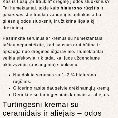
Kas iš tiesų „pritraukia“ drėgmę į odos sluoksnius?
Tai humektantai, tokie kaip
hialurono rūgštis
ir
glicerinas
. Jie traukia vandenį iš aplinkos arba
gilesnių odos sluoksnių ir užtikrina ilgalaikį
drėkinimą.
Pasirinkite serumus ar kremus su humektantais,
tačiau nepamirškite, kad sausam orui būtina ir
apsauga nuo drėgmės išgaravimo. Humektantai
veikia efektyviai tik tada, kai juos uždengiame
okliuzyviniu (apsauginiu) sluoksniu.
Naudokite serumus su 1–2 % hialurono
rūgšties.
Glicerino rasite daugelyje drėkinamųjų kremų.
Derinkite su turtingesniais kremais ar aliejais.
Turtingesni kremai su
ceramidais ir aliejais – odos