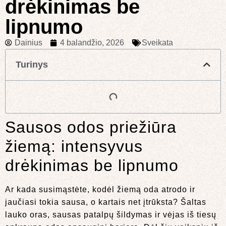
drėkinimas be
lipnumo
Dainius
4 balandžio, 2026
Sveikata
Turinys
Sausos odos priežiūra
žiemą: intensyvus
drėkinimas be lipnumo
Ar kada susimąstėte, kodėl žiemą oda atrodo ir
jaučiasi tokia sausa, o kartais net įtrūksta? Šaltas
lauko oras, sausas patalpų šildymas ir vėjas iš tiesų