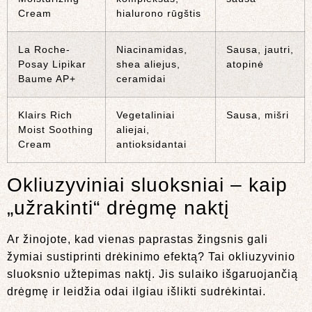
Cream
hialurono rūgštis
La Roche-
Niacinamidas,
Sausa, jautri,
Posay Lipikar
shea aliejus,
atopinė
Baume AP+
ceramidai
Klairs Rich
Vegetaliniai
Sausa, mišri
Moist Soothing
aliejai,
Cream
antioksidantai
Okliuzyviniai sluoksniai – kaip
„užrakinti“ drėgmę naktį
Ar žinojote, kad vienas paprastas žingsnis gali
žymiai sustiprinti drėkinimo efektą? Tai okliuzyvinio
sluoksnio užtepimas naktį. Jis sulaiko išgaruojančią
drėgmę ir leidžia odai ilgiau išlikti sudrėkintai.