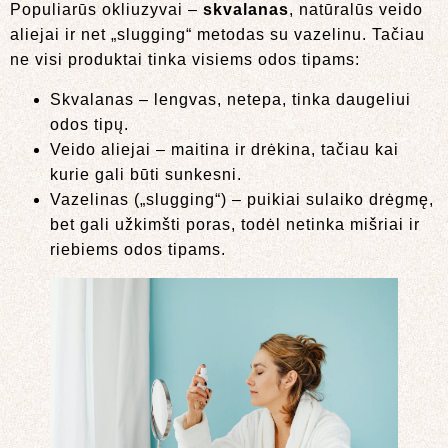
Populiarūs okliuzyvai –
skvalanas
, natūralūs veido
aliejai ir net „slugging“ metodas su vazelinu. Tačiau
ne visi produktai tinka visiems odos tipams:
Skvalanas – lengvas, netepa, tinka daugeliui
odos tipų.
Veido aliejai – maitina ir drėkina, tačiau kai
kurie gali būti sunkesni.
Vazelinas („slugging“) – puikiai sulaiko drėgmę,
bet gali užkimšti poras, todėl netinka mišriai ir
riebiems odos tipams.