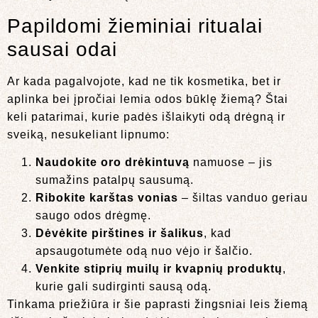
Papildomi žieminiai ritualai
sausai odai
Ar kada pagalvojote, kad ne tik kosmetika, bet ir
aplinka bei įpročiai lemia odos būklę žiemą? Štai
keli patarimai, kurie padės išlaikyti odą drėgną ir
sveiką, nesukeliant lipnumo:
Naudokite oro drėkintuvą
namuose – jis
sumažins patalpų sausumą.
Ribokite karštas vonias
– šiltas vanduo geriau
saugo odos drėgmę.
Dėvėkite pirštines ir šalikus
, kad
apsaugotumėte odą nuo vėjo ir šalčio.
Venkite stiprių muilų ir kvapnių produktų
,
kurie gali sudirginti sausą odą.
Tinkama priežiūra ir šie paprasti žingsniai leis žiemą