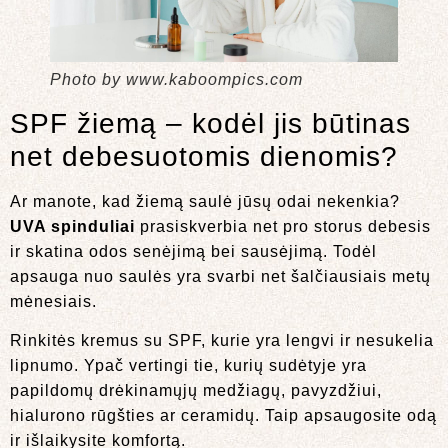
Photo by www.kaboompics.com
SPF žiemą – kodėl jis būtinas
net debesuotomis dienomis?
Ar manote, kad žiemą saulė jūsų odai nekenkia?
UVA spinduliai
prasiskverbia net pro storus debesis
ir skatina odos senėjimą bei sausėjimą. Todėl
apsauga nuo saulės yra svarbi net šalčiausiais metų
mėnesiais.
Rinkitės kremus su SPF, kurie yra lengvi ir nesukelia
lipnumo. Ypač vertingi tie, kurių sudėtyje yra
papildomų drėkinamųjų medžiagų, pavyzdžiui,
hialurono rūgšties ar ceramidų. Taip apsaugosite odą
ir išlaikysite komfortą.