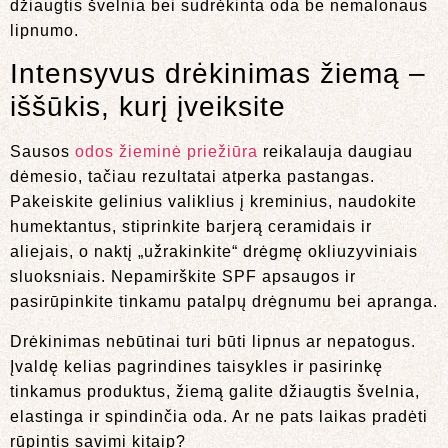
džiaugtis švelnia bei sudrėkinta oda be nemalonaus
lipnumo.
Intensyvus drėkinimas žiemą –
iššūkis, kurį įveiksite
Sausos
odos žieminė priežiūra
reikalauja daugiau
dėmesio, tačiau rezultatai atperka pastangas.
Pakeiskite gelinius valiklius į kreminius, naudokite
humektantus, stiprinkite barjerą ceramidais ir
aliejais, o naktį „užrakinkite“ drėgmę okliuzyviniais
sluoksniais. Nepamirškite SPF apsaugos ir
pasirūpinkite tinkamu patalpų drėgnumu bei apranga.
Drėkinimas nebūtinai turi būti lipnus ar nepatogus.
Įvaldę kelias pagrindines taisykles ir pasirinkę
tinkamus produktus, žiemą galite džiaugtis švelnia,
elastinga ir spindinčia oda. Ar ne pats laikas pradėti
rūpintis savimi kitaip?