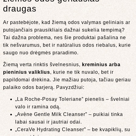
draugas
Ar pastebėjote, kad žiemą odos valymas geliniais ar
putojančiais prausikliais dažnai sukelia tempimą?
Tai dažna problema, nes šie produktai pašalina ne
tik nešvarumus, bet ir natūralius odos riebalus, kurie
saugo nuo drėgmės praradimo.
Žiemą verta rinktis švelnesnius,
kreminius arba
pieninius valiklius
, kurie ne tik nuvalo, bet ir
papildomai drėkina. Jie mažiau putoja, tačiau geriau
palaiko odos barjerą. Pavyzdžiui:
„La Roche-Posay Toleriane” pienelis – švelniai
valo ir ramina odą.
„Avène Gentle Milk Cleanser” – puikiai tinka
labai sausai ir jautriai odai.
„CeraVe Hydrating Cleanser” – be kvapiklių, su