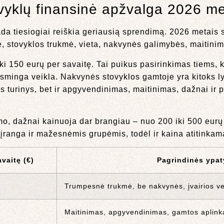
ovyklų finansinė apžvalga 2026 m
da tiesiogiai reiškia geriausią sprendimą. 2026 metais 
vė, stovyklos trukmė, vieta, nakvynės galimybės, maitin
i 150 eurų per savaitę. Tai puikus pasirinkimas tiems, kur
asminga veikla. Nakvynės stovyklos gamtoje yra kitoks l
os turinys, bet ir apgyvendinimas, maitinimas, dažnai i
imo, dažnai kainuoja dar brangiau – nuo 200 iki 500 eurų
ranga ir mažesnėmis grupėmis, todėl ir kaina atitinkam
vaitę (€)
Pagrindinės ypa
Trumpesnė trukmė, be nakvynės, įvairios ve
Maitinimas, apgyvendinimas, gamtos aplink