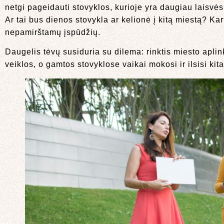
netgi pageidauti stovyklos, kurioje yra daugiau laisv
Ar tai bus dienos stovykla ar kelionė į kitą miestą? Kar
nepamirštamų įspūdžių.
Daugelis tėvų susiduria su dilema: rinktis miesto apl
veiklos, o gamtos stovyklose vaikai mokosi ir ilsisi kita