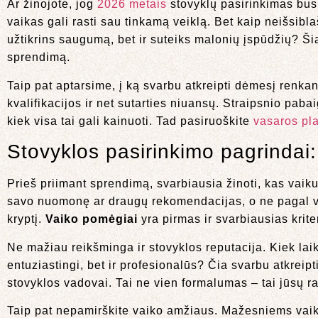
Ar žinojote, jog
2026 metais
stovyklų pasirinkimas bus 
vaikas gali rasti sau tinkamą veiklą. Bet kaip neišsibla
užtikrins saugumą, bet ir suteiks malonių įspūdžių? Ši
sprendimą.
Taip pat aptarsime, į ką svarbu atkreipti dėmesį renka
kvalifikacijos ir net sutarties niuansų. Straipsnio pab
kiek visa tai gali kainuoti. Tad pasiruoškite
vasaros pl
Stovyklos pasirinkimo pagrindai
Prieš priimant sprendimą, svarbiausia žinoti, kas vaikui
savo nuomonę ar draugų rekomendacijas, o ne pagal vai
kryptį.
Vaiko pomėgiai
yra pirmas ir svarbiausias krit
Ne mažiau reikšminga ir stovyklos reputacija. Kiek laik
entuziastingi, bet ir profesionalūs? Čia svarbu atkreip
stovyklos vadovai. Tai ne vien formalumas – tai jūsų 
Taip pat nepamirškite vaiko amžiaus. Mažesniems vaika