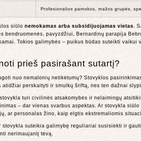
Profesionalios pamokos, mažos grupės, spec
klos siūlo
nemokamas arba subsidijuojamas vietas
. 
nės bendruomenės, pavyzdžiui, Bernardinų parapija Beb
amai. Tokios galimybės – puikus būdas suteikti vaikui v
noti prieš pasirašant sutartį?
augoti nuo nemalonių netikėtumų? Stovyklos pasirinkimas
tidžiai perskaityti ir smulkų šriftą, nes ten dažnai slyp
 stovykla turi civilinės atsakomybės ir nelaimingų atsit
aitinimas – dar vienas svarbus aspektas. Ar stovykla siūl
gijų, ar personalas žino, kaip elgtis ekstremaliomis situa
r stovykla suteikia galimybę reguliariai susisiekti ir gau
nti nerimaujantį tėvą.