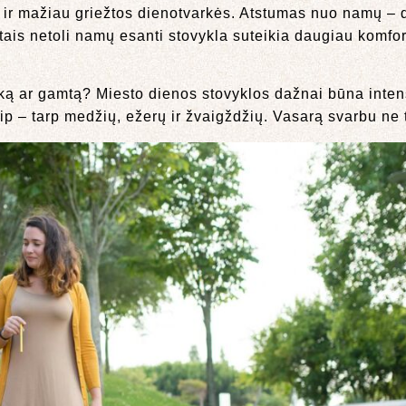
ės ir mažiau griežtos dienotvarkės. Atstumas nuo namų – 
tais netoli namų esanti stovykla suteikia daugiau komfort
inką ar gamtą? Miesto dienos stovyklos dažnai būna inte
ip – tarp medžių, ežerų ir žvaigždžių. Vasarą svarbu ne tik