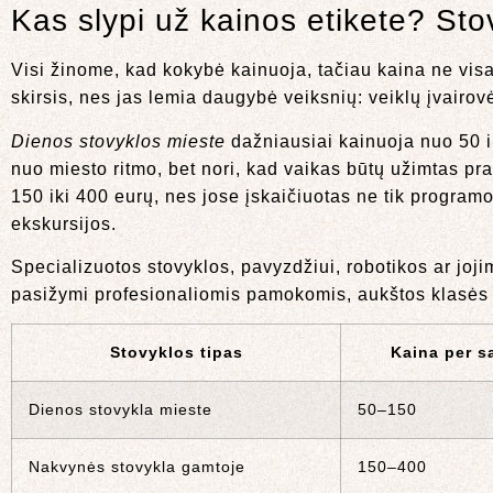
Kas slypi už kainos etikete? St
Visi žinome, kad kokybė kainuoja, tačiau kaina ne visa
skirsis, nes jas lemia daugybė veiksnių: veiklų įvairo
Dienos stovyklos mieste
dažniausiai kainuoja nuo 50 ik
nuo miesto ritmo, bet nori, kad vaikas būtų užimtas pr
150 iki 400 eurų, nes jose įskaičiuotas ne tik program
ekskursijos.
Specializuotos stovyklos, pavyzdžiui, robotikos ar joj
pasižymi profesionaliomis pamokomis, aukštos klasės į
Stovyklos tipas
Kaina per sa
Dienos stovykla mieste
50–150
Nakvynės stovykla gamtoje
150–400