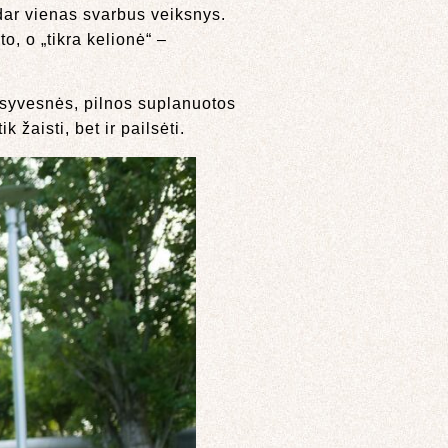
dar vienas svarbus veiksnys.
o, o „tikra kelionė“ –
nsyvesnės, pilnos suplanuotos
 žaisti, bet ir pailsėti.