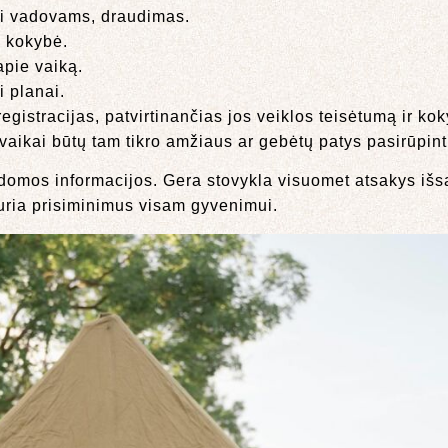
i vadovams, draudimas.
o kokybė.
apie vaiką.
i planai.
r registracijas, patvirtinančias jos veiklos teisėtumą ir k
vaikai būtų tam tikro amžiaus ar gebėtų patys pasirūpint
ildomos informacijos. Gera stovykla visuomet atsakys išs
ukuria prisiminimus visam gyvenimui.