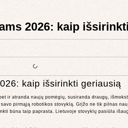
ms 2026: kaip išsirinkt
26: kaip išsirinkti geriausią
 bet ir atranda naujų pomėgių, susiranda draugų, išmokst
avo pirmąją robotikos stovyklą. Grįžo ne tik pilnas naujų
kti būna taip paprasta. Lietuvoje stovyklų pasiūla išaugo