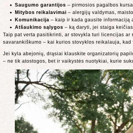
Saugumo garantijos
– pirmosios pagalbos kursa
Mitybos reikalavimai
– alergijų valdymas, maist
Komunikacija
– kaip ir kada gausite informaciją 
Atšaukimo sąlygos
– ką daryti, jei staiga keičias
Taip pat verta pasitikrinti, ar stovykla turi licencijas a
savarankiškumo – kai kurios stovyklos reikalauja, kad 
Jei kyla abejonių, drąsiai klauskite organizatorių pap
– ne tik atostogos, bet ir vaikystės nuotykiai, kurie s