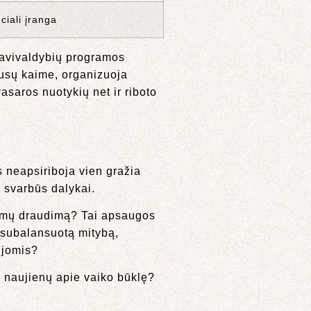
iali įranga
Savivaldybių programos
rusų kaime, organizuoja
asaros nuotykių net ir riboto
 neapsiriboja vien gražia
i svarbūs dalykai.
ikimų draudimą? Tai apsaugos
o subalansuotą mitybą,
cijomis?
ti naujienų apie vaiko būklę?