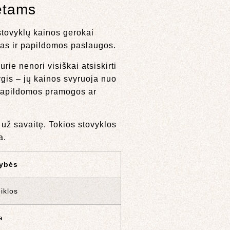
etams
stovyklų kainos gerokai
imas ir papildomos paslaugos.
ie nenori visiškai atsiskirti
ygis – jų kainos svyruoja nuo
r papildomos pramogos ar
 už savaitę. Tokios stovyklos
a.
tybės
iklos
a