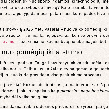
dar didesnis? Nuo sporto ir gamtos iki technologijų, me
škyti tarp gausybės galimybių? Kaip išsirinkti tą vienintel
ame straipsnyje dalinuosi patarimais, kurie padės tėvams
ntis stovyklą 2026 metų vasarai – nuo vaiko pomėgių iki
aigoje rasite ir trumpą kainų apžvalgą, kuri palengvins sp
anavimui
– užtikrinsime, kad jis būtų ne tik smagus, bet i
: nuo pomėgių iki atstumo
 iš tiesų patinka. Tai gali pasirodyti akivaizdu, tačiau 
ko norus. Galbūt jūsų atžala dievina gamtą, o gal techn
erijus, nuo kurio prasideda viso pasirinkimo procesas.
o ji veikia? Kokius atsiliepimus gauna internete ar iš p
ti dėmesį į tokius aspektus kaip
pirmosios pagalbos kurs
ramybė dėl vaiko saugumo.
ms dažnai reikia didesnės priežiūros, o vyresni jau gali