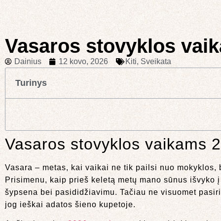
Vasaros stovyklos vaika
Dainius
12 kovo, 2026
Kiti
,
Sveikata
Turinys
Vasaros stovyklos vaikams 20
Vasara – metas, kai vaikai ne tik pailsi nuo mokyklos,
Prisimenu, kaip prieš keletą metų mano sūnus išvyko į s
šypsena bei pasididžiavimu. Tačiau ne visuomet pasirin
jog ieškai adatos šieno kupetoje.