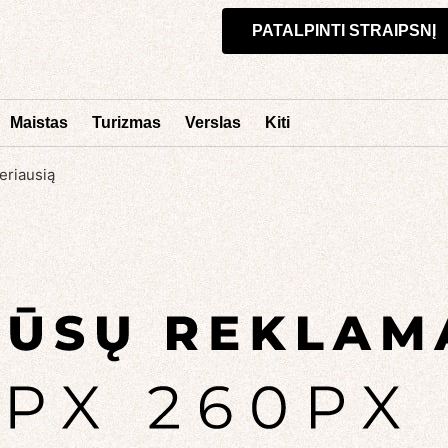
PATALPINTI STRAIPSNĮ
Maistas
Turizmas
Verslas
Kiti
eriausią