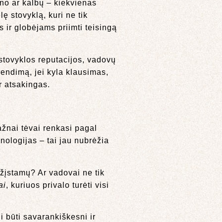
no ar kalbų – kiekvienas
ę stovyklą, kuri ne tik
 ir globėjams priimti teisingą
 stovyklos reputacijos, vadovų
rendimą, jei kyla klausimas,
r atsakingas.
dažnai tėvai renkasi pagal
ologijas – tai jau nubrėžia
ažįstamų? Ar vadovai ne tik
ai
, kuriuos privalo turėti visi
 būti savarankiškesni ir