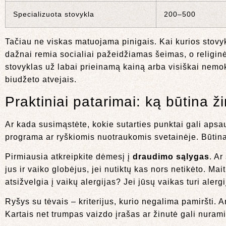
Specializuota stovykla
200–500
Tačiau ne viskas matuojama pinigais. Kai kurios stovy
dažnai remia socialiai pažeidžiamas šeimas, o religi
stovyklas už labai prieinamą kainą arba visiškai nemok
biudžeto atvejais.
Praktiniai patarimai: ką būtina ži
Ar kada susimąstėte, kokie sutarties punktai gali aps
programa ar ryškiomis nuotraukomis svetainėje. Būtina a
Pirmiausia atkreipkite dėmesį į
draudimo sąlygas
. Ar
jus ir vaiko globėjus, jei nutiktų kas nors netikėto. M
atsižvelgia į vaikų alergijas? Jei jūsų vaikas turi aler
Ryšys su tėvais – kriterijus, kurio negalima pamiršti. A
Kartais net trumpas vaizdo įrašas ar žinutė gali nurami